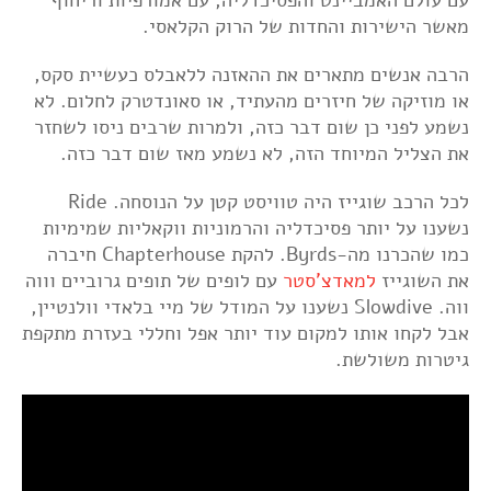
עם עולם האמביינט והפסיכדליה, עם אמורפיות וריחוף
מאשר הישירות והחדות של הרוק הקלאסי.
הרבה אנשים מתארים את ההאזנה ללאבלס כעשיית סקס,
או מוזיקה של חיזרים מהעתיד, או סאונדטרק לחלום. לא
נשמע לפני כן שום דבר כזה, ולמרות שרבים ניסו לשחזר
את הצליל המיוחד הזה, לא נשמע מאז שום דבר כזה.
לכל הרכב שוגייז היה טוויסט קטן על הנוסחה. Ride
נשענו על יותר פסיכדליה והרמוניות ווקאליות שמימיות
כמו שהכרנו מה-Byrds. להקת Chapterhouse חיברה
את השוגייז
למאדצ'סטר
עם לופים של תופים גרוביים וווה
ווה. Slowdive נשענו על המודל של מיי בלאדי וולנטיין,
אבל לקחו אותו למקום עוד יותר אפל וחללי בעזרת מתקפת
גיטרות משולשת.