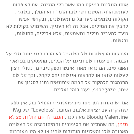
אותו הווליום במיקס כמו שאר כלי הנגינה, אם לא פחות.
לעומת הרוק הסטנדרטי שבו הזמר הוא המלך, בשוגייז
הקולות נשמעים מעורפלים ומעושנים, ובקושי אפשר
להבין את המילים. אבל זה לא העניין. השימוש בקולות לא
נועד להעביר מילים ומשמעות, אלא צלילים, תחושות,
ורגשות.
הלהקות הראשונות של השוגייז לא הרבו לזוז יותר מדי על
הבמה. הם עמדו שם וניגנו על הכלים, מתעסקים בפדאלי
האפקטים. הם נראו מאוד אינטרוספקטיביים, נטולי רצון
לעשות שואו או להראות איזשהו יחס לקהל. וכך על שם
התנהגות הלהקות על הבמה עיתונאים נתנו לסגנון את
שמו, shoegaze, יענו בוהי נעליים.
אם יש נקודת זמן מסוימת שהשוגייז התחיל בה, אין ספק
שזה קרה עם יציאת אלבום המופת "Loveless" של My
Bloody Valentine מאירלנד.
חגגנו לו יום הולדת 20 לא
מזמן
, מה שהחזיר את הסיפורים והמיתולוגיה על העשייה
הארוכה שלו והעלויות הגדולות שהיו או לא היו מעורבות