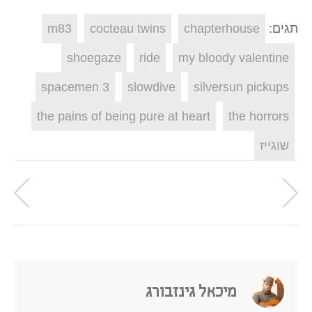
תגים:
chapterhouse
cocteau twins
m83
shoegaze
ride
my bloody valentine
spacemen 3
slowdive
silversun pickups
the pains of being pure at heart
the horrors
שוגייז
מיכאל גינזבורג