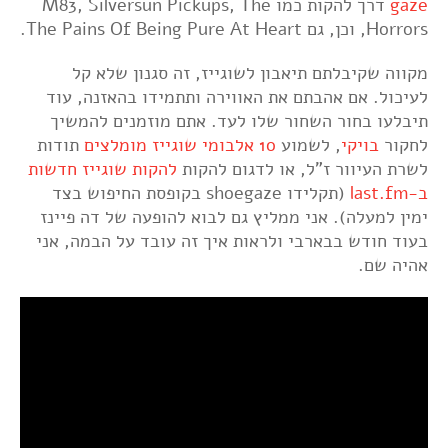
gaze
דרך להקות כמו M83, Silversun Pickups, The
Horrors, וכן, גם The Pains Of Being Pure At Heart.
מקווה שקיבלתם תיאבון לשוגייז, זה סגנון שלא קל
לעיכול. אם אהבתם את האווירה ותתמידו בהאזנה, עוד
תיבלעו בחור השחור שלו לעד. אתם מוזמנים להמשיך
לחקור
בויקי
, לשמוע
10 אלבומי שוגייז מומלצים
תודות
לשרת העיוור ז"ל, או לדגום להקות
להקות שוגייז חדשות
ב-last.fm
(תקלידו shoegaze בקופסת החיפוש בצד
ימין למעלה). אני ממליץ גם לבוא להופעה של דה פיינז
בעוד חודש בבארבי ולראות איך זה עובד על הבמה, אני
אהיה שם.