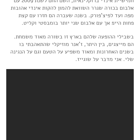
חמישיית אינדי ברוקלינאית, השם החם לשנת 2009 עם
אלבום בכורה שגרר השוואת להמון להקות אינדי אהובות
מפה ועד לפיצ'פורק. בשנה שעברה הם חזרו עם קצת
פחות הייפ אך עם אלבום שני יותר בומבסטי וקליט.
בשבילי ההופעה שלהם בארץ זו בשורה מאוד משמחת.
הם מייצגים, בין היתר, ז'אנר מוזיקלי שהתאהבתי בו
בשנים האחרונות ומאוד משפיע על הטעם וגם על הנגינה
שלי. אני מדבר על שוגייז.