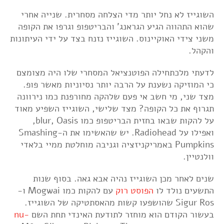
השוגייז לא נחל יותר מדי הצלחה מסחרית. שנייה אחרי
שהוא התהווה הגיע הגראנג' והבריטפופ וגרפו את הקופה
משני צידי האוקיינוס. השוגייז נזנח בצד על ידי העיתונות
והקהל.
לדעתי מלכתחילה הפוטנציאל המסחרי שלו היה מצומצם
כי המוזיקה נשענת על הרבה יותר נסיוניות מאשר פופ.
מצד שני, מי חשב אי פעם שלהקה מחורפנת כמו נירוונה
תגרוף את כל הקופה? מצד שלישי, השוגייז השפיע מאוד
על להקות שבאו בחזית הבריטפופ כמו blur, Oasis,
ואפילו על Radiohead. יש שהאשימו את ה-Smashing
Pumpkins באמריקניזציה וגניבה מוחלטת ממיי בלאדי
וולנטיין.
שנים לאחר מכן השוגייז נהיה אבא גאה. בסוף שנות
התשעים נולד לו
הפוסט רוק
עם להקות כמו Mogwai ו-
Sigur Ros שהושפעו קשות מהאסתטיקה של השוגייז.
בעשור הקודם הוא מוחזר לתודעת האינדי תחת השם
nu-