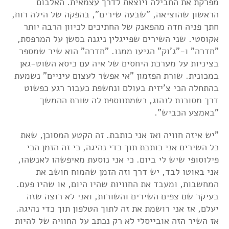
מפרקת את החבילה ויוצאת לדרך עצמאית. האלבום
הראשון שהוציאה, "שבעה שירים", בהפקה של הילה רוח,
חתך פניה חדה מהפאנק של החתיכים לכיוון הרבה יותר
אקוסטי. שני השירים שפייגלין ניגנה בסשן על המרפסת,
"חדרה" ו-"ג'וק" הגיעו ממנו. "חדרה" הוא שיר שמספר
בציניות על מערכת היחסים של איה עם כיסא השוט-גאן
במכונית. שורת הפזמון "אי אפשר לעצום עיניים" נשמעת
בהתחלה הכי צ'יזית בעולם ונחשפת כעבור רגע כפשוט
דרך מסוכנת לנהוג, כשמתווספת לה שורת ההמשך
"באמצע הכביש".
"יש איזה חוויה ואז אני כותבת. זה הקטע המסוכן, שאת
כל השירים אני כותבת תוך כדי נהיגה, כי זה הזמן הכי
פילוסופי שיש לי ביום. כי אני נוסעת מאיפשהו לאנשהו,
אני באוטו לבד, יש דרך וזה הזמן שהמוח חושב את
המחשבות, ומעבד את החוויות שהיו היום, או שהיו פעם.
בעיקר שם צפים השירים והשורות, ואני לא רוצה שזה
יעלם, אז אני רושמת את זה לתוך הטלפון תוך כדי נהיגה.
אז השיר הזה אובייסלי לא רק נכתב על החוויה של להיות