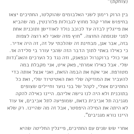
(צוחקת)"
בין הרוק רימון לשני האלבומים שהוקלטו, החתיכים יצאו
בחיפוש אחרי קהל מחוץ לגבולות פלורנטין, מה שהביא
את פייגלין לבדה עד לכוכב נולד לאודישן ותוכנית אחת
לפני שנופתה החוצה. "חוץ מזה שאני לא רוצה לצפות
בזה, אבר אגן, מבחינת זה שהלכתי על זה, זה היה אדיר.
כי כאילו באתי לתוך הדבר הזה שהכי עורר בי סלידה אז.
אני כולי ברוקנרול ובפאנק, וזה נגד כל הערכים והאג'נדות
שלי. אבל כאילו אמרתי, פאק איט, אני מקבלת במה
מטורפת. אני אקח את הבמה הזאת, ואני אנצל אותה כדי
להעביר את המוזיקה שלי ואת האטיטיוד שלי, ואת כל
החתיכים אצלי, לקהל של בני נוער וחיילים שצופים
בתוכנית ולא היה לנו גישה אליהם. היינו כאילה להקה
מגניבה תל אביבית כזאת, שמופיעה לתל אביבים, אז עוד
לא היתה את המילה היפסטר, אבל זה מה שהיינו. רק שלא
היינו נורא מגניבים".
אחרי שש שנים עם החתיכים, פייגלין החליטה שהיא