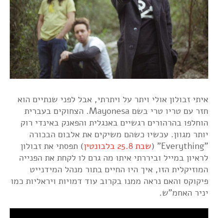
איתי זבולון אולי ויתר על ויתרתי, אבל לפני שנתיים הוא
חזר עם טריו טרי בשם Mayonesa. הצחוקים בעברית
הוחלפו בהרהורים רגשיים באנגלית והפאנק באינדי רוק
יותר מגוון. עכשיו כשהם משיקים את אלבום הבכורה
"Everything" (
שבת 25.8 בלבונטין
) תפסתי את זבולון
לראיון במייל וביררתי איתו מה גרם לו לקחת את הפנייה
המוזיקלית הזו, איך היו החיים בתור מנהל המידנייט
פיקוקס והאם נראה ממנו בקרוב עוד דמויות ויראליות כמו
יניר האחמ"ש.