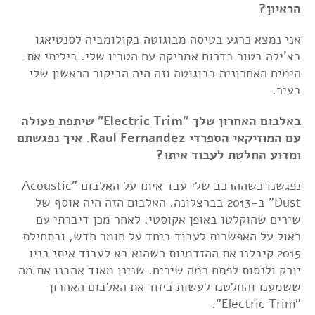
הראיון?
אני נמצא כרגע בטיסה מבוגוטה בקולומביה לסנטיאגו
בצ'ילה בטור בדרום אמריקה עם הטריו שלי. ביליתי את
הימים האחרונים בבוגוטה וזה היה הביקור הראשון שלי
בעיר.
באלבום האחרון שלך "Electric Trim" שיתפת פעולה
עם המוזיקאי הספרדי Raul Fernandez. איך נפגשתם
ומדוע החלטת לעבוד איתו?
נפגשנו כשההרכב שלי עבד איתו על האלבום "Acoustic
Dust" ב-2013 בברצלונה. האלבום הזה היה אוסף של
שירים שהוקלטו באופן אקוסטי. לאחר מכן דיברתי עם
ראול על האפשרות לעבוד ביחד על חומר חדש, ובתחילת
2015 קיבלנו את ההזדמנות כשהוא בא לעבוד איתי בניו
יורק ולנסות לפתח כמה שירים. שנינו מאוד אהבנו את מה
ששמענו והחלטנו לעשות ביחד את האלבום האחרון
"Electric Trim".