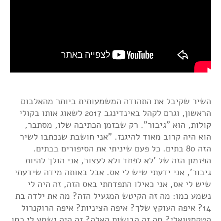
השיר שקיבל את התהודה המשמעותית ביותר מהאלבום
הראשון, וגרם לקהל באינדינגב 2017 לשאוג אותו בקולי
קולות, הוא "גיבור". רק שבזמן הכתיבה שלו, מסתבר,
הוא היה קרוב מאוד להיגנז. "אני חושבת שנכתבו לשיר
הזה 80 בתים. כל פעם שיניתי את הסיפורים בבתים.
הפזמון הזה של 'לא לפחד ולא לעצור, אני הולך להיות
גיבור', אני ידעתי שיש לי אס. אבל באותה מידה שידעתי
שיש לי אס, אני כאילו התפדחתי באס הזה, זה היה לי
נשמע כמו: מה זה הקיטש המגעיל הזה? מה את ילדה בת
14? איפה העוקץ שלך? איפה הציניות? איפה הרוקנרול
הטקסטואלי? מה זה הבושות האלה? זה היה נשמע לי כמו