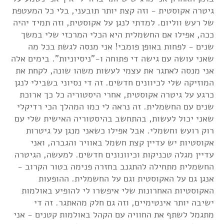
גיטרה אקוסטית - וזה קצת יותר תובעני, בלי כל המעטפת
של רעש ווליום. למדתי לנגן על אקוסטית, וזה תמיד יהיה
ככה, אפילו אם החשמלית היא הכלי המרכזי שלי במשך
שנים - לפחות באופן פומבי! אני מנסה לגשת בכל מה
שאני עושה עם גישה די פתוחה ו-"ניסיוניות". בימים אלה
אני מנסה לאתגר את עצמי לעשות משהו שונה, לקחת את
המוזיקה שלי לכיוונים חדשים. זה די נסיוני בשבילי לנגן
כרגע על גיטרה אקוסטית, אחרי היסטוריה כל כך ארוכת
שנים עם החשמלית. זה נראה לי כמו המהלך הכי רדיקלי
שאני יכול לעשות, בהתחשב בהיסטוריה האישית שלי עם
רוק רועש וחשמלי. אבל אפילו כשאני מנגן על גיטרות
אקוסטיות יש עדיין קצת חשמל באוויר והגברה, ואני
עדיין מגלה טכניקות וכיוונונים חדשים. למעשה, הגיטרה
החשמלית מתחילה להתגנב בחזרה פנימה בטור הקרוב -
אנגן גם על האקוסטית וגם על החשמלית. ההופעות
האקוסטיות האחרונות שלי איפשרו לי להופיע באולמות
ישיבה יותר אינטימיים, וזה גם חלק מהאתגר. זה די
מתגמל לשתף את החוויה עם הקהל באולמות קטנים - אני