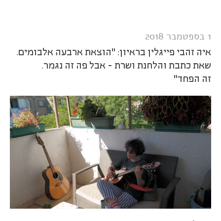
בראיון:
"זה
די
נסיוני
1 בספטמבר 2018
בשבילי
לנגן
כרגע
איה זהבי פייגלין בראיון: "הוצאת ארבעה אלבומים.
על
גיטרה אקוסטית"
שאת כתבת והלחנת ושרת - אבל פה זה נגמר.
זה הפחד"