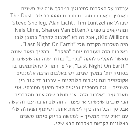
עבדנו על האלבום לסירוגין במהלך שנה של סשנים
באולפן. באלבום מנגנים חברים מההרכב שלי The Dust
שכולל את Steve Shelley, Alan Licht, Tim Luntzel
ומוזיקאים נוספים (Nels Cline, Sharon Van Etten,
Kid Millions), אבל זה לא "אלבום להקה" במובן שבו
היה האלבום הקודם שלי "Last Night On Earth".
באלבום הזה מעורבת יותר "הפקה" - תהליך מאוד שונה
מאשר להקליט להקה "בלייב" בחדר שזה מה שעשינו ב-
"Last Night On Earth", על פי המודל שהשתמשנו בו
בסוניק יות' במשך שנים. יש באלבום הרבה אלמנטים
אקוסטיים וגם גיטרות חשמליות - ערבוב די טוב בין
השניים - וגם סמפלים וביטים לצד תיפוף מסורתי. אני
מאוד גאה באלבום הזה, אני חושב שזה אחד מהדברים
הכי טובים שעשיתי אי פעם. היתה שם הרבה עבודה קשה
אבל סך הכל היה כיף לעשות אותו, ושיתוף הפעולה שלי
עם ראול עוד ממשיך - למעשה בדיוק סימנו סשנים
ראשונים לקראת האלבום הבא שלי.