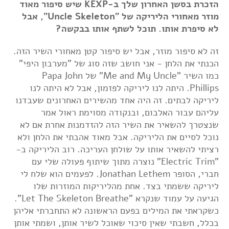
הזכרת בסשן האחרון שלך ב-KEXP שיש סיפור מאוד
מוזר מאחורי הליריקה של "Uncle Skeleton", אבל
לא סיפרת אותו. תוכל לשתף אותו בבקשה?
זה לא סיפור מוזר, אבל יש סיפור קטן מאחורי השיר הזה.
הכנתי את הלחן - אני חושב שזה סוג של "מערבון היפי"
כמו השיר "Me and My Uncle" של Papa John
Phillips. היתה לנו ליריקה לפזמון, אבל לא היתה לנו
ליריקה לבתים. זה היה אחד מהשירים האחרונים שעבדנו
עליהם עבור האלבום, ובנקודה מסוימת ראול אמר
שנצטרך להשאיר את השיר הזה להזדמנות אחרת אם לא
נוכל לסיים את הליריקה. אבל מאוד אהבתי את הלחן ולא
רציתי להשאיר אותו על שולחן העריכה. רוב הליריקה ב-
"Electric Trim" נוצרה מתוך שיתוף פעולה שלי עם
חברי, הסופר Jonathan Lethem. לפעמים הוא שלח לי
ליריקה ששמתי בצד. אחת מהליריקות המוזרות שלו
הגיעה על עמוד שנקרא "Let The Skeleton Breathe".
כשקראתי את המילים בפעם הראשונה לא התחברתי אליהן
בכלל, חשבתי שאין סיכוי שאוכל לשיר אותן, ושמתי אותן