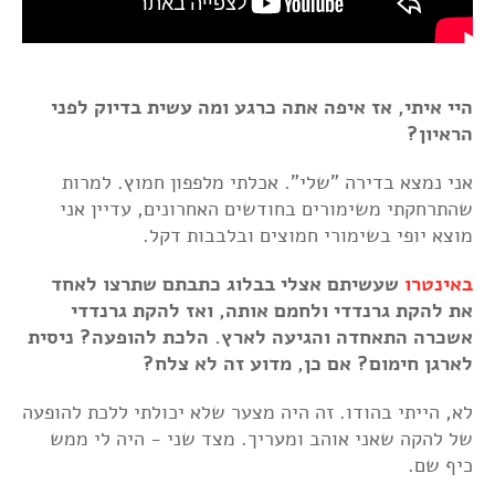
היי איתי, אז איפה אתה כרגע ומה עשית בדיוק לפני
הראיון?
אני נמצא בדירה "שלי". אכלתי מלפפון חמוץ. למרות
שהתרחקתי משימורים בחודשים האחרונים, עדיין אני
מוצא יופי בשימורי חמוצים ובלבבות דקל.
באינטרו
שעשיתם אצלי בבלוג כתבתם שתרצו לאחד
את להקת גרנדדי ולחמם אותה, ואז להקת גרנדדי
אשכרה התאחדה והגיעה לארץ. הלכת להופעה? ניסית
לארגן חימום? אם כן, מדוע זה לא צלח?
לא, הייתי בהודו. זה היה מצער שלא יכולתי ללכת להופעה
של להקה שאני אוהב ומעריך. מצד שני - היה לי ממש
כיף שם.