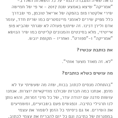
נראה שאיה התגברה לגמרי על כל השאלות האלו ב-
"אמריקה" שיצא באמצע שנת 2017 - אי פי של חמישה
שירי אלקטרו פופ בהפקה של אריאל טוכמן, מי שבדרך
כלל מפיק שירים לאומני מיינסטרים כמו שרית חדד, עומר
אדם ולירן דנינו. זה שיתוף פעולה לא שגרתי שהביא פופ
אייטיזי, מלא בסינטים והמנונים קליטים כמו שיר הנושא
"אמריקה" ו-"ספורט". ואחריו - תקופת יובש.
את כותבת עכשיו?
"לא. זה מאוד מצער אותי".
מה עושים כשלא כותבים?
"בהתחלה מנסים לכתוב בכוח, שזה מה שעשיתי עד לא
מזמן. אנחנו כמה חברות שכולנו מוזיקאיות יוצרות. אנחנו
עושות סדנה עם יהודה עדר, של כל מיני זמרות, והוא נותן
לנו תרגילי כתיבה. ונפגשים פעם בשבועיים, ומשמיעים
את השירים. אז גם ניסיתי כל הזמן לשמור את עצמי
במסגרות של כתיבה וגם כל יום להכריח את עצמי לכתוב.