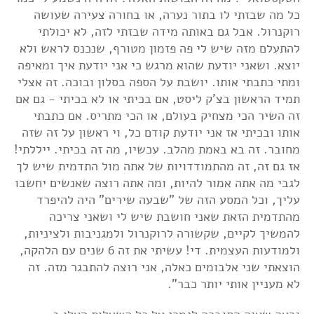
כל מה שבזתי לו בתור נערה, או בחורה צעירה שעושה
רוקנרול. אבל גם באותה מידה שבזתי לזה, לא יכולתי
להתעלם מזה שיש לי פה פזמון מטורף, שנכנס לראש ולא
יוצא. ושאני יודעת שהוא מרגש כי אני יודעת איך ומאיפה
ומתי כתבתי אותו. יושבת על הספה בסלון ובוכה. זה אצלי
תמיד הראשון בצ'ק ליסט, אם בכיתי או לא בכיתי - גם אם
זה השיר הכי מצחיק בעולם, או הכי מתריס. אם כתבתי
אותו ובכיתי אז אני יודעת קודם כל, וי ראשון על זה שזה
מחובר. זה בא באמת מהלב. עכשיו, מה זה בכיתי. ייללתי!
אז גם זה, זה מהתמודדויות של אתה מול התדמית שיש לך
לגבי מה אתה אמור להיות, ומה אתה רוצה שאנשים יחשבו
עליך, וכל המסע הזה של "שבעה שירים" היה להיפרד
מהתדמית הזאת שאני חושבת שיש לי ושאני צריכה
להמשיך לקיים, שקשורה לרוקנרול ולמגניבות ולציניות,
ולמודעות העצמית. די! עשיתי את זה 6 שנים עם הלהקה,
הוצאתי שני אלבומים כאלה, אני רוצה להתבגר מזה. זה
לא מעניין אותי יותר כבר".