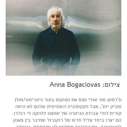
צילום: Anna Bogaciovas
ת'רסטן מור אולי תפס את הפוקוס בתור גיטריסט/סולן
סוניק יות', אבל הקקופוניה השמימית שלהם לא היתה
קורית לולי עבודת הגיטרה של שותפו ללהקה לי רנלדו.
הם יצרו ביחד צליל חדש של רוקנרול שחיבר בין פאנק
לאוונגארד, עם כיוונוני מיתרים לא שגרתיים, ובעיקר,