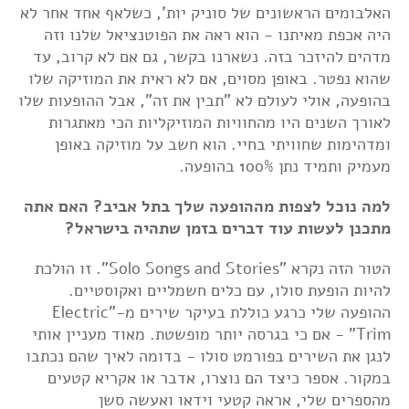
האלבומים הראשונים של סוניק יות', כשלאף אחד אחר לא
היה אכפת מאיתנו - הוא ראה את הפוטנציאל שלנו וזה
מדהים להיזכר בזה. נשארנו בקשר, גם אם לא קרוב, עד
שהוא נפטר. באופן מסוים, אם לא ראית את המוזיקה שלו
בהופעה, אולי לעולם לא "תבין את זה", אבל ההופעות שלו
לאורך השנים היו מהחוויות המוזיקליות הכי מאתגרות
ומדהימות שחוויתי בחיי. הוא חשב על מוזיקה באופן
מעמיק ותמיד נתן 100% בהופעה.
למה נוכל לצפות מההופעה שלך בתל אביב? האם אתה
מתכנן לעשות עוד דברים בזמן שתהיה בישראל?
הטור הזה נקרא "Solo Songs and Stories". זו הולכת
להיות הופעת סולו, עם כלים חשמליים ואקוסטיים.
ההופעה שלי כרגע כוללת בעיקר שירים מ-"Electric
Trim" - אם כי בגרסה יותר מופשטת. מאוד מעניין אותי
לנגן את השירים בפורמט סולו - בדומה לאיך שהם נכתבו
במקור. אספר כיצד הם נוצרו, אדבר או אקריא קטעים
מהספרים שלי, אראה קטעי וידאו ואעשה סשן