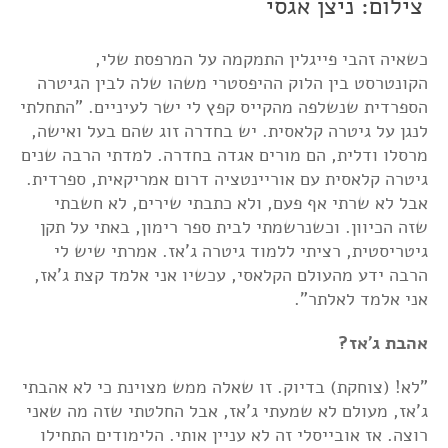
צילום: ניצן אגסי
כשאיה זהבי פייגלין התמקמה על המרפסת שלי,
הקונטרסט בין הלוק ההיפסטרי משהו שלה לבין הגיטרה
הספרדית שנשלפה מהקייס קפץ לי ישר לעיניים. "התחלתי
לנגן על גיטרה קלאסית. יש בחדרה זוג שהם בעל ואישה,
מרסלו ודלית, הם מורים אגדה בחדרה. למדתי הרבה שנים
גיטרה קלאסית עם אוריינטציה דרום אמריקאית, ספרדית.
אבל לא שרתי אף פעם, ולא כתבתי שירים, לא חשבתי
שזה הכיוון. וכשנרשמתי לבית ספר רימון, באתי על תקן
גיטריסטית, רציתי ללמוד גיטרה ג'אז. אמרתי שיש לי
הרבה ידע מהעולם הקלאסי, עכשיו אני אלמד קצת ג'אז,
אני אלמד לאלתר".
אהבת ג'אז?
"לא! (צוחקת) בדיוק. זו שאלה ממש מצוינת כי לא אהבתי
ג'אז, מעולם לא שמעתי ג'אז, אבל החלטתי שזה מה שאני
רוצה. אז אובייסלי זה לא עניין אותי. הלימודים התחילו