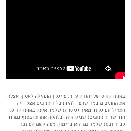
באותו קורס של יהודה עדר, פייגלין התחילה לאסוף אצלה
את החתיכים במה שהפך להיות כל החתיכים אצלי: זה
התחיל עם גלעד מאיר (גיטרה) שלמד איתה באותו קורס,
הוד שריד (תופים) שניגן איתו בלהקה אחרת ובסוף נמרוד
לביד (בס) שלמד גם הוא ברימון. מפה לשם הם זכו