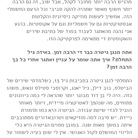
מרגיש הרבה יותר מחובר לקהל, אבל שוב, זה גם הרבה
יותר חשוף מאשר שתהיה להקה סביבי וכל הרעם החשמלי
הזה. אמשיך לעשות מוזיקה ניסיונית והקלטות
אבסטרקטיות גם על חשמליות וגם על אקוסטיות. כרגע
אני נהנה מהאתגר לעבוד במוד של כתיבת שירים
והאקוסטית די מתאימה לפרקטיקה הזו.
אתה מנגן גיטרה כבר די הרבה זמן. באיזה גיל
התחלת? איך אתה שומר על עניין ואתגר אחרי כל כך
הרבה זמן?
התחלתי לנגן גיטרה בסביבות גיל 13, כשלמדתי שירים של
הביטלס, בוב דילן, ניל יאנג, וקרוסבי סטילס ונאש, משהו
כזה. היה לי בן דוד מבוגר יותר שהראה לי כמה כיוונונים
פתוחים, מה שנהפך לאטרקציה מיידית, ויותר מאוחר
הוביל לכדי שיטת עבודה. הגיטרה היא כמו תזמורת
ניידת. יש סיבה למה מוזיקאים וטרובאדורים מסתובבים
איתה במשך מאות שנה. במובן מסוים הגיטרה היא כלי
הליווי המושלם לקול האנושי. אין לי שום בעיה לשמור על