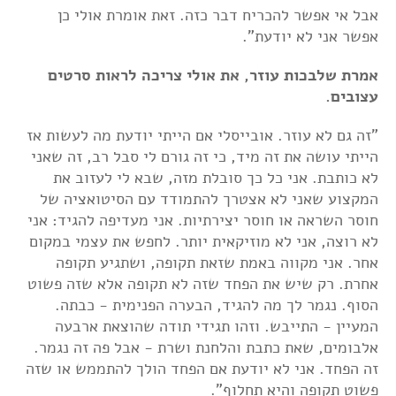
אבל אי אפשר להכריח דבר כזה. זאת אומרת אולי כן
אפשר אני לא יודעת".
אמרת שלבכות עוזר, את אולי צריכה לראות סרטים
עצובים.
"זה גם לא עוזר. אובייסלי אם הייתי יודעת מה לעשות אז
הייתי עושה את זה מיד, כי זה גורם לי סבל רב, זה שאני
לא כותבת. אני כל כך סובלת מזה, שבא לי לעזוב את
המקצוע שאני לא אצטרך להתמודד עם הסיטואציה של
חוסר השראה או חוסר יצירתיות. אני מעדיפה להגיד: אני
לא רוצה, אני לא מוזיקאית יותר. לחפש את עצמי במקום
אחר. אני מקווה באמת שזאת תקופה, ושתגיע תקופה
אחרת. רק שיש את הפחד שזה לא תקופה אלא שזה פשוט
הסוף. נגמר לך מה להגיד, הבערה הפנימית - כבתה.
המעיין - התייבש. וזהו תגידי תודה שהוצאת ארבעה
אלבומים, שאת כתבת והלחנת ושרת - אבל פה זה נגמר.
זה הפחד. אני לא יודעת אם הפחד הולך להתממש או שזה
פשוט תקופה והיא תחלוף".