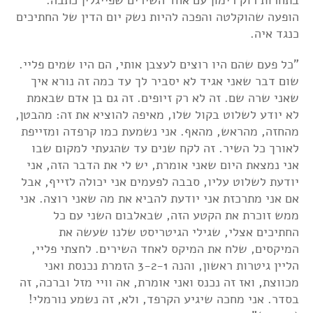
בתחרות רוק רימון עם אחד השירים שפייגלין כתבה.
הופעה שהוקלטה והפכה להיות נשק יום הדין של החתיכים
כנגד איה.
"כל פעם שהם היו רוצים לעצבן אותי, הם היו שמים פליי.
שום דבר שאני אגיד לא יסביר לך עד כמה זה נורא איך
שאני שרה שם. זה לא רק זיופים. זה גם בן אדם שבאמת
לא יודע לשלוט בקול שלו, מאיפה להוציא את זה: מהבטן,
מהחזה, מהראש, מהאף. אני נשמעת כמו קרפדה ומזייפת
לאורך כל השיר. זה לקח שנים עד שהגעתי למקום שבו
אני נמצאת היום שאני אומרת, יש לי את הדבר הזה, אני
יודעת לשלוט עליו, סבבה לפעמים אני יכולה לזייף, אבל
אם אני מתרכזת אני יודעת להביא את מה שאני רוצה. אני
ממש זוכרת את הקטע הזה, שבאלבום השני עם כל
החתיכים אצלי, שגילי הגיטריסט שלנו שעשה את
המיקסים, שלח את המיקס לאחד השירים. לחצתי פליי,
הליין גיטרות ראשון, והנה 3-2-1 הזמרת נכנסת ואני
מכווצת, ואז זה נכנס ואני אומרת, אה וויי מזל וברכה, זה
בסדר. אני מחכה שיגיע הקרפד, ולא, זה נשמע נורמלי!