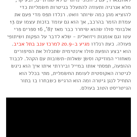
מלא אנרגיה ותעוזה להתעלל בגיטרות חשמליות כדי
להוציא מהן כמה שיותר וואט. רנלדו תפס מדי פעם את
עמדת הזמר בהרכב, אך הוא גם עומד בזכות עצמו עם 13
אלבומי סולו שהוא שיחרר כבר מאז 87', 16 ספרים פרי
עטו וגם אומנות ויזואלית - שלא לדבר על הפקות ושיתופי
פעולה. כעת רנלדו
מגיע ב-20.9 למרכז ענב בתל אביב
.
הוא יבצע הופעת סולו אינטימית שתכלול את הסיפורים
מאחורי המוזיקה וסשן שאלות-תשובות עם הקהל. לכבוד
ההופעה, תפסתי אותו במייל וביררתי איתו איך הוא ניגש
לגיטרה האקוסטית לעומת החשמלית, מתי בכלל הוא
התחיל לנגן גיטרה ומה הוא הרגיש כשבחרו בו בתור
הגיטריסט הטוב בעולם.