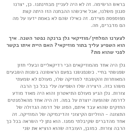
בראש הרשימה. זה לא היה לעניין מבחינתנו. כן, יצרנו
סגנון משלנו, אבל איכשהו ההבחנה הזו היתה קצת
מפוספסת מצידם. זה כאילו שהם לא באמת ידעו על מה
הם מדברים, חה.
לצערנו המלחין/מוזיקאי גלן ברנקה נפטר השנה. איך
הוא השפיע עליך בתור מוזיקאי? האם היית איתו בקשר
לפני שהוא מת?
גלן היה אחד מהמוזיקאים הכי רדיקאליים ובעלי חזון
שפגשתי בחיי. כשנפגשנו בפעם הראשונה בשנות השבעים
המאוחרות והקשבתי למוזיקה שלו, מעולם לא שמעתי
משהו כזה. היצירה שלו השפיעה עלי בכל כך הרבה
צורות. גלן הגיע מעולם התיאטרון והוא היה מאוד מודע
לדרמה שהופעה יוצרת על במה. זה היה אחד מהאלמנטים
החזקים שהוא עבד איתם, הסוג של דרמה הגדולה של
התצוגה - הווליום הקיצוני והדינמיקה של המוזיקה. זה
אחד מהדברים שקיבלתי ממנו. הוא נתן לי השראה בכל כך
הרבה צורות. כמובן, העובדה שהוא הוציא את שני