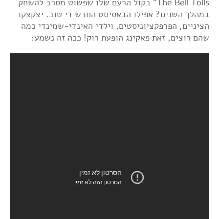
The Bell Tolls" בקול הרעם שלו שפשוט מסרב להשחק
במהלך השנים? אפילו הבאסיסט החדש די טוב. יצקצקו
הציניים, הפרפקציוניסטים, וילדי האינדי-שמינדי כמה
שהם רוצים, זאת פאקינג הופעת רוק! ככה זה נשמע: