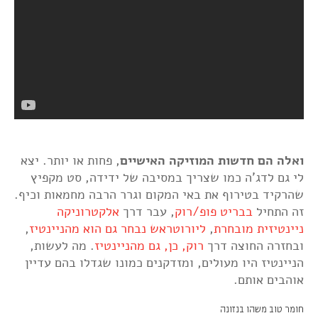
ואלה הם חדשות המוזיקה האישיים
, פחות או יותר. יצא
לי גם לדג'ה כמו שצריך במסיבה של ידידה, סט מקפיץ
שהרקיד בטירוף את באי המקום וגרר הרבה מחמאות וכיף.
זה התחיל
בבריט פופ/רוק
, עבר דרך
אלקטרוניקה
ניינטיזית מובחרת
,
ליורוטראש נבחר גם הוא מהניינטיז
,
ובחזרה החוצה דרך
רוק, כן, גם מהניינטיז
. מה לעשות,
הניינטיז היו מעולים, ומזדקנים כמונו שגדלו בהם עדיין
אוהבים אותם.
חומר טוב משהו בנזונה