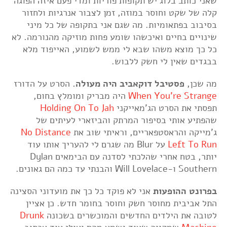
שאני כותב בלוג יש תקופות פוריות ומדי פעם איזה הפוגה
קלה של שקט וחוסר במוזה, זמן לצבור אנרגיות ולחזור
בסיבוב בפתאומיות. מה שגם אני בתקופה של כל מיני
שינויים בחיים ואיכשהו שומע פחות מוזיקה מהנורמה. לא
כל כך מוצא משהו שבא לי ממש לשמוע, האייפוד מלא
בבגדים שאין לי חשק ללבוש.
מה שכן,
פסטיבל דוקאביב היה מעולה.
הסרט על הדורז
When You're Strange
היה מבריק ומומלץ בחום,
תפסתי את הסרט הג'מאייקני
Holding On To Jah
שהפתיע אותי בסיפור המרתק והביזארי לעיתים של
ג'מייקה והראסטפאריים, וראיתי שוב את
No Distance
Left To Run
על Blur מה שגרם לי להעריך אותו עוד
יותר, בטח אחרי שהלכתי לסדנה עם הבימאים Dylan
Southern ו-Will Lovelace והבנתי עד כמה הם גאונים.
בפרונט ההופעות
אני לא פוקד כל כך את מועדוני הסצינה
התל אביבית מחוסר חשק וחוסר בחומר חדש. כן אציין
לטובה את הילדים החדשים והמוכשרים בשכונה
Drunk