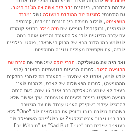
Machine
שמקווה שעוד נשמע מהם ואולי עוד אכתוב
עליהם בהרחבה, בינתיים
נדב לזר עשה את הג'וב היטב
.
גם הוזמנתי
לחגיגת יום ההולדת המעולה
(של
נמרוד
הטפאיסט
, שילוב מוצלח בין חנונים נחמדים, קינוחים
שמימיים, ורוקנרול! הופיעו שם
חיה מילר
בתנאי קומנדו
עם עזרה הדיוטית שלי על הסאונד והביאו אותה במה
שנשמע כמו הדור הבא של הרוק הישראלי, פוסט-בילויים
שכזה, עם טקסטים מעולים ונגינה מחוספסת.
ואז היה את מטאליקה.
חברי יוקס
שפגשתי שם
סיכם את
ההופעה היטב
. למרות הבעיות הזוועתיות בסאונד (למי
שלא שמע, אנחנו לא שמענו - הסאונד מת לגמרי בחלקים
מההופעה), למרות הפאשלות של לארס, ולמרות שאני
בעצם לא שומע מטאליקה כבר איזה 16 שנה, זאת היתה
הופעה פאקינג כיפית ולעיתים עוצמתית. איך אפשר שלא
להרגיש עילוי כשקירק האמט עומד שם עם הגיטרה
כשהרוח נושבת בגבו ודופק את הסולואים של "One" ללא
רבב כמו גיבור אינטרגלקטי? או כשג'יימס האטפילד שר
בעוצמה שירים כמו "Sad But True" או "For Whom