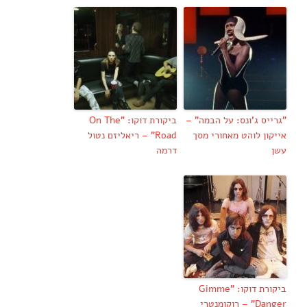
"גרייס ג'ונס: על הבמה" –
ביקורת דוקו: "On The
אייקון לוהט מאחורי מסך
Road" – ריאליזם נטול
עשן
דרמה
ביקורת דוקו: "Gimme
Danger" – רוקומנטרי