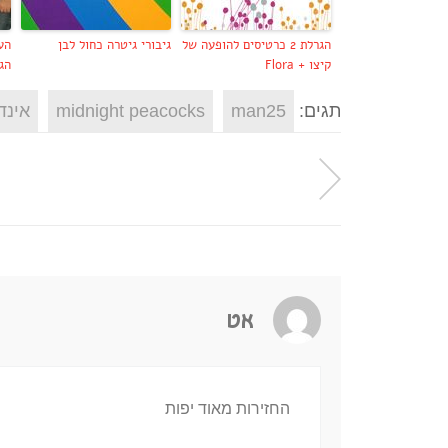
הגרלת 2 כרטיסים להופעה של
גיבורי גיטרה כחול לבן
קיצו + Flora
הג
תגים:
man25
midnight peacocks
אינד
אט
החזירות מאוד יפות