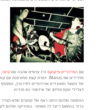
אם
המידנייט פיקוקס
היו עושים אהבה עם
קיצו
, 
מולידים את Man25. זמרת קצת מח
של מטאל וסאונדים אווירתיים לסירוגין, ומתופף
לצלילי טקס פולחן של איזשהי כת סודית.
ההופעה שלהם היתה רצף של קטעים שלא תמיד הי
ברור בהתאם ריצד לו מאחור. המוזיקה שלהם לקח