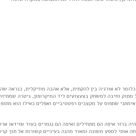
כלומר לא אורגיה בין להקתית, אלא אהבה מוזיקלית, כנראה שהם
ורפנת עם קול מתוק וחיבה למשחק בצעצועים ליד המיקרופון, גיטרה שמתיז
 אימתני שתפוס על מקצבים רפטטיביים ואפלים כאילו הוא מתופף
ה ברור איפה הם מתחילים ואיפה הם נגמרים בעוד שוידאו ארט
ה אותי למסע משונה ומאוד מהנה בעיניים קשורות אל תוך קרע