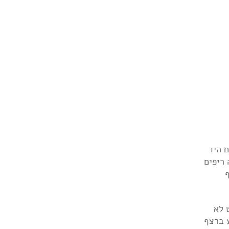
 היו
ה ריפים
 לא
 ברצף