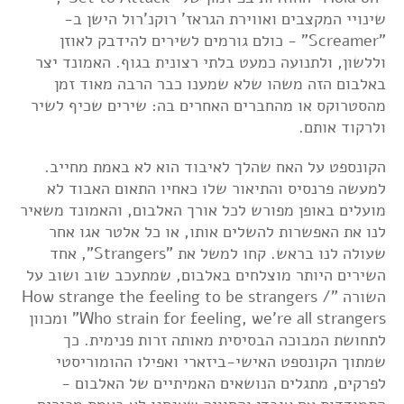
שינויי המקצבים ואווירת הגראז' רוקנ'רול הישן ב-
"Screamer" - כולם גורמים לשירים להידבק לאוזן
וללשון, ולתנועה כמעט בלתי רצונית בגוף. האמונד יצר
באלבום הזה משהו שלא שמענו כבר הרבה מאוד זמן
מהסטרוקס או מהחברים האחרים בה: שירים שכיף לשיר
ולרקוד אותם.
הקונספט על האח שהלך לאיבוד הוא לא באמת מחייב.
למעשה פרנסיס והתיאור שלו כאחיו התאום האבוד לא
מועלים באופן מפורש לכל אורך האלבום, והאמונד משאיר
לנו את האפשרות להשלים אותו, או כל אלטר אגו אחר
שעולה לנו בראש. קחו למשל את "Strangers", אחד
השירים היותר מוצלחים באלבום, שמתעכב שוב ושוב על
השורה "How strange the feeling to be strangers /
Who strain for feeling, we're all strangers" ומכוון
לתחושת המבוכה הבסיסית מאותה זרות פנימית. כך
שמתוך הקונספט האישי-ביזארי ואפילו ההומוריסטי
לפרקים, מתגלים הנושאים האמיתיים של האלבום -