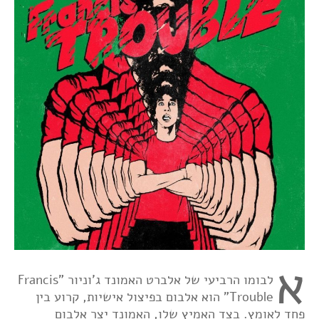
א
לבומו הרביעי של אלברט האמונד ג'וניור "Francis
Trouble" הוא אלבום בפיצול אישיות, קרוע בין
פחד לאומץ. בצד האמיץ שלו, האמונד יצר אלבום