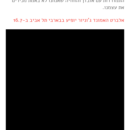
התמודדות עם אובדן והחוויה שאנחנו לא באמת מכירים
את עצמנו.
אלברט האמונד ג'וניור יופיע בבארבי תל אביב ב-16.7