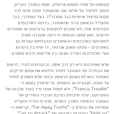
קונספט על אחיו התאום פרנסיס, שמת במהלך ההריון,
והופך לסיפור על אלטר אגו שהאמונד סוחב איתו לכל
מקום (פיצול אישיות כבר אמרנו?). בצד הפחדני, כבר
מהצליל הראשון ברור שהאמונד, בדומה לאלבומים
הקודמים שלו, לא מתכוון להתנסות ברעיונות או סאונדים
חדשים. זאת אותה הנוסחה הידועה שעבדה מצוין
לסטרוקס באלבומים הראשונים ובהבלחות קצרות גם
באחרונים - פוסט-פאנק אנרגטי, דו שיח בין גיטרות
חצי-מלוכלכות ושירה שנעה בין אדישות לרגש מתפרץ.
אלא שפחדנות היא רק דרך אחת, וביקורתית למדי, לראות
את הבחירה של האמונד לחזור וללטש את אותם טריקים.
האמונד הוא לא האומן הראשון ובטח שלא האחרון לחזור
על עצמו, סגנונית או נושאית. מי שיאזין באמת ל-
"Francis Trouble", ולא יפסול אותו מיד כעוד אלבום של
הסטרוקס, יגלה שיכולת כתיבת ועיבוד השירים של
האמונד הושחזה לאורך השנים. מהריף הזריז והקליט
שמלווה את הבתים ב-"Far Away Truths", קריאות ה-
"Hold on" החוזרות בפיזמון של "Set to Attack",