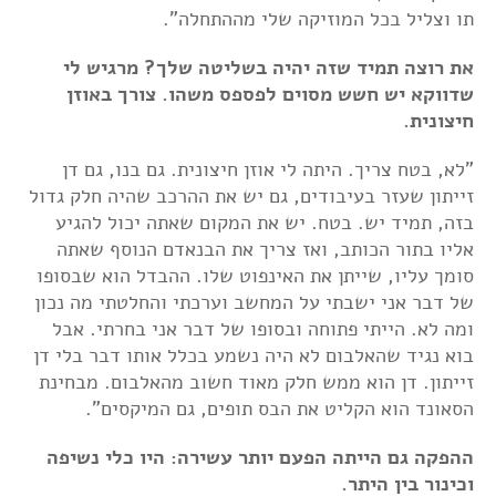
תו וצליל בכל המוזיקה שלי מההתחלה".
את רוצה תמיד שזה יהיה בשליטה שלך? מרגיש לי
שדווקא יש חשש מסוים לפספס משהו. צורך באוזן
חיצונית.
"לא, בטח צריך. היתה לי אוזן חיצונית. גם בנו, גם דן
זייתון שעזר בעיבודים, גם יש את ההרכב שהיה חלק גדול
בזה, תמיד יש. בטח. יש את המקום שאתה יכול להגיע
אליו בתור הכותב, ואז צריך את הבנאדם הנוסף שאתה
סומך עליו, שייתן את האינפוט שלו. ההבדל הוא שבסופו
של דבר אני ישבתי על המחשב וערכתי והחלטתי מה נכון
ומה לא. הייתי פתוחה ובסופו של דבר אני בחרתי. אבל
בוא נגיד שהאלבום לא היה נשמע בכלל אותו דבר בלי דן
זייתון. דן הוא ממש חלק מאוד חשוב מהאלבום. מבחינת
הסאונד הוא הקליט את הבס תופים, גם המיקסים".
ההפקה גם הייתה הפעם יותר עשירה: היו כלי נשיפה
וכינור בין היתר.