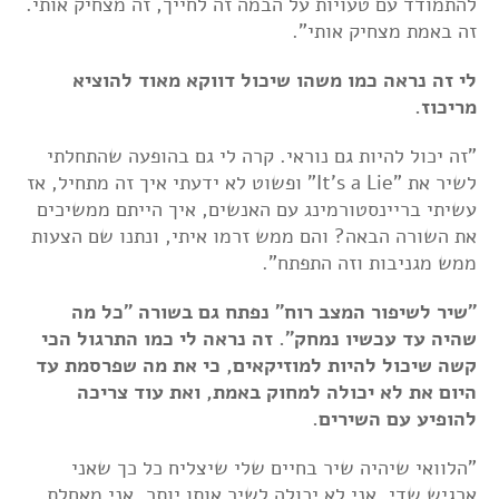
להתמודד עם טעויות על הבמה זה לחייך, זה מצחיק אותי.
זה באמת מצחיק אותי".
לי זה נראה כמו משהו שיכול דווקא מאוד להוציא
מריכוז.
"זה יכול להיות גם נוראי. קרה לי גם בהופעה שהתחלתי
לשיר את "It's a Lie" ופשוט לא ידעתי איך זה מתחיל, אז
עשיתי בריינסטורמינג עם האנשים, איך הייתם ממשיכים
את השורה הבאה? והם ממש זרמו איתי, ונתנו שם הצעות
ממש מגניבות וזה התפתח".
"שיר לשיפור המצב רוח" נפתח גם בשורה "כל מה
שהיה עד עכשיו נמחק". זה נראה לי כמו התרגול הכי
קשה שיכול להיות למוזיקאים, כי את מה שפרסמת עד
היום את לא יכולה למחוק באמת, ואת עוד צריכה
להופיע עם השירים.
"הלוואי שיהיה שיר בחיים שלי שיצליח כל כך שאני
ארגיש שדי, אני לא יכולה לשיר אותו יותר. אני מאחלת