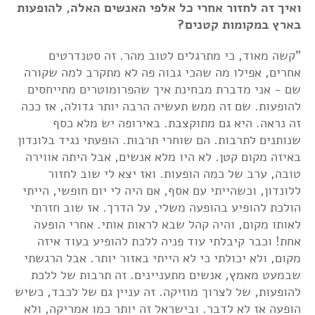
ואיך זה לחזור אחרי כל אלפי האנשים האלה, להופעות
בארץ במקומות קטנים?
"קשה מאוד, כי מתרגלים לטוב מהר. זה סטנדרטים
אחרים, אפילו מה שהכי גבוה פה לא מתקרב למה שקורה
שם - אני מדברת מבחינת איך שהפרומוטרים מתייחסים
להופעות. שם זה ממש תעשיה הרבה יותר גדולה, אז ככה
זה נראה. היא גם מתוקצבת. באירופה יש מלא כסף
שנותנים לתרבות. הם שוחרי תרבות. הופעתי נגיד בלונדון
באיזה מקום קטן. לא היו מלא אנשים, אבל היתה אווירה
טובה, ערב של כמה הופעות. ואז יצא לי שוב לחזור
ללונדון, וכשהייתי עם אסף, אם היה לי יום חופשי, הייתי
הולכת להופיע בהופעה משלי, על הדרך. אז שוב חזרתי
לאותו מקום, והיה קהל שבא לראות אותי. אחרי הופעה
אחת! וכבר קיבלתי עוד פניה ללכת להופיע בעוד איזה
מקום, ולא יכולתי כי לא הייתי באזור יותר. אבל הרגשתי
שבמעט מאמץ, אנשים מתעניינים. זה תרבות של ללכת
להופעות, של לצרוך מוזיקה. זה עניין גם של לכבד, כשיש
הופעה אז לא לדבר. ובישראל זה יותר כמו אמריקה, ולא