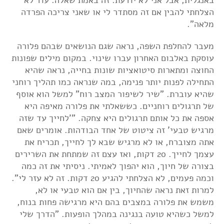
באנגלית, אבל אני לא יודעת. זה באמת שאלה. עוד לא
הצלחתי להבין אם זה מסתדר לי או שאני צריכה הפרדה
מלאה".
מעבר להחלפת השפה, נראה שגם הנושאים שבהם פלורה
עוסקת באלבום האחרון עברו שינוי. במקום מילים שפונות
החוצה ומתארות סיטואציות שונות בחייה, נראה שהיא
התחילה לפנות יותר פנימה, במה שנראה כמו תהליך רוחני
שהיא עוברת. "שיר לשיפור המצב רוח" למשל הוא אוסף
של תרגולים רוחניים. כששאלתי את פלורה מאיפה היא
אספה את כל אותם תרגולים היא צחקה. "'לחייך עד שזה
מרגיש טבעי' זה ציטוט של אחד הבודהות. אומרים שאם
אתה מצוברח, או לא מרגיש שבא לך לחייך, תכריח את
עצמך לחייך. 20 דקות, ואז עצם זה שמתחת את השרירים
בצורה של חיוך, הוא יהפוך לאמיתי. ניסיתי את זה כמה
וכמה פעמים, לא הצלחתי להגיע 20 דקות. זה לא עזר לי".
למרות זאת נראה שהחיוך, בין אם הוא טבעי או לא,
משמש את פלורה במצבים בהם היא מרגישה פחות בנוח,
למשל כשהיא טועה בנגינה במהלך הופעות. "הדרך שלי