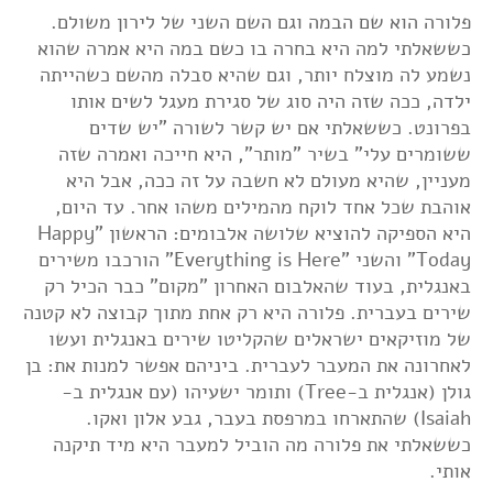
פלורה הוא שם הבמה וגם השם השני של לירון משולם.
כששאלתי למה היא בחרה בו כשם במה היא אמרה שהוא
נשמע לה מוצלח יותר, וגם שהיא סבלה מהשם כשהייתה
ילדה, ככה שזה היה סוג של סגירת מעגל לשים אותו
בפרונט. כששאלתי אם יש קשר לשורה "יש שדים
ששומרים עלי" בשיר "מותר", היא חייכה ואמרה שזה
מעניין, שהיא מעולם לא חשבה על זה ככה, אבל היא
אוהבת שכל אחד לוקח מהמילים משהו אחר. עד היום,
היא הספיקה להוציא שלושה אלבומים: הראשון "Happy
Today" והשני "Everything is Here" הורכבו משירים
באנגלית, בעוד שהאלבום האחרון "מקום" כבר הכיל רק
שירים בעברית. פלורה היא רק אחת מתוך קבוצה לא קטנה
של מוזיקאים ישראלים שהקליטו שירים באנגלית ועשו
לאחרונה את המעבר לעברית. ביניהם אפשר למנות את: בן
גולן (אנגלית ב-Tree) ותומר ישעיהו (עם אנגלית ב-
Isaiah) שהתארחו במרפסת בעבר, גבע אלון ואקו.
כששאלתי את פלורה מה הוביל למעבר היא מיד תיקנה
אותי.