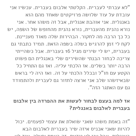
"לא עברתי לעברית. הקלטתי אלבום בעברית. עכשיו אני
עובדת על עוד שלושה פרויקטים שאחד מהם הוא
באנגלית. אני אוהבת אנגלית, אבל זה משהו אחר. אני
נורא נהנית מהעברית, נורא נהנית מהחופש של השפה, יש
כל כך הרבה מה לחקור. הבהירות שלה מאוד מעניינת.
לקח לי זמן להרגיש בשלה בשפה הזאת. תמיד כתבתי גם
בעברית, יש לי שירים מגיל 16 בעברית. אבל כשהייתי
צריכה לבחור הבנתי שהשירים שלי באנגלית הם פשוט
הרבה יותר בשלים. אז הלכתי עליה. ואז גם התחיל כל
הקטע עם חו"ל ובכלל הלכתי על זה. ואז היה לי בראש
שבאיזשהו שלב אני ארצה לחזור גם לעברית ולהתמודד
גם עם האתגר הזה".
אז למה בעצם לבחור לעשות את ההפרדה בין אלבום
בעברית לאלבום באנגלית?
"זה באמת משהו שאני שואלת את עצמי לפעמים. יכול
להיות שאני אכניס איזה שיר בעברית לאלבום הבא