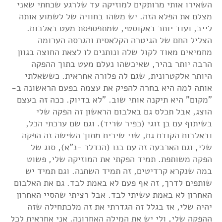
השאירו אותי מרותקים למוזיקה עד שלרגע שכחתי שאני
מצלם את הפלא הזה. יש משהו בחוויה של לשמוע אותה
לייב, ועוד יותר באקוסטי, שמתפספסת מעט באלבום.
הצליל החם של הגיטרה הקלאסית והגרסה הערומה
מחמיאים מאוד לקול שלה ונותנים לו לצאת החוצה בגוון
הרבה יותר בהיר, שאיכשהו נעלם מעט בתוך ההפקה
היותר אלקטרונית, שגם לה פלורה אחראית. כששאלתי
אותה למה היא בחרה להפיק את עצמה בפעם הראשונה ב-
"מקום" היא תיקנה אותי שוב. "לא בדיוק. ככה זה בעצם
הוצג, אבל תכלס גם באלבום הראשון זה הפקה שלי
בשיתוף עם בן זוגי (כפיר שריד). וגם שם ערכתי הכל,
ובאלבום הקודם גם, שני שירים מתוך השישה זה הפקה
שלי, וגם הארבעה זה עם בנו (הנדלר -נ"א), סוג של
הפקה משותפת. תמיד הפקתי את המוזיקה שלי, פשוט
במה שנקרא קרדיטים, זה תמיד השתנה. וגם תמיד יש
שותפים לדרך, זה אף פעם לא באמת לבד. גם את האלבום
האחרון לא באמת עשיתי לבד. אבל רציתי שהסיי האחרון
יהיה שלי, אז בגלל זה הגדרתי את זה מלכתחילה שזה
ההפקה שלי, ולי יש את המילה האחרונה. אני אחראית לכל