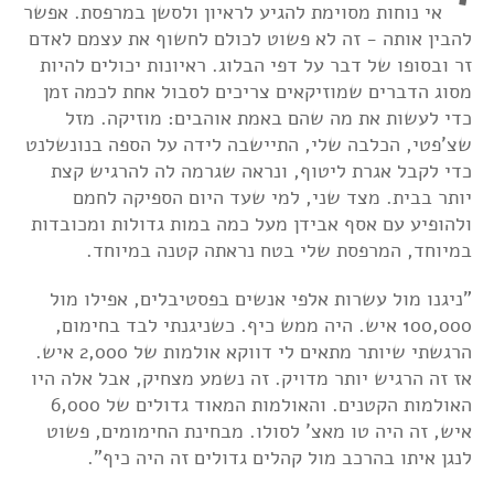
אי נוחות מסוימת להגיע לראיון ולסשן במרפסת. אפשר
להבין אותה - זה לא פשוט לכולם לחשוף את עצמם לאדם
זר ובסופו של דבר על דפי הבלוג. ראיונות יכולים להיות
מסוג הדברים שמוזיקאים צריכים לסבול אחת לכמה זמן
כדי לעשות את מה שהם באמת אוהבים: מוזיקה. מזל
שצ'פטי, הכלבה שלי, התיישבה לידה על הספה בנונשלנט
כדי לקבל אגרת ליטוף, ונראה שגרמה לה להרגיש קצת
יותר בבית. מצד שני, למי שעד היום הספיקה לחמם
ולהופיע עם אסף אבידן מעל כמה במות גדולות ומכובדות
במיוחד, המרפסת שלי בטח נראתה קטנה במיוחד.
"ניגנו מול עשרות אלפי אנשים בפסטיבלים, אפילו מול
100,000 איש. היה ממש כיף. כשניגנתי לבד בחימום,
הרגשתי שיותר מתאים לי דווקא אולמות של 2,000 איש.
אז זה הרגיש יותר מדויק. זה נשמע מצחיק, אבל אלה היו
האולמות הקטנים. והאולמות המאוד גדולים של 6,000
איש, זה היה טו מאצ' לסולו. מבחינת החימומים, פשוט
לנגן איתו בהרכב מול קהלים גדולים זה היה כיף".