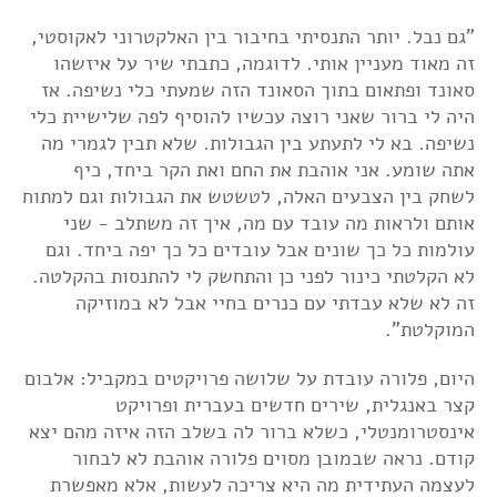
"גם נבל. יותר התנסיתי בחיבור בין האלקטרוני לאקוסטי,
זה מאוד מעניין אותי. לדוגמה, כתבתי שיר על איזשהו
סאונד ופתאום בתוך הסאונד הזה שמעתי כלי נשיפה. אז
היה לי ברור שאני רוצה עכשיו להוסיף לפה שלישיית כלי
נשיפה. בא לי לתעתע בין הגבולות. שלא תבין לגמרי מה
אתה שומע. אני אוהבת את החם ואת הקר ביחד, כיף
לשחק בין הצבעים האלה, לטשטש את הגבולות וגם למתוח
אותם ולראות מה עובד עם מה, איך זה משתלב - שני
עולמות כל כך שונים אבל עובדים כל כך יפה ביחד. וגם
לא הקלטתי כינור לפני כן והתחשק לי להתנסות בהקלטה.
זה לא שלא עבדתי עם כנרים בחיי אבל לא במוזיקה
המוקלטת".
היום, פלורה עובדת על שלושה פרויקטים במקביל: אלבום
קצר באנגלית, שירים חדשים בעברית ופרויקט
אינסטרומנטלי, כשלא ברור לה בשלב הזה איזה מהם יצא
קודם. נראה שבמובן מסוים פלורה אוהבת לא לבחור
לעצמה העתידית מה היא צריכה לעשות, אלא מאפשרת