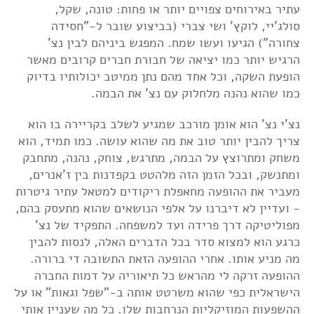
עתיר באירוחים צפויים יותר או פחות: טונה, שקל,
סולג'יי, לוקץ' ושי צברי (בביצוע שובר ל-"חסידה
צחורה") הגיעו ועשו שמח. המפגש ביניהם לבין נצ'
הרגיש יותר כמו יציאה של חבורת חברים קרובים מאשר
הופעת השקה, וכל אחד מהם נתן ממיטב יכולותיו בדיוק
כמו שהוא נהנה מלחלוק עם נצ' את הבמה.
נצ'י נצ' הוא אומן מורכב שמגיע לשלב בקריירה בו הוא
צריך להבין יותר טוב את מה שהוא עושה. כמו תמיד, הוא
משחק ומתרוצץ על הבמה, מתרגש, צוחק, נהנה, מתחבק
ומתנשק, ובכל הזמן הזה מלהטט בקפדנות בין ז'אנרים,
מעביר את ההופעה מחאפלת ריקודים למטאל עתיר גיטרות
- ועדיין לא דיברנו על אלפי הנושאים שהוא מתעסק בהם,
מפוליטיקה דרך פרידה ועד למשפחה. התפקיד של נצ'
כרגע הוא למצוא סדר בכל הדברים האלה, לנסות להבין
מה מניע אותו. אחרי ההופעה הזאת התשובה די ברורה.
ההופעה זרקה לי מהראש כל תיאוריה על דמות החברה
הישראלית כפי שהוא משרטט אותה ב-"שפל וגאות" או על
ההשפעות המוזיקליות הנרחבות שלו. כל מה שעניין אותי