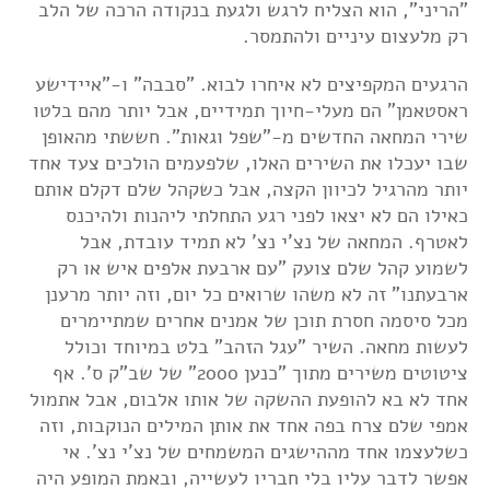
"הריני", הוא הצליח לרגש ולגעת בנקודה הרכה של הלב
רק מלעצום עיניים ולהתמסר.
הרגעים המקפיצים לא איחרו לבוא. "סבבה" ו-"איידישע
ראסטאמן" הם מעלי-חיוך תמידיים, אבל יותר מהם בלטו
שירי המחאה החדשים מ-"שפל וגאות". חששתי מהאופן
שבו יעכלו את השירים האלו, שלפעמים הולכים צעד אחד
יותר מהרגיל לכיוון הקצה, אבל כשקהל שלם דקלם אותם
כאילו הם לא יצאו לפני רגע התחלתי ליהנות ולהיכנס
לאטרף. המחאה של נצ'י נצ' לא תמיד עובדת, אבל
לשמוע קהל שלם צועק "עם ארבעת אלפים איש או רק
ארבעתנו" זה לא משהו שרואים כל יום, וזה יותר מרענן
מכל סיסמה חסרת תוכן של אמנים אחרים שמתיימרים
לעשות מחאה. השיר "עגל הזהב" בלט במיוחד וכולל
ציטוטים משירים מתוך "כנען 2000" של שב"ק ס'. אף
אחד לא בא להופעת ההשקה של אותו אלבום, אבל אתמול
אמפי שלם צרח בפה אחד את אותן המילים הנוקבות, וזה
כשלעצמו אחד מההישגים המשמחים של נצ'י נצ'. אי
אפשר לדבר עליו בלי חבריו לעשייה, ובאמת המופע היה