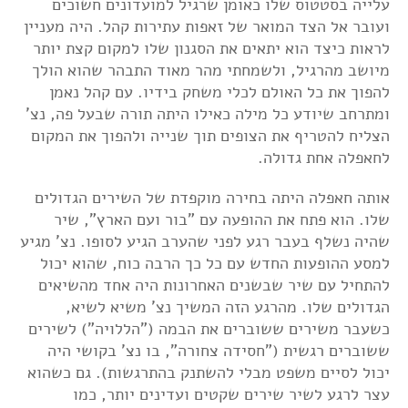
עלייה בסטטוס שלו כאומן שרגיל למועדונים חשוכים
ועובר אל הצד המואר של זאפות עתירות קהל. היה מעניין
לראות כיצד הוא יתאים את הסגנון שלו למקום קצת יותר
מיושב מהרגיל, ולשמחתי מהר מאוד התבהר שהוא הולך
להפוך את כל האולם לכלי משחק בידיו. עם קהל נאמן
ומתרחב שיודע כל מילה כאילו היתה תורה שבעל פה, נצ'
הצליח להטריף את הצופים תוך שנייה ולהפוך את המקום
לחאפלה אחת גדולה.
אותה חאפלה היתה בחירה מוקפדת של השירים הגדולים
שלו. הוא פתח את ההופעה עם "בור ועם הארץ", שיר
שהיה נשלף בעבר רגע לפני שהערב הגיע לסופו. נצ' מגיע
למסע ההופעות החדש עם כל כך הרבה כוח, שהוא יכול
להתחיל עם שיר שבשנים האחרונות היה אחד מהשיאים
הגדולים שלו. מהרגע הזה המשיך נצ' משיא לשיא,
כשעבר משירים ששוברים את הבמה ("הללויה") לשירים
ששוברים רגשית ("חסידה צחורה", בו נצ' בקושי היה
יכול לסיים משפט מבלי להשתנק בהתרגשות). גם כשהוא
עצר לרגע לשיר שירים שקטים ועדינים יותר, כמו