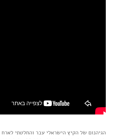
הגיהנום של הקיץ הישראלי עבר והחלטתי לארח 