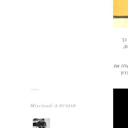
ך
ם
,
עלה את
דון
תוכניות ב-Mixcloud