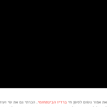
את אפור גשום לסשן חי
ברדיו הבינתחומי
. הכרתי גם את שי ועוד