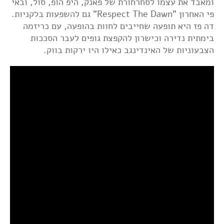
ומאבד את עצמו לסחרחורת של פאנק, היפ הופ, סול, ובאי
פי האחרון "Respect The Dawn" גם להשפעות בלקניות.
דה פז היא תופעה שחייבים לחוות בהופעה, עם כריזמה
בימתית נדירה וכישרון להקפצת גופים לעבר הסככות
הצבעוניות של האינדינגב כאילו היו ירקות בווק.