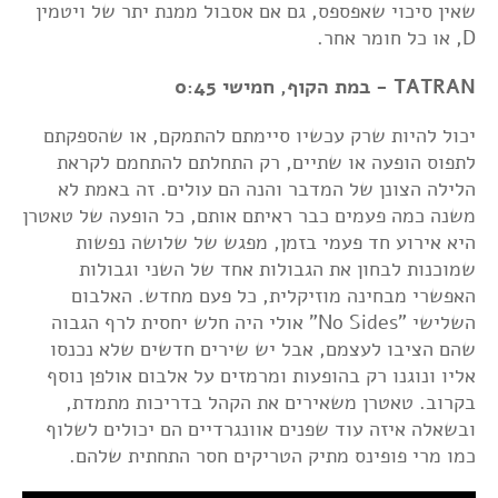
שאין סיכוי שאפספס, גם אם אסבול ממנת יתר של ויטמין
D, או כל חומר אחר.
TATRAN - במת הקוף, חמישי 0:45
יכול להיות שרק עכשיו סיימתם להתמקם, או שהספקתם
לתפוס הופעה או שתיים, רק התחלתם להתחמם לקראת
הלילה הצונן של המדבר והנה הם עולים. זה באמת לא
משנה כמה פעמים כבר ראיתם אותם, כל הופעה של טאטרן
היא אירוע חד פעמי בזמן, מפגש של שלושה נפשות
שמוכנות לבחון את הגבולות אחד של השני וגבולות
האפשרי מבחינה מוזיקלית, כל פעם מחדש. האלבום
השלישי "No Sides" אולי היה חלש יחסית לרף הגבוה
שהם הציבו לעצמם, אבל יש שירים חדשים שלא נכנסו
אליו ונוגנו רק בהופעות ומרמזים על אלבום אולפן נוסף
בקרוב. טאטרן משאירים את הקהל בדריכות מתמדת,
ובשאלה איזה עוד שפנים אוונגרדיים הם יכולים לשלוף
כמו מרי פופינס מתיק הטריקים חסר התחתית שלהם.