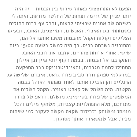
הפעם לא התרוצצתי כאחוז טירוף בין הבמות - זה היה
יותר עניין של זרימה ופחות של החלטה מודעת. היתה לי
רשימה של אמנים שרציתי לראות, והכל עף ברוח החולית
כשנחתתי בגן האינדי. האנשים, המייצגים, האוכל, ובעיקר
הצלילים וקולות הקהל מהבמות משכו אותנו אליהם,
והתוכניה נשכחה בכיס. כך היה למשל בשעה 15:00 ביום
שישי. אחרי ארוחת צהריים, עזבנו את דוכני האוכל
והתקרבנו אל הבמות. בבמת הקוף יוסי פיין ובן איילון
התחילו לחמם מגברים, והאינדיטרוניקס כבר התפקעה
במדקלמי ספוקן וורד סביב פדרו גראס. איבדנו שליטה על
הרגליים והן הובילו אותנו לאחד מפתחי האוהל בבמה
הקטנה. היה חשמל של קאלט באוויר. הקהל השלים את
המשפטים של פדרו בטיימיניג מושלם. הראפ של פדרו
מתוחכם, מלא התפתלויות קצביות, משחקי מילים והכל
מומחז ומשוחק בזריזות שקצת מקשה לעקוב למי שפחות
מכיר, אבל שמשאירה אותך מסוקרן.