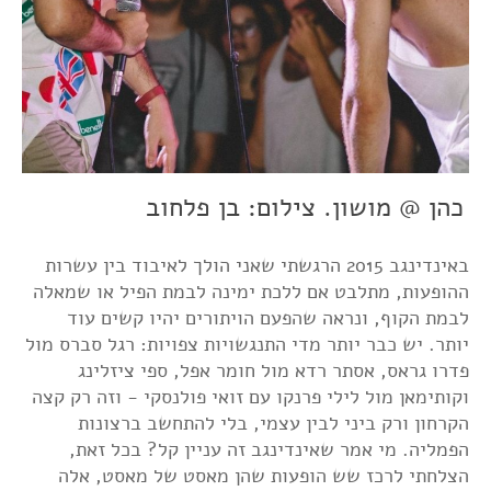
כהן @ מושון. צילום: בן פלחוב
באינדינגב 2015 הרגשתי שאני הולך לאיבוד בין עשרות
ההופעות, מתלבט אם ללכת ימינה לבמת הפיל או שמאלה
לבמת הקוף, ונראה שהפעם הויתורים יהיו קשים עוד
יותר. יש כבר יותר מדי התנגשויות צפויות: רגל סברס מול
פדרו גראס, אסתר רדא מול חומר אפל, ספי ציזלינג
וקותימאן מול לילי פרנקו עם זואי פולנסקי - וזה רק קצה
הקרחון ורק ביני לבין עצמי, בלי להתחשב ברצונות
הפמליה. מי אמר שאינדינגב זה עניין קל? בכל זאת,
הצלחתי לרכז שש הופעות שהן מאסט של מאסט, אלה