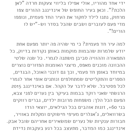
ידי אחד מהוריו, אולי אפילו בליווי צעקות חרדה "לאן
הלכת?". וכאן בעיר החופש של אינדינגב ההורים צפו
מרחוק, נתנו לילד לחקור את העיר החד פעמית, ונופפו
מדי פעם לעוברים ושבים שהכל בסדר וש-"יש לו
הורים!".
למה עיר חד פעמית? כי מי שהיה פה יותר מפעם אחת
יודע שלמרות שהבמות מוקמות באותן נקודות בדיוק, כל
התפאורה וההוויה סביבן משתנה לגמרי. כל שנה שלטי
ההכוונה מוכנים מאפס, מיצגי האומנות הפזורים נוצרים
במיוחד באופן חד פעמי, וכך גם דוכני האוכל, הבגדים,
הספרים והתקליטים שמתחלפים ונותנים אופי אחר לגמרי
לכל פסטיבל. שלא לדבר על הקהל. אם באינדינגב 2015
הרגשתי שאני רוקד בבמות בעיקר בין נערים לפני צבא,
הפעם הכל הלך: משפחות מרובות ילדים, גברים רווקים
בני 60+, זוגות אוהבים בכל הגילאים, יוצאי הודו
בשרוואלים, ג'אגלרים מעיפי חישוקים ומקלות באוויר,
חבורות ענקיות של נערים שמשאירים אחריהם שובל אבק.
אינדינגב כמו המדבר, מתעצב בכל רגע בעקבות נדידת