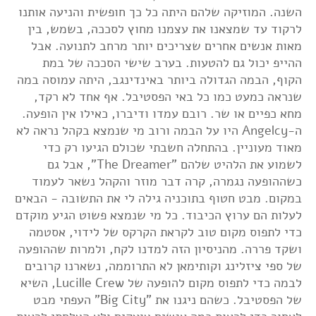
השנה. המוזיקה שלהם היתה כל כך חופשית והניעה אותנו
לרקוד עד שמצאנו את עצמנו מחוץ לסככה, בשמש, בין
מאות אנשים אחרים שצריכים יותר מרחב לתנועה. אבל
ההייפ יכול גם להטעות. בערב שישי הסככה של במת
הקוף, הבמה הגדולה ביותר באינדינגב, היתה עמוסה במה
שנראה כמעט כמו כל באי הפסטיבל. אף אחד לא רקד,
מחא כפיים או שר. רובם עמדו ודיברו, כאילו אין הופעה.
ה-Angelcy היו על הבמה ורוב מי שנמצא בקהל נראה לא
מאוד מעוניין. בהתחלה חשבתי שכולם הגיעו רק כדי
לשמוע את הלהיט שלהם "The Dreamer", אבל גם
כשההופעה נגמרה, קרה דבר מוזר והקהל נשאר לעמוד
במקום. מבט חטוף בתוכניה גילה לי את התשובה - הבאים
לעלות הם ערוץ הכיבוד. כל מי שנמצא פשוט הגיע מוקדם
כדי לתפוס מקום טוב לקראת הקרקס של לידוי, אסטמה
ושקד פררה. מהניסיון הזה למדנו לקח, ולמרות שההופעה
של ספי ציזלינג וקותימאן לא התרוממה, נשארנו קרובים
לבמה כדי לתפוס מקום להופעה של Lucille Crew, השיא
של הפסטיבל. כשהם ניגנו את "Big City" העפתי מבט