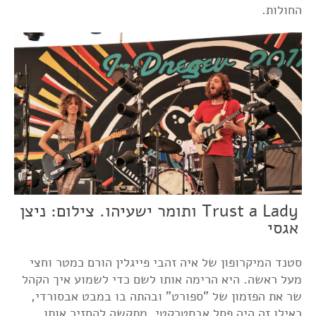
החולות.
Trust a Lady ותומר ישעיהו. צילום: ניצן
אגסי
סטנד המיקרופון של איה זהבי פייגלין הורם כמטר וחצי
מעל ראשה. היא הרימה אותו לשם כדי לשמוע איך הקהל
שר את הפזמון של "ספורט" ובהתה בו במבט אבסורדי,
כאילו זה היה פסל אבסטרקטי, מתקשה להחזיר אותו