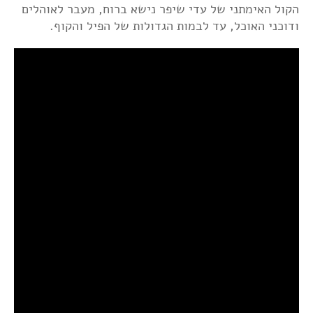
הקול האימתני של עדי שיפר נישא ברוח, מעבר לאוהלים
ודוכני האוכל, עד לבמות הגדולות של הפיל והקוף.