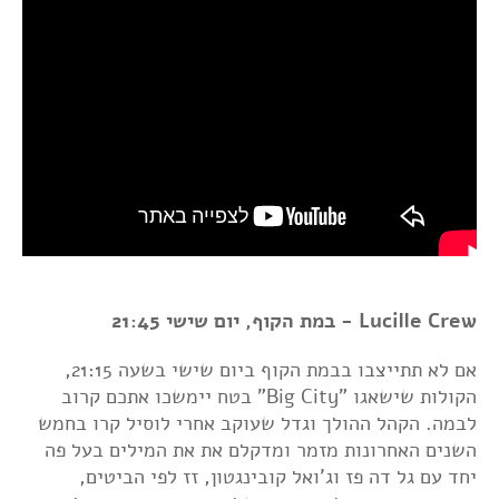
Lucille Crew - במת הקוף, יום שישי 21:45
אם לא תתייצבו בבמת הקוף ביום שישי בשעה 21:15,
הקולות שישאגו "Big City" בטח יימשכו אתכם קרוב
לבמה. הקהל ההולך וגדל שעוקב אחרי לוסיל קרו בחמש
השנים האחרונות מזמר ומדקלם את את המילים בעל פה
יחד עם גל דה פז וג'ואל קובינגטון, זז לפי הביטים,