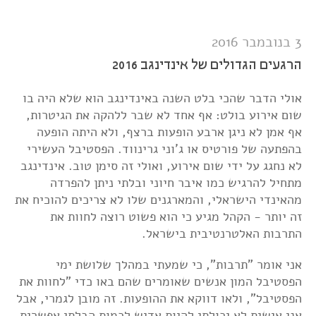
באינדינגב 2017
3 בנובמבר 2016
הרגעים הגדולים של אינדינגב 2016
אולי הדבר שהכי בלט השנה באינדינגב הוא שלא היה בו
שום אירוע בולט: אף אחד לא שבר ללהקה את הגיטרות,
אף אמן לא ניגן ארבע הופעות ברצף, ולא היתה הופעה
בהפתעה של פורטיס או ג'וני גרינווד. הפסטיבל העשירי
לא נחגג על ידי שום אירוע, ואולי זה סימן טוב. אינדינגב
מתחיל להרגיש כמו איבר חיוני ובלתי ניתן להפרדה
מהאינדי הישראלי, והמארגנים שלו לא צריכים להוכיח את
זה יותר - הקהל מגיע כי הוא פשוט רוצה לחוות את
התרבות האלטרנטיבית בישראל.
אני אומר "תרבות", כי שמעתי במהלך שלושת ימי
הפסטיבל המון אנשים שאומרים שהם באו כדי "לחוות את
הפסטיבל", ולאו דווקא את ההופעות. זה מובן לגמרי, אבל
אני אישית לא יכולתי להיות אדיש לכמות הבלתי אפשרית