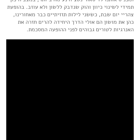
תמידי לשינוי כיוון והוק שנדבק ללשון ולא עוזב. בהופעת
צהריי יום שבת, כששני לילות תזזיתיים כבר מאחורינו,
כהן את מושון הם אולי הדרך היחידה להרים חזרה את
האנרגיות לטורים גבוהים לפני ההופעה המסכמת.