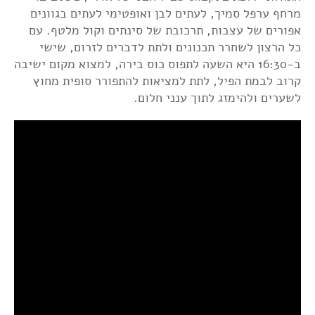
מרחף ערפל סמיך, לעתים לבן ואופטימי לעתים בגוונים
אפורים של עצבות, תרכובת של סינתים וקול מלטף. עם
כל הרצון לשחרר תכנונים ולתת לדברים לזרום, שישי
ב-16:30 היא השעה לתפוס כוס בירה, למצוא מקום ישיבה
קרוב לבמת הפיל, לתת למציאות להתפורר סופית מחוץ
לשערים ולהימזג לתוך ענני חלום.