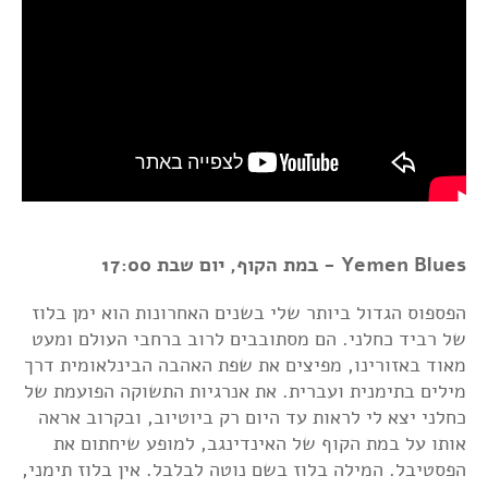
Yemen Blues - במת הקוף, יום שבת 17:00
הפספוס הגדול ביותר שלי בשנים האחרונות הוא ימן בלוז
של רביד כחלני. הם מסתובבים לרוב ברחבי העולם ומעט
מאוד באזורינו, מפיצים את שפת האהבה הבינלאומית דרך
מילים בתימנית ועברית. את אנרגיות התשוקה הפועמת של
כחלני יצא לי לראות עד היום רק ביוטיוב, ובקרוב אראה
אותו על במת הקוף של האינדינגב, למופע שיחתום את
הפסטיבל. המילה בלוז בשם נוטה לבלבל. אין בלוז תימני,