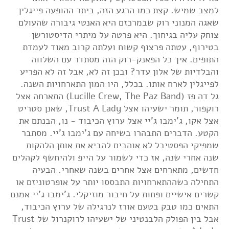
למצב שמיש. קצת כמו הרגע הזה, ביתר ההופעה פייגלין
שאגה המנוני רוק שבמרכזם היא האנטי גיבורה שהעולם
צוחק עליה בגיחוך. היא פרטה על מיתרי הדיסטורשן
בטירוף, עטתה פרצוף קשוח ועלתה קרוב מאוד לעמדת
התופים. איך כל הפאנק-רוק הזה מסתדר עם השלווה
והבלדיות של אלון עדר? ובכן זה לא, אבל זה לא הפריע
לפייגלין לארח אותו. בכלל, היו המון התארחויות השנה.
גל דה פז (Lucille Crew, The Paz Band) התארחה אצל
רוקפור, תומר ישעיהו אצל Trust A Lady, שאנן סטריט
אצל אקו, ג'ימבו ג'יי אצל ערוץ הכיבוד - נו, הבנתם את
הקטע. הדברים התבהרו בשיחה עם ג'ימבו ג'יי. מסתבר
שמפיקי הפסטיבל לא אוהבים להביא את אותן הלהקות
שנה אחרי שנה, אז כדי לשמור על הייפ ולהיחשף לקהלים
חדשים, מתארחים אצל אחרים בשנה שאחרי. הבעיה
התחילה כשההתארחויות התבססו יותר על אופרטוניזם או
קשרים אישיים ופחות על חיבור מוזיקלי. ג'ימבו ג'יי אמנם
התאים כמו טבק בטעם אורז לנרגילה של ערוץ הכיבוד,
אבל בין הפולק הלבנטיני של ישעיהו לרוקנרול של Trust