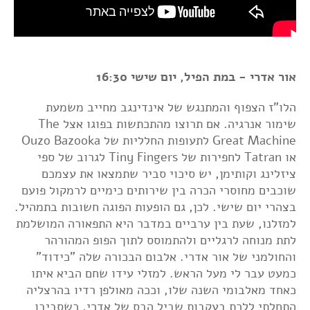
אור אדרי - במת הפיל, יום שישי 16:30
הלו"ז הצפוף והמתנגש של אינדינגב מחייב משמעת
שימור אנרגיה. אם תרוצו מהתכתשות בפוגו אצל The
Great Machine לתעופות החלליות של Ouzo Bazooka
או Tatran לחפירות של Tiny Fingers לגרוב של ספי
ציזלינג וקותימן, יש סיכוי סביר שתמצאו את עצמכם
שוכבים מחוסרי הכרה בין שירותים כימיים לרמקול פועם
בצהרי יום שישי. לכן, גם הופעות הפוגה חשובות בתמהיל.
למזלנו, שעת בין ערביים במדבר היא התפאורה המושלמת
לתת מנוחה לרגליים ולהתמוסס לתוך הפופ המהורהר
והחולמני של אור אדרי. אלבום הבכורה שלה "כידוד"
כמעט עבר לי מעל הראש. למזלי עידו שחם הביא איתו
כאחד מאלבומי השנה שלו, וככה מאולפן רדיו בהרצליה
התחלתי ללכת בעקבות שביל הבס של אדרי, כשסביבו