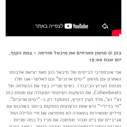
כהן @ מושון מארחים את מיכאל סוויסה - במת הקוף,
יום שבת 15:00
אני אובססיבי לביטים של מיכאל כהן מאז יציאת אלבומו
האחרון עם מושון "ימים ארוכים" וגם לאלטר-אגו שלו
מנטוס (ערוץ הכיבוד). נשים שנייה בצד את ההצלחה של
Cohenbeats, את ההפקות ושיתופי הפעולה עם שמות כמו
נצ'י נצ', פלד וקרן דוניץ, ונתמקד רק ב-"ימים ארוכים".
"חי בדיליי" היא אחת הרצועות החזקות ביותר באלבום עם
מילים שמאירות בתאורה לא מחמיאה את חיי הלילה התל
אביביים עם ביט שבור שמשנה את פניו כל כמה שניות
ומכניס אותנו לדיסאורינטציה נעימה ביותר, במצב היכון