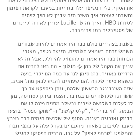
לאחור כדי לראות כמה אנשים צועקים ולא הצלחתי לראות
את הסוף. כלי הנשיפה עלו בזריזות במעבר לקראת הפזמון
וחשבתי לעצמי איך השיר הזה עדיין לא הפך לפתיח
לסדרת HBO, ואיך זה ש-Lucille עדיין לא ההדליינרים
של פסטיבלים כמו פרימברה.
בשבת בצהריים כולם כבר היו אמורים להיות שבורים.
השמש זרחה באמצע השמיים, הזיעה נטפה, מאגרי
הכוחות כבר היו אמורים להתחיל להידלל, אבל זה לא
עניין את הקהל של כהן @ מושון - הם באו להרים את
הידיים באוויר. כהן סימן לנו עד כמה הם ילדי בועה
כשהוא סיפר שלקח להם שעתיים להגיע לכאן מתל אביב,
שזה האינדינגב הראשון שלהם, ונתן ריספקט על כך
ששרדנו שלושה ימים במדבר. הצמד פירגן לסוויסה, נתן
לו לעלות לשלושה שירים ובשלב מסוים פינה לו את
הבמה. "חי בדיליי", "קלסיקלטת" ו-"שחקן ספסל" בוצעו
בדיוק ואנרגיה רעננה. הסוף של שלושת הימים כבר בצבץ
מעבר לסיבוב כשאחד מהגברים בקהל עלה על כתפי חברו
והמשפט "טרמפ לצפון" על גבו. הברים הפסיקו להגיש