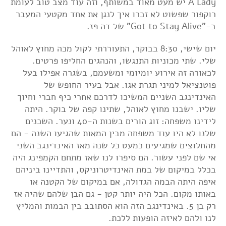
A Lady יש מעט מאוד במשותף, וזה עוד מצב טוב לעומת
רוקפור שפשוט לא זכרו איך לנגן את אחד מקטעי המעבר
ב-"Got to Stay Alive" של דה פז.
יום שישי, 8:30 בבוקר, התעוררתי לקול מכה מחוץ לאוהל
שלי. שתי מכוניות התנגשו, והנהגים החליפו פרטים.
לכאורה זה אירוע יומיומי ומשעמם, בשגרה אפילו בעל
פוטנציאל למיני תגרת אגו. אבל בעיר החופש של
האינדינגב השניים המשיכו לדרכם אחרי כיף חברי וחיוך
שליו. ישבנו מחוץ לאוהל, שתינו קפה של בוקר. היתה
לידינו משפחה: זוג הורים בשנות ה-40 ונער. השכנים
שלנו לא היו עוד משפחה מבין המאות שהגיעו השנה - הם
מהחלוצים שמגיעים כמעט כל שנה מאז האינדינגב השני
אי שם לפני עשור. הם סיפרו לנו שאז מתחם הקמפינג היה
בכלל במיקום של במת האינדיטרוניקס, והתדיינו ביניהם
איפה היתה הבמה הגדולה, אם במיקום של הקטנה או
באותו מקום. הכל היה יותר קטן - גם הבן שלהם שהיה אז
רק בן 5. באינדינגב הזה הוא הסתובב בין הבמות והמליץ
לנו ולהם לאיזה הופעות ללכת.