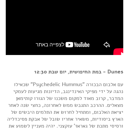
Dunes - במת החיפושית, יום שבת 12:30
עם אלבום הבכורה "Psychedelic Hummus" שכאילו
נהגה על ידי מפיקי האינדינגב, הדיונות מגיעות לעמקי
המדבר, קרוב מאוד למקום משכנו של הגורו קותימאן
מצאלים. ההרכב התגבש ממש לאחרונה, כחצי שנה לאחר
יציאת האלבום, ומתחיל לחרוש את התלמים היבשים של
הארץ ביסודיות, משאיר אחריו שובל של אבקת פסיכדליה
ורסיסי מתכת של גאראז' עוקצני. יהיה מעניין לשמוע את