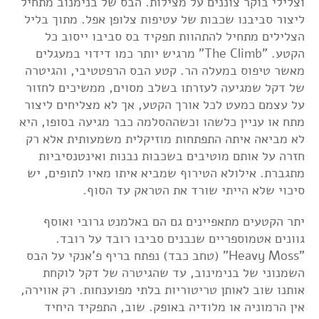
וצלילי בוקר צוננים על מצילות. הבס של בנימנוב מתחיל
ליצור סביבנו שכבות של עטיפות צלופן אפל. מתוך בליל
הצלילים מתחיל להתהוות תפקיד בס סביבו ייסוב כל
הקטע. "The Climb" מרגיש יותר כמו דידוי במעגלים
מאשר טיפוס במעלה הר. קטע הבס הרפטטיבי, והגיטרה
של דקל שמגיעה לעזרתו בשלב מסוים, ממשיכים לחזור
על עצמם כמעט לכל אורך הקטע, אך לא מצליחים ליצור
מתח או עניין כלשהו וכשההסלמה כבר מגיעה בסופו, היא
לא מביאה איתה התפתחות מוזיקלית משמעותית אלא רק
חזרה על אותם מוטיבים בשכבות נבנות ואינטנסיביות
מתגברת. אילולא הטירוף שמביא איתו מאיו לתופים, יש
סיכוי שלא הייתי שורד את הטראק עד הסוף.
יתר הקטעים מתאפיינים גם הם באלמנט גרובי ואוסף
גוונים אטמוספריים שנבנים סביבו רובד על רובד.
"Heavy Moss" (טחב כבד) נפתח בריף פ'אנקי על הבס
השמנוני של בנימינוב, עד שהגיטרה של דקל לוקחת
אותנו שוב לאותן טריטוריות בלתי מפוענחות. רק אווירה,
אין הרמוניה או מלודיה באופק. שוב, התפקיד היחיד