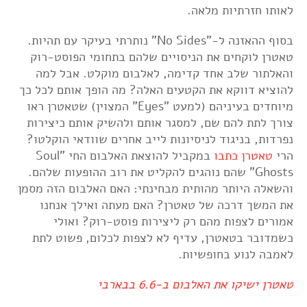
לאותו חזרתיות מלאה.
בסוף ההאזנה ל-"No Sides" נותרתי בעיקר עם תהיות.
טאטרן לוקחים את הניסויים שלהם בתחומי הפוסט-רוק
והאלתור שלב אחד קדימה, לאלבום מוקלט. אבל למה
להוציא דווקא את הקטעים האלה? מה הופך אותם לכל כך
מיוחדים בעיניהם (למעט "Eyes" המצוין) שטאטרן ראו
צורך לתת להם שם, למסגר אותם ולהשיק אותם כיצירות
נפרדות, בניגוד לניסיונות לייב אחרים שוודאי הוקלטו?
הרי
טאטרן כתבו
במקביל להוצאת האלבום החי "Soul
Ghosts" שהם נוהגים להקליט את רוב ההופעות שלהם.
והשאלה היותר מהותית מבחינתי: האם האלבום הזה מסמן
את המשך דרכה של טאטרן? האם מעתה ואילך אנחנו
אמורים לצפות מהם רק ליצירות פוסט-רוק? ואולי
כשמדובר בטאטרן, עדיף לא לצפות לכלום, פשוט לתת
לאמבה לנוע בחופשיות.
טאטרן ישיקו את האלבום ב-6.6 בבארבי