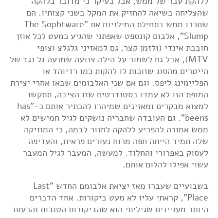
ללהקת עבר של ממש, אבל בעיקר כי מדובר בלהקה
שהצליחה בשיאה להחזיק את המקל בשני קצותיו. הם
שחררו ממש בתחילת המילניום את "The Sophtware
Slump", אלבום קונספט שאפתני שהגיע כמעט לכל אוזן
חובבת אינדי (ולזמן קצר, גם למאזיני גלגלצ וצופי
MTV), אבל גם לשמור על הילה צנועה שמנעה גל נגד של
הייטרים מהסוג שזוכות לו להקות כמו רדיוהד או
הפליימינג ליפס. וגם אם שני האלבומים שבאו אחרי יצירת
המופת הזו לא עמדו בסטנדרטים שזו הציבה, תתקשו
למצוא מבקרים ומאזינים שמיהרו להכתיר אותם כ-"has
beens". גם העובדה שחבריה נושקים לגיל חמישים לא
ממש אמורה להפריע ללהקה לחזור לבמה, כי המוזיקה
שלה תמיד הייתה חפה מרוח נעורים פראית, והעדיפה
לעסוק באפרורי והחלוד. למעשה, המעבר לגיל המעבר
עשוי אפילו להלום אותם.
בשבועיים שעברו מאז יציאת אלבומם החדש "Last
Place", קראתי עליו לא מעט ביקורות. אחד הדברים
היותר מעניינים שגיליתי הוא שהביקורות הטובות והרעות