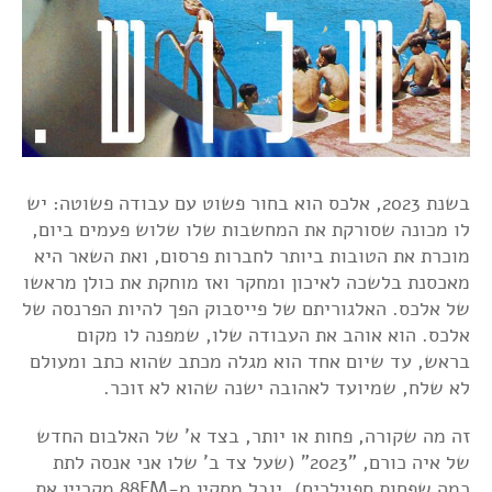
בשנת 2023, אלכס הוא בחור פשוט עם עבודה פשוטה: יש
לו מכונה שסורקת את המחשבות שלו שלוש פעמים ביום,
מוכרת את הטובות ביותר לחברות פרסום, ואת השאר היא
מאכסנת בלשכה לאיכון ומחקר ואז מוחקת את כולן מראשו
של אלכס. האלגוריתם של פייסבוק הפך להיות הפרנסה של
אלכס. הוא אוהב את העבודה שלו, שמפנה לו מקום
בראש, עד שיום אחד הוא מגלה מכתב שהוא כתב ומעולם
לא שלח, שמיועד לאהובה ישנה שהוא לא זוכר.
זה מה שקורה, פחות או יותר, בצד א' של האלבום החדש
של איה כורם, "2023" (שעל צד ב' שלו אני אנסה לתת
כמה שפחות ספוילרים). יובל מסקין מ-88FM מקריין את