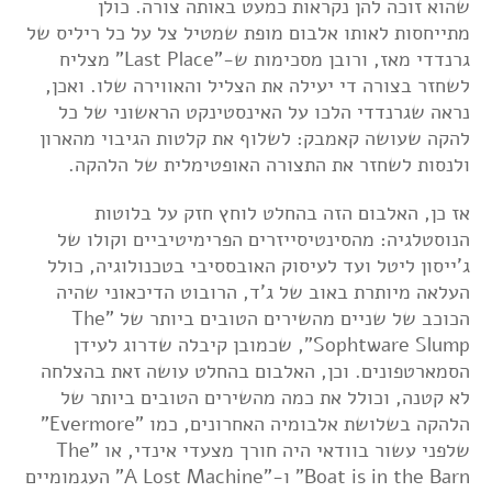
שהוא זוכה להן נקראות כמעט באותה צורה. כולן
מתייחסות לאותו אלבום מופת שמטיל צל על כל ריליס של
גרנדדי מאז, ורובן מסכימות ש-"Last Place" מצליח
לשחזר בצורה די יעילה את הצליל והאווירה שלו. ואכן,
נראה שגרנדדי הלכו על האינסטינקט הראשוני של כל
להקה שעושה קאמבק: לשלוף את קלטות הגיבוי מהארון
ולנסות לשחזר את התצורה האופטימלית של הלהקה.
אז כן, האלבום הזה בהחלט לוחץ חזק על בלוטות
הנוסטלגיה: מהסינטיסייזרים הפרימיטיביים וקולו של
ג'ייסון ליטל ועד לעיסוק האובססיבי בטכנולוגיה, כולל
העלאה מיותרת באוב של ג'ד, הרובוט הדיכאוני שהיה
הכוכב של שניים מהשירים הטובים ביותר של "The
Sophtware Slump", שכמובן קיבלה שדרוג לעידן
הסמארטפונים. וכן, האלבום בהחלט עושה זאת בהצלחה
לא קטנה, וכולל את כמה מהשירים הטובים ביותר של
הלהקה בשלושת אלבומיה האחרונים, כמו "Evermore"
שלפני עשור בוודאי היה חורך מצעדי אינדי, או "The
Boat is in the Barn" ו-"A Lost Machine" העגמומיים