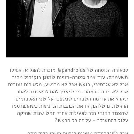
לכאורה הנוסחה של Japandroids מוכרת להפליא, אפילו
משעממת: עוד צמד גיטרה-תופים שמנגן רוקנרול מהיר
אבל לא אגרסיבי, רועש אבל לא מרושע, מלא רוח נעורים
אבל לא מרדני באמת. מי שיאזין להם לראשונה לאחר
שקרא את ערימת השבחים שנשפכו על שני האלבומים
הראשונים שלהם, או את הכתבות הנרגשות כשהתפרסמו
שהצמד הקנדי חזר לפעילות אחרי חמש שנות שתיקה
עלול להתאכזב - על זה כל הרעש?
אבל ג'פנדרוידס מיצגים כנראה משהו גדול יותר