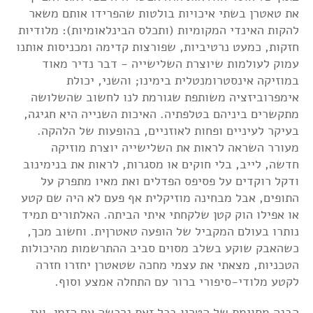
את טאטרן בשתי איכויות בולטות שהפרידו אותם משאר
להקות האינדי המקומיות (ותכלס הבינלאומיות): מלודיות
חזקות, כמעט נרטיביות, שפורצות קדימה ומכניסות אותנו
עמוק לעולמות שיוצרת השלישייה - דבר נדיר מאוד
במוזיקה אינסטרומנטלית בימינו; והשני, יכולת
אימפרוביזציה משותפת שגורמת לנו לחשוב שהשלושה
מתקשרים ביניהם בטלפתיה. האיכות השנייה היא חגיגה,
בעיקר לעיניים ופחות לאוזניים, בהופעות של הלהקה.
מעורר השראה לראות את השלישייה יוצרת מוזיקה
חדשה, לייב, בלי חוקים או מסגרות, לראות את בנימינוב
ודקל רוקדים על פסיפס הפדלים ואת מאיו מתפרק על
התופים, אבל מבחינה מוזיקלית אף פעם לא היה שם קטע
או אפילו הוק קטן שלקחתי איתי הביתה. האלתורים תמיד
נותרו בעולם המקביל של הופעה טאטרןית. וחשוב מכך,
כשהאבק שוקע בשלב מסוים סביב ההתרשמות מהיכולות
הטכניות, מצאתי את עצמי מחכה שטאטרן יחזרו חזרה
לקטע מלודי-סיפורי ברור עם התחלה אמצע וסוף.
הבנה מסוימת של הטריו בכל זאת נרכשה עם הזמן, ואז