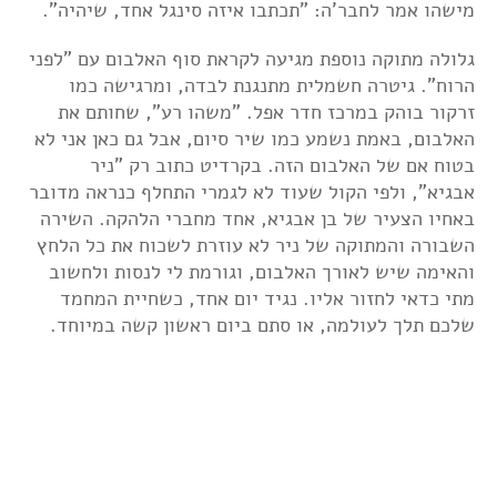
מישהו אמר לחבר'ה: "תכתבו איזה סינגל אחד, שיהיה".
גלולה מתוקה נוספת מגיעה לקראת סוף האלבום עם "לפני
הרוח". גיטרה חשמלית מתנגנת לבדה, ומרגישה כמו
זרקור בוהק במרכז חדר אפל. "משהו רע", שחותם את
האלבום, באמת נשמע כמו שיר סיום, אבל גם כאן אני לא
בטוח אם של האלבום הזה. בקרדיט כתוב רק "ניר
אבגיא", ולפי הקול שעוד לא לגמרי התחלף כנראה מדובר
באחיו הצעיר של בן אבגיא, אחד מחברי הלהקה. השירה
השבורה והמתוקה של ניר לא עוזרת לשכוח את כל הלחץ
והאימה שיש לאורך האלבום, וגורמת לי לנסות ולחשוב
מתי כדאי לחזור אליו. נגיד יום אחד, כשחיית המחמד
שלכם תלך לעולמה, או סתם ביום ראשון קשה במיוחד.