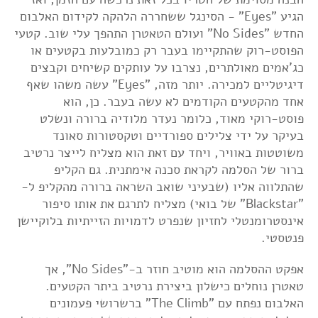
הגיע "Eyes" - הסינגל ששחררה הלהקה לקידום האלבום
החדש "No Sides" ועולם הטאטרן התהפך עלי שוב. קטעי
הפוסט-רוק שהתקיימו בעבר רק כמובלעות בקטעים או
כג'אמים מאולתרים, נצרבו על עותקים קשיחים וקבצים
דיגיטליים למכירה. יותר מזה, "Eyes" עשה משהו שאף
אחד מהקטעים הקודמים לא עשה בעבר. כן, הוא
פוסט-רוקי מאוד, כלומר נעדר מלודיה ברורה ונשלט
בעיקר על ידי צלילים ספורדיים וטקסטורות סאונד
משוטטות באוויר, ויחד עם זאת הוא מצליח לייצר נרטיב
ברור של הסלמה לקראת סכנה אימתנית. גם הקליפ
שהתלווה אליו (שבעיני שואב השראה ברורה מהקליפ ל-
"Blackstar" של בואי) מצליח לתרגם את אותו סיפור
אינסטרומנטלי לחזיון שנפרט לדמויות הזייתיות בלוקיישן
פנטסטי.
אפקט ההסלמה הוא מוטיב חוזר ב-"No Sides", אך
טאטרן נוחלים כישלון ביצירת נרטיב ביתר הקטעים.
האלבום נפתח עם "The Climb" ברשרושי פעמונים