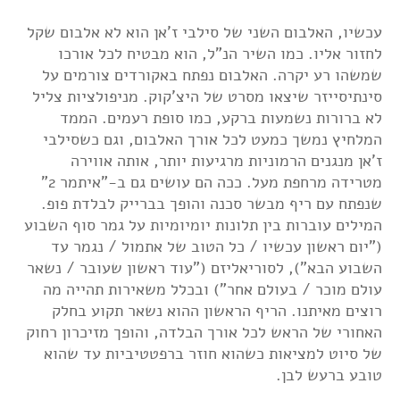
עכשיו, האלבום השני של סילבי ז'אן הוא לא אלבום שקל
לחזור אליו. כמו השיר הנ"ל, הוא מבטיח לכל אורכו
שמשהו רע יקרה. האלבום נפתח באקורדים צורמים על
סינתיסייזר שיצאו מסרט של היצ'קוק. מניפולציות צליל
לא ברורות נשמעות ברקע, כמו סופת רעמים. הממד
המלחיץ נמשך כמעט לכל אורך האלבום, וגם כשסילבי
ז'אן מנגנים הרמוניות מרגיעות יותר, אותה אווירה
מטרידה מרחפת מעל. ככה הם עושים גם ב-"איתמר 2"
שנפתח עם ריף מבשר סכנה והופך בברייק לבלדת פופ.
המילים עוברות בין תלונות יומיומיות על גמר סוף השבוע
("יום ראשון עכשיו / כל הטוב של אתמול / נגמר עד
השבוע הבא"), לסוריאליזם ("עוד ראשון שעובר / נשאר
עולם מוכר / בעולם אחר") ובכלל משאירות תהייה מה
רוצים מאיתנו. הריף הראשון ההוא נשאר תקוע בחלק
האחורי של הראש לכל אורך הבלדה, והופך מזיכרון רחוק
של סיוט למציאות כשהוא חוזר ברפטטיביות עד שהוא
טובע ברעש לבן.