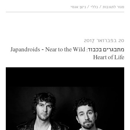
על
סגור לתגובות
/
כללי
/
ניצן אגסי
סיוטים
וסימני
שאלה:
סילבי
ז'אן
- שתיים
20 בפברואר 2017
מתבגרים בכבוד: Japandroids - Near to the Wild
Heart of Life