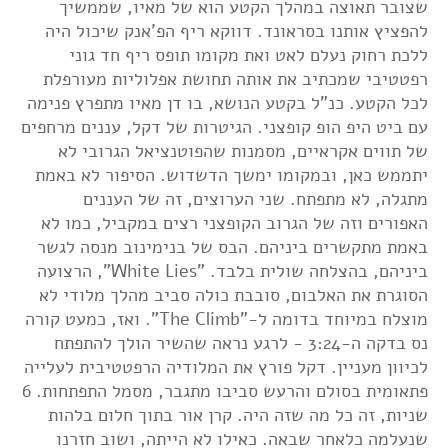
שצובר תאוצה במהלך הקטע הוא של מאיו, שממשיך
להפציץ אותנו בסראונד. דווקא ריף הפ'אנק שיכול היה
ללכת רחוק נעלם לאט ואת מקומו תופס ריף חד גוני
רפטטיבי שמכתיב את אותה תחושת אפלוליות מעורפלת
לכל הקטע. כנ"ל בקטע הנושא, בו דן מאיו מתפרץ פנימה
עם ביט היפ הופ קופצני. הגיטרות של דקל, עננים מרחפים
של תווים אקראיים, מסמנות שהפוטנציאל הגרובי לא
יתממש כאן, ובמקומו ימשך הדשדוש. הסיפור לא באמת
מתגלה, לא מתפתח. שני הערוצים, זה של העננים
האפורים וזה של הגרוב הקופצני רצים במקביל, כמו לא
באמת מתקשרים ביניהם. הבס של בנימינוב מנסה לגשר
ביניהם, בהצלחה שולית בלבד. "White Lies", הרצועה
הסוגרת את האלבום, סובבת כולה סביב מהלך מלודי לא
מוצלח במיוחד בדומה ל-"The Climb". ואז, כמעט קורה
נס בדקה ה-3:24 - לרגע נראה שהשיר הולך להתפתח
לכיוון מעניין. דקל פורץ את המלודיה הרפטטיבית לעלייה
פתאומית בסולם והרעש סביבו מתגבר, מסמל התפתחות. 6
שניות, זה כל מה שזה היה. קרן אור בתוך חלום בלהות
שנעלמה כלאחר שבאה. כאילו לא הייתה, ושוב חזרנו