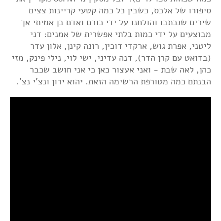
סיפורו של אלכס, כשבין כל כמה קטעי קריינות צצים
שירים שנכתבו והולחנו על ידי כורם ואדם בן אמיתי אך
מבוצעים על ידי כמות בלתי אפשרית של אמנים: דני
ליטני, אפרת גוש, ארקדי דוכין, רונה קינן, אלון עדר
(בדואט עם קרן הדר), דנה עדיני, ישי לוי, נילי פינק, מזי
כהן, לאה שבת - ואני אעצור כאן כי אני חושב שכבר
הבנתם כמה מטורפת הרשימה הזאת. יהוא ירון ונצ'י נצ'.