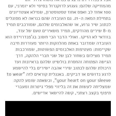
מהמוזיקה שלהם: געגוע לרוקנרול בסיסי ולא יומרני, עם
100 אחוז לב ואפס אחוז טסטוסטרון, שמילא אצטדיונים
בתחילת המאה ה-21. גם העובדה שהם כנראה לא מסוגלים
לכתוב שיר גרוע, או שהאלבומים שלהם, שמורכבים תמיד
מ-8 שירים מהודקים, תמיד משאירים טעם של עוד,
בוודאי לא הזיקו. ואולי הדבר הכי חשוב בג'פנדרוידס הוא
העובדה שמדובר באחת מהלהקות היותר מעוררות חיבה
שקיימות: מעטיפות האלבומים הפשוטות, שמורכבות
תמיד מצילום בשחור לבן של שני חברי הלהקה, דרך
הגישה הפתוחה והחסרת בולשיט שלהם בראיונות ועד
היכולת שלהם לכתוב שירי אהבה ישירים בלי להישמע
לרגע נדושים או דביקים. באנגלית קוראים לזה "to wear
your heart on your sleeve", וכשאתה שומע להקה
שמצליחה לעשות את זה בליווי מפלי גיטרות ומעברי
תיפוף בקצב רצחני, קשה להישאר אדישים.