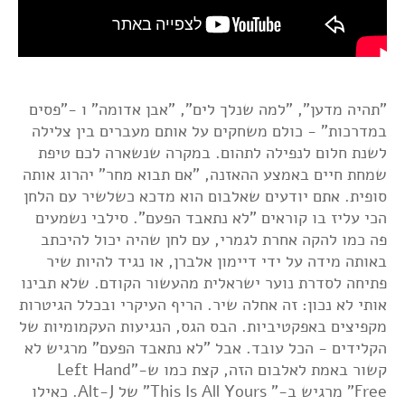
"תהיה מדען", "למה שנלך לים", "אבן אדומה" ו -"פסים
במדרכות" - כולם משחקים על אותם מעברים בין צלילה
לשנת חלום לנפילה לתהום. במקרה שנשארה לכם טיפת
שמחת חיים באמצע ההאזנה, "אם תבוא מחר" יהרוג אותה
סופית. אתם יודעים שאלבום הוא מדכא כשלשיר עם הלחן
הכי עליז בו קוראים "לא נתאבד הפעם". סילבי נשמעים
פה כמו להקה אחרת לגמרי, עם לחן שהיה יכול להיכתב
באותה מידה על ידי דיימון אלברן, או נגיד להיות שיר
פתיחה לסדרת נוער ישראלית מהעשור הקודם. שלא תבינו
אותי לא נכון: זה אחלה שיר. הריף העיקרי ובכלל הגיטרות
מקפיצים באפקטיביות. הבס הגס, הנגיעות העקמומיות של
הקלידים - הכל עובד. אבל "לא נתאבד הפעם" מרגיש לא
קשור באמת לאלבום הזה, קצת כמו ש-"Left Hand
Free" מרגיש ב-" This Is All Yours" של Alt-J. כאילו