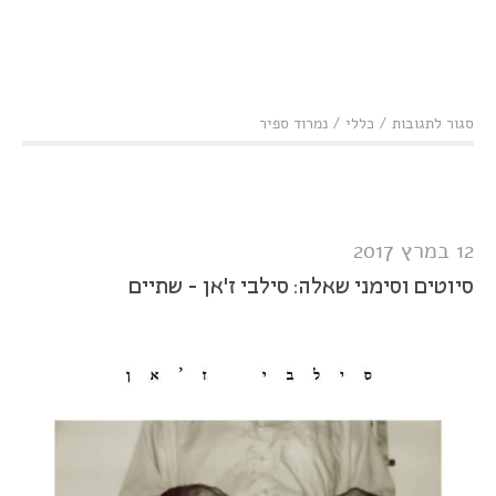
על
סגור לתגובות
/
כללי
/
נמרוד ספיר
נאמן
לפרנצ'ייז:
Grandaddy
-
Last Place
12 במרץ 2017
סיוטים וסימני שאלה: סילבי ז'אן - שתיים