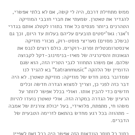
ממש מתחילת דרכם, היה לי קשה, אם לא בלתי אפשרי,
להגדיר את טאטרן. שמעתי את חברי חובבי המוזיקה
הטהרנים ביותר מנסים כל אחד בתורו לקטלג אותם בגדרי
ז'אנר: גאז'יסטים תובעים עליהם בעלות עד היום, וכך גם
(בשלב מסוים) מעריצי פוסט-רוק, מכורי מוזיקה
אינסטרומנטלית ופרוג-רוקרים. כולם רוצים לנכס את
הגאונות והסינרגיה של מאיו-בנימינוב-דקל לקבוצה
שלהם. אם משהו התחוור לגבי הטריו הזה, הוא שגם
הדומיין של הלהקה "tatranmusic" בא להגיד לנו
שמדובר בסוג חדש של מוזיקה: מוזיקת טאטרן. לא היה
דבר כזה לפני כן, וצריך למצוא הגדרה חדשה וכלים
חדשים כדי להבין אותו. ואולי בכלל אפשר לוותר על
הרעיון של הגדרה במקרה הזה. אולי טאטרן נועדו להיות
משהו חי, מתפתח, פלואידי, בעל יכולת צורנית של אמבה
- מתהווה בכל רגע מחדש בהתאם לזרימה הטבעית של
הדברים.
בתוך כל חוסר הוודאות הזה אפשר היה בכל זאת לאפיין