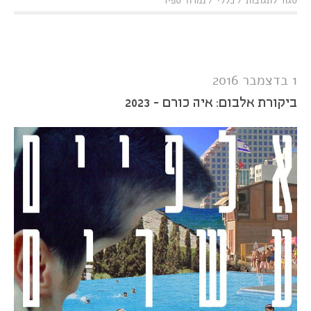
סגור לתגובות
/
כללי
/
נמרוד ספיר
מתבגרים
בכבוד:
Japandroids
-
Near
to
1 בדצמבר 2016
the
Wild
Heart
ביקורת אלבום: איה כורם - 2023
of Life