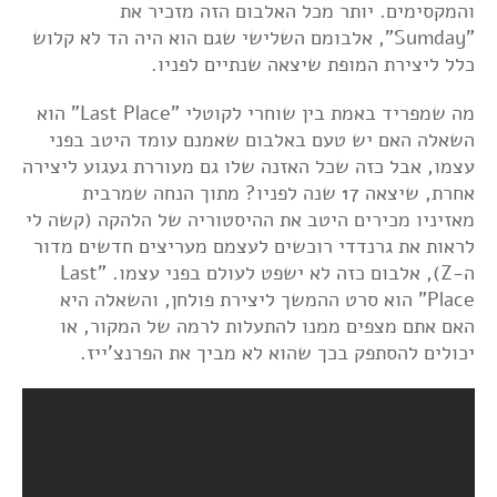
והמקסימים. יותר מכל האלבום הזה מזכיר את
"Sumday", אלבומם השלישי שגם הוא היה הד לא קלוש
כלל ליצירת המופת שיצאה שנתיים לפניו.
מה שמפריד באמת בין שוחרי לקוטלי "Last Place" הוא
השאלה האם יש טעם באלבום שאמנם עומד היטב בפני
עצמו, אבל כזה שכל האזנה שלו גם מעוררת געגוע ליצירה
אחרת, שיצאה 17 שנה לפניו? מתוך הנחה שמרבית
מאזיניו מכירים היטב את ההיסטוריה של הלהקה (קשה לי
לראות את גרנדדי רוכשים לעצמם מעריצים חדשים מדור
ה-Z), אלבום כזה לא ישפט לעולם בפני עצמו. "Last
Place" הוא סרט ההמשך ליצירת פולחן, והשאלה היא
האם אתם מצפים ממנו להתעלות לרמה של המקור, או
יכולים להסתפק בכך שהוא לא מביך את הפרנצ'ייז.