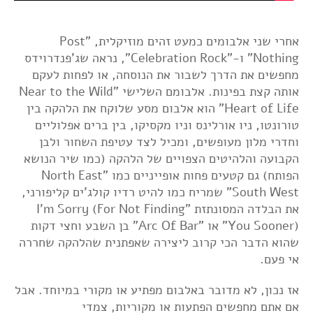
אחרי שני אלבומים כמעט זהים מוזיקלית, "Post
Nothing" ו-"Celebration Rock", נראה שג'פנדרוידס
מחפשים את הדרך לשבור את הנוסחה, או לפחות לעקם
אותה קצת בפינות. אלבומם השלישי "Near to the Wild
Heart of Life" הוא אלבום מסע שלוקח את הלהקה בין
טורונטו, ניו אורלינס וניו מקסיקו, בין ברים אפלוליים
וחדרי מלון מעופשים, ומכיל לצד עטיפת השחור ולבן
הקבועה והלהיטים הצפויים של הלהקה (כמו שיר הנושא
הפותח) גם קטעים פחות אופייניים כמו "North East
South West" שמריח כמו להיט רדיו קולג'ים קליפורני,
את הבלדה המסונתזת "I'm Sorry (For Not Finding
You Sooner)" או "Arc Of Bar" בן השבע וחצי דקות
שהוא הדבר הכי קרוב ליצירה שאפתנית שהלהקה שחררה
אי פעם.
אז נכון, לא מדובר באלבום מפתיע או מקורי במיוחד. אבל
אם אתם מחפשים הפתעות או מקוריות, צמדי