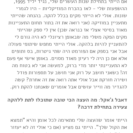
אם הייתי בתחילת שנות העשרים שלי, נגיד יליד 1995,
ההשפעות שלי - לאו בהכרח המוזיקליות - היו לגמרי
שונות. אולי לא הייתי מקים בכלל להקה. בהנחה שהייתי
מתעניין במוזיקה (אני רואה את זה בתור תחום התעניינות
מאוד בסיסי אצלי אז כנראה שכן) אין לי ספק שהייתי
מקים הפקה משלי מה שבאופן רציונלי לא היה גורם לי
להתעניין להיות בלהקה. אולי הייתי מחפש שיתופי פעולה
אבל אני בספק אם הפורמט היה שתי גיטרות, בס ותופים
אלא אם כן היה לי רעיון מאוד מסוים. באופן אישי אף פעם
לא התעניינתי יותר מדי ברוק, למעשה אני לא בטוח מה
זה! כשאני חושב על רוק אני חושב על תספורות פודל
ושירה חורקת אבל אולי אתה רואה את זה אחרת? קשה
להגדיר מה ווייר עושים אבל אומרים שאנחנו להקת רוק.
דאבל ג'אקל: מה העצה הכי טובה שתוכלו לתת ללהקה
צעירה בתחילת דרכה?
הייתי אומר שהעצה שלי מתאימה לכל אומן והיא "תמצא
את הקול שלך". הייתי גם מציע (אם כי אולי זה לא יעזור