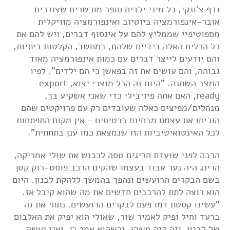
ודף צ'ונקי, כל מיני ילדים סופר מוכשרים שצורכים
אובר-אינפורמציה ביוטיוב ואינפורמציה מוזיקלית
מספוטיפיי שממליץ להם על אינסוף דברים, ויש להם את
כל הכלים האלה בידיים שלהם, במחשב, הקלטות ביתיות,
והם יודעים לייצר דברים עם כמות אינפורמציה מאוד
גבוהה, והם עושים את זה בפאשן כי הם ילדים". לפיו
המצב השתנה. "היום זה הכל מוצרי יצוא, export
ready, האם אתה פיזיבילי כדי שאני אשקיע בך,
מנהלים/מפיצים כאלה שעובדים רק עם פרויקטים שהם
הוכיחו את עצמם מבחינת כרטיסים - אין מקום התפתחות
לכל האינטואיטיביות הזו שנמצאת כמו ענן בתחתית".
הרבה לפני שועדת חריגים טסה לכבוש את שולי אמריקה,
הרינג היה נער אבוד בעצמו שהקים הרכב פוסט-רוק קטן
בשם הבקרים הרועשים ונהפך בהמשך ללהקת לבנון. היום
הוא רוצה לתת להרכבים חדשים את מה שהוא קיבל אז.
"עשינו קסטת דמו פעם לבקרים הרועשים. נתתי את זה
ברעד וחיל ופיק לאמיר שור, שאולי הוא יפיק את האלבום
של לבנון. וזה היה משהו, וכשהוא אמר כן, ואני יעשה