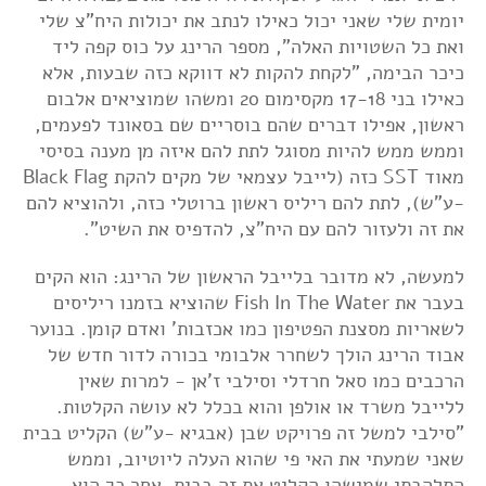
יומית שלי שאני יכול כאילו לנתב את יכולות היח"צ שלי
ואת כל השטויות האלה", מספר הרינג על כוס קפה ליד
כיכר הבימה, "לקחת להקות לא דווקא כזה שבעות, אלא
כאילו בני 17-18 מקסימום 20 ומשהו שמוציאים אלבום
ראשון, אפילו דברים שהם בוסריים שם בסאונד לפעמים,
וממש ממש להיות מסוגל לתת להם איזה מן מענה בסיסי
מאוד SST כזה (לייבל עצמאי של מקים להקת Black Flag
-ע"ש), לתת להם ריליס ראשון ברוטלי כזה, ולהוציא להם
את זה ולעזור להם עם היח"צ, להדפיס את השיט".
למעשה, לא מדובר בלייבל הראשון של הרינג: הוא הקים
בעבר את Fish In The Water שהוציא בזמנו ריליסים
לשאריות מסצנת הפטיפון כמו אכזבות' ואדם קומן. בנוער
אבוד הרינג הולך לשחרר אלבומי בכורה לדור חדש של
הרכבים כמו סאל חרדלי וסילבי ז'אן - למרות שאין
ללייבל משרד או אולפן והוא בכלל לא עושה הקלטות.
"סילבי למשל זה פרויקט שבן (אבגיא -ע"ש) הקליט בבית
שאני שמעתי את האי פי שהוא העלה ליוטיוב, וממש
התלהבתי שמישהו הקליט את זה בבית. אחר כך הוא