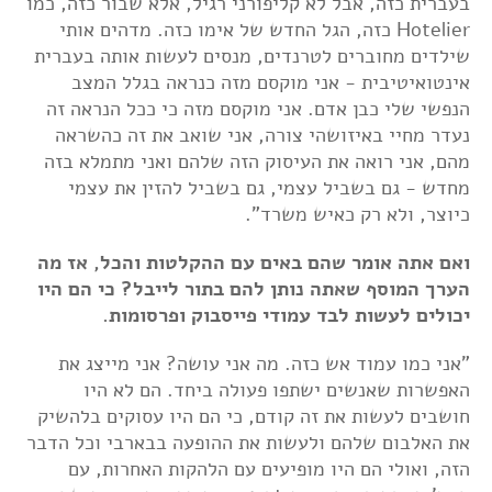
בעברית כזה, אבל לא קליפורני רגיל, אלא שבור כזה, כמו
Hotelier כזה, הגל החדש של אימו כזה. מדהים אותי
שילדים מחוברים לטרנדים, מנסים לעשות אותה בעברית
אינטואיטיבית - אני מוקסם מזה כנראה בגלל המצב
הנפשי שלי כבן אדם. אני מוקסם מזה כי ככל הנראה זה
נעדר מחיי באיזושהי צורה, אני שואב את זה כהשראה
מהם, אני רואה את העיסוק הזה שלהם ואני מתמלא בזה
מחדש - גם בשביל עצמי, גם בשביל להזין את עצמי
כיוצר, ולא רק כאיש משרד".
ואם אתה אומר שהם באים עם ההקלטות והכל, אז מה
הערך המוסף שאתה נותן להם בתור לייבל? כי הם היו
יכולים לעשות לבד עמודי פייסבוק ופרסומות.
"אני כמו עמוד אש כזה. מה אני עושה? אני מייצג את
האפשרות שאנשים ישתפו פעולה ביחד. הם לא היו
חושבים לעשות את זה קודם, כי הם היו עסוקים בלהשיק
את האלבום שלהם ולעשות את ההופעה בבארבי וכל הדבר
הזה, ואולי הם היו מופיעים עם הלהקות האחרות, עם