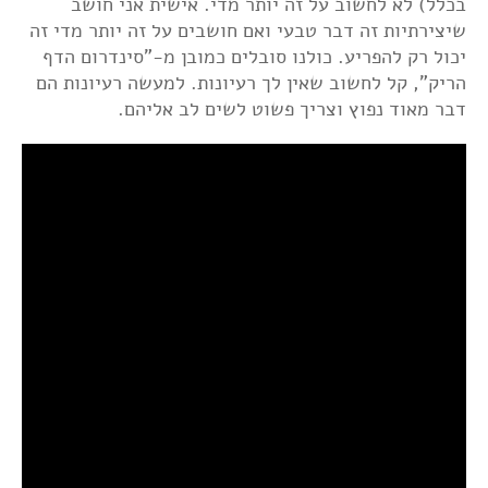
בכלל) לא לחשוב על זה יותר מדי. אישית אני חושב
שיצירתיות זה דבר טבעי ואם חושבים על זה יותר מדי זה
יכול רק להפריע. כולנו סובלים כמובן מ-"סינדרום הדף
הריק", קל לחשוב שאין לך רעיונות. למעשה רעיונות הם
דבר מאוד נפוץ וצריך פשוט לשים לב אליהם.