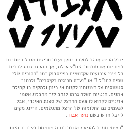
יובל הרינג אוהב לחלום. סולן ועדת חריגים מנהל ביום יום
למחייתו את סוכנות היח"צ אנלוג, אך הוא גם נוהג להרים
כל מיני אירועים אקזוטיים בפייסבוק כמו "ההורים שלי
טסים לחו"ל !" או "ועדת חריגים בקיסריה" ולכתוב
סטטוסים על רצונותיו לקנות אי ביוון ולהקים בו קהילת
אמנים. הנטיות האלה גרמו לנדב לזר מהבלוג אטמי
אוזניים לקרוא לו פעם ההרצל של סצנת האינדי, אבל
לפעמים גם החלומות של הרצל מתגשמים: הרינג מקים
לייבל חדש בשם
נוער אבוד
.
"רציתי תמיד להגיע לנקודת רוויה מסוימת בעבודה היום