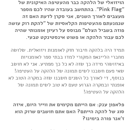
הויזואלי של הלהקה כבר מהעטיפה האיקונית של
"Pink Flag". בהתחשב בעובדה שהיו לכם מספר
מעצבים לאורך השנים, אני סקרן לדעת האם זה
שנמנעתם מהעטיפות הקלאסיות של "להקת רוק עושה
פוזה בשביל הצלם" מבוסס על רעיון אומנותי שהיה
לכם עבור הלהקה או פשוט אינסטינקט טבעי.
תמיד היה בלהקה חיבור חזק לאומנות ויזואלית. שלושה
מחברי הליינאפ המקורי למדו בבתי ספר לאומנויות
באיזושהי מידה כך שזה לא כל כך מפתיע. אני לא חושב
שאי פעם חשבנו לשים תמונה של הלהקה על העטיפה!
בנוסף, די לאורך כל השנים חשבנו שזה במקרה הטוב לא
אופנתי ובמקרה הגרוע טעם לא טוב לשים תמונה של
הלהקה על העטיפה!
פלאפון ענק: אם הייתם מקימים את ווייר היום, איזה
סוג של להקה הייתם? האם אתם חושבים שרוק הוא
ז'אנר פורה בימינו?