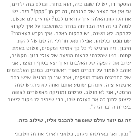
הוסקר דו, יש לו שפם כזה, הוא בחור. וכולם כזה ילדים,
אז אין את העצב של הבגרות, זה רק מן "קקק!" כזה. יש
את הלהקות האלה: איך קוראים לכם? קוראים לנו אנשם.
למה? כי זה היה הבדיחה בחדר כשחשבנו על איך לקרוא
ללהקה. לא משנה, יש להקות כאלה. איך נקרא לעצמנו?
שם מפגר כלשהו. אפילו סאל חרדלי זה שם של להקת
תיכון. וזה הרגיש לי כל כך אמיתי ומקסים, פשוט באמת
קסום. כמו שהלכתי לראות הופעה של אולי דנון. תקשיב,
עזוב את ההפקה של האלבום ואיך יצא בסוף המוצר, אני
אוהב לשמור על דברים מאוד ראשוניים. כמובן האלבומים
של החריגים מאוד מופקים, אבל אני כן מרגיש שיש בהם
אינטואיציה. אתה כן שומע אותם ואתה לא מרגיש שזה
הרמטי, אני לא חושב. סרטים ומוזיקה מאפשרים לצופה
ליצוק לתוך זה את העולם שלו, כדי שיהיה לו מקום ליצור
בעזרת הדבר הזה".
זה גם יוצר עולם שאפשר להכנס אליו, שילוב כזה.
"נכון. ואז באיזשהו מקום, כשאני ראיתי את זה חשבתי