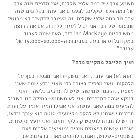
תשמע ערך של כמה אלפי שקלים, אני מדפיס שזה ערך
של כמה אלפי שקלים, לפעמים אני עוזר בקליפים שזה
ערך של כמה אלפי שקלים. זה מצטבר לתקציב לא מבוטל
שבסופו של דבר אני יכול לעזור ללהקה, אם אתה רוצה
ממש להיות Ian MacKaye כזה, האם שווה לעבוד
במקדונלדס או בזה, בסביבות ה-15,000-20,000 של
עבודה".
ואיך
הלייבל מתקיים מזה?
"הוא לא! אני עובד, ואני משקיע ואני מפסיד כסף על
הלהקות. ואני מפסיד בצורה כזו שאני יודע שמה שאני
מפסיד, זה כמו שמישהו שיש לו תחביב כלשהו, ואני
דווקא אוהב תחביבים, אני לא משתמש במילה הזו בשביל
להמעיט במה שאני עושה. אני אפילו תמיד אומר על ועדת
חריגים שאנחנו לא להקה מקצועית: גוטה הוא עורך וידאו,
דן יש לו חברת לוגיסטיקה לקידוחים, ואני יועץ תקשורת,
ואנחנו עושים לפעמים טורים ומוציאים אלבום פעם
בשנתיים-שלוש, ואנחנו לוקחים מאוד ברצינות את