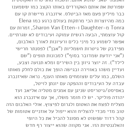
שפורטת את אותם האקורדים באותו הקצב כמו ששמענו
כבר מיליון פעם מאז הביטלס. איזנברג מיישרת קו עם
כמה מהיוצרות הכי מרתקות בעולם כרגע כמו Elena
Tonra מ-Daughter ו-Sharon Van Etten, זמרות עם
קול עוצמתי, הבעה רגשית עמוקה ועיבודים לא שגרתיים.
אפשר לשמוע כל מיני כלים ורעיונות לאורך האלבום,
מפידבק של גיטרות חשמליות ("אבן") לפסנתר חרישי
("אני יודעת שמדובר בסוף") למכונות תופים ("שם
לילד"). זה יוצר גיוון בין השירים ומלא תנועה וצבע,
ועדיין משהו באווירה ובגישה הופך את כולם לחלק מאותו
השלם, כמו עלים שצומחים מאותו הענף. נראה שאיזנברג
עבדה על העיבודים וההפקה עם יונתן לויטל,
באסיסט/גיטריסט שניגן עם אמנים מטליה אליאב ועד
יהודה פוליקר. יש לו חומר משלו, אך עם איזנברג הוא
מצליח לפצח את האטום ולגרום לפיצוץ. אולי האלבום הזה
טוב מדי מכדי להצליח והוא ייפול על אוזניים אטומות של
קהל רדוד שפשוט לא מסוגל להכיל את כל היופי
והאלגנטיות הזו. אני מקווה שהוא ייצור רף חדש