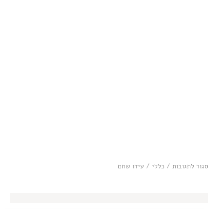
על
סגור לתגובות
/
כללי
/
עידו שחם
בכורה:
יעל
איזנברג
-
אני
יודעת