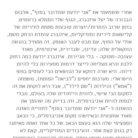
אחרי ששמעתי את "אני יודעת שמדובר בסוף", אלבום
הבכורה של יעל איזנברג, הגוף שלי התמלא ברטטים.
בזמן שרוב הזמרות/יוצרות טובעות מתחת לחיריות של
קלישאות ליריות ומוזיקליות, איזנברג עומדת הרחק משם,
אולי על החוף, עם מבט לעבר האופק. זה מתחיל בהגשה
הווקאלית שלה: עדינה, שברירית, אינטימית, מאוד
עצובה-מתוקה - בלי מניירות. איזנברג יודעת כמה רחוק
ללכת והיא מצליחה לייצר דרמות מסעירות בלי להיות
דיווה. היא שרה דווקא על הנושאים הכי לעוסים בפופ
הישראלי: מערכות יחסים ("לביאה" הפותח), משפחה
("אמא") והילדות ("שם לילד"), אבל היא לוקחת את זה
למקום הכי אישי, לזווית הייחודית שלה בעולם, מבלי
לנסות להיות אוניברסלית, וזה בדיוק מה שהופך את
ההאזנה ל-"אני יודעת שמדובר בסוף" לחוויית האזנה
מאוד אותנטית ובאיזשהו מקום אוניברסלית, כי הכאב
הספציפי שלה הוא בעצם הכאב של כל אחד ואחת מאיתנו
רק בגוון קצת אחר. והעיבודים המוזיקליים, קצת לא
האמנתי שאני שומע אותם. תשכחו מהגיטרה האקוסטית