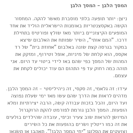
המסך הלבן - המסך הלבן
ניצן: יותר תופעה בלתי מוסברת מאשר להקה. המחסור
הקשה באקסצנטריות באומנות הישראלית הוליד את אחד
המופעים הקיצוניים ביותר מאז שולץ ופורטיס בתחילת
דרכו. "המם אותי", השיר שפותח את האלבום שיצא
במקור בגרסה קצת שונה באלבום "אחוזת בית" של רד
אקסס, הוא קלחת של מיניות, אופל וטירוף, ומזקק את
המהות של המסך כפי שהם באו לידי ביטוי עד היום. אני
תוהה כמה רחוק עד פי התהום הם עוד יכולים לקחת את
עצמם.
עידו: זה גלאמי, זה סקסי, זה ניהיליסטי - זה המסך הלבן.
מדהים לראות את הדרך שהם עשו מאז ימי שעלת נפוצה
ועד היום, והכל בזכות עבודה קשה, הרבה יצירתיות ומלא
הופעות. המסך הלבן גורמת לפורמט להקת הרוקנרול
המיושן להראות שוב צעיר וכיפי, עובדה שהילדים בולעים
את זה כמו ריטלין ושרים בהופעות את כל השירים
וצועקים את הסלוגן "יחי המסך הלבן!". תאהבו או תשנאו