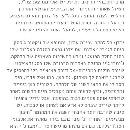
מרכזיות בחיי ההתגברות של ישראלי ממוצע: צה"ל,
הטיול שאחרי והסמים - את הבית על הנושא האחרון
החליטו לצנזר החוצה בגלגל"צ. על הדרך הוא גם מצביע
לנו על ההתניה חסרת הפשר בעברית הפוסט-מודרנית
לצמצם את כל הפעלים, לפועל האחד והיחיד: ע.ש.ה.
ירדן: כל להקה צריכה איזון, והמופע של ויקטור ג'קסון
היתה לגמרי מאוזנת. אם פדרו גראס התגלה באלבום שלו
בתור החלק הפואטי ומלא החשיבות העצמית של הלהקה,
ג'ימבו ג'יי מתגלה באלבום הבכורה שלו כסטנדאפיסט
שיורה מילים במהירות-על וזורק פאנצ'ים בלי להפסיק עד
שהבטן כואבת לך מצחוק. גם כאן, כמו אצל פדרו, היה
חסר לי את החצי השני של הלהקה. השירים כאן כיפיים
ומקפיצים, וכיף לראות אותם מקבלים חיים חדשים לאחר
שראיתי אותם פעמים רבות בהופעה, אבל עדיין ציפיתי
ליותר שירים שבהם לא אדע אם לצחוק או לבכות. יש
סיבה שהרבה יותר אהבתי השנה את המחזמר "תיכון
מגשימים" שפדרו וג'ימבו כתבו ביחד מאשר את אלבומי
הסולו שלהם. וגם אם משהו מרגיש חסר, ג'ימבו ג'יי הוא