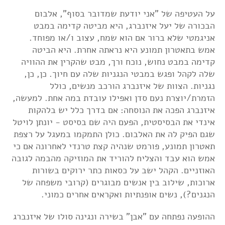
על העטיפה של "אני יודעת שמדובר בסוף", אלבום
הבכורה של יעל איזנברג, היא מביטה קדימה במבט
אניגמטי שלא ברור אם הוא שמח, עצוב ו/או מפוחד.
אמש בתאטרון תמונע היא נראתה אחרת. היא הביטה
קדימה במבט נחוש, נוכח ורך, מבט שהקרין את ההוויה
שלה לקהל ופגש במבטי הנגניות שלה עם חיוך. כן, כן,
נגניות. הצוות של איזנברג הורכב מנשים, כולל
הזמרת/יוצרת נעם סדן ואפילו עובדת במה אחת. למעשה,
איזנברג הפכה את הנוסחה: אם בדרך כלל יש בלהקות
אינדי את הבסיסטית, הפעם היה שם בסיסט - יונתן לויטל
שגם הפיק לה את האלבום. כולן התמקמו במעגל על רצפת
תאטרון תמונע, פורמט שנהיה קצת טרנדי לאחרונה אם כי
אמש הוא עבד והצליח להוריד את המוזיקה מהבמה לגובה
האוזניים. הקהל ישב על כסאות כתר ירוקים בשורות
ארוכות, שילוב בין אנשים מבוגרים (קרובי משפחה של
הנגנים?), נשים אופנתיות ואקראים אחרים כמוני.
ההופעה נפתחה עם "אבן" בשירה ונגינה סולו של איזנברג