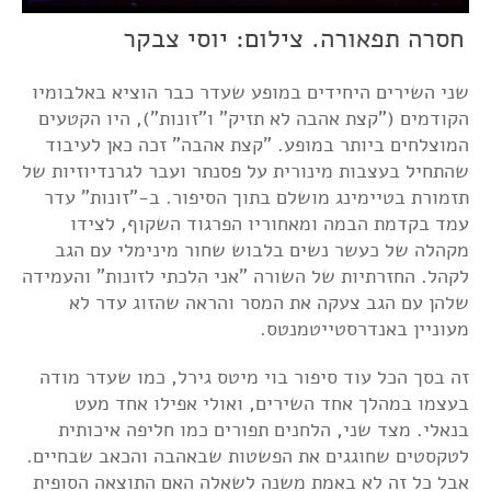
חסרה תפאורה. צילום: יוסי צבקר
שני השירים היחידים במופע שעדר כבר הוציא באלבומיו
הקודמים ("קצת אהבה לא תזיק" ו"זונות"), היו הקטעים
המוצלחים ביותר במופע. "קצת אהבה" זכה כאן לעיבוד
שהתחיל בעצבות מינורית על פסנתר ועבר לגרנדיוזיות של
תזמורת בטיימינג מושלם בתוך הסיפור. ב-"זונות" עדר
עמד בקדמת הבמה ומאחוריו הפרגוד השקוף, לצידו
מקהלה של כעשר נשים בלבוש שחור מינימלי עם הגב
לקהל. החזרתיות של השורה "אני הלכתי לזונות" והעמידה
שלהן עם הגב צעקה את המסר והראה שהזוג עדר לא
מעוניין באנדרסטייטמנטס.
זה בסך הכל עוד סיפור בוי מיטס גירל, כמו שעדר מודה
בעצמו במהלך אחד השירים, ואולי אפילו אחד מעט
בנאלי. מצד שני, הלחנים תפורים כמו חליפה איכותית
לטקסטים שחוגגים את הפשטות שבאהבה והכאב שבחיים.
אבל כל זה לא באמת משנה לשאלה האם התוצאה הסופית