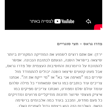
פדרו גראס - חצי סוגריים
ירדן: אם אתם רוצים לשמוע את המוזיקה המקורית ביותר
שיצאה בישראל השנה, הגעתם לכתובת הנכונה. אפשר
להתווכח על היומרנות והחשיבות העצמית של פדרו גראס,
אבל מעט קטעים שיצאו השנה יכולים להתמודד מול
שירים כמו "מאיפה אני בא" או "מי ייקח את זה". אנחנו
צריכים עוד כותבים כמו גראס שמאחורי כל מילה שלהם
עומד עולם שלם ומפורט, ואנחנו צריכים מפיקים כמו
איציק פצצתי שיוצר חזונות מוזיקליים פרועים ומדויקים
כל פעם מחדש, ומככב בעוד כמה אלבומים ברשימה
הזאת. האלבום הזה הוא ניצחון גדול לאמנים האלו,