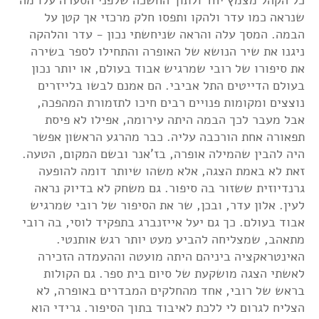
שנראה כמו עדר ולהקו ותפסו חלק מרכזי אך קטן על
הבמה. המסך עלה והראה שניחשתי נכון - עדר והלהקה
ניגנו את שיר הנושא של האופרה והתחילו לספר בשירה
את סיפורו של רובי שמרגיש אבוד בעולם, או יותר נכון
בעולם הדייטים התל אביבי. הם אמנם לבשו בלייזרים
נוצצים ומקומות פנויים רבים חיכו לתזמורת המהפכה,
אבל מעבר לכך הבמה היתה עירומה, אפילו לא פיסת
תפאורה אחת הורכבה עליה. כבר מהרגע הראשון אפשר
היה להבין שהמילה אופרה, בז'אנר ובשם המקום, הטעה.
זאת לא באמת הצגה, אלא משהו שיותר דומה להופעה
גרנדיוזית ששזור בה סיפור. גם משחק לא בדיוק נראה
לעין. אלון עדר, ובכן, שר את הסיפור של רובי שמרגיש
אבוד בעולם. כך גם יעל אייזנברג בתפקיד לוסי, בה רובי
מתאהב, שמצליחה להביע מעט יותר רגש אותנטי.
האינטראקציה ביניהם היתה מועטה וההעמדה הזכירה
לאשתי הצגה מושקעת של סיום בית ספר. גם הקולות
בראש של רובי, אחד מהחלקים המבדרים באופרה, לא
הצליח לגרום לי ללכת לאיבוד בתוך הסיפור. גרידי הוא