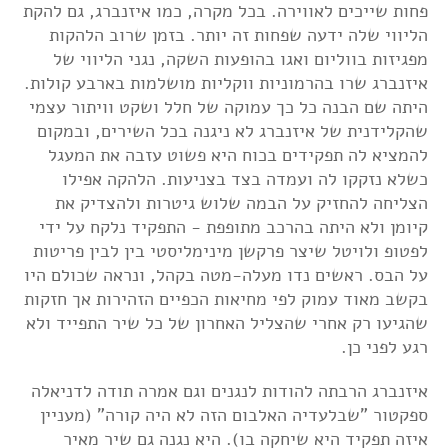
פחות שייכים לאווירה. בכל מקרה, כמו איזנברג, גם להקת
הליווי שלה ידעה שפחות זה יותר. בזמן שרוב הלהקות
מפגיזות בווליום ואגו בהופעות השקה, נגני הליווי של
איזנברג שרו בהרמוניות ווקליות מושלמות בארבע קולות.
היתה שם הבנה כל כך עמוקה של חלל ושקט וויתור עצמי
שהקלידנית של איזנברג לא ניגנה בכל השירים, ובמקום
להמציא לה תפקידים בכוח היא פשוט עזבה את המעגל
כשלא נזקקו לה ועמדה בצד בצניעות. הלהקה אפילו
הצליחה להחזיק על הבמה שלוש גיטרות ולהצדיק את
קיומן ולא היתה בהרכב מתופפת - התפקיד נלקח על ידי
לפטופ ולויטל שיצר פרקשן מינימליסטי בין לבין פריטות
על הבס. ראשים נדו מעלה-מטה בקהל, ונראה שכולם היו
בקשב מאוד עמוק לפי מחיאות הכפיים הזהירות אך חזקות
שהגיעו רק אחרי שהצליל האחרון של כל שיר התפייד ולא
רגע לפני כן.
איזנברג הרבתה להודות לנגנים וגם אמרה תודה לדניאלה
ספקטור "שבלעדיה האלבום הזה לא היה קורה" (מעניין
איזה תפקיד היא שיחקה בו). היא נגנה גם שיר מאיר