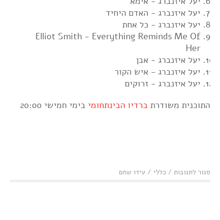
יעל איזנברג - אימא
יעל איזנברג - האדם היחיד
יעל איזנברג - כל אחת
Elliot Smith - Everything Reminds Me Of
Her
יעל איזנברג - אבן
יעל איזנברג - איש הקור
יעל איזנברג - זרוקים
התוכנית משודרת
ברדיו הבינתחומי
בימי חמישי 20:00
על
סגור לתגובות
/
כללי
/
עידו שחם
המאזין
ברדיו
212:
ספיישל
יעל איזנברג