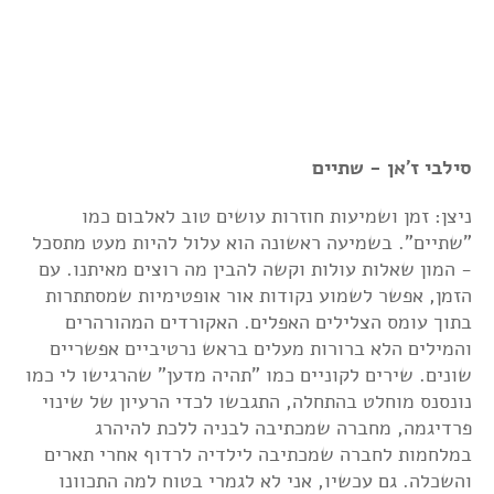
סילבי ז'אן - שתיים
ניצן: זמן ושמיעות חוזרות עושים טוב לאלבום כמו
"שתיים". בשמיעה ראשונה הוא עלול להיות מעט מתסכל
- המון שאלות עולות וקשה להבין מה רוצים מאיתנו. עם
הזמן, אפשר לשמוע נקודות אור אופטימיות שמסתתרות
בתוך עומס הצלילים האפלים. האקורדים המהורהרים
והמילים הלא ברורות מעלים בראש נרטיביים אפשריים
שונים. שירים לקוניים כמו "תהיה מדען" שהרגישו לי כמו
נונסנס מוחלט בהתחלה, התגבשו לכדי הרעיון של שינוי
פרדיגמה, מחברה שמכתיבה לבניה ללכת להיהרג
במלחמות לחברה שמכתיבה לילדיה לרדוף אחרי תארים
והשכלה. גם עכשיו, אני לא לגמרי בטוח למה התכוונו