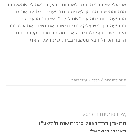
אריאלי שלדבריה יכנס לאלבום הבא, והראה לי שהאלבום
הזה וההשקה הזו הן לא פוקס חד פעמי - יש לה את זה.
ההופעה הסתיימה עם "שם לילד", שילוב מרענן גם
בהופעה בין ביט אלקטרוני וגיטרה אנרגטית. אם איזנברג
היתה שרה באיסלנדית היא היתה מוכתרת בקלות בתור
הדבר הגדול הבא מסקנדינביה. שימו עליה אוזן.
על
סגור לתגובות
/
כללי
/
עידו שחם
יעל
איזנברג
בתאטרון
תמונע:
מבט
נחוש קדימה
24 בספטמבר 2017
המאזין ברדיו 206: סיכום שנת ה'תשע"ז
באינדי הישראלי