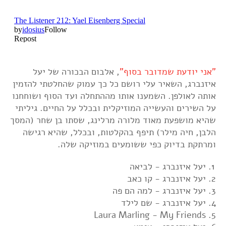
"אני יודעת שמדובר בסוף"
, אלבום הבכורה של יעל
איזנברג, השאיר עלי רושם כל כך עמוק שהחלטתי להזמין
אותה לאולפן. השמענו אותו מההתחלה ועד הסוף ושוחחנו
על השירים והעשייה המוזיקלית ובכלל על החיים. גיליתי
שהיא מושפעת מאוד מלורה מרלינג, שסתו בן שחר (המסך
הלבן, חיה מילר) תיפף בהקלטות, ובכלל, שהיא רגישה
ומרתקת בדיוק כפי ששומעים במוזיקה שלה.
יעל איזנברג - לביאה
יעל איזנברג - קו כאב
יעל איזנברג - למה הם פה
יעל איזנברג - שם לילד
Laura Marling - My Friends