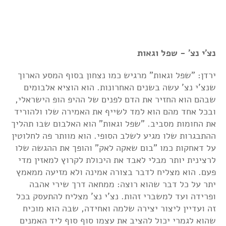
נצ'י נצ' - שפל וגאות
ירדן: "שפל וגאות" מרגיש כמו נצחון בסוף המסע הארוך
שנצ'י נצ' עשה בשנים האחרונות. הוא הוציא אלבומים
שבהם הוא החזיר את הדם לפנים של ההיפ הופ הישראלי,
ובכל אחד מהם הוא למד לשייף את האמירה שלו ולהוריד
את החומות מסביב. "שפל וגאות" הוא האלבום שבו תהליך
ההתבגרות שלו מגיע לשלב הסופי. הוא מוותר פה לחלוטין
על דאחקות כמו "בום שאקה לאק" והופך את ההגשה שלו
לרצינית יותר מבלי לאבד את היכולת לקרוץ למאזין מדי
פעם. הוא מצליח לדבר בצורה אמינה ולא מזיעה ממאמץ
יתר על כל דבר שהוא רוצה: ממחאה דרך שירי אהבה
ופרידה ועד למשברי זהות. נצ'י נצ' מצליח להתעסק בכל
זה ועדיין ליצור יצירה שלמה ואחידה, שבה הוא מוכיח
שהוא לגמרי יכול להציב את עצמו סוף סוף ליד האמנים