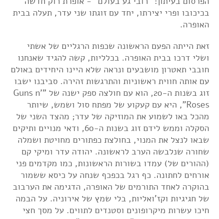
הפרסום בעיתון: "רובי גע בעולם" - אופרת רוק חדשה
בכיכובו ופרי יצירתו, יחד עם זוגתו שני עדר, תעלה בבית
האופרה.
זאת הייתה הפעם הראשונה שכפות הרגליים של אשתי
ושלי דרכו בבית האופרה. בכלליות, קשה להגיד שאנחנו
חובבי תאטרון מושבעים ונראה שלא היינו היחידים באולם
עם אותה חווית ראשוניות והתרגשות זהירה. סביבנו ישבו
זוג בשנות ה-20, הוא עם חולצה ספק ישנה של "Guns n'
Roses", היא עם קעקוע של מפתח סול ושמש, שיותר
מהכל באו לשמוע את המוזיקה של עדר; מהצד השני של
הסקלה וממש לידם זוג בשנות ה-60, ודאי מנויים ותיקים
שבאו לנצל את המנוי, בחולצת כפתורים מחויטת ושמלה
שחורה שנלבשה הערב לראשונה. יהודה עדר ומיקי קם
(ההורים של) עמדו בשורות הראשונות, כמו מקדמים פני
אורחים לחתונה. כף רגל בכפכף שנחה על כיסא ששמור
בהוקרה לאחד התורמים של האופרה, הדגימה את הערבוב
של חגיגיות וקז'ואליות, בלי שמץ של אירוניה. על הבמה
חיכו עשרות מיקרופונים וסטנדים לתווים. על מסך חצי