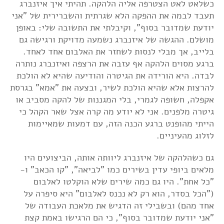
כשלאט לאט הצטרפה אליה הלהקה. תהיתי איך איזנברג
תעבד לבמה את ההפקה הלא שגרתית והשברירית של "אני
יודעת שמדובר בסוף", וקיבלתי את התשובה שלי: באופן
מושלם. ההגשה של איזנברג נשמעה מדויקת ורגישה גם
בלייב, אך מבלי לנסות לשחזר את האלבום אחד לאחד.
ברגע מסוים הלהקה אף עזבה את הרצפה ואיזנברג נותרה
לבדה. היא הורידה את הגיטרה והודיעה שהיא לא הולכת
להרצות אלא שהיא הולכת לשיר, ובצעה את "אמא" בגרסת
אקפלה, חשופה לגמרי, בלי המגננות של להקה מסביב או
גיטרה מלפנים. אני לא יודע מה קרה אצל שאר הקהל כי
הייתי מהופנט ברגע הכנה הזה, עם דמעות שמאיימות
לזלוג מהעיניים.
גם כשהלהקה של איזנברג ליוותה אותה, הביצועים היו
מלאים ביופי עדין בשירים כמו "לביאה", "קו הכאב" ו-
"כל אחת". היו גם כמה שירים שלא הוקלטו לאלבום
("הכל בסדר, הוא רק לא נכנס לאלבום" היא סיפרה על
אחד מהם) ובשבילי זה הדגיש את מלאכת העבודה של
"אני יודעת שמדובר בסוף", כי הם הרגישו באמת קצת