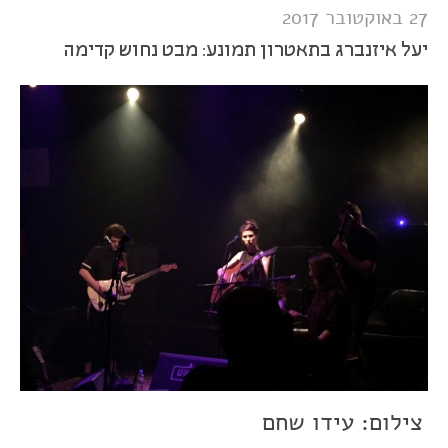
27 באוקטובר 2017
יעל איזנברג בתאטרון תמונע: מבט נחוש קדימה
צילום: עידו שחם