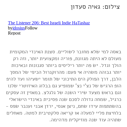
צילום: גאיה סעדון
באסה למי שלא מחובר לשוליים. סצנת האינדי המקומית
מעולם לא היתה מגוונת, פוריה ומקצועית יותר, וזה רק
הולך וגדל. יש פה יותר ריליסים ביותר סגנונות ובאיכות
יותר גבוהה משהיה אי פעם: מהרוקנרול הכיפי של המסך
הלבן, דרך הפולק הים התיכוני של תומר ישעיהו ועד להיפ
הופ הרגיש של נצ'י נצ' שמופיע גם בבלוג האיזוטרי שלנו
וגם בראש מצעד שירי השנה של גלגלצ. במאזין זה עסקים
כרגיל, שמחה גדולה לסכם שנה פסיכית באינדי הישראלי
בהשתתפות עידו שחם, ניצן אגסי, ירדן אבני וענבר שפס -
בלחיצת פליי למעלה או קריאה סלקטיבית למטה. מאחלים
שתהיה עוד שנה מוזיקלית מדהימה.