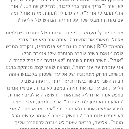
לא, אור ("צריך אותך כדי לזכור, להדליק את ה… / אור,
אולי תתני לי אור?"). זה גרם לי לתהות: מי זו אור? ומה
עם נקודת המבט שלה על החיזור הנואש של אליעד?
אחרי ריסרץ' מעמיק בדיפ ווב וניתוח של נתונים בטבלאות
אקסל, מצאתי את התשובה. אותה אור היא אור אדרי
מהצמד REO (שחברה בו גם זואי פולנסקי), ונקודת המבט
שלה מוצגת בשיר שכבר הכותרת שלו אומרת הכל:
"אולי". השיר נפתח בשורות "לא יודעת מה יכול להיות /
אני עומדת על ענן רחוק", ומראה שאור קצת מנותקת כרגע
רגשית, הרחק מתחנוניו של אליעד שעסוק בלכבוש אותה.
הבית השני מבשר בשורות עוד יותר גרועות בשביל
אליעד. אם עד כה אור היתה במצב לא ברור, עכשיו אנחנו
בספק אם היא תדליק את האור: "השעה היא לכיבוי אורות
/ הפעם בוא ניתן לזה לקרות". אבל בפזמון, השיר מציג
לפתע אופציה אחרת ולא מחייבת: "אולי אבוא מחר / אני
לא פוסלת שום דבר / החשק המוכר / אומר עכשיו הכל
מותר". אליעד, כנראה שאור לא מוכנה להתחייב אליך