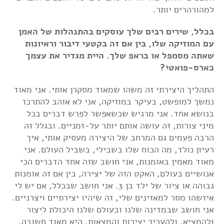
למהורהרים יותר.
בכלל, שירים רבים שלך עוסקים בהתנהלות של האמן
עם המוזיקה שלו, בין אם זה בקטעי דיבור וראיונות
שאתה מסמפל או בראפ שלך. היית מגדיר את עצמך
כארס-פואטי?
התהליך היצירתי זה משהו שמאוד מסקרן אותי. אני מאוד
נמשך למופשט, בעיקר במוזיקה, אני לא אוהב להתרכז
בנושא אחד. אני מרגיש שכשאפשר לפרש דברים בכל
מיני צורות, זה עושה אותם יותר על-זמניים. ובגלל זה
הרבה פעמים גם המרחב של היצירה מעסיק אותי, איך
רעיון נולד, מה הכוח שלו בשבילי, בשביל העולם. אני
מאוד מאמין באומנות, אני חושב שזה אחד הדברים הכי
אנושיים בעולם, האקט הזה של יצירה, בין אם זה אומנות
גבוהה או ציור של ילד בן 3. אני חושב שבכלל, אם יש לי
איזשהו מסר למאזינים שלי, זה שיהיו יצירתיים ויצרניים.
אני חושב שבמדינה שלנו ובעולם שלנו היכולת ליצור
ולהמציא, ולהעריך יצירות והמצאות, היא מאוד חשובה.