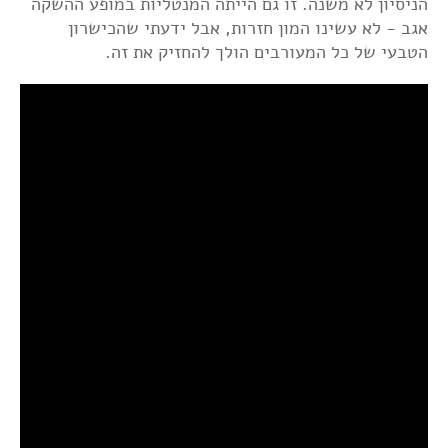
הניסיון לא משנה. זו גם הייתה המנטליות במופע ההשקה
אגב - לא עשינו המון חזרות, אבל ידעתי שהכישרון
הטבעי של כל המעורבים הולך להחזיק את זה.