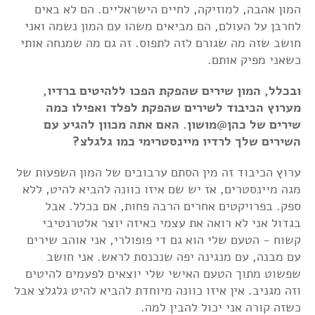
המון אהבה, למוזיקה, לחיים הישראליים. הם לא באים
לחרבן על העולם, הם מביאים משהו עם המון נשמה ואני
חושב שזה מה שגורם לזה לתפוס. זה גם מה שמנחה אותי
כשאני מפיק אותם.
ובכלל, המון שירים שהפקת הפכו ללהיטים ברדיו,
מערוץ הכיבוד לשירים שהפקת לפלד ואפילו כמה
שירים של כהן@מושון. האם אתה מכוון להגיע עם
השירים שלך לרדיו מיינסטרימי כמו גלגלצ?
ערוץ הכיבוד זה מין הסתם ערבובים של המון השפעות של
מגה מיינסטרים, אז יש שם איזו כוונה להביא להיט, ללא
ספק. בפרויקטים אחרים הרבה פחות, אם בכלל. אבל
בגדול אני לא רואה את עצמי כאיזה יוצר אלטרנטיבי
קשוח - הטעם שלי הוא גם די פופולרי, אני אוהב שירים
עם מבנה, עם מנגינה יפה שנכנסת לראש. אני חושב
שפשוט מתוך הטעם האישי שלי יוצאים לפעמים להיטים
וזה מגניב. אין איזו כוונה מיוחדת להביא להיט גלגלצ אבל
כשזה קורה אני יכול להבין למה.