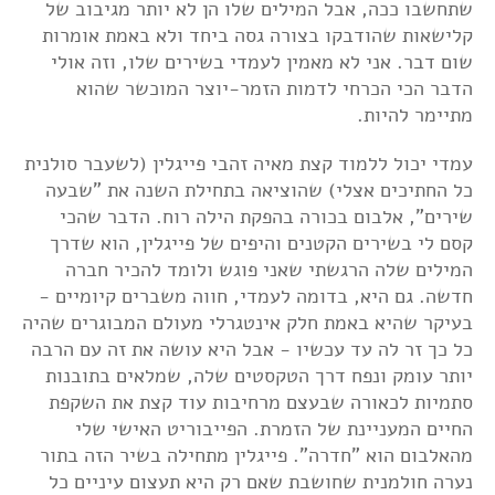
שתחשבו ככה, אבל המילים שלו הן לא יותר מגיבוב של
קלישאות שהודבקו בצורה גסה ביחד ולא באמת אומרות
שום דבר. אני לא מאמין לעמדי בשירים שלו, וזה אולי
הדבר הכי הכרחי לדמות הזמר-יוצר המוכשר שהוא
מתיימר להיות.
עמדי יכול ללמוד קצת מאיה זהבי פייגלין (לשעבר סולנית
כל החתיכים אצלי) שהוציאה בתחילת השנה את "שבעה
שירים", אלבום בכורה בהפקת הילה רוח. הדבר שהכי
קסם לי בשירים הקטנים והיפים של פייגלין, הוא שדרך
המילים שלה הרגשתי שאני פוגש ולומד להכיר חברה
חדשה. גם היא, בדומה לעמדי, חווה משברים קיומיים -
בעיקר שהיא באמת חלק אינטגרלי מעולם המבוגרים שהיה
כל כך זר לה עד עכשיו - אבל היא עושה את זה עם הרבה
יותר עומק ונפח דרך הטקסטים שלה, שמלאים בתובנות
סתמיות לכאורה שבעצם מרחיבות עוד קצת את השקפת
החיים המעניינת של הזמרת. הפייבוריט האישי שלי
מהאלבום הוא "חדרה". פייגלין מתחילה בשיר הזה בתור
נערה חולמנית שחושבת שאם רק היא תעצום עיניים כל