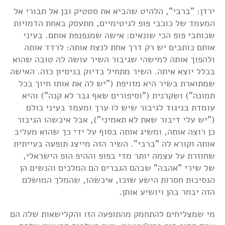
ירדן: "ברבי", הלהיט שהביא את סטטיק ובן אל תבורי אל
המעמד של כוכבי פופ לגיטימיים, מתעסק באחת הדמויות
שכותבי פופ הכי שונאים: אישה שמנפנפת אותם. בעיני
אותם כותבים יש רק דרך אחת לנצח אותה: לרדד אותה
ולהפוך אותה למישהי שגיבור השיר עושה לה טובה שהוא
בכלל יוצא איתה. השיר מתחיל בדיוק בניסיון כזה. האישה
שמתוארת בשיר היא מזויפת ("יש לה את אותו חיוך בכל
תמונה") ושקרנית ("וסיפורים שאף גבר לא קנה") והיא
עומדת בניגוד לגיבור שיש לו ערך ומעמד בעיני כולם
("יש עלי דיבור שאת לא תאמיני"), אבל איכשהו הגיבור
כן רוצה אותה, ומשיג אותה בסוף על ידי כך שהוא מעליב
אותה וקורא לה "ברבי". השיר הזה מייצג תופעה בעייתית
שחוזרת על עצמה יותר מדי בפופ וההיפ הופ הישראלי,
של שירי "אהבה" שבהם הגברים הם המלכים והנשים הן
הנסיכות חסרות הישע שזכו, איכשהו, שהמלך המושלם
הזה יבחר בהן ויושיע אותן.
מי שמצליחים להתחמק מהתופעה הזו והקלישאות שלה הם