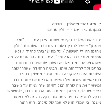
7. איה זהבי פייגלין - חדרה
במקום: עידן עמדי - חלק מהזמן
ירדן: את המשבר הקיומי שחווה עידן עמדי ב-"חלק
מהזמן" אפשר להבין בשתי השורות הראשונות: "חלק
מהזמן היו לי חששות / על מה שרציתי להגיד / ולא
אמרתי ואולי כבר לא אומר". עמדי חווה הרהורים על מה
שהוא פספס בחייו ויש פה משהו שבאמת רבים חווים
בחיים וקל להזדהות איתו. הבעיה היחידה שאחרי שתי
השורות האלו לא קורה כלום. עמדי ממשיך להגיד
בווריאציות שונות של משפטים גנריים את אותו הדבר,
ומשאיר את מה שהיה יכול להיות שיר עמוק על משבר
רציני של שלב מכונן בחיים כסתם הרהור רדוד, שמשמש
כרקע למוזיקה היפה שמתנגת ברקע. כל זה לא באמת
משנה, כי עמדי הוא לא אמן של מילים. הוא רוצה