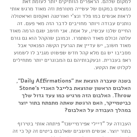
למקום שלהם. הראפרים הוותיקים יותר לעומת זאת
נמצאים במקום של עשייה מטורפת וזה מאוד מרגש אותי
לראות אנשים כמו פלד ונצ'י ואורטגה ואקסום ואיאטולה
נותנים עבודה ויותר מחויבים לדבר הזה מאי פעם. זה
החיים שלנו עכשיו, על אמת. אני חושב שגם הרמה מאוד
עלתה וכולם מאוד השתפרו. וכמובן שהקהל הוא גם גורם
מאוד חשוב, יש עדיין את הגרעין הקשה הפנאטי אבל
מסביבו יש גם מלא קהל חדש שפשוט מגניב לו לשמוע
ראפ בעברית. ובעקבותיהם גם המבוגרים יותר מתחילים
לקלוט את הקטע.
בשנה שעברה הוצאת את "Daily Affirmations",
האלבום הראשון שהוצאת בלייבל האגדי Stone's
Throw. האלבום הזה מרגיש כמו צעד גדול שלך
כביטמייקר, האם הרגשת שאתה מתפתח בתור יוצר
במהלך העבודה על האלבום?
העבודה על "דיילי אפירמיישנז" פיתחה אותי בטירוף
בתור יוצר. אנשים חושבים שאלבום ביטים זה קל כי זה