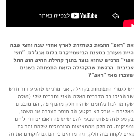
את "ראפ" הוצאת כשחזרת לארץ אחרי שנה וחצי שבה
היית מעורב בסצנת הביטמייקרס בלוס אנג'לס. "חצי
אפוי" מרגיש שהוא נוצר בתוך קהילת ההיפ הופ התל
אביבית. הרגשת שהקהילה הזאת התפתחה בשנים
שעברו מאז "ראפ"?
יש לגמרי התפתחות בקהילה, אני מרגיש שהגיע דור חדש
שבשבילו כל הדברים האלה שאני וחברים שלי (ואלה
שקדמו לנו) נלחמנו שיהיו חלק מהנוף פה, הם מובנים
מאליהם - אבל לא בקטע של חוסר הערכה או משהו,
בקטע שזה פשוט טבעי להם שיש פה ראפרים ודי ג'יים
ומפיקים. זה חלק מהמציאות הנורמלית שלהם והם גם
גאים לקחת בזה חלק, וזה מדהים כי הם גם לוקחים את זה