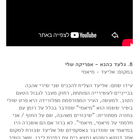
8. גלעד כהנא - אפריקה שלי
במקום: אליעד - מיאמי
עידו שחם: אליעד הצליח להכניס שני שירי אהבה
בכייניים לעשירייה הפותחת, רחוק מעבר לגבול הטעם
הטוב. למעשה, העיר המפורסמת מפלורידה היא פרט שולי
בשיר ששמו הוא "מיאמי" שמדבר בכלל על רומן עם
בחורה מסתורית: "שיכורים מאהבה, שם על החוף / אני
חלמתי על מיאמי, מיאמי". לא ברור אם הם אשכרה היו
במיאמי או שמדובר באסקפיזם של אליעד שבורח למקום
אחר דווקא כשהוא נמצא בים עם בחירת ליבו. שאר השיר