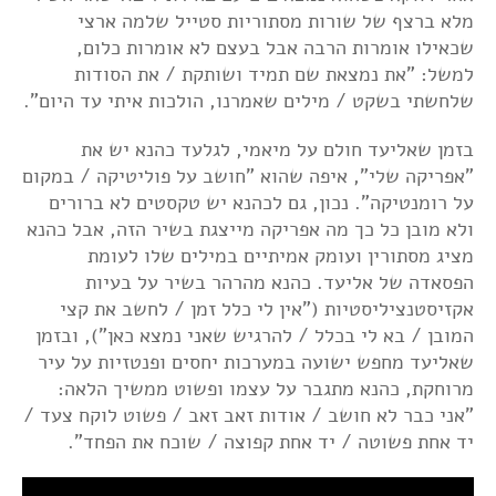
מלא ברצף של שורות מסתוריות סטייל שלמה ארצי
שכאילו אומרות הרבה אבל בעצם לא אומרות כלום,
למשל: "את נמצאת שם תמיד ושותקת / את הסודות
שלחשתי בשקט / מילים שאמרנו, הולכות איתי עד היום".
בזמן שאליעד חולם על מיאמי, לגלעד כהנא יש את
"אפריקה שלי", איפה שהוא "חושב על פוליטיקה / במקום
על רומנטיקה". נכון, גם לכהנא יש טקסטים לא ברורים
ולא מובן כל כך מה אפריקה מייצגת בשיר הזה, אבל כהנא
מציג מסתורין ועומק אמיתיים במילים שלו לעומת
הפסאדה של אליעד. כהנא מהרהר בשיר על בעיות
אקזיסטנציליסטיות ("אין לי כלל זמן / לחשב את קצי
המובן / בא לי בכלל / להרגיש שאני נמצא כאן"), ובזמן
שאליעד מחפש ישועה במערכות יחסים ופנטזיות על עיר
מרוחקת, כהנא מתגבר על עצמו ופשוט ממשיך הלאה:
"אני כבר לא חושב / אודות זאב זאב / פשוט לוקח צעד /
יד אחת פשוטה / יד אחת קפוצה / שוכח את הפחד".