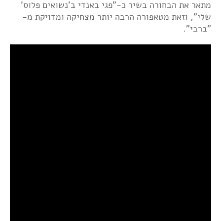
מתאר את הבחורה בשיר כ-"פגי באנדי ב'נשואים פלוס'
שלי", וזאת מטאפורה הרבה יותר מצחיקה ומדויקת מ-
"ברבי".