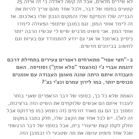
לא שירים מלאים, אבל זה קשה לאללה כי זה איזה 25
קטעים בסופו של דבר, ולכל אחד מהם צריך להיות את
הבנייה שלו והמיקס שלו והמקום הנכון שלו באלבום. אז
זה לימד אותי המון. וגם כמובן שיתופי הפעולה לימדו
אותי המון. אני פשוט מרגיש שיש לי עכשיו הרבה יותר
ניסיון בארסנל אז אני גם יודע להתמודד עם בעיות וגם
לחשוב בכיוונים חדשים.
ב-"חצי אפוי" מתארחים ראפרים צעירים בתחילת דרכם
דוגמת אברי ג'י (מהצמד "פלא אוזן") וסוויסה. האם
העבודה איתם היתה שונה מאופן העבודה עם אומנים
מנוסים יותר, כמו לירון עמרם ונצ'י נצ'?
האמת שלא כל כך, בסופו של דבר הראפרים שאני בוחר
לעבוד איתם הם אנשים שלוקחים את השיט הזה ברצינות,
ומתוך כך הם גם מאוד זורמים (זה נשמע כמו פרדוקס אבל
זה לא!). יש לכל אחד את הקצב שלו, חלק כתבו במקום
וחלק לקחו קצת שיעורי בית, אבל בסופו של דבר הרגשתי
שכל אחד פשוט עושה את מה שטבעי לו ובמובן הזה