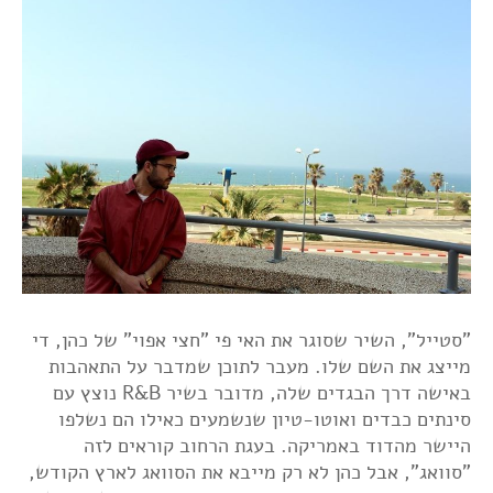
"סטייל", השיר שסוגר את האי פי "חצי אפוי" של כהן, די
מייצג את השם שלו. מעבר לתוכן שמדבר על התאהבות
באישה דרך הבגדים שלה, מדובר בשיר R&B נוצץ עם
סינתים כבדים ואוטו-טיון שנשמעים כאילו הם נשלפו
היישר מהדוד באמריקה. בעגת הרחוב קוראים לזה
"סוואג", אבל כהן לא רק מייבא את הסוואג לארץ הקודש,