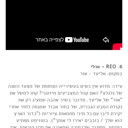
6. REO - אולי
במקום: אליעד - אור
עידו: מדוע אין נשים בעשירייה הפותחת של מצעד השנה
של גלגלצ? האם קהל המצביעים מיזוגני? קחו למשל את
"אור" של אליעד. מדובר בשיר אהבה שמציג רק את
נקודת המבט הגברית, של בחור אבוד שמנסה לחזר אחרי
יקירת ליבו עם כל מיני מחמאות ציוריות ("כדור הארץ
הוא שלך / כוכבים יאירו לי אותך"). בטוויסט מפתיע
בפזמון, מסתבר שלבחורה שמאירה את חייו קוראים, איך