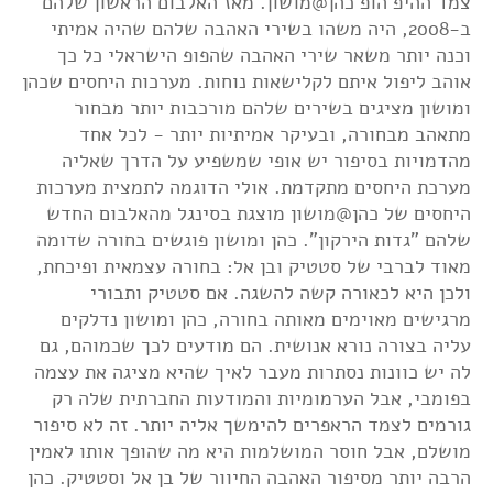
צמד ההיפ הופ כהן@מושון. מאז האלבום הראשון שלהם
ב-2008, היה משהו בשירי האהבה שלהם שהיה אמיתי
וכנה יותר משאר שירי האהבה שהפופ הישראלי כל כך
אוהב ליפול איתם לקלישאות נוחות. מערכות היחסים שכהן
ומושון מציגים בשירים שלהם מורכבות יותר מבחור
מתאהב מבחורה, ובעיקר אמיתיות יותר - לכל אחד
מהדמויות בסיפור יש אופי שמשפיע על הדרך שאליה
מערכת היחסים מתקדמת. אולי הדוגמה לתמצית מערכות
היחסים של כהן@מושון מוצגת בסינגל מהאלבום החדש
שלהם "גדות הירקון". כהן ומושון פוגשים בחורה שדומה
מאוד לברבי של סטטיק ובן אל: בחורה עצמאית ופיכחת,
ולכן היא לכאורה קשה להשגה. אם סטטיק ותבורי
מרגישים מאוימים מאותה בחורה, כהן ומושון נדלקים
עליה בצורה נורא אנושית. הם מודעים לכך שכמוהם, גם
לה יש כוונות נסתרות מעבר לאיך שהיא מציגה את עצמה
בפומבי, אבל הערמומיות והמודעות החברתית שלה רק
גורמים לצמד הראפרים להימשך אליה יותר. זה לא סיפור
מושלם, אבל חוסר המושלמות היא מה שהופך אותו לאמין
הרבה יותר מסיפור האהבה החיוור של בן אל וסטטיק. כהן