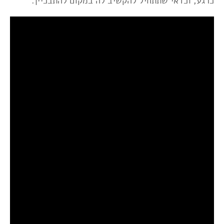
כרגע, וכדאי שתתחיל להקשיב לה במקום להתבכיין.