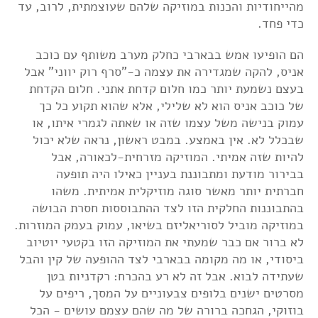
מהייחודיות והכנות במוזיקה שלהם שעוצמתית, לרוב, עד
כדי פחד.
הם הופיעו אמש בבארבי כחלק מערב משותף עם כוכב
אניס, להקה שמגדירה את עצמה כ-"סרף רוק יווני" אבל
בעצם נשמעת יותר כמו חלום קדחת אתני. חלום הקדחת
של כוכב אניס הוא לא שלילי, אלא שהוא תקוע כל כך
עמוק בנישה משל עצמו שזה או שאתה לגמרי איתו, או
שבכלל לא. אין באמצע. במבט ראשון, נראה שלא יכול
להיות שזה אמיתי. המוזיקה מזרחית-לכאורה, אבל
בבירור מודעת ומתבוננת בעניין כאילו היה תופעה
חברתית יותר מאשר סוגה מוזיקלית אמיתית. משהו
בהתבוננות החלקית הזו לצד ההתבוססות חסרת הבושה
במוזיקה מוביל לסוריאליזם בשיאו, עמוק בעמק המוזרות.
לא ברור אם כבר שמעתי את המוזיקה הזו בקטעי יוטיוב
ביסודי, או מה מקומה בבארבי לצד ההופעה של קין והבל
שעתידה לבוא. אבל זה לא רע בהכרח: רקדניות בטן
מסרטים ישנים בלופים צבעוניים על המסך, ריפים על
בוזוקי, הגחכה ברורה של מה שהם עצמם עושים - הכל