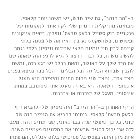
ב-"הר הזהב", גם שיר חדש, יש משהו יותר קלאסי.
מבחינה מוזיקלית הדמיון שלי לקח אותי למקומות של
פנטזיית רוק סטייל בלאק סבאת' וזפלין, ריפים אייקונים
ופשוטים, כשהטקסט נע בין האידאה של פסגה בלתי
קיימת לבין חיי יומיום מלאי שביזות וניסיון בלתי נגמר
להשיג משהו, כל דבר. הרצון להגיע לרגע הזה שאתה שם
את היד שלך על האושר, והאם בכלל יש רגע כזה, ומשם
להבין שבחוץ הכל זה הבל הבלים - הכל כבר נמצא בפנים
מצד אחד, ומצד שני מהות החיים והיצירה היא מעגל
אינסופי. השאלה היא באיזה מעגל אתה מסתובב במחוג
אינסופי: מעגל של יצרנות או צרכנות.
הריף האחרון ב-"הר הזהב" היה ניסיון שלי להביא ריף
בלאק סבאת' קלאסי. ניסיתי להביא את הווייב הזה של
טוני, כל כך טיפשי שזה כבר גאוני, שני תווים וזהו. מעבר
לזה אני יכול להגיד שראיתי את המלווינס פעמיים השנה.
אחת מהן היתה בפסטיבל פסיכוטי בלוס אנג'לס, הם פתחו