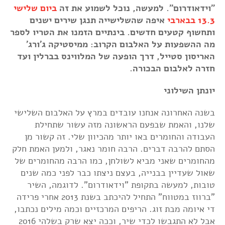
"וידאודרום". למעשה, נוכל לשמוע את זה
ביום שלישי
13.3 בבארבי
איפה שהשלישייה תנגן שירים ישנים
ותחשוף קטעים חדשים. בינתיים הזמנו את הטריו לספר
מה ההשפעות על האלבום הקרוב: ממיסטיקה ג'ורג'
האריסון סטייל, דרך הופעה של המלווינס בברלין ועד
חזרה לאלבום הבכורה.
יונתן השילוני
בשנה האחרונה אנחנו עובדים במרץ על האלבום השלישי
שלנו, והאמת שבפעם הראשונה מזה עשור שתחילת
העבודה והחומרים באו יותר מהכיוון שלי. זה קשור מן
הסתם להרבה דברים. הרבה חומר נאגר, ולמען האמת חלק
מהחומרים שאני מביא לשולחן, כמו הרבה מהחומרים של
שאול שעדיין בבנייה, בעצם ניצתו כבר לפני כמה שנים
טובות, למעשה בתקופת "וידאודרום". לדוגמה, השיר
"ברווז במטווח" התחיל להיכתב בשנת 2013 אחרי פרידה
די איומה מבת זוג. הריפים המרכזיים וכמה מילים נכתבו,
אבל לא התגבשו לכדי שיר, וככה יצא שרק בשלהי 2016