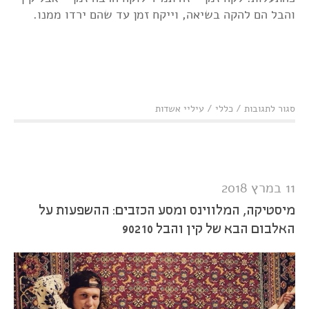
והבל הם להקה בשיאה, וייקח זמן עד שהם ירדו ממנו.
על
סגור לתגובות
/
כללי
/
עיליי אשדות
קין
והבל
90210
בבארבי:
עוצמתיים
עד
11 במרץ 2018
כדי פחד
מיסטיקה, המלווינס ומסע הכזבים: ההשפעות על
האלבום הבא של קין והבל 90210