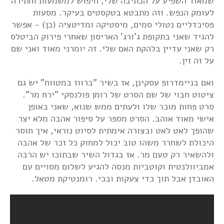
שמאוד השפיע על הכתיבה שלי, חיפוש למשמעות וחתירה
לעומק הנפש. וזה מתבטא בטקסטים בעיקר. מסעות
פסיכדליים נטולי סמים, מיסטיקה ומדיטציה (כן) - אפשר
להגיד שאני בתקופת ג'ורג' האריסון שאחרי פירוק הביטלס
רק שאני עדיין בלהקת האם שלי. זה יומרני מאוד ואני שם
על זה זין.
ואם בניימדרופ עסקינן, אז בשיר "ברווז במטווח" יש גם
ציטוט חבוי של שם הסרט של רומן פולנסקי "ירח מר".
סרט פחות מוכר שלו ולעתים ממש שנוא, שאני באופן
אישי מאוד אוהב. הסרט מספר על סיפור אהבה מלא יצר
שהופך לאט לאט ובצורה אימתית לסיוט נוראי, איך חוסר
היכולת לשחרר משהו טוב יכול למחוק כל זכר של אהבה
ולהשאיר רק טעם מר. אז בגדול השיר שבתוכו יש הרבה
אמביוולנטית וקוטביות מנסה להגיע לשלום מסויים עם
האובדן אבל תוך כדי צעקות ובכי. רומנטיקת מטאל.