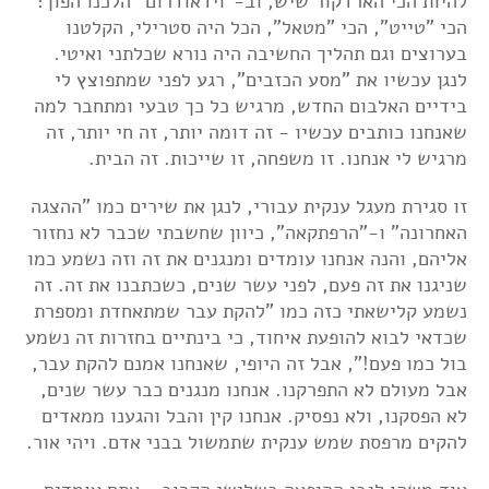
להיות הכי הארדקור שיש, וב-"וידאודרום" הלכנו הפוך:
הכי "טייט", הכי "מטאל", הכל היה סטרילי, הקלטנו
בערוצים וגם תהליך החשיבה היה נורא שכלתני ואיטי.
לנגן עכשיו את "מסע הכזבים", רגע לפני שמתפוצץ לי
בידיים האלבום החדש, מרגיש כל כך טבעי ומתחבר למה
שאנחנו כותבים עכשיו - זה דומה יותר, זה חי יותר, זה
מרגיש לי אנחנו. זו משפחה, זו שייכות. זה הבית.
זו סגירת מעגל ענקית עבורי, לנגן את שירים כמו "ההצגה
האחרונה" ו-"הרפתקאה", כיוון שחשבתי שכבר לא נחזור
אליהם, והנה אנחנו עומדים ומנגנים את זה וזה נשמע כמו
שניגנו את זה פעם, לפני עשר שנים, כשכתבנו את זה. זה
נשמע קלישאתי כזה כמו "להקת עבר שמתאחדת ומספרת
שכדאי לבוא להופעת איחוד, כי בינתיים בחזרות זה נשמע
בול כמו פעם!", אבל זה היופי, שאנחנו אמנם להקת עבר,
אבל מעולם לא התפרקנו. אנחנו מנגנים כבר עשר שנים,
לא הפסקנו, ולא נפסיק. אנחנו קין והבל והגענו ממאדים
להקים מרפסת שמש ענקית שתמשול בבני אדם. ויהי אור.