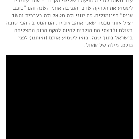
עוד משהו לגבי ההופעה בשלישי הקרוב - אתם עומדים
לשמוע את הלהקה שהכי הגניבה אותי השנה והם "כוכב
אניס" הפנומנלים. זה יווני וזה מטאל וזה בעברית והשד
יציל אותי מכמה שאני אוהב את זה. הם המסיבה הכי טובה
בעולם ולדעתי הם הולכים להיות להקת הרוק המצליחה
בישראל בתוך שנה. בואו לשמוע אותם (ואותנו) לפני
כולם. מילה של שאול.