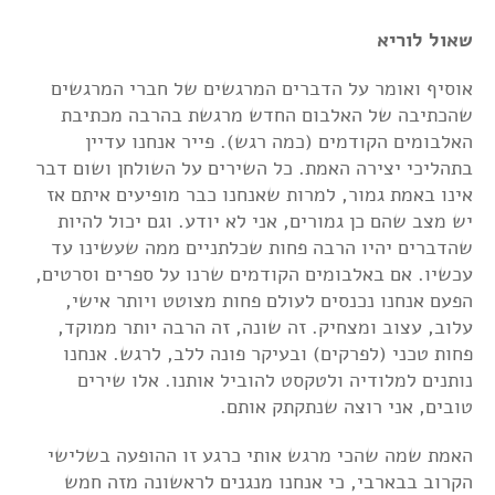
שאול לוריא
אוסיף ואומר על הדברים המרגשים של חברי המרגשים
שהכתיבה של האלבום החדש מרגשת בהרבה מכתיבת
האלבומים הקודמים (כמה רגש). פייר אנחנו עדיין
בתהליכי יצירה האמת. כל השירים על השולחן ושום דבר
אינו באמת גמור, למרות שאנחנו כבר מופיעים איתם אז
יש מצב שהם כן גמורים, אני לא יודע. וגם יכול להיות
שהדברים יהיו הרבה פחות שכלתניים ממה שעשינו עד
עכשיו. אם באלבומים הקודמים שרנו על ספרים וסרטים,
הפעם אנחנו נכנסים לעולם פחות מצוטט ויותר אישי,
עלוב, עצוב ומצחיק. זה שונה, זה הרבה יותר ממוקד,
פחות טכני (לפרקים) ובעיקר פונה ללב, לרגש. אנחנו
נותנים למלודיה ולטקסט להוביל אותנו. אלו שירים
טובים, אני רוצה שנתקתק אותם.
האמת שמה שהכי מרגש אותי כרגע זו ההופעה בשלישי
הקרוב בבארבי, כי אנחנו מנגנים לראשונה מזה חמש