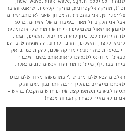
שנות ה-80 (new-wave, drak-wave, synth-pop,
וכו'), מוזיקה אלקטרונית, מוזיקה קלאסית, טראנס והרבה
פלייסטיישן. אני כותב את זה מכיוון שאני לא כותב שירים
אבל אני חלק גדול מאוד בעיבודים של השירים. ברגע
שיונתן או שאול משמיעים ריף חדש המוח שלי אוטומטית
שולח זרועות לכל כיוון לראות מה יכול להתאים, לפתח,
לרגש, לקצר, להשלים, לחרבן, להרוג. ֿההשפעות שלנו הם
די בסיסיות כזה הנוגע למוזיקה שלנו, להקות כמו בלאק
סבאת', מלווינס (שנסענו לראות אותם בשנה שעברה
ביחד בברלין), פיית' נו מור ועוד אנשים טובים כאלה.
האלבום הבא שלנו מרגיש לי כמו משהו מאוד שלם ובוגר
שאנחנו מייצרים בתהליך הרבה יותר נכון נעים וחזק!
תגיעו לבארבי תשמעו קצת שירים חדשים תקבלו בראש -
אנחנו לא נחייה לנצח רק הברווז מנצח!