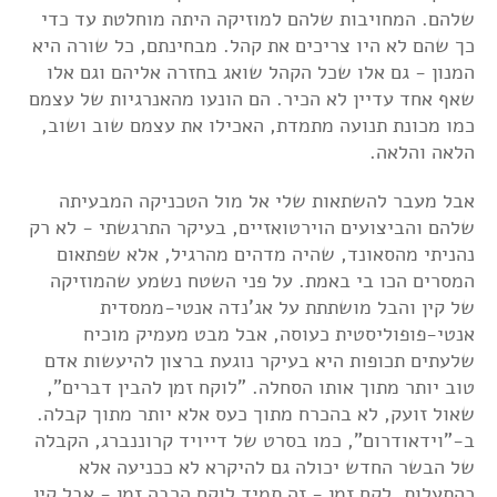
שלהם. המחויבות שלהם למוזיקה היתה מוחלטת עד כדי
כך שהם לא היו צריכים את קהל. מבחינתם, כל שורה היא
המנון - גם אלו שכל הקהל שואג בחזרה אליהם וגם אלו
שאף אחד עדיין לא הכיר. הם הונעו מהאנרגיות של עצמם
כמו מכונת תנועה מתמדת, האכילו את עצמם שוב ושוב,
הלאה והלאה.
אבל מעבר להשתאות שלי אל מול הטכניקה המבעיתה
שלהם והביצועים הוירטואזיים, בעיקר התרגשתי - לא רק
נהניתי מהסאונד, שהיה מדהים מהרגיל, אלא שפתאום
המסרים הכו בי באמת. על פני השטח נשמע שהמוזיקה
של קין והבל מושתתת על אג'נדה אנטי-ממסדית
אנטי-פופוליסטית כעוסה, אבל מבט מעמיק מוכיח
שלעתים תכופות היא בעיקר נוגעת ברצון להיעשות אדם
טוב יותר מתוך אותו הסחלה. "לוקח זמן להבין דברים",
שאול זועק, לא בהכרח מתוך כעס אלא יותר מתוך קבלה.
ב-"וידאודרום", כמו בסרט של דייויד קרוננברג, הקבלה
של הבשר החדש יכולה גם להיקרא לא ככניעה אלא
כהתעלות. לקח זמן - זה תמיד לוקח הרבה זמן - אבל קין