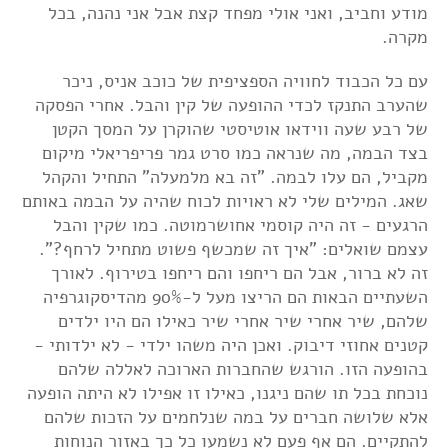
מודע וחביב, ואני אולי מפחד קצת אבל אני נהנה, בכל
מקרה.
עם כל הכבוד לחוויה הספציפית של כוכב אניס, ניכר
שהערב התנקז לכדי ההופעה של קין והבל. אחרי הפסקה
של רבע שעה ווידאו אוטיסטי שהוקרן על המסך הקטן
בצד הבמה, מה שנראה כמו סרט גמר פריפריאלי מיקום
מקביל, הם עלו לבמה. "זה בא מלמעלה" התחיל והקהל
שאג. המילים שלי לא ראויות לכוח שהיה על הבמה באותם
הרגעים - זה היה קוסמי אחושרמוטה. כמו שקין והבל
עצמם שואלים: "איך זה שמכשף פשוט מתחיל לרחף?".
זה לא ברור, אבל הם ריחפו והם ריחפו בטירוף. לאורך
השעתיים הבאות הם הריצו מעל ל-90% מהדיסקוגרפיה
שלהם, שיר אחרי שיר אחרי שיר כאילו הם היו ילדים
קטנים אחוזי דיבוק. ואכן היה משהו ילדי - לא ילדותי -
בהופעה הזו. הורגש שהחברות הארוכה לאללה שלהם
נוכחת בכל תו שהם ניגנו, כאילו זו אפילו לא היתה הופעה
אלא שלושה חברים על במה שנלחמים על הזכות שלהם
להתקיים. הם אף פעם לא נשמעו כל כך באזור הנוחות