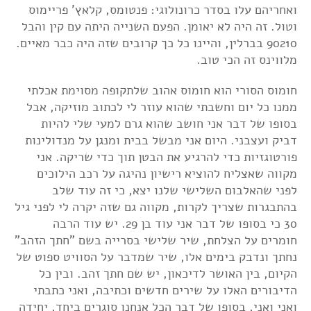
ואחריהם עלו בסדר כרונולוגי: פנטומס, קלאץ' פריימוס
וטול. זה היה לא יאומן. הפעם השנייה היתה עם קין והבל
90210 בברלין, והיינו כל כך קרובים שזה היה כבר מאיים.
מלווינס זה הכי טוב.
חומוס הסורי הוא חומוס אהוב שלתקופה מסוימת אכלתי
ממנו כל יום וחשבתי שהוא עוזר לי לכתוב מוזיקה, אבל
בסופו של דבר אני חושב שהוא גרם למעי שלי להיות
דביק ועצבני. היום אני מבשל בבית ומנגן על מנדולינות
פורטוגזיות כדי להרגיע את הבטן תוך כדי שריקה. אני
מקווה שאצליח להוציא רישיון נהיגה על רכב הילוכים
לפני שהאלבום השלישי שלנו יצא, כי זה עוד שלב
בהתבגרות שצריך לקרות, מקווה גם שזה יקרה לי לפני גיל
30 כי בסופו של דבר אני עוד בן 29. יש עוד הרבה
חומרים על הצלחת, שיר שלישי בסרייה בשם "חתך הזהב"
נחתך ונדבק בימים אלו, שיר שמדבר על הסוויט ספוט של
הקיום, בין האושר לדיכאון, יש שם חתך זהב. ובין כל
הדיבורים האלו על שירים חדשים וכתיבה, ואני כתבתי
ואני ואני, בסופו של דבר הכל אנחנו סוגרים ביחד, יחידה