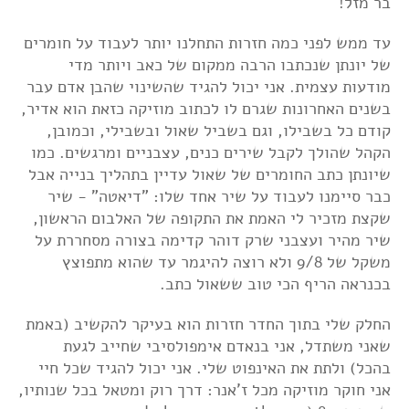
בר מזל!
עד ממש לפני כמה חזרות התחלנו יותר לעבוד על חומרים
של יונתן שנכתבו הרבה ממקום של כאב ויותר מדי
מודעות עצמית. אני יכול להגיד שהשינוי שהבן אדם עבר
בשנים האחרונות שגרם לו לכתוב מוזיקה כזאת הוא אדיר,
קודם כל בשבילו, וגם בשביל שאול ובשבילי, וכמובן,
הקהל שהולך לקבל שירים כנים, עצבניים ומרגשים. כמו
שיונתן כתב החומרים של שאול עדיין בתהליך בנייה אבל
כבר סיימנו לעבוד על שיר אחד שלו: "דיאטה" - שיר
שקצת מזכיר לי האמת את התקופה של האלבום הראשון,
שיר מהיר ועצבני שרק דוהר קדימה בצורה מסחררת על
משקל של 9/8 ולא רוצה להיגמר עד שהוא מתפוצץ
בכנראה הריף הכי טוב ששאול כתב.
החלק שלי בתוך החדר חזרות הוא בעיקר להקשיב (באמת
שאני משתדל, אני בנאדם אימפולסיבי שחייב לגעת
בהכל) ולתת את האינפוט שלי. אני יכול להגיד שכל חיי
אני חוקר מוזיקה מכל ז'אנר: דרך רוק ומטאל בכל שנותיו,