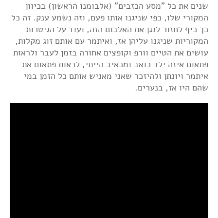
שנים את כל "מסע הכזבים" (אלבומנו הראשון) בכיוון
המקורי שלו, כפי שניגנו אותו פעם, וזה נשמע ענק. זה כל
כך כיף לחזור לנגן את האלבום הזה, ועוד על הגיטרות
המקוריות שניגנו עליהן אז, ואיתמר עם אותם זוג מקלות,
עושים את הטיים וורפ וקופצים אחורה בזמן לעבר ולראות
פתאום איזה ילד כואב ומכאיב הייתי, לראות פתאום את
איתמר ויונתן ולהיזכר שאני מאניש אותם כל הזמן במי
שהם היו אז, בנערים.