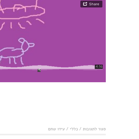
על
סגור לתגובות
/
כללי
/
עידו שחם
אינטרו
81: