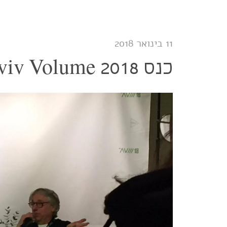
אסף
חנגל
-
מוזיקה
אלקטרונית חכמה
11 בינואר 2018
כנס Tel Aviv Volume 2018: השואו של וונדפפלייר