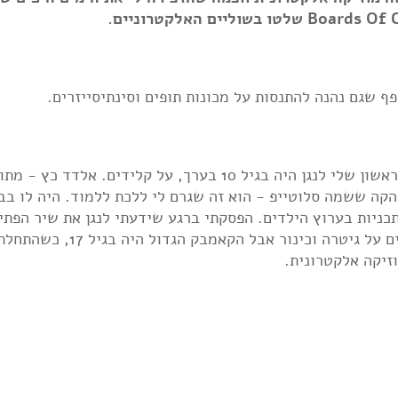
נולדתי בתל אביב ושם אני חי גם היום. הניסיון הראשון שלי לנגן היה בגיל 10 בערך, על קלידים. אלדד כץ 
הקה ששמה סלוטייפ - הוא זה שגרם לי ללכת ללמוד. היה לו בב
מתכניות בערוץ הילדים. הפסקתי ברגע שידעתי לנגן את שיר הפת
דרגון בול זי לדעתי. היו עוד כמה ניסיונות כושלים על גיטרה וכינור אבל ה
זיקה אלקטרונית.