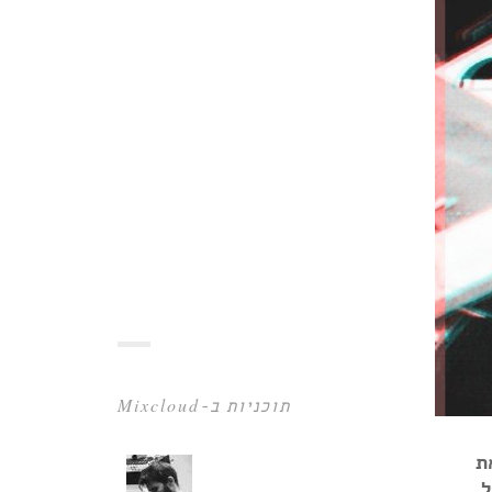
תוכניות ב-Mixcloud
ת
ל