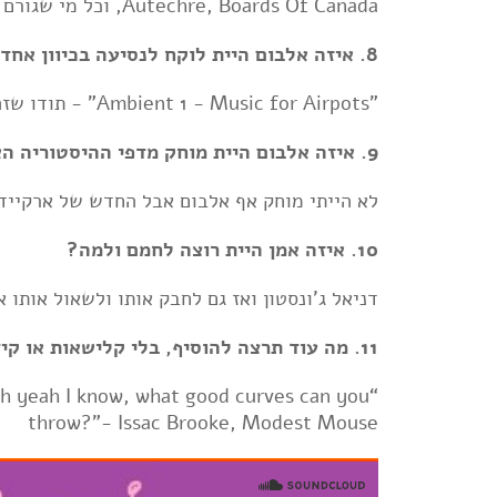
Autechre, Boards Of Canada, וכל מי שגורם לי לקפץ ולהיות שמח
8. איזה אלבום היית לוקח לנסיעה בכיוון אחד למאדים?
”Ambient 1 - Music for Airpots” - תודו שזה בול הוייב.
9. איזה אלבום היית מוחק מדפי ההיסטוריה האנושית?
לא הייתי מוחק אף אלבום אבל החדש של ארקייד 
10. איזה אמן היית רוצה לחמם ולמה?
דניאל ג'ונסטון ואז גם לחבק אותו ולשאול אותו 
11. מה עוד תרצה להוסיף, בלי קלישאות או קידום עצמי?
oh yeah I know, what good curves can you
throw?”- Issac Brooke, Modest Mouse