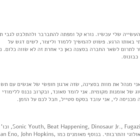
העשייה שלי עכשיו. נורא קל ומפתה להתברבר ולהתלבט לגבי תו
תי באותו הרגע. פשוט להמשיך ללמוד וליצור, לשים דגש על
לתרום לשאר החברה בסצנה כאן כי אחרת זה לא שווה כלום. נ
כבונוס.
אני מנהל את מוות בסצינה, שזה ארגון חופשי של אנשים עם תשו
ג של אומנות מקומית. אני לומד סאונד, ובקרוב נכנס ללימודי
מכניסה לי, אני עובד בסקס סטייל, חבל לכם על הזמן.
המון מהאינדי רוק האמריקאי בשנות ה-80-90: eat Happening, Dinosaur Jr., Fugazi
ברמה המוזיקלית כמובן אבל לגמרי גם בפן האידאולוגי והתרבותי. בנוסף מאומנים כמו  John Hopkins