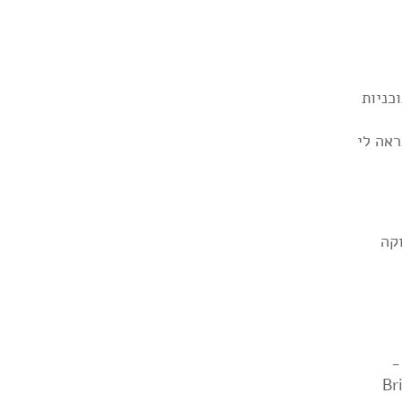
כניות
ראה לי
קה
Sonic Youth, B, וכו' -
Brian Eno,,