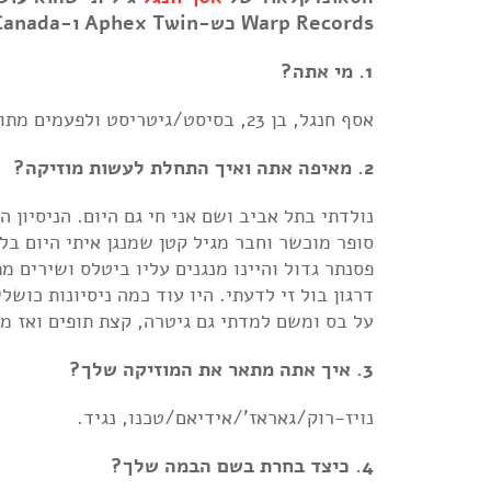
Warp Records כש-Aphex Twin ו-Boards Of Canada שלטו בשוליים האלקטרוניים.
1. מי אתה?
אסף חנגל, בן 23, בסיסט/גיטריסט ולפעמים מתופף שגם נהנה להתנסות על מכונות תופים וסינתיסייזרים.
2. מאיפה אתה ואיך התחלת לעשות מוזיקה?
סופר מוכשר וחבר מגיל קטן שמנגן איתי היום בל
פסנתר גדול והיינו מנגנים עליו ביטלס ושירים 
על בס ומשם למדתי גם גיטרה, קצת תופים ואז מו
3. איך אתה מתאר את המוזיקה שלך?
נויז-רוק/גאראז'/אידיאם/טכנו, נגיד.
4. כיצד בחרת בשם הבמה שלך?