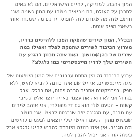
המון אהבה, למוזיקה, לחיים הישראליים. הם לא באים
לחרבן על העולם, הם מביאים משהו עם המון נשמה ואני
חושב שזה מה שגורם לזה לתפוס. זה גם מה שמנחה אותי
כשאני מפיק אותם.
ובכלל, המון שירים שהפקת הפכו ללהיטים ברדיו,
מערוץ הכיבוד לשירים שהפקת לפלד ואפילו כמה
שירים של כהן@מושון. האם אתה מכוון להגיע עם
השירים שלך לרדיו מיינסטרימי כמו גלגלצ?
ערוץ הכיבוד זה מין הסתם ערבובים של המון השפעות של
מגה מיינסטרים, אז יש שם איזו כוונה להביא להיט, ללא
ספק. בפרויקטים אחרים הרבה פחות, אם בכלל. אבל
בגדול אני לא רואה את עצמי כאיזה יוצר אלטרנטיבי
קשוח - הטעם שלי הוא גם די פופולרי, אני אוהב שירים
עם מבנה, עם מנגינה יפה שנכנסת לראש. אני חושב
שפשוט מתוך הטעם האישי שלי יוצאים לפעמים להיטים
וזה מגניב. אין איזו כוונה מיוחדת להביא להיט גלגלצ אבל
כשזה קורה אני יכול להבין למה.