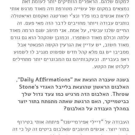
למקום שלהם. הראפרים הוותיקים יותר לעומת זאת
נמצאים במקום של עשייה מטורפת וזה מאוד מרגש אותי
לראות אנשים כמו פלד ונצ'י ואורטגה ואקסום ואיאטולה
נותנים עבודה ויותר מחויבים לדבר הזה מאי פעם. זה
החיים שלנו עכשיו, על אמת. אני חושב שגם הרמה מאוד
עלתה וכולם מאוד השתפרו. וכמובן שהקהל הוא גם גורם
מאוד חשוב, יש עדיין את הגרעין הקשה הפנאטי אבל
מסביבו יש גם מלא קהל חדש שפשוט מגניב לו לשמוע
ראפ בעברית. ובעקבותיהם גם המבוגרים יותר מתחילים
לקלוט את הקטע.
בשנה שעברה הוצאת את "Daily Affirmations",
האלבום הראשון שהוצאת בלייבל האגדי Stone's
Throw. האלבום הזה מרגיש כמו צעד גדול שלך
כביטמייקר, האם הרגשת שאתה מתפתח בתור יוצר
במהלך העבודה על האלבום?
העבודה על "דיילי אפירמיישנז" פיתחה אותי בטירוף
בתור יוצר. אנשים חושבים שאלבום ביטים זה קל כי זה