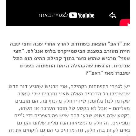
את "ראפ" הוצאת כשחזרת לארץ אחרי שנה וחצי שבה
היית מעורב בסצנת הביטמייקרס בלוס אנג'לס. "חצי
אפוי" מרגיש שהוא נוצר בתוך קהילת ההיפ הופ התל
אביבית. הרגשת שהקהילה הזאת התפתחה בשנים
שעברו מאז "ראפ"?
יש לגמרי התפתחות בקהילה, אני מרגיש שהגיע דור חדש
שבשבילו כל הדברים האלה שאני וחברים שלי (ואלה
שקדמו לנו) נלחמנו שיהיו חלק מהנוף פה, הם מובנים
מאליהם - אבל לא בקטע של חוסר הערכה או משהו,
בקטע שזה פשוט טבעי להם שיש פה ראפרים ודי ג'יים
ומפיקים. זה חלק מהמציאות הנורמלית שלהם והם גם
גאים לקחת בזה חלק, וזה מדהים כי הם גם לוקחים את זה