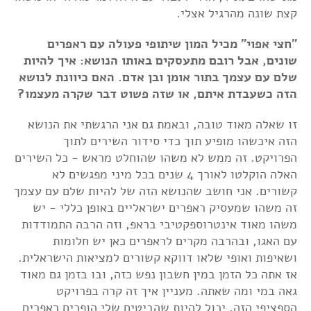
קצת שונה מהרגיל אצלי.
"חצי אפוי" מכיל המון שיתופי פעולה עם ראפרים
שונים, אבל רובם מתעסקים באותו הנושא: איך להיות
שלם עם עצמך בתור אומן ובן אדם. האם כיוונת לנושא
הזה כשעבדת איתם, או שזה פשוט דבר שקרה מעצמו?
זו שאלה מאוד טובה, ובאמת גם אני הרגשתי את הנושא
הזה איכשהו מופיע תוך כדי סידור השירים לתוך
הפרויקט. זה ממש לא משהו שהוחלט מראש - כל השירים
האלה הוקלטו לאורך 4 שנים בכל מיני מפגשים לא
קשורים. אני חושב שהנושא הזה של להיות שלם עם עצמך
זה משהו שמעסיק ראפרים ישראליים באופן כללי - יש
משהו מאוד אינטרוספקטיבי בראפ, וזה הרבה התמודדות
עם האגו, ובהרבה מקרים לראפרים כאן יש חלומות
ושאיפות ואופי שלאו דווקא קשורים למציאות הישראלית.
אז אתה כל הזמן במין חשבון נפש כזה, ובו בזמן גם מאוד
גאה במי ומה שאתה. מעניין איך זה קרה בפרויקט
הספציפי הזה, יכול להיות שהביטים שלי הופכים ראפרים