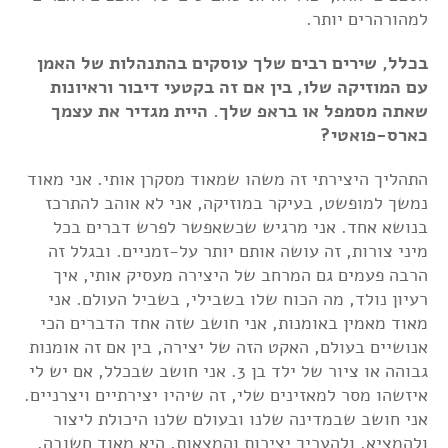
למהורהרים יותר.
בכלל, שירים רבים שלך עוסקים בהתנהלות של האמן
עם המוזיקה שלו, בין אם זה בקטעי דיבור וראיונות
שאתה מסמפל או בראפ שלך. היית מגדיר את עצמך
כארס-פואטי?
התהליך היצירתי זה משהו שמאוד מסקרן אותי. אני מאוד
נמשך למופשט, בעיקר במוזיקה, אני לא אוהב להתרכז
בנושא אחד. אני מרגיש שכשאפשר לפרש דברים בכל
מיני צורות, זה עושה אותם יותר על-זמניים. ובגלל זה
הרבה פעמים גם המרחב של היצירה מעסיק אותי, איך
רעיון נולד, מה הכוח שלו בשבילי, בשביל העולם. אני
מאוד מאמין באומנות, אני חושב שזה אחד הדברים הכי
אנושיים בעולם, האקט הזה של יצירה, בין אם זה אומנות
גבוהה או ציור של ילד בן 3. אני חושב שבכלל, אם יש לי
איזשהו מסר למאזינים שלי, זה שיהיו יצירתיים ויצרניים.
אני חושב שבמדינה שלנו ובעולם שלנו היכולת ליצור
ולהמציא, ולהעריך יצירות והמצאות, היא מאוד חשובה.