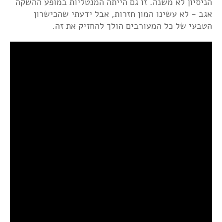
הניסיון לא משנה. זו גם הייתה המנטליות במופע ההשקה
אגב - לא עשינו המון חזרות, אבל ידעתי שהכישרון
הטבעי של כל המעורבים הולך להחזיק את זה.