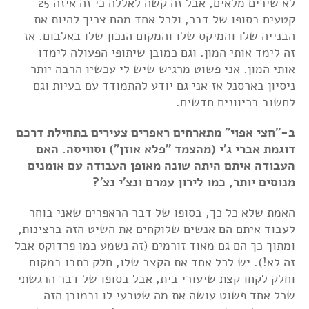
לא שירים מלאים, אבל זה קשה לאללה כי זה איזה 25
קטעים בסופו של דבר, ולכל אחד מהם צריך להיות את
הבנייה שלו והמיקס שלו והמקום הנכון שלו באלבום. אז
זה לימד אותי המון. וגם כמובן שיתופי הפעולה לימדו
אותי המון. אני פשוט מרגיש שיש לי עכשיו הרבה יותר
ניסיון בארסנל אז אני גם יודע להתמודד עם בעיות וגם
לחשוב בכיוונים חדשים.
ב-"חצי אפוי" מתארחים ראפרים צעירים בתחילת דרכם
דוגמת אברי ג'י (מהצמד "פלא אוזן") וסוויסה. האם
העבודה איתם היתה שונה מאופן העבודה עם אומנים
מנוסים יותר, כמו לירון עמרם ונצ'י נצ'?
האמת שלא כל כך, בסופו של דבר הראפרים שאני בוחר
לעבוד איתם הם אנשים שלוקחים את השיט הזה ברצינות,
ומתוך כך הם גם מאוד זורמים (זה נשמע כמו פרדוקס אבל
זה לא!). יש לכל אחד את הקצב שלו, חלק כתבו במקום
וחלק לקחו קצת שיעורי בית, אבל בסופו של דבר הרגשתי
שכל אחד פשוט עושה את מה שטבעי לו ובמובן הזה