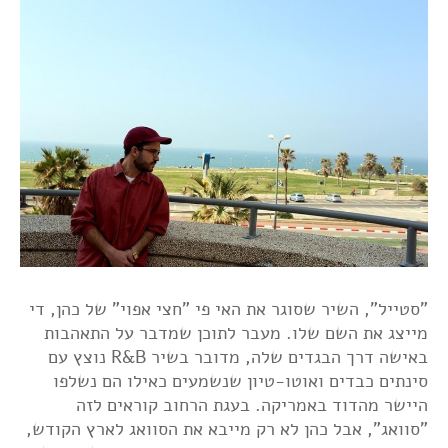
"סטייל", השיר שסוגר את האי פי "חצי אפוי" של כהן, די
מייצג את השם שלו. מעבר לתוכן שמדבר על התאהבות
באישה דרך הבגדים שלה, מדובר בשיר R&B נוצץ עם
סינתים כבדים ואוטו-טיון שנשמעים כאילו הם נשלפו
היישר מהדוד באמריקה. בעגת הרחוב קוראים לזה
"סוואג", אבל כהן לא רק מייבא את הסוואג לארץ הקודש,