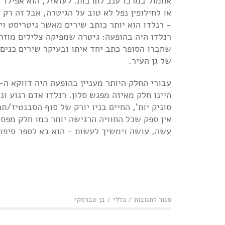
אתמול במרכז ענב לתרבות. לעזאזל, הוא אפילו
או לחילופין נפל לא טוב על הגיטרה, אבל זה רק ה
- רנלדו הוא יותר כותב שירים מאשר גיטריסט וי
רנלדו היה בהופעה: גיטרה שמפיקה צלילים מוזרי
שחברו הסופר כתב יחד איתו ובעיקר שירים כנים
של גן העיר.
היינו חלק מאיזה מפגש סלון. רנלדו אדם רגוע ו
סוניק יות', החיים בניו יורק של סוף הסבנטיז/
אין ספק שכל החוויה הרגישה יותר כמו חלק מפס
עשה, עושה וימשיך לעשות - הוא בא לספר סיפור
על
סגור לתגובות
/
כללי
/
בן טברסקי
לי
רנלדו
במרכז