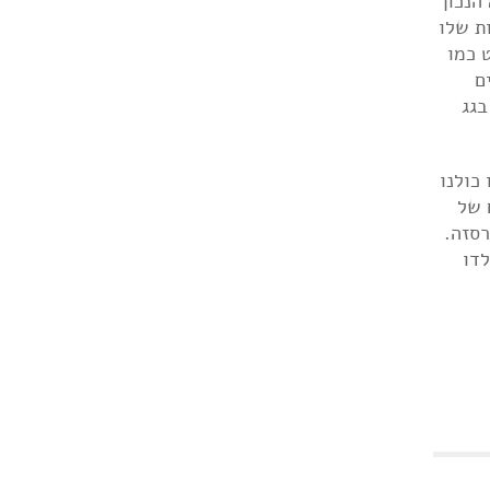
הנכון
ות שלו
 כמו
ם
בגג
אילו כולנו
 של
רסזה.
לדו