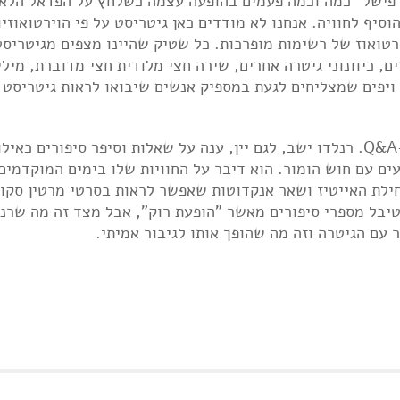
 "פישל" כמה וכמה פעמים בהופעה עצמה כשלחץ על הפדאל הלא 
וסיף לחוויה. אנחנו לא מודדים כאן גיטריסט על פי הוירטואוזי
רטואוז של רשימות מופרכות. כל שטיק שהיינו מצפים מגיטריסט
ם, כיוונוני גיטרה אחרים, שירה חצי מלודית חצי מדוברת, מילי
 ויפים שמצליחים לגעת במספיק אנשים שיבואו לראות גיטריסט 
עבורי החלק היותר מעניין בהופעה היה דווקא ה-Q&A. רנלדו ישב, לגם יין, ענה על שאלות וסיפר סיפורים כ
נעים עם חוש הומור. הוא דיבר על החוויות שלו בימים המוקדמים
תחילת האייטיז ושאר אנקדוטות שאפשר לראות בסרטי מרטין סקו
טיבל מספרי סיפורים מאשר "הופעת רוק", אבל מצד זה מה שרנ
 עם הגיטרה וזה מה שהופך אותו לגיבור אמיתי.