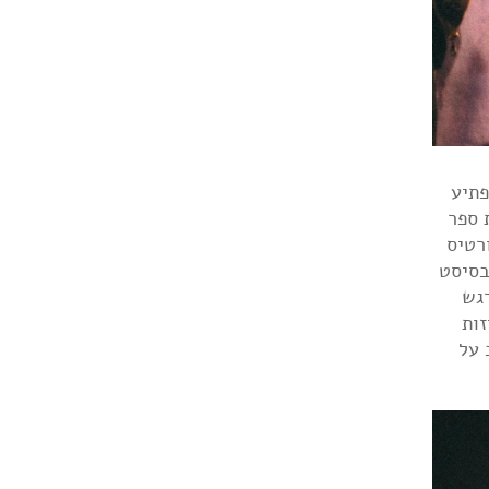
ה הפתיע
 ספר
רטיס
בסיסט
רגש
זות
 על