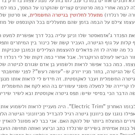
א חנונים אחרים במרכז ענב לתרבות על מנת לצפות בו ורק בו מ
עלה לבמה אחרי כמה סרטונים קצרים שהוקרנו על המסך, כמו למ
טרה של רנלדו)
מתעלל לחלוטין בגיטרה החשמלית
, או סרטון של 
את הפנדר ג'אזמאסטר שלו וניגן עליה בכל דרך אפשרית למעט ה
ף קלות על גוף הגיטרה, העביר קשת של כינור בין המיתרים ותפ
כל מה שהיה לו זה פדאלים להעצמת הצלילים וכמובן טכניקות ה
ור הביאו לעולם הרוקנרול. אבל אחרי כמה דקות של לי רנלדו ד
צמו. כמה כבר אפשר לראות ולשמוע בן אדם שגורם לגיטרה שלו
להישמע כמו אוקיינוס חשמלי? האם זה ה-GOAT של הגיטרה, בחור מניו יורק ש-"עושה רעש"? לפני שחשבת
סיק עם הגיטרה החשמלית ועבר לאקוסטית. זה חידש לי לראות אותו מנגן
 לו קריירה של למעלה משני עשורים בה הוא לקח את החשמלית 
ה הדבר הכי בסיסי שיש: תפס גיטרה אקוסטית ובא לשיר שירים
השירים שבוצעו היו מתוך קריירת הסולו שלו ואלבומו האחרון "Electric Trim". היה מעניין לראות ולשמ
ו נוגנו עם כיוונון גיטרה רגיל להבדיל מכיוונוני הגיטרה הלא
שירים המוצלח ביותר של להקת האם. אני כבר לא מסוגל להאזין 
כנות אמיתית בשירים שרנלדו כתב וביצע ואותה תחושה הועב