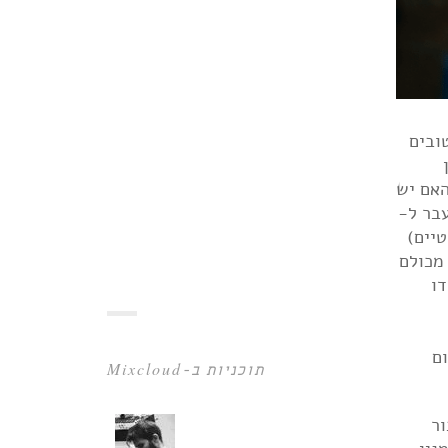
א ברור למה הוא עדיין רלוונטי, רשימה של 100 הכי טובים
שואל, האם יש
יכול לעשות הבחנה בין מוזיקאי למוזיקאי ולומר ש-X הרבה יותר טוב מ-Y מעבר ל-
 (גרייטסט אוף אול טיים)
 מכולם
דו
ום
תוכניות ב-Mixcloud
 לארץ גיבור