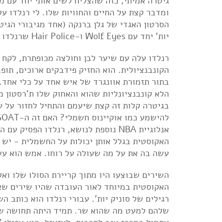
גיטרה אמיתי, כזה שהצליח לשים אותי יחד עם מל
ומדבר קצת על החיים והחוויות שלו. לי רנלדו 
הסרטון האגדי של גלן ברנקה (אחד מגיבורי הגי
יות' יחד עם Wolf Eyes ו-Hair Police שרנלדו עצמו צילם על הבמה בזמן שהם מתעללים בכל הקונספט של מוזיקה.
רנלדו עלה עם שיער לבן וחולצה מכופתרת, לקח 
הקונבנציולית. הוא החזיק פידבקים ארוכים, תופ
בתור תזמורת אוונגרד של איש אחד על כלי אחד. 
הלא קונבנציונליות שהוא והאחוק שלו ת'רסטון מ
בגיטרה קלות זה קצת שיעמם והתחיל לחזור על ע
אנלוגיית NBA נוספת לנושא, רנלדו הפ
האקוסטית בגלל אותן יכולות על החשמלית - יש
עשה בה את על מה שעולה על רוחו. אמש הוא עש
האקוסטית במיוחד לאור העובדה שהיו שירים שאפיל
רגילים של סוניק יות'. עבורי רנלדו הוא כותב ה
שלהם למעט מה שהוא שר. תמיד היתה תחושה של 