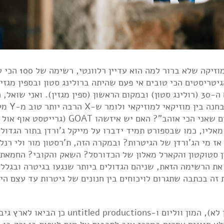
מדי פעם צצה איזו רשימה קקיונית באיזה מגזין מוזיקה של
טריסטים הכי טובים אי פעם שהיתה ברולינג סטון ובספין מגזין
שמיקמה את ת'רסטון מור ולי רנלדו ביחד במקום ה-30 (רולינג סטון) ובמקום הראשון (ספין מגזין). ואני 
איזשהו לוח סטטיסטיקות שבאמת 
"וואלה הוא קולע לטעם שלי והוא כתב את השירים שאני הכי אוהב"? האם יש איזשהו GOAT
אליו, כמו שבספורט תמיד ידברו על מייקל ג'ורדן בתור הגדול
. אז מי הג'ורדן של הגיטרות? ובמקרה הזה, ת'רסטון מור ולי רנל
ן סטוקטון והקארל מאלון של הכדורסל? השאק והקובי? החמאת
ת הרשימה הזאת, שניהם הגדולים ביותר שנגעו בגיטרה ובגלל
 זה בכתבה שתגרום לויכוחים בין חנונים של גיטרות עד עצם הי
אבל, בין אם הרשימות האלה בכלל רלוונטיות (הן לא), המון ווליום ו-untitled productions כן הביאו