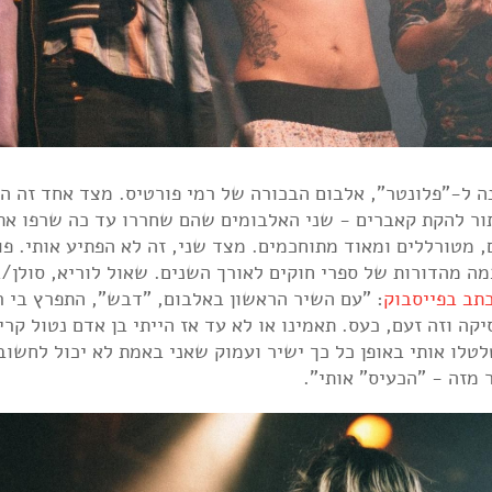
הבל 90210 הרימו מופע מחווה לכבוד 40 שנה ל-"פלונטר", אלבום הבכורה של רמי פורטיס. מצד אחד ז
תור להקת קאברים - שני האלבומים שהם שחררו עד כה שרפו את
 מטורללים ומאוד מתוחכמים. מצד שני, זה לא הפתיע אותי. פו
מה מהדורות של ספרי חוקים לאורך השנים. שאול לוריא, סולן/
תב בפייסבוק
: "עם השיר הראשון באלבום, "דבש", התפרץ בי 
ה וזה זעם, כעס. תאמינו או לא עד אז הייתי בן אדם נטול קרי
לטלו אותי באופן כל כך ישיר ועמוק שאני באמת לא יכול לחשוב
 מזה - "הכעיס" אותי".