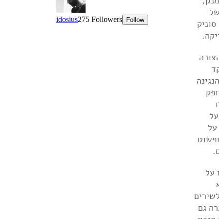
נגן,
של
סוניק
צורה
קד
נגינה
ופק
י על
 על
ופשוט
.
וע אותו על
לשירים
רה גם