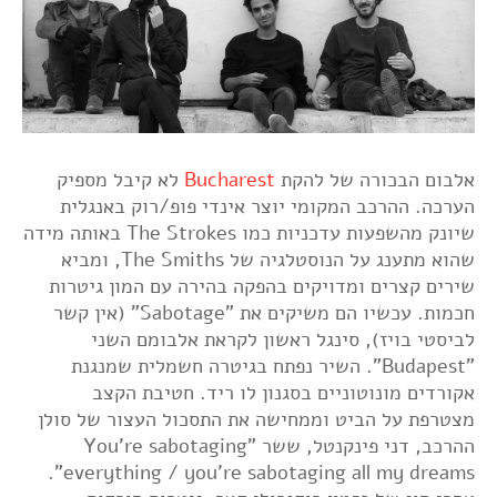
אלבום הבכורה של להקת
Bucharest
לא קיבל מספיק
הערכה. ההרכב המקומי יוצר אינדי פופ/רוק באנגלית
שיונק מהשפעות עדכניות כמו The Strokes באותה מידה
שהוא מתענג על הנוסטלגיה של The Smiths, ומביא
שירים קצרים ומדויקים בהפקה בהירה עם המון גיטרות
חכמות. עכשיו הם משיקים את "Sabotage" (אין קשר
לביסטי בויז), סינגל ראשון לקראת אלבומם השני
"Budapest". השיר נפתח בגיטרה חשמלית שמנגנת
אקורדים מונוטוניים בסגנון לו ריד. חטיבת הקצב
מצטרפת על הביט וממחישה את התסכול העצור של סולן
ההרכב, דני פינקנטל, ששר "You’re sabotaging
everything / you’re sabotaging all my dreams”.