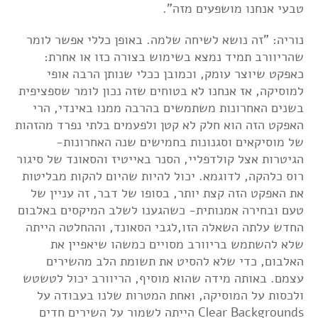
טבעי אנחנו מושפעים מזה".
נוריה: "זה נושא לשיחה שלמה. באופן כללי אפשר לומר
שהריוורב תמיד נמצא בשימוש בצורה כזו או אחרת‫:
כאפקט שיוצר עומק, וכמובן ככלי שנותן הרבה אופי
למוסיקה, אז ‬אנחנו לא בטוחים שזה נכון לומר שספציפית
בשנים האחרונות משתמשים בהרבה ממנו באינדי‫, הרי
האפקט הזה הוא חלק לא קטן ולפעמים בלתי נפרד מהזהות
של מוסיקאים וסגנונות בחמישים שנה האחרונות-
הגיטרות אצל קולדפליי, הסנר באייטיז והסאונד של סיגור
רוס כלהקה, לדוגמא. יכול להיות שהיום להקות מבליטות
את האפקט הזה קצת יותר, בסופו של דבר, זה עניין של
טעם ובחירה אמנותית- ‬כשהגענו לשלב המיקסים באלבום
החדש עלתה השאלה הזו,לגבי הסאונד, וההחלטה הייתה
שלא להשתמש בריוורב מסויים כמשהו שיאפיין את
האלבום, כדי שלא להסיט את תשומת הלב מהשירים
עצמם. באותה מידה שהוא מוסיף, הריוורב יכול לטשטש
ולכסות על המוסיקה, ואחת המטרות שלנו בעבודה על
Clear Backgrounds הייתה לשמור על השירים חדים