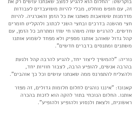
בוקרשט:
"
החלום הוא להגיע למצב שאנחנו עושים רק את
זה, עם חופש מוחלט, מבלי להיות משועבדים לעבודות
מזדמנות ששואבות מאתנו את כל הזמן והאנרגיה. להיות
חצי מהשנה בדרכים ובחצי השני לכתוב ולהקליט חומרים
חדשים. להרגיש שזה משהו חי שזז ומתרחב כל הזמן, עם
קהל גדול שאוהב אותנו מספיק ולא מפחד לשמוע אותנו
משתנים ומתנסים בדברים חדשים".
נוריה: "להמשיך ליצור יחד, להגיע להרבה קהל ולגעת
בהרבה אנשים, להופיע הרבה, לצבור חוויות יחד,
ולהצליח להתפרנס ממה שאנחנו עושים וכל כך אוהבים".
קאנונז: "איננו נוהגים לחלום חלומות גדולים, זה מפזר
אותנו. החלום הנוכחי בתור להקה הוא לזכות בהכרה
ראשונית, ולצאת ולנסוע ולהופיע ולהופיע".