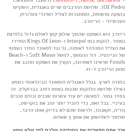
Of Pedro). שלושת ההרכבים שרים באנגלית, השקיעו
בהפקה מושחזת, ומתחברות לצליל האינדי פופ/רוק
העכשיווי - הריוורב.
ריוורב הוא האפקט שהופך אולפן קטן לאולם גדול בלחיצת
כפתור. להקות כמו Interpol ו-Kings Of Leon החזירו
את הצליל המהדהד לאופנה, גל נגד לסאונד החדר הצפוף
של הניינטיז. דור ההמשך, למשל Soft Moon ו-Beach
Fossils שראינו לאחרונה, הקצין את האפקט וסובב את
מחוג הריוורב ל-11.
בחזרה לארץ. בגלל האנגלית והסאונד הבינלאומי נשמע
כאילו שלושת הלהקות שכנות באותו רחוב בברוקלין. זה
בסדר גמור. למעשה יש עוד עשרות שכנים וכולם טובים
בעיניי. בכל זאת, כדי להכיר יותר טוב את בוקרשט,
נוריה, וקאנונז, ולראות שהם לא בדיוק אותו הדבר,
שלחתי לשלושתן את אותן 5 שאלות.
איך אתם מתארים את המוזיקה שלכם למי שלא שמע