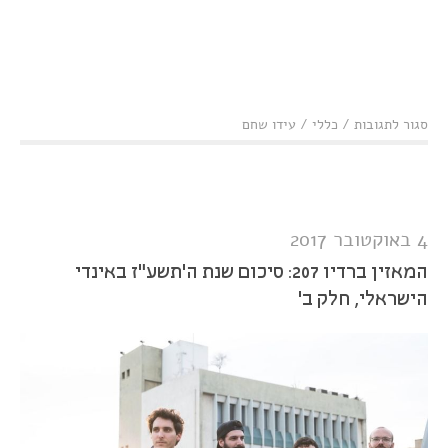
על
סגור לתגובות
/
כללי
/
עידו שחם
בכורה
לקליפ:
Bucharest
-
Oceans
-
4 באוקטובר 2017
כמיהה
לזמנים אחרים
המאזין ברדיו 207: סיכום שנת ה'תשע"ז באינדי
הישראלי, חלק ב'