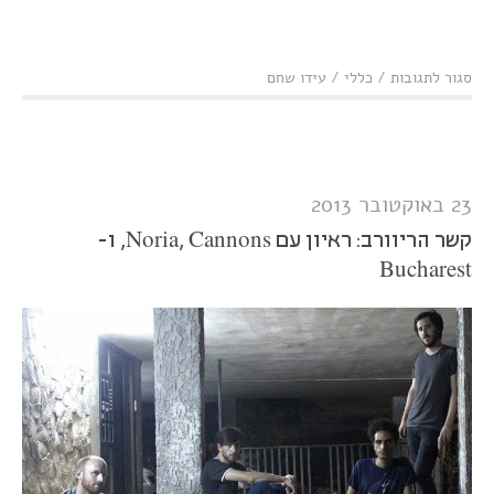
על
סגור לתגובות
/
כללי
/
עידו שחם
בכורה:
Bucharest
- Sabotage
23 באוקטובר 2013
קשר הריוורב: ראיון עם Noria, Cannons, ו-
Bucharest