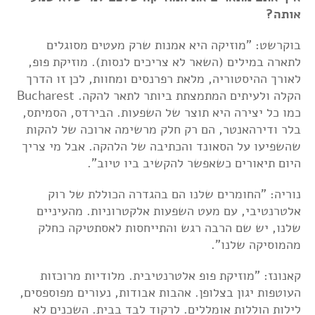
אותה?
בוקרשט: "מוזיקה היא אמנות שרק מעטים מסוגלים
לתארה במילים (השאר לא צריכים לנסות). מוזיקת פופ,
לאורך ההיסטוריה, מלאת רפרנסים ומחוות, לכן זו הדרך
הקלה ולעיתים המתמצתת ביותר לתאר להקה. Bucharest
כמו כל יצירה היא תוצר של השפעות. הבירדס, הסמיתס,
בלר ודירהאנטר, הם רק חלק מרשימה ארוכה של להקות
שהשפיעו על הסאונד והכתיבה של הלהקה. אבל מי צריך
היום תיאורים כשאפשר להקשיב ביו טיוב".
נוריה: "החומרים שלנו הם בהגדרה הכוללת של רוק
אלטרנטיבי, עם מעט השפעות אלקטרוניות. מהעיניים
שלנו, יש שם הרבה רגש והתייחסות לאסתטיקה כחלק
מהמוסיקה שלנו".
קאנונז: "מוזיקת פופ אלטרנטיבית. מלודיות מרוכזות
העוטפות יגון בצלופן. אהבות אבודות, נעורים מפוספסים,
לילות הוללות אומללים. לרקוד לבד בבית. השכנים לא