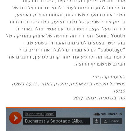
אחרי סוג של פזמון רוקנרולי קצר, גיטרות חורקות
מבליחות לרגע ורומזות לעתיד לבוא. גרסת האלבום של
השיר אורכת מעל לשש דקות, והמתח מתפרק באמצע,
בדיוק אחרי שפינקנטל נשבר וצועק, כשהגיטרות חוזרות
לחרוק מעל הקצב המטרונומי עם אנטי-סולו באווירת
Sonic Youth. תמיד היתה תחושה של איפוק במוזיקה של
בוקרשט, בצמצום למינימום ההכרחי. נשמע שב-
"Sabotage" הם לא מפחדים ללכלך את הידיים כדי
לחפור באדמה ולהגיע עוד יותר קרוב לגרעין, וחוגגים את
הביוב שמשפריץ החוצה.
הופעות קרובות:
פסטיבל חשיפה בינלאומית, מועדון האזור, 25.11 בשעה
15:30
טור בגרמניה, ינואר 2017