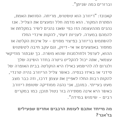
וברורים כמה שניתן".
קאנונז: "ריוורב הוא טשטוש, מריחה. הסוואת האמת,
הסתרת המקור. הוא מדמה חלל ומעצים את הצליל. אנו
נהנים מההעצמה הזו כפי שאנו נהנים לשיר במקלחת או
להמהם במערה. לעניות דעתי, להקות אינדי החלו
להשתמש בריוורב כפיצוי מסוים - על איכות הקלטה או
מחסור באמצעים או אי-דיוק, וגם עקב חיבה לטשטוש
ההוא, לערפל ולחולמנות שהוא משרה. כך שבתור מוזיקאי
עצמאי, אתה יכול להקליט גיטרה בחדר השינה שלך
ולגרום לה להישמע כאילו היא הוקלטה בבית האופרה של
סידני או באיזו כנסיה. כאשר צליל הריוורב נהיה טרנדי,
להקות רבות החלו לאפיין את עצמן דרכו, וזה כבר מצב
מעט בעייתי. כמובן, אני נהנה ממוזיקה שטופת ריוורב
כאשר היא אינה מסתירה בור נטול תוכן; כמו במקרים
רבים - שימוש במידה".
מה מייחד אתכם לעומת הרכבים אחרים שפעילים
בז'אנר?