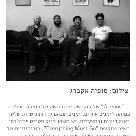
צילום: סופיה אקברג
ב-"Oceans" של בוקרשט יש תחושה של כמיהה. אולי זו
כמיהה לזמנים אחרים, זמנים שבהם להקות גיטרות שלטו
באצטדיונים ובמצעדים. יש משהו מניק סטריט פריצ'רסי
בשיר מתקופת "Everything Must Go", בגרנדיוזיות של
גיטרות מנצנצות ושירה שמהדהדת באולם רגע לפני