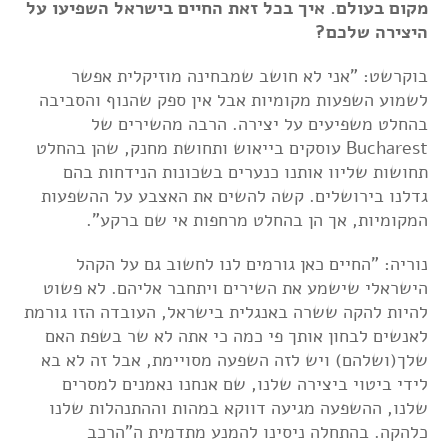
מקום בעולם. איך בכל זאת החיים בישראל השפיעו על
היצירה שלכם?
בוקרשט:
"אני לא חושב שמבחינה מוזיקלית אפשר
לשמוע השפעות מקומיות אבל אין ספק שהנוף והסביבה
בהחלט משפיעים על יצירה. הרבה מהשירים של
Bucharest עוסקים בייאוש ותחושת מחנק, שהן בהחלט
תחושות שליוו אותנו כנערים בשכונות הנידחות בהם
גדלנו בירושלים. קשה להשים את האצבע על ההשפעות
המקומיות, אך הן בהחלט מרחפות אי שם ברקע".
נוריה: "החיים כאן גורמים לנו לחשוב גם על הקהל
הישראלי שישמע את השירים ויתחבר אליהם. לא פשוט
להיות להקה ששרה באנגלית בישראל, העובדה הזו גורמת
לאנשים לבחון אותך פי כמה כי אתה לא שר בשפת האם
שלך(ושלהם) ויש לזה השפעה מסויימת, אבל זה לא בא
לידי ביטוי ביצירה שלנו, שם אנחנו נאמנים למסרים
שלנו, ההשפעה מגיעה דווקא במהות וההתנהלות שלנו
כלהקה. בהתחלה ניסינו להמנע מתדמית ה"הרכב