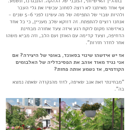
"בתהליך האישיותי, המבני של הלהקה. התבגרנו, תשמע.
אף אחד מאיתנו לא רוצה לסחוב עכשיו את גלי העבר
ולהיות שבוי של התפיסה של מה עשינו לפני 5-6 שנים -
אנחנו רוצים להתפתח. זה דווקא שלב מעניין, כי כל אחד
באיזשהו מקום לוקח רגע איזה צעד אחורה מבחינת
הדחיפה, וצעד קדימה עם האוזן ועם הלב, וזה מביא משהו
אחר לחדר חזרות".
אז יש איזשהו שינוי בסאונד, באופי של היצירה? אם
אני נגיד מאוד אוהב את הפסיכדליה של האלבומים
הקודמים, אז נשמע אותה פחות?
"מבחינתי זאת אגב שאיפה, לזוז מהנקודה שאתה נמצא
בה".