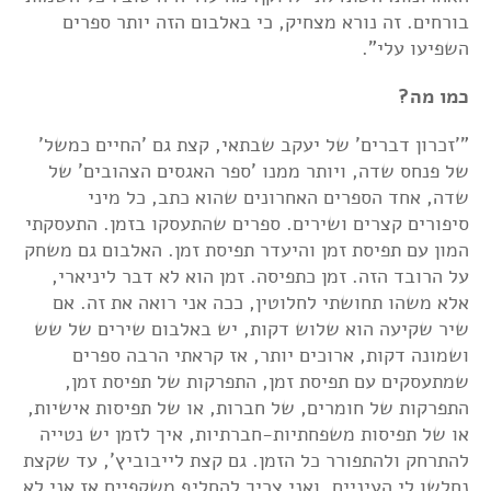
בורחים. זה נורא מצחיק, כי באלבום הזה יותר ספרים
השפיעו עלי".
כמו מה?
"'זכרון דברים' של יעקב שבתאי, קצת גם 'החיים כמשל'
של פנחס שדה, ויותר ממנו 'ספר האגסים הצהובים' של
שדה, אחד הספרים האחרונים שהוא כתב, כל מיני
סיפורים קצרים ושירים. ספרים שהתעסקו בזמן. התעסקתי
המון עם תפיסת זמן והיעדר תפיסת זמן. האלבום גם משחק
על הרובד הזה. זמן כתפיסה. זמן הוא לא דבר ליניארי,
אלא משהו תחושתי לחלוטין, ככה אני רואה את זה. אם
שיר שקיעה הוא שלוש דקות, יש באלבום שירים של שש
ושמונה דקות, ארוכים יותר, אז קראתי הרבה ספרים
שמתעסקים עם תפיסת זמן, התפרקות של תפיסת זמן,
התפרקות של חומרים, של חברות, או של תפיסות אישיות,
או של תפיסות משפחתיות-חברתיות, איך לזמן יש נטייה
להתרחק ולהתפורר כל הזמן. גם קצת לייבוביץ', עד שקצת
נחלשו לי העיניים, ואני צריך להחליף משקפיים אז אני לא