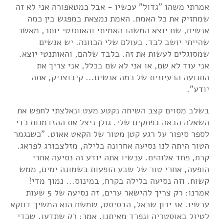
אמרתי משהו "גדול" עכשיו - אבל כמטאפורה אני לא זה
שמחזיק את כל האמת. האמת נמצאת במפגש בין כמה
אנשים, שם יוצא המשהו האמיתי והאותנטי יותר, מאשר
שהייתי יושב לבד. בעולם שלי הכוונה. יש אנשים
שמסוגלים לעשות את זה. בלבד שלהם, והאותנטי יוצא.
אני עוד לא שם, או אני לא שם בכלל, אני צריך את
התנועה הרעיונית של כמה אנשים... קיבוצניק, אתה
יודע".
בשלב מסוים קצב השיחה נקטע מעט ונאלצתי לחפש את
השאלה הבאה בפתקים שלי. גולן ניצל את ההזדמנות כדי
לספר סיפור על רגע קטן מטור של הקאט אאוט. "כשנגמר
הטור היתה לנו נסיעה אחרונה בלילה, מזלצבורג לפראג.
קרח, פחד אלוהים. עכשיו אתה יודע זה נסיעה אחרי
הופעה, אחרי טור של שבע הופעות בשמונה ימים, ממש
קשוח. וזה נסיעה בלילה בקרח, במינוס... נמוך מדי!
אמרנו: רק צריך להישאר ערים, זה נסיעה של 5 שעות
עכשיו. אז ירון שראל, הבסיסט, שמשם הוא המשיך דווקא
לטיול באוסטריה ונפרד מאיתנו, אמר: רק שתדעו, שכדי