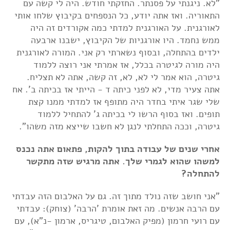
"לא. ניגנתי על פסנתר. החזקתי חודש. היה לי קשה עם
התאוריה. ואז אתה יודע, כל הנספחים בקיבוץ שלחו אותי
לאורגנית. על האורגנית למדתי כמה אקורדים זה היה
ממש נחמד. היו אורגניות של הקיבוץ, ישבנו ארבעה
ילדים בהתחלה, ובסוף נשארתי רק אני. המורה לאורגנית
היה מורה לגיטרה בכלל, אז אמרתי אני רוצה ללמוד
גיטרה, הוא אמר לי לא, לא, זה קשה, אתה לא תצליח.
אתה צעיר מדי, לא לפני כיתה ד - הייתי אז בכיתה ב'. אח
שלי שגר איתי בחדר היה מתופף אז למדתי ממנו קצת
תופים. ואז בסוף הרשו לי בכיתה ג' להתחיל ללמוד
גיטרה, וככה התחלתי לנגן לא חשבו שייצא מזה משהו".
אחרי שנים של עבודה בתוך להקות, פתאום אתה נכנס
למשהו שהוא לגמרי שלך. אתה מרגיש שזה מתקשר
להתחלה?
"אני חושב שזה נולד מתוך זה. גם על האלבום הזה עבדתי
עם הרבה אנשים. מה זאת אומרת 'הרבה' (צוחק): עבדתי
עם רועי חרמון (מפיק האלבום, טיגריס, ארמון -נ"א), עם