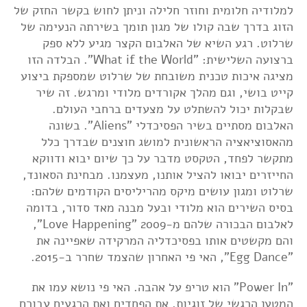
למלודיה חלומית וחוזר חלילה וניתן לחוש בקשר החזק של
הזוג בדרך שבה קולו של מגון תומך בשירתה הנעימה של
שרלוט. רגע השיא של האלבום הקצר מגיע ללא ספק
ברצועה השלישית: "What if the World". הבלדה הזו
מציגה איכות טכנית משובחת של שרלוט שמספקת ביצוע
קייט בושי, וגם מהלך אקורדים מלודי ומרגש. זה שיר
שבקלות יכול להשתלט על מצעדים ברחבי העולם.
האלבום מסתיים בשיר הפסיכדלי "Aliens". בשונה
מהאסוציאציה הראשונית למושג חוצנים שבדרך כלל
מתקשר לפחד, הטקסט מדבר על כך שיום יבוא ודווקא
החייזרים יבואו להציל אותנו, מעצמנו. מבחינת הסאונד,
שרלוט ומגון עושים מיקס מהריליסים הקודמים שלהם:
בסיס השירים הוא מלודי ובעל מבנה מאד סדור, בדומה
לאלבום הבכורה שלהם מ-2009 "Love Happening",
והם מקשטים אותו בפסיכדליה המרקידה שאפיינה את
"Egg Dance", האי פי האחרון שהצמד שחרר ב-2015.
"Power In" הוא טריפ על אהבה. האי פי נושא עמו את
המטען הרגשי של זוגיות, את הפחדים ואת הרגעים עבורם