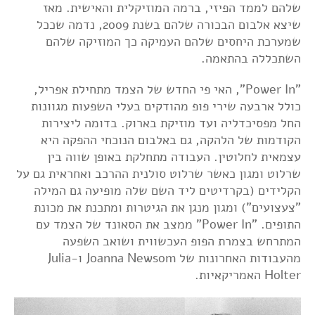
שלהם לממד הפיזי, ברמה המוזיקלית והאישית. מאז
שיצא אלבום הבכורה שלהם בשנת 2009, נדמה שככל
שמערכת היחסים שלהם העמיקה כך המוזיקה שלהם
השתכללה בהתאמה.
"Power In", האי פי החדש של הצמד מתחילת אפריל,
כולל ארבעה שירי פופ מהודקים בעלי השפעות מגוונות
החל מפסיכדליה ועד מוזיקת בארוק. בדומה ליצירות
הקודמות של הלהקה, גם באלבום הנוכחי ההפקה היא
עצמאית לחלוטין. העבודה מתחלקת באופן שווה בין
שרלוט ומגון כאשר שרלוט סולנית
ההרכב ואחראית גם על
הקלידים (בקרדיטים ליד השם שלה מופיעה גם המילה
"צעצועים") ומגון מנגן את הגיטרות ומתכנת את מכונת
התופים. "Power In" ממצב את הסאונד של הצמד עם
המתרחש בצמרת הפופ העכשווית ושואב השפעה
מהעבודות האחרונות של Joanna Newsom ו-
Julia
Holter האמריקאיות.