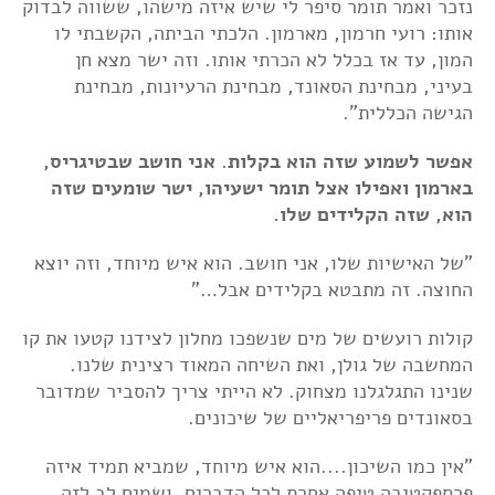
נזכר ואמר תומר סיפר לי שיש איזה מישהו, ששווה לבדוק
אותו: רועי חרמון, מארמון. הלכתי הביתה, הקשבתי לו
המון, עד אז בכלל לא הכרתי אותו. וזה ישר מצא חן
בעיני, מבחינת הסאונד, מבחינת הרעיונות, מבחינת
הגישה הכללית".
אפשר לשמוע שזה הוא בקלות. אני חושב שבטיגריס,
בארמון ואפילו אצל תומר ישעיהו, ישר שומעים שזה
הוא, שזה הקלידים שלו.
"של האישיות שלו, אני חושב. הוא איש מיוחד, וזה יוצא
החוצה. זה מתבטא בקלידים אבל…"
קולות רועשים של מים שנשפכו מחלון לצידנו קטעו את קו
המחשבה של גולן, ואת השיחה המאוד רצינית שלנו.
שנינו התגלגלנו מצחוק. לא הייתי צריך להסביר שמדובר
בסאונדים פריפריאליים של שיכונים.
"אין כמו השיכון....הוא איש מיוחד, שמביא תמיד איזה
פרספקטיבה טיפה אחרת לכל הדברים, ושמים לב לזה