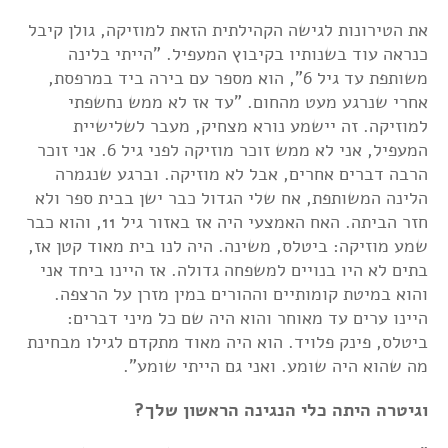
את הטירונות לגישה הקהילתית הזאת למוזיקה, גולן קיבל
כנראה עוד בשנותיו בקיבוץ המעפיל. "הייתי בלינה
משותפת עד גיל 6", הוא מספר עם בירה ביד במרפסת,
אחרי שנרגע מעט מהחום. "עד אז לא ממש נחשפתי
למוזיקה. זה יישמע נורא מצחיק, מעבר לשלישיית
המעפיל, אני לא ממש זוכר מוזיקה לפני גיל 6. אני זוכר
הרבה דברים אחרים, אבל לא מוזיקה. וברגע שנגמרה
הלינה המשותפת, אח שלי הגדול כבר ישן בבית ספר ולא
חזר הביתה. האח האמצעי היה אז באזור גיל 11, והוא כבר
שמע מוזיקה: ביטלס, משינה. היה לנו בית מאוד קטן אז,
בתים לא היו בנויים למשפחה גדולה. אז היינו ביחד אני
והוא במיטת קומותיים וההורים במין מזרן על הרצפה.
היינו ערים עד מאוחר והוא היה שם כל מיני דברים:
ביטלס, פינק פלויד. הוא היה מאוד מתקדם לגילו מבחינת
מה שהוא היה שומע. ואני גם הייתי שומע".
וגיטרה היתה כלי הנגינה הראשון שלך?