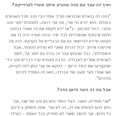
ואיך זה עבד עם נווה שהגיע איתך מטרי לפרוייקט?
"נווה זה בנאדם שכנראה מכיר אותי הכי טוב מכל האנשים
בעולם. הוא יודע מי אני, מה אני רוצה, לפעמים יותר טוב
ממני. רועי (חרמון -נ"א) ידע לקחת את זה מאוד גבוהה
ולתת אינסוף אפשרויות לכל שיר ונווה תמיד היה לו את
הקטע שידע להישאר גם עם הרגליים על הקרקע. היה פה
איזשהו איזון. יכול להיות שאני לא מודע לעצמי, אבל
השתדלתי, ככל שהזמן עבר זה נהיה גם יותר קל, לתת
לאנשים אחרים לעבודה. הרבה פעמים קרו דברים תוך כדי
שהקפיצו את השד הישן - דווקא אז אני נותן לזה לקרות,
ואז אחרי חצי שעה של עבודה, וואו זה התחיל להיות
מדהים".
אבל מה זה השד הישן הזה?
"אני מחליט, האגו. הצד השני הוא גם סוג של אגו, אני
נותן להם לעשות את זה, זה לא אני. אתה משחק ביניהם
כל הזמן. אני חושב שאני לא מחזיק בכל האמת - כאילו