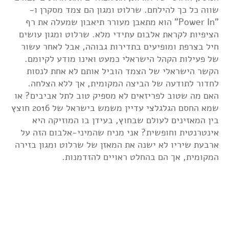
שווה כל כך להילחם. שרלוט ומגון הם צמד מסקרן ו-
"Power In" הוא מתאבן מעורר תיאבון שמעלה את רף
הציפיות לקראת אלבום עתידי מלא. שרלוט ומגון עושים
חיל בצרפת ומופיעים בתדירות גבוהה, אבל לאחר עשור
של פעילות הקהל הישראלי כמעט ואינו מודע לקיומם.
הקשר הישראלי של הצמד הוביל אותם לא אחת לנסות
לחדור לתודעה של הביצה המקומית, אך ללא הצלחה.
האם מה שטוב לפריזאים לא מספיק טוב לתל אביבים? או
שמא החסם הגלגלצי עדיין משמש בישראל של 2016 חוצץ
בין המאזינים לעולם שבחוץ, בעידן בו המוזיקה היא
אינטרנטית וחופשית? אני מניח שהמיני-אלבום הזה על
ארבעת שיריו לא ישנה את המאזן של שרלוט ומגון בזירה
המקומית, אך הם בהחלט ראויים להזדמנות.