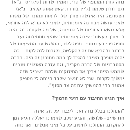
נווה קורן המתופף של טרי, ואמיר שדות (טיגריס -נ"א)
וגם דורון טלמון (ג'יין בורדו, קאט אאוט קלאב -נ"א)
הצטרפה. היה איזשהו צורך שלי לראות תמונה של משהו
שאני עושה מבחינה אומנותית, שאני לא קורא לזה אחראי,
אלא נושא באחריות של התמונה, של מה שקורה בה. היה
לי צורך לעשות יצירה אומנותית שהיא מתחילתה ועד
סופה פרי רעיונותיי. מפה לשם, המפגש עם המציאות של
לכתוב ולהביא את זה להקלטה, ולגרום לזה לקום... זה
יהיה מופרך מצידי להגיד לך כמה מתוכנן זה היה. הרבה
הסתברויות של הרבה מקרים, וגם עזרה מאנשים טובים
שממש הייתי צריך את החיזוקים שלהם בשביל שזה
ימשיך לקרות. אני לא חושב שלבד הייתה לי מספיק
אמונה כדי להמשיך עם זה עד הסוף".
איך הגיע החיבור עם רועי חרמון?
"התחלנו בכלל נווה ואני לעבוד על זה, איזה
חודשיים-שלושה, והגיע שלב שאמרנו יאללה הגיע זמן
להתקדם. התחלנו לחשוב על כל מיני אנשים, ואז נווה