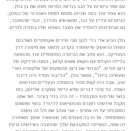
עם שתי גיטרות על הגב כנראה התישו מעט את בן גולן.
הוא עמד עוד כמה שניות מתחת לפתח האוורור של המזגן,
הגיטרות עדיין על גבו, מתאושש מהדרך, וכפי שהסתבר,
גם מניסיונות להחזיר את מצבר האוטו שלו בחזרה לחיים.
גולן הגיע אלי כדי לנגן שני שירים אקוסטיים מאלבום
הסולו הראשון שישוחרר בקרוב ולספר את סיפורו דרך
המוזיקה. הוא סחב את הגיטרה החשמלית עוד מהופעה
בלילה הקודם עם הקאט אאוט קלאב, המגה פרויקט של
ניצן חורש. "הכרתי את ניצן מהופעות של אלקטרה וטרי
שעשינו ביחד", מספר גולן. "הדיבור תמיד היה דיבור
טוב. אבל היה קצת מוזר בהתחלה הנעליים החדשות
האלה. כל מיני דברים שלא הייתי מתקרב אליהם, כמו
בואי של סוף הסבנטיז - זה היה בזוי בעיני. ואז אתה
מקבל איזשהו רפנרס מהמציאות לדיוויד בואי ופתאום
הסתכלתי על זה אחרת - אני אוהב את זה! זה משהו
התפתחותי. אז הרבה פעמים מה שמשאיר אותך מאחורה
זה אתה, התפיסה המקובעת שלך שהוצבה באיזשהו גרעין