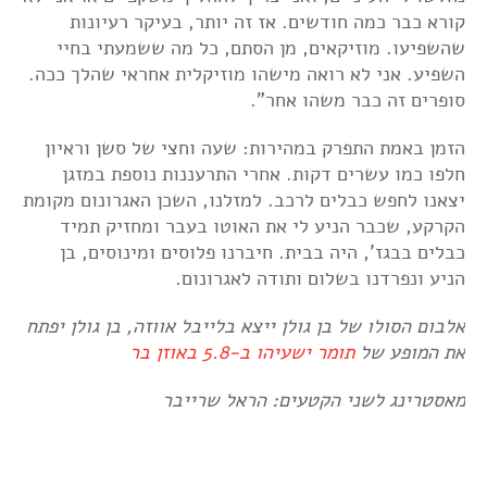
קורא כבר כמה חודשים. אז זה יותר, בעיקר רעיונות
שהשפיעו. מוזיקאים, מן הסתם, כל מה ששמעתי בחיי
השפיע. אני לא רואה מישהו מוזיקלית אחראי שהלך ככה.
סופרים זה כבר משהו אחר".
הזמן באמת התפרק במהירות: שעה וחצי של סשן וראיון
חלפו כמו עשרים דקות. אחרי התרעננות נוספת במזגן
יצאנו לחפש כבלים לרכב. למזלנו, השכן האגרונום מקומת
הקרקע, שכבר הניע לי את האוטו בעבר ומחזיק תמיד
כבלים בבגז', היה בבית. חיברנו פלוסים ומינוסים, בן
הניע ונפרדנו בשלום ותודה לאגרונום.
אלבום הסולו של בן גולן ייצא בלייבל אווזה, בן גולן יפתח
את המופע של
תומר ישעיהו ב-5.8 באוזן בר
מאסטרינג לשני הקטעים: הראל שרייבר