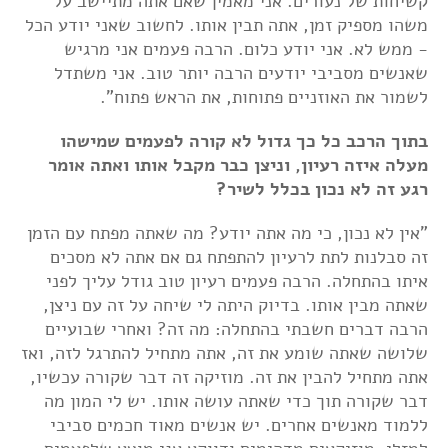
קשיחות של נעורים. אני מאמין שאם אתה מתיישב על
משהו מספיק זמן, אתה תבין אותו. לחשוב שאני יודע הכל
- ממש לא. אני יודע כלום. הרבה פעמים אני מרגיש
שאנשים מסביבי יודעים הרבה יותר טוב. אני משתדל
לשמור את האוזניים פתוחות, את הראש פתוח".
בתוך הרכב כל כך גדול לא קורה לפעמים שמישהו
מעלה איזה רעיון, וניצן כבר מקבל אותו ואתה אומר
רגע זה לא נכון בכלל לשיר?
"אין לא נכון, כי מה אתה יודע? מה שאתה מפתח עם הזמן
זה סבלנות לתת לרעיון להתפתח גם אם אתה לא מסכים
איתו בהתחלה. הרבה פעמים רעיון טוב גודל עליך לפני
שאתה מבין אותו. בדיוק היתה לי שיחה על זה עם ניצן,
הרבה דברים חשבתי בהתחלה: מה זה? ואחרי שבועיים
שלושה שאתה שומע את זה, אתה מתחיל להתרגל לזה, ואז
אתה מתחיל להבין את זה. מוזיקה זה דבר שקורה עכשיו,
דבר שקורה תוך כדי שאתה עושה אותו. יש לי המון מה
ללמוד מאנשים אחרים. יש אנשים מאוד חכמים סביבי