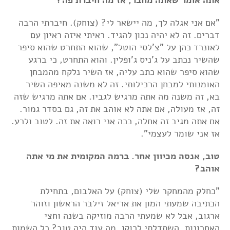
אתה אומר שאתה מחבר, אז מה חיברת פה?
"אם אני אגלה לך, מה יישאר לי? (צוחק). חיברתי הרבה
דברים. זה לא יהיה נכון להגיד. ראיתי איזה ראיון עם
לאונרד כהן על "צ'לסי הוטל", שהוא התחרט שהוא סיפר
שהשיר נכתב על ג'ניס ג'ופלין. והוא התחרט, כי ברגע
שהוא סיפר שהוא כתב עליה, אז השיר נלקח מהמבחן
האומנותי למבחן הרכילותי. זה לא משנה מאיפה השיר
בא, זה משנה מה אתה מרגיש לגביו. אם אתה מרגיש שזה
זה, אז מעולה, אם אתה לא אוהב את זה, גם בסדר גמור.
אם אתה מגיב זה אחלה, ככה אני רואה את זה. לטוב ולרע.
אז אני שומר לעצמי".
טוב, אנסה מכיוון אחר. ברמה המקומית את מי אתה
אוהב?
"כחלק מהמחקר שלי (צוחק) על האלבום, בתחילת
הכתיבה שמעתי המון את אריאל זילבר הראשון וזוהר
ארגוב, אבל לא שמעתי הרבה מוזיקה בשנה וחצי
האחרונות. השתדלתי לרוקן. מה עוד היה טוב? כל השמות