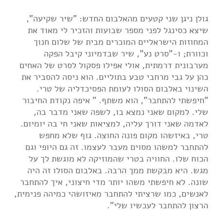
גולן ניגן שני קטעים מהאלבום החדש: "שיר שקיעה",
שיצא כסינגל לפני מספר שבועות והזכיר לי מאוד את
המחוזות הישראליים המוכרים מבית של שלום חנוך
וכוורת; ו-"סרט נע", שיר שבדמיוני קיבל הפקה
מערבונית דרמתית, אולי אפילו פסקול לסרט של האחים
כהן על גבי מרחבי טבע בתוליים. הוא ניסה להסביר את
השינוי באלבום הסולו לעומת הפסיכדליה של טרי.
"חיפשתי להתחבר", הוא משתף. " איפה נקודת החיבור
שלי. למקום שאני נמצא בו, לשפה שאני מדבר בה,
לאדמה שאני דורך עליה, למציאות שאני חי בה יומיום.
טרי, באיזשהו מקום פונה החוצה. גוף שלא מחפש
להתחבר למשהו מסוים מעבר לעצמו. זה גם היופי וגם
הכוח שלו. החוויה בטרי שהמוזיקה לא מוגשת לך על
מגש. היא מבקשת ממך הרבה. באלבום הסולו זה היה
שונה. לא חיפשתי משהו יותר מדי חיצוני, איך להתחבר
לאנשים, כמו שרציתי להתחבר מאיזושהי כמיהה פנימית,
הרצון להתחבר לעכשיו שלי".