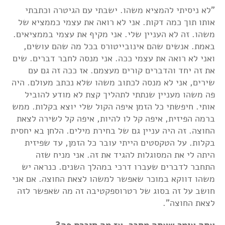
"לא ניסיתי להמציא משהו. ישבתי עם הגיטרה וכתבתי
אותו תוך כמה דקות. אני לא רואה את עצמי כממציא של
משהו. זה לא העניין שלי. אני מקיף את עצמי בממציאים.
באמת. אנשים שהם אינובייטורס בכל מה שהם עושים,
ואני לא רואה את עצמי ככה. אני מנסה לחבר דברים. שים
את זה יחד והדברים קורים מעצמם. אז ככה זה גם עם
שירים, אני לא מנסה לכתוב משהו שלא נכתב מעולם. היה
פה משהו מעניין שנתתי לתהליך קצת לא מודע להוביל
אותי. חיפשתי כל הזמן איפה הקול שלי יוצא בקלות. ממש
ברמה הפיזית, איפה קל לו להיות, איפה קל לשירה לצאת
החוצה. זה היה עניין גם של בחירת מילים. הלחן בא יחסית
בקלות. על הטקסטים הייתי עובר כל הזמן, עד שפיזית
היתה לי את המסוגלות להגיד את זה. אני מניח שזה
התחבר לדברים שעברו דרכי במהלך השנים. כנראה יש
משהו דווקא במוכר שאפשר למשהו לצאת החוצה. אם אני
חושב על זה בסוג של רטרוספקטיבה זה מה שאפשר לזה
לצאת החוצה".