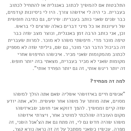
התלבטות אם להמשיך לכתוב באנגלית או להתחיל לכתוב
בעברית. כי היה לי איזשהו צורך. היו לי ניסיונות קודמים,
כבר שנים שאני כותב בעברית: שירים, גם כתיבה חופשית
של רעיונות או כל מיני דברים כאלה שרצים לי בראש.
וכן, אני כותב הרבה זמן באנגלית, ונוצר מצב שזה כבר
טיפה מוכר מדי. חיפשתי משהו לא מוכר. למרות שעברית
זה כביכול הדבר הכי מוכר, גם שם, גיליתי שזה לא מספיק
לכתוב מהמקומות שאני מכיר. איכשהו החיפוש אחרי
מקומות שאני לא מכיר בעברית, מצאתי בזה יותר חופש.
זה יותר ריגש אותי, זה גם יותר הפחיד אותי".
למה זה מפחיד?
"אנשים חיים באיזושהי אשליה שאם אתה הולך למשהו
מסוים, אתה מוותר על משהו אחר שעשית. ולא, אתה יודע
שזה קיים וממשיך. להפך דווקא אני חושב שבאיזשהו
מקום העובדה שהלכתי למוטיב אחר, ויצרתי איזשהו
משהו שהיה חדש גם לי, זה פתח גם את הצ'אנל השני, זה
מפרה. עכשיו כשאני מסתכל על זה זה נראה נורא קצר,