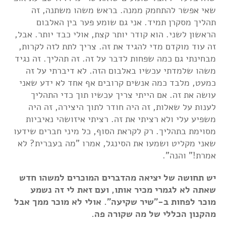
שאי אפשר להתחמק ממנה. בראש משהו משתנה, זה
תהליך מסקרן תמיד. אני גם שומע פער בין האלבום
הראשון לשני. הוא קודר יותר קצת, אולי כבד יותר. אבל,
זה עוד מוקדם מדי להגיד את זה. צריך לתת לזה לקרות,
מבחינתי גם כמה שפחות לדבר על זה. זה תהליך. זה נגיד
משהו שלמדתי עכשיו באלבום הזה. לא דיברתי על זה
כמעט, מלבד כמה אנשים קרובים אף אחד לא ידע שאני
עושה את זה. אם הייתי צריך עכשיו תוך כדי התהליך
לענות על שאלות, זה היה חודר לתוך היצירה, זה היה
משפיע עלי ולא רציתי את זה. רציתי איזושהי נאיביות
מסוימת בתהליך. רק לקראת הסוף, כל מיני חברים שידעו
שאני מקליט ושמעו את הסינגל, אמרו "מה בעברית? לא
אמרת!" והנה".
יש תחושה של יציאה מהדברים המוכרים למשהו חדש
שאתה לא לגמרי מכיר אותו, ועם זאת לי זה נשמע
מוכר לפחות ב-"שיר שקיעה". אולי לא מוכר ממך אבל
מהקנון הכללי של מה שקורה פה.