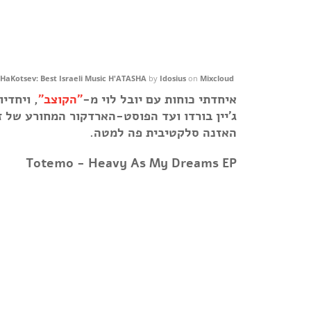
 HaKotsev: Best Israeli Music H'ATASHA
by
Idosius
on
Mixcloud
איחדתי כוחות עם יובל לוי מ-
"הקוצב"
, ויחדי
ג'יין בורדו ועד הפוסט-הארדקור המחורע של 
האזנה סלקטיבית פה למטה.
Totemo - Heavy As My Dreams EP