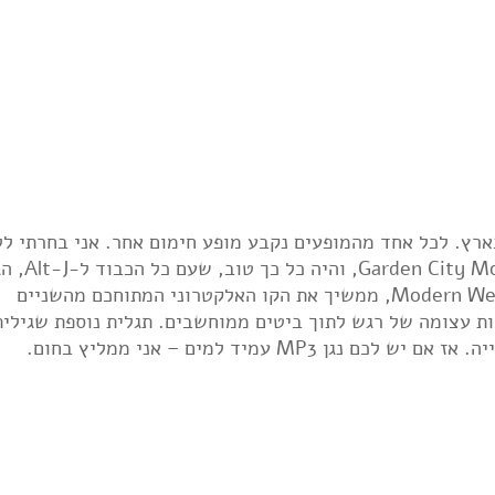
ל: לפני כחודש התקיימו ההופעות של Alt-J בארץ. לכל אחד מהמופעים נקבע מופע חימום אחר. אני בחרתי
למופע הראשון בגלל מופע החימום של ent
לא נפלו מהם בכלל. האי פי שיצא להם השנה, Modern West, ממשיך את הקו האלקטרוני המתוחכם מהשניים
ות עצומה של רגש לתוך ביטים ממוחשבים. תגלית נוספת שגילית
M עמיד למים – אני ממליץ בחום.