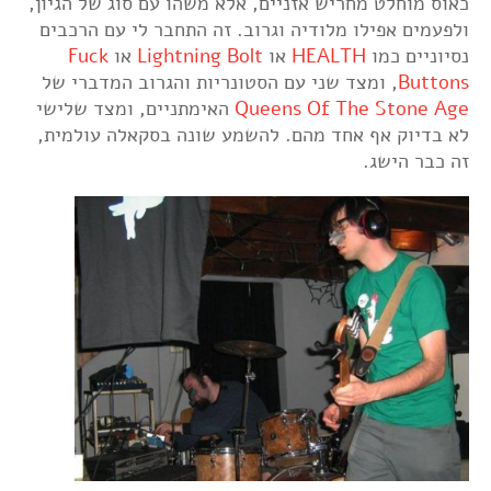
כאוס מוחלט מחריש אזניים, אלא משהו עם סוג של הגיון,
ולפעמים אפילו מלודיה וגרוב. זה התחבר לי עם הרכבים
נסיוניים כמו
HEALTH
או
Lightning Bolt
או
Fuck
Buttons
, ומצד שני עם הסטונריות והגרוב המדברי של
Queens Of The Stone Age
האימתניים, ומצד שלישי
לא בדיוק אף אחד מהם. להשמע שונה בסקאלה עולמית,
זה כבר הישג.