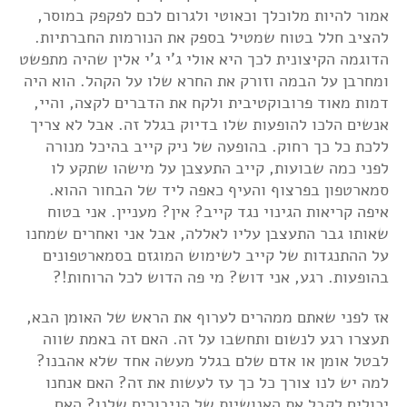
אמור להיות מלוכלך וכאוטי ולגרום לכם לפקפק במוסר,
להציב חלל בטוח שמטיל בספק את הנורמות החברתיות.
הדוגמה הקיצונית לכך היא אולי ג'י ג'י אלין שהיה מתפשט
ומחרבן על הבמה וזורק את החרא שלו על הקהל. הוא היה
דמות מאוד פרובוקטיבית ולקח את הדברים לקצה, והיי,
אנשים הלכו להופעות שלו בדיוק בגלל זה. אבל לא צריך
ללכת כל כך רחוק. בהופעה של ניק קייב בהיכל מנורה
לפני כמה שבועות, קייב התעצבן על מישהו שתקע לו
סמארטפון בפרצוף והעיף כאפה ליד של הבחור ההוא.
איפה קריאות הגינוי נגד קייב? אין? מעניין. אני בטוח
שאותו גבר התעצבן עליו לאללה, אבל אני ואחרים שמחנו
על ההתנגדות של קייב לשימוש המוגזם בסמארטפונים
בהופעות. רגע, אני דוש? מי פה הדוש לכל הרוחות!?
אז לפני שאתם ממהרים לערוף את הראש של האומן הבא,
תעצרו רגע לנשום ותחשבו על זה. האם זה באמת שווה
לבטל אומן או אדם שלם בגלל מעשה אחד שלא אהבנו?
למה יש לנו צורך כל כך עז לעשות את זה? האם אנחנו
יכולים לקבל את האנושיות של הגיבורים שלנו? האם