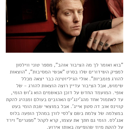
"בוא ואומר לך מה הציבור אוהב", מספר טוני ווילסון
למפיק השידורים שלו בסרט "אנשי המסיבות", "הוצאות
להורג פומביות". אולי הגיליוטינה כבר יצאה מכלל
שימוש, אבל הציבור עדיין רוצה הוצאות להורג - של
אופי. המועמד החדש על דוכן הנאשמים הוא ג'וש הומי,
עד לאתמול אחד מהג'ינג'ים האהובים בעולם ומנהיג להקת
קווינס אוב דה סטון אייג'. אבל במוצאי שבת הומי בעט
במצלמה של צלמת בשם צ'לסי לורן במהלך הופעה בלוס
אנג'לס. הומי גם חתך את עצמו, קרא לקהל "מפגרים" וירד
על להקת מיוז שהופיעה באותו אירוע.