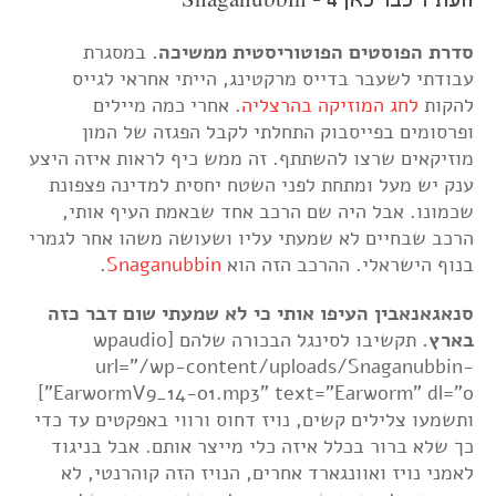
העתיד כבר כאן 4 - Snaganubbin
סדרת הפוסטים הפוטוריסטית ממשיכה.
במסגרת
עבודתי לשעבר בדייס מרקטינג, הייתי אחראי לגייס
להקות
לחג המוזיקה בהרצליה
. אחרי כמה מיילים
ופרסומים בפייסבוק התחלתי לקבל הפגזה של המון
מוזיקאים שרצו להשתתף. זה ממש כיף לראות איזה היצע
ענק יש מעל ומתחת לפני השטח יחסית למדינה פצפונת
שכמונו. אבל היה שם הרכב אחד שבאמת העיף אותי,
הרכב שבחיים לא שמעתי עליו ושעושה משהו אחר לגמרי
בנוף הישראלי. ההרכב הזה הוא
Snaganubbin
.
סנאגאנאבין העיפו אותי כי לא שמעתי שום דבר כזה
בארץ.
תקשיבו לסינגל הבכורה שלהם [wpaudio
url="/wp-content/uploads/Snaganubbin-
EarwormV9_14-01.mp3" text="Earworm" dl="0"]
ותשמעו צלילים קשים, נויז דחוס ורווי באפקטים עד כדי
כך שלא ברור בכלל איזה כלי מייצר אותם. אבל בניגוד
לאמני נויז ואוונגארד אחרים, הנויז הזה קוהרנטי, לא