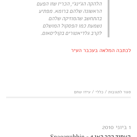
הלהקה הג'ינג'י, הכריז שזו הפעם
הראשונה שלהם ברומא. מפתיע
בהתחשב שהמוזיקה שלהם
נשמעת כמו הפסקול המושלם
לקרב גלדיאטורים בקוליסאום.
לכתבה המלאה בעכבר העיר
על
סגור לתגובות
/
כללי
/
עידו שחם
סיקור
הופעת
Queens
of
the
Stone
1 ביוני 2010
Age ברומא