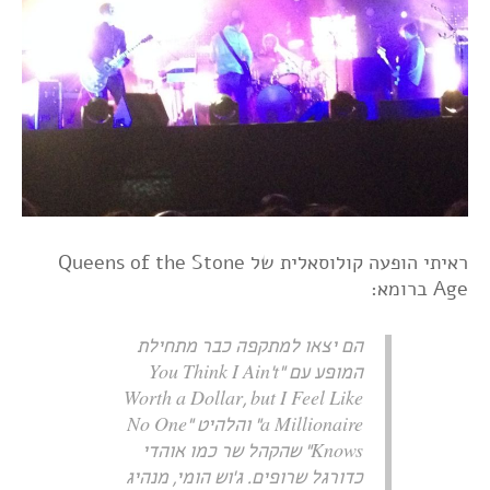
ראיתי הופעה קולוסאלית של Queens of the Stone
Age ברומא:
הם יצאו למתקפה כבר מתחילת
המופע עם "You Think I Ain't
Worth a Dollar, but I Feel Like
a Millionaire" והלהיט "No One
Knows" שהקהל שר כמו אוהדי
כדורגל שרופים. ג'וש הומי, מנהיג