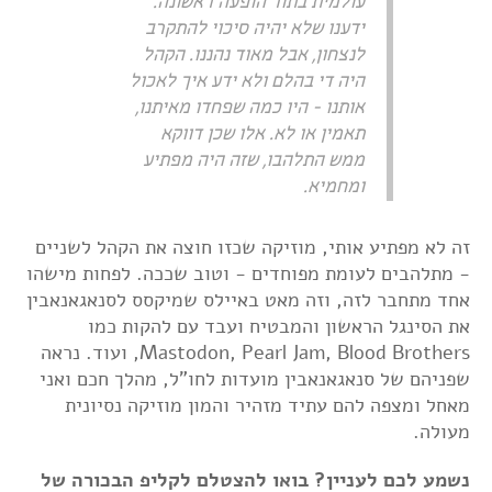
עולמית בתור הופעה ראשונה.
ידענו שלא יהיה סיכוי להתקרב
לנצחון, אבל מאוד נהננו. הקהל
היה די בהלם ולא ידע איך לאכול
אותנו - היו כמה שפחדו מאיתנו,
תאמין או לא. אלו שכן דווקא
ממש התלהבו, שזה היה מפתיע
ומחמיא.
זה לא מפתיע אותי, מוזיקה שכזו חוצה את הקהל לשניים
- מתלהבים לעומת מפוחדים - וטוב שככה. לפחות מישהו
אחד מתחבר לזה, וזה מאט באיילס שמיקסס לסנאגאנאבין
את הסינגל הראשון והמבטיח ועבד עם להקות כמו
Mastodon, Pearl Jam, Blood Brothers, ועוד. נראה
שפניהם של סנאגאנאבין מועדות לחו"ל, מהלך חכם ואני
מאחל ומצפה להם עתיד מזהיר והמון מוזיקה נסיונית
מעולה.
נשמע לכם לעניין? בואו להצטלם לקליפ הבכורה של