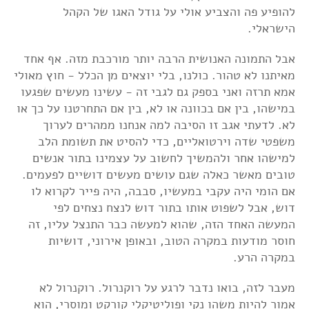
להופיע פה והצביע אולי על גודל האגו של הקהל
הישראלי.
אבל התמונה האנושית הרבה יותר מורכבת מזה. אף אחד
מאיתנו לא טהור. כולנו, בלי יוצאים מן הכלל - חוץ מאולי
אמא תרזה ואני בספק גם לגבי זה - עשינו מעשים שפגעו
במישהו, בין אם בכוונה או לא, בין אם התחרטנו על כך או
לא. לדעתי אגב זו הסיבה למה אנחנו ממהרים לערוך
משפטי שדה וירטואליים, כדי להסיט את תשומת הלב
למישהו אחר ולהמשיך לחשוב על עצמינו בתור אנשים
טובים מאשר כאלה שגם עושים מעשים דושיים לפעמים.
אם הומי היה עקבי במעשיו, סבבה, היה פייר לקרוא לו
דוש, אבל לשפוט אותו בתור דוש לנצח נצחים לפי
המעשה האחד הזה, שהוא למעשה כבר התנצל עליו, זה
חוסר מודעות במקרה הטוב, ובאופן אירוני, דושיות
במקרה הרע.
מעבר לזה, בואו נדבר לרגע על רוקנרול. רוקנרול לא
אמור להיות משהו נקי ופוליטיקלי קורקט ומוסרי, הוא