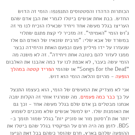
הכותרות הדהדו והסטטוסים התנפנפו: הומי זה הדוש
החדש. בבת אחת אנשים ביטלו לגמרי את הבן אדם שהם
העריצו בגלל מעשה אחד ויחיד שכאילו הוכיח לנו מי זה
ג'וש הומי "האמיתי". זה מזכיר לי קצת פתגם שתלוי
במשרד של אבא שלי: "מרבית שונאיו של האדם הם אלו
שנעזרו על ידו מיליון פעם ובפעם האחת והיחידה נבצר
ממנו לעזור להם בטובה אחת ויחידה". זה לא משנה מה
הומי עשה בעבר, לא אכפת לנו עד כמה אהבנו את האלבום
"Songs for the Deaf" או שהומי
הפריד קטטה במהלך
הופעה
- מהיום והלאה הומי הוא דוש.
אני לא מצדיק את המעשים של הומי, הוא בעצמו התנצל
על כך
כבר כמה פעמים
. מה שמרגיז אותי זה הקלות שבה
אנחנו מבטלים בן אדם שלם בגלל מעשה אחד - וכך גם
את האומנות שלו. יש למשל אנשים שלא מוכנים לשמוע
יותר את ת'רסטון מור או סוניק יות' בגלל שמור תומך ב-
BDS. לזמן מה היה חרם על הפיקסיז בגלל שהם ביטלו את
ההופעה שלהם בארץ, חרם שהוסר כשהם בכל זאת הגיעו