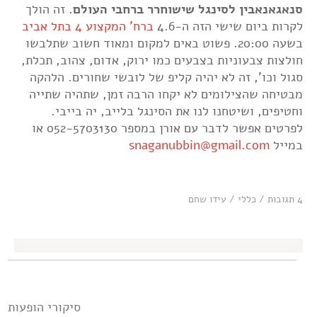
סנאגאנאבין לסינגל שישוחרר ברחבי העולם.
זה הולך
לקרות ביום שישי הזה ה-4.6
ברח' המקצוע 4 בתל אביב
בשעה 20:00. פשוט באים למקום ומאוד חשוב שתלבשו
חולצות צבעוניות בצבעים כמו ירוק, אדום, צהוב, תכלת,
סגול וכו', זה לא יהיה קליפ של לובשי שחורים. הלהקה
מבטיחה שהצילומים לא יקחו הרבה זמן, שתהיה שתייה
וחטיפים, ושיטחנו לנו את הסינגל בלייב, יה בייבי.
לפרטים אפשר לדבר עם אורן במספר 052-5703130 או
במייל
snaganubbin@gmail.com
4 תגובות
/
כללי
/
עידו שחם
סיקורי הופעות