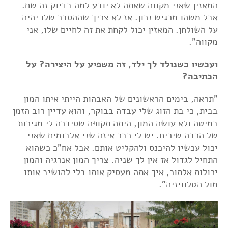
המאזין שאני מקווה שאתה לא יודע למה בדיוק זה שם.
אבל משהו מרגיש נכון. אז לא צריך שההסבר שלו יהיה
על השולחן. המאזין יכול לקחת את זה לחיים שלו, אני
מקווה".
ועכשיו כשנולד לך ילד, זה משפיע על היצירה? על
הכתיבה?
"תראה, בימים הראשונים של האבהות הייתי איתו המון
בבית, כי בת הזוג שלי עבדה בבוקר, והוא עדיין רוב הזמן
במיטה ולא עושה המון, היתה תקופה שסידרה לי מגירות
של הרבה שירים. יש לי כבר איזה שני אלבומים שאני
יכול עכשיו להיכנס ולהקליט אותם. אבל אח"כ כשהוא
התחיל לגדול אז אין לך שניה. צריך המון אנרגיה והמון
יכולות אלתור, איך אתה מעסיק אותו בלי להושיב אותו
מול הטלוויזיה".