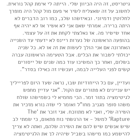
גיטריסט, זה היה הכיוון שלי. הייתה לי אימת קהל נוראית.
לחשוב על זה שאצליח לשיר אי פעם מול קהל היה מופרך
לחלוטין ודמיוני. ובאיזשהו שלב, כמו רוב הדברים לא
היתה ברירה. אמרתי שאם אני לא אשיר אז לא יהיה אף
אחד שישיר פה. אז נאלצתי לקחת את זה על עצמי.
בהופעה הראשונה של נערות ריינס לא ידעתי עד השנייה
האחרונה אם אני הולך לעשות את זה או לא. כל שניה
יכולתי לשבור את הכלים. אבל הטעימה הראשונה עברה
בשלום, ואחר כך המשיכו עוד כמה שנים של ייסורים
קשים לפני העלייה לבמה, ועכשיו זה כאילו בסדר".
ועדיין, עם כל הייחודיות שבו, נראה שעד היום לפרייליך
יש עניינים לא פתורים עם הקול. "אני עדיין מחפש
לגיטימציה בתור זמר. הכי מחמיא לי כשמישהו שולח
משהו סופר מגניב מחו"ל ואומר לי שזה נורא מזכיר את
השירה שלי, ואני לא מתווכח. אני זוכר את 'The
Rapture' למשל - אז הרגשתי נוח פתאום, כי שמתי לב
שיש אנשים שיש להם את השירה שלהם, ואתה לא צריך
להישמע כמו מישהו בשביל שיהיה לך את הלגיטימציה