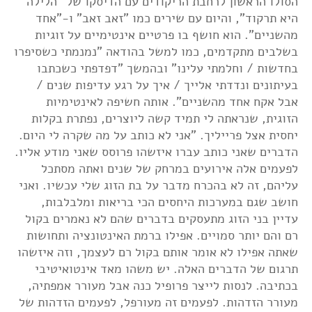
הסולו הראשון לרחבת הריקודים עם הדיסקו של "הלילה
היא תרקוד", והיום עם שירים כמו "זאב זאב" ו-"אחד
מהשניים". הוא חושף בו פרטיים אינטימיים על זוגיות
בשלבים מתקדמים, כמו למשל בהודאה "נמנמתי כשסיפרו
בחדשות / וחלמתי עלינו" ובהמשך "דפדפתי כשכתבו
בעיתונים ונדדתי אלייך / איך על רגע עדיפות שנים /
אבל אקח אחד מהשניים". אותה חשיפה לאינטימיות
הזוגית, שנראתה לי תמיד קשה ליוצרים, נפתרת בקלות
יחסית אצל פרייליך. "אני לא כותב על מה שקרה לי היום.
הדברים שאני כותב עברו איזשהו פרוסס שאני מודע אליו.
לפעמים אלה אירועים במרחק של שנים ואתה מסתכל
עליהם, זה לא בהכרח מדבר על בת הזוג שלי עכשיו. ואני
חושב שגם במערכות היחסים הכי בריאות ומלבלבות,
עדיין בני הזוג מתעסקים בדברים שהם לא נאמרים בקול
רם והם יותר סמויים. אפילו ברמת האינטונציה ותחושות
שאתה אפילו לא אומר אותם בקול רם לעצמך, וזה איזשהו
תרגום של הדברים האלה. יש משהו מאד אינטואיטיבי
בכתיבה. לנסות לייצר פרופיל כנה אבל מעורר אמפתיה,
מעורר הזדהות. לפעמים זה מעורפל, לפעמים הזדהות של