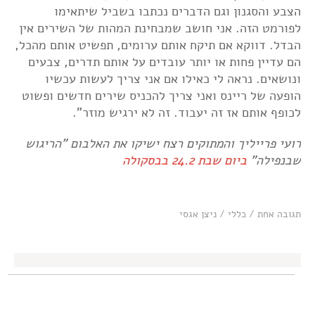
הצבע והסגנון וגם הדברים נכתבו בשביל שיתאימו
לפורמט הזה. אני חושב שמבחינת המהות של השירים אין
הבדל. דווקא אם תיקח אותם ערומים, תפשיט אותם מהכל,
הם עדיין פחות או יותר עובדים על אותם תדרים, צבעים
ונושאים. נראה לי כאילו אם אני צריך לעשות עכשיו
הופעה של ריינס ואני צריך להכניס שירים חדשים ופשוט
לכופף אותם אז זה יעבוד. זה לא ירגיש מוזר".
רועי פרייליך והמתוקים רצח ישיקו את האלבום "הריגוש
שבנפילה"
ביום שבת 24.2 בבסקולה
תגובה אחת
/
כללי
/
ניצן אגסי