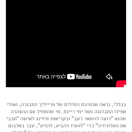
בכללי, נראה שכתיבת המילים של פרייליך התבגרה, ואולי
אפילו התברגנה מאז ימי ריינס. מי שהתחיל עם ההצהרה
שהוא "רוצה להשאר רעב" ובקריאות טיזינג לאישה "תכבי
את הטלוויזיה" כדי "להעיז להביע, להזיע", עבר באלבום