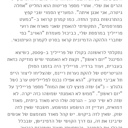
והרים את שלי. אחרי מספר פריטות הוא החליט "אחלה
גיטרה, אני אנגן איתה". המעריץ הסמוי שבי קפץ
בהתרגשות בתוך החזה. כמו קמרון קרואו ב-"כמעט
מפורסמים", התקשיתי להאמין שאני מארח את רועי
פרייליך במרפסת שלי, כביכול מעמדת "האויב" כפי
שחברי הלהקה הדמיונית קראו בסרט לקמרון העיתונאי.
נתקלתי לראשונה בקולו של פרייליך ב-2009, כשיצא
הסינגל "יום ראשון", וקצת לא האמנתי שיש מוזיקה כזאת
בעברית, ועוד ברדיו. פרייליך היה בזמנו הסולן
והגיטריסט של להקת נערות ריינס, שהצליחו ליצור הייפ
תל אביבי מוצדק. "הוא אפילו נכנס לפלייליסט ערב (של
גלגלצ - נ"א) שזה פוצץ לנו את המוח" מספר פרייליך על
"יום ראשון". "ממש לא האמנתי שמשהו כזה יקרה. לא
שזה לא שיר טוב - הגרסה שלו היא מאוד ביתית, מאוד
דמואית, ועדיין זה הושמע ומושמע. חשבתי שאין לזה
שוק. שאין לזה ביקוש. יש קהל מאוד מצומצם של אנשים
שיבינו את זה, גם דרך הקושי של הדפינישן, שבכלל
יקבלו את התמונה. והופתעתי מאוד ששירים כנראה