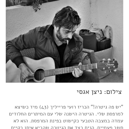
צילום: ניצן אגסי
"יש פה גיטרה!" הכריז רועי פרייליך (43) מיד כשיצא
למרפסת שלי. הגיטרה הישנה שלי עם המיתרים החלודים
עמדה במצבה הטבעי כקישוט בפינת המרפסת. הוא לא
חשב פעמיים, הניח בצד את הגיטרה שהביא איתו בקייס