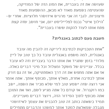
שעושה את זה בעברית, את הסוג הזה של המוזיקה,
שהעטיפה נשמעת מאוד לא מכאן, ההשפעות מאוד
חיצוניות. לגבי זה אני מרגיש איזושהי חלוציות. אחרי ש-
'הילוך איטי' נכנס לפלייליסט יום, אני חושב שזה קצת
פתח אותו לעוד להקות ששרו בעברית".
חשבת פעם לכתוב באנגלית?
"אחת הטכניקות לכתיבת ליריקה זה להבין מה עובד
באנגלית, למה משפט באנגלית עובד כל כך טוב על ליין
מלודי בזמן שתגיד את אותו הדבר בעברית וזה לא עובד
בכלל. עניינים של משקל ומצלול וכל מיני דברים כאלה.
אז אם אתה מחפש את זה דרך האסתטיקה, אז זה גם זורק
אותך לכתיבה אחרת, מאלץ אותך, מכופף אותך. אתה אומר
אני רוצה שזה ישמע טוב למי שלא מכיר את השפה, ישב
כמו רוקנרול. אז קודם כל אתה מגיע לשם, ואז את התוכן
אתה מכופף לתוך הסידור הזה, ויוצר דברים מעניינים.
תמיד כשאתה כותב זה טוב להכניס את עצמך לאיזושהי
מגבלה שמאלצת למקד אותך למשהו והדברים מתחילים