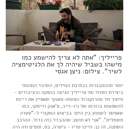
פרייליך: "אתה לא צריך להישמע כמו
מישהו בשביל שיהיה לך את הלגיטימציה
לשיר". צילום: ניצן אגסי
יותר מההתבגרות בכתיבת המילים, השינוי המהותי
ביצירת הסולו של פרייליך הגיעה בהפקה ובעיבודים -
חיתוך חד מהרוקנרול הפוסט-פאנקי שאפיין את ריינס
להשפעות ברורות של ניו-וייב, פ'אנק ודיסקו, כמו
שאפשר לשמוע בין היתר בביצוע המקורי ל-"סערה
חשמלית". "אני לא חושב שההבדל כזה גדול. ההרכב
השתנה, זה כן. היינו טריו - גיטרה, בס, תופים וזה היה