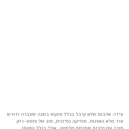
עידו: אלבום שלא קיבל בכלל פוקוס בשנה שעברה ודורש
עוד מלא האזנות. מוזיקה נסיונית, סוג של פוסט-רוק
חורך עם טירוף שמרחף מלמטה, אולי בגלל הפקתו