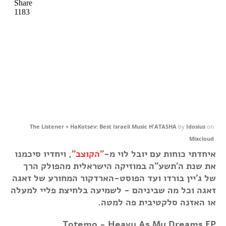
The Listener + HaKotsev: Best Israeli Music H'ATASHA
by
Idosius
on
Mixcloud
איחדתי כוחות עם יובל לוי מ-
"הקוצב"
, ויחדיו סיכמנו
את שנת ה'תשע"ה במוזיקה הישראלית מהפולק הרך
של ג'יין בורדו ועד הפוסט-הארדקור המחורע של זאגה
זאגה וכל מה שביניהם - לשמיעה בלחיצת פליי למעלה
או האזנה סלקטיבית פה למטה.
Totemo - Heavy As My Dreams EP