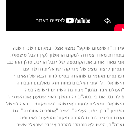
עידו: "השעמום שוקע" נמצא אצלי במקום השני השנה
בתחרות מאוד צמודה למקום הראשון (קין והבל 90210).
אני מאוד אוהב את הקונספט של יובל הרינג, סולן ההרכב,
הנסיון ליצור מצע של מוזיקה ישראלית חדשה עם
רפרנסים מקומיים שתהווה בסיס לדור הבא של האינדי
הישראלי. לדעתי האלבום פחות חזק מאלבום הבכורה
"העולם אבד מזמן" מבחינת השירים (יש פה כמה
פילרים), אם כי בסה"כ זה המשך ראוי שמעגן את השוגייז
הישראלי ומצליח לגעת באיזשהו רגש מקומי - ראה למשל
הפזמון "דרך יפו, העליה" בשיר "אמפריה אחרונה". גם
ועדת חריגים זוכים להרבה סיקור והופעות באירופה
וארה"ב, הישג לא נורמלי להרכב אינדי ישראלי ששר