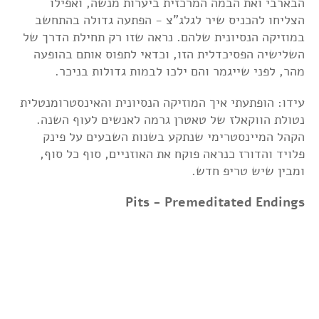
הבארבי ואת הבמה המרכזית ביערות מנשה, ואפילו
הצליחו להכניס שיר לגלג"צ - הפתעה גדולה בהתחשב
במוזיקה הנסיונית שלהם. נראה שזו רק תחילת הדרך של
השלישיה הפסיכדלית הזו, וכדאי לתפוס אותם בהופעה
מהר, לפני שייגמר והם ילכו לבמות גדולות בניכר.
עידו: הופתעתי איך המוזיקה הנסיונית והאינסטרומנטלית
נטולת הווקאלז של טאטרן גרמה לאנשים לעוף השנה.
הקהל המיינסטרימי שנתקע בשנות השבעים על פינק
פלויד והדורז כנראה פוקח את האוזניים, סוף כל סוף,
ומבין שיש טריפ חדש.
Pits - Premeditated Endings