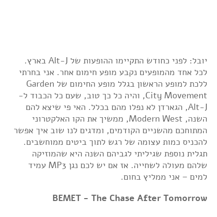
יובל: לפני כחודש התקיימו ההופעות של Alt-J בארץ.
לכל אחד מהמופעים נקבע מופע חימום אחר. אני בחרתי
ללכת למופע הראשון בגלל מופע החימום של Garden
City Movement, והיה כל כך טוב, שעם כל הכבוד ל-
Alt-J, הגארדן לא נפלו מהם בכלל. האי פי שיצא להם
השנה, Modern West, ממשיך את הקו האלקטרוני
המתוחכם מהשניים הקודמים, ומדגים לנו שוב איך אפשר
להכניס כמות עצומה של רגש לתוך ביטים ממוחשבים.
תגלית נוספת שגיליתי לגביהם השנה היא שהמוזיקה
שלהם מעולה לשחייה. אז אם יש לכם נגן MP3 עמיד
למים – אני ממליץ בחום.
BEMET - The Chase After Tomorrow