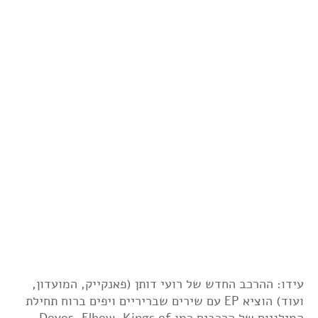
עידו: ההרכב החדש של רועי דותן (פאנקייק, המועדון,
ועוד) הוציא EP עם שירים שבריריים ויפים ברוח תחילת
המילניום של הרכבים כמו Doves, Elbow, Kings of