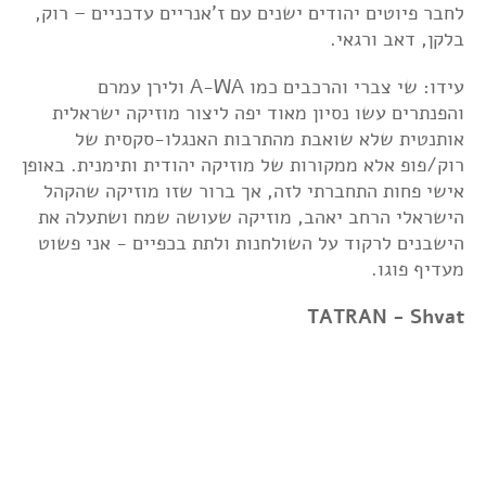
לחבר פיוטים יהודים ישנים עם ז'אנריים עדכניים – רוק,
בלקן, דאב ורגאי.
עידו: שי צברי והרכבים כמו A-WA ולירן עמרם
והפנתרים עשו נסיון מאוד יפה ליצור מוזיקה ישראלית
אותנטית שלא שואבת מהתרבות האנגלו-סקסית של
רוק/פופ אלא ממקורות של מוזיקה יהודית ותימנית. באופן
אישי פחות התחברתי לזה, אך ברור שזו מוזיקה שהקהל
הישראלי הרחב יאהב, מוזיקה שעושה שמח ושתעלה את
הישבנים לרקוד על השולחנות ולתת בכפיים - אני פשוט
מעדיף פוגו.
TATRAN - Shvat