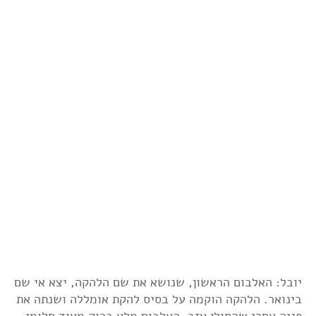
יובל: האלבום הראשון, שנושא את שם הלהקה, יצא אי שם
בינואר. הלהקה הוקמה על בסיס להקת אומללה ושנתה את
פניה אחרי שהסולן עזב. האלבום מלא ברוק מאוד חלומי,