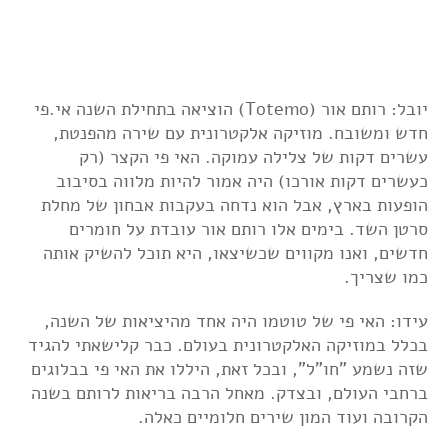
יובל: רותם אור (Totemo) הוציאה בתחילת השנה אי.פי
חדש ומשובח. מוזיקה אלקטרונית עם שירה מהפנטת,
עשרים דקות של צלילה עמוקה. האי פי הקצר (רק
כעשרים דקות אורכו) היה אמור להיות מלווה בסיבוב
הופעות בארץ, אבל הוא נדחה בעקבות אבחון של מחלת
סרטן השד. בימים אלו רותם אור עובדת על חומרים
חדשים, ואנו מקווים שכשיצאו, היא תוכל להשיק אותה
כמו שצריך.
עידו: האי פי של טוטמו היה אחד מהיציאות של השנה,
בכלל במוזיקה האלקטרונית בעולם. כבר קלישאתי להגיד
שזה נשמע "חו"ל", ובכל זאת, היללו את האי פי בבלוגים
ברחבי העולם, ובצדק. מאחל הרבה בריאות לרותם בשנה
הקרובה ועוד המון שירים חלומיים כאלה.