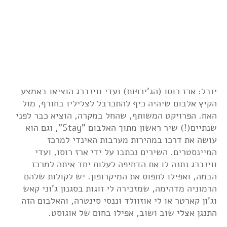
יובל: ארז רוסו (הג'ירפות) ועדי ווינברג הוציאו באמצע
הקיץ אלבום שיהיה כיף להתכרבל לצליליו בחורף, מול
האח. הפרויקט המשותף, שהחל במקרה, הוציא כבר לפני
שנתיים(!) שיר ראשון מתוך האלבום "Stay", וגם הוא
עושה את דרכו במהירות מערבות האינדי למרכז
המיינסטרים. השירים נכתבו על ידי ארז רוסו, ועדי
ווינברג נתנה לו את הדחיפה לעלות יחד איתה למרכז
הבמה, ואפילו לתפוס את המיקרופון. יש לקולות שלהם
הרמוניה מדהימה, שמזכירה לי זוגות בסגנון ג'וני קאש
וג'ון קארטר או לי אוזוולד וננסי סינטרה, והאלבום הזה
התנגן אצלי שוב ושוב, אפילו בחום של אוגוסט.