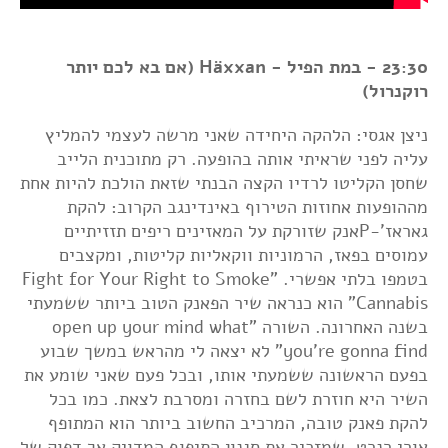
23:30 - במת הפיל - Häxxan (אם בא לכם יותר
רוקנרול)
ניצן אגסי: הלהקה היחידה שאני מרשה לעצמי להמליץ
עליה לפני שראיתי אותה בהופעה. רק מתוכנית הלייב
שחסן הקליטו לרדיו הקצה הבנתי שזאת הולכת להיות אחת
מההופעות אחוזות הטירוף באינדינגב הקרוב: להקת
גאראז'-Pאנק שזורקת על המאזינים ריפים תזזיתיים
עמוסים בפאז, הרמוניות ווקאליות קליטות, ומקצבים
בטמפו בלתי אפשרי. "Fight for Your Right to Smoke
Cannabis" הוא כנראה שיר הפאנק הטוב ביותר ששמעתי
בשנה האחרונה. השורה "open up your mind what
you're gonna find" לא יצאה לי מהראש במשך שבוע
בפעם הראשונה ששמעתי אותו, ובכל פעם שאני שומע את
השיר היא חוזרת לשם בחזרה ומסרבת לצאת. כמו בכל
להקת פאנק טובה, המרכיב החשוב ביותר הוא המתופף
אורי רנרט, שמזכיר את סגנון התיפוף המדויק אך דפוק של