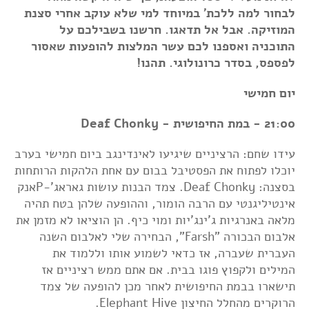
לבחור למה ללכת' במיוחד למי שלא עוקב אחרי סצנת
המוזיקה. אבל אל תדאגו. חרשנו בשבילכם על
התוכניה ואספנו לכם עשר המלצות להופעות שאסור
לפספס, בסדר כרונולוגי. תהנו!
יום חמישי
21:00 - במת החיפושית - Deaf Chonky
עידו שחם: הרציניים שיגיעו לאינדינגב ביום חמישי בערב
יוכלו לפתוח את הפסטיבל בבום עם אחת הלהקות הרותחות
בסצנה: Deaf Chonky. צמד הבנות עושות גאראג'-Pאנק
אינטיליגנטי עם הרבה הומור, וההופעה שלהן בטח תהיה
מלאה באנרגיות ג'ינג'יות ומוי כיף. הן הוציאו לא מזמן את
אלבום הבכורה "Farsh", הבחירה שלי לאלבום השנה
העברית שעברה, אז כדאי לשמוע אותו וללמוד את
המילים ולקפוץ פוגו בבית. אם אתם ממש רציניים אז
תישארו בבמת החיפושית לאחר מכן להופעה של צמד
הרוקרים מהחלל החיצון Elephant Hive.