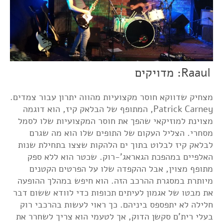
Raaul: מדויקים
מצחיק שדווקא חוסר מקצועיות מהווה יתרון עבור צמדים.
Patrick Carney, המתופף של הבלאק קיז, הוא דוגמה
מצוינת למוזיקאי שהפך את חוסר המקצועיות שלו לסמל
מסחרי. הצליל העקום של התופים שלו הוא מה שגרם
לבלאק קיז לבלוט בתוך ים הלהקות שצצו בתחילת שנות
האלפיים במהפכת הגאראג'-רוק. שכטר הוא ללא ספק
מתופף מצוין, אבל ההקפדה שלו על הפרטים הקטנים
מיותרת במסגרת ההרכב הזה. הוא חיפש במהלך ההופעה
את מבטו של אגמון לעיתים תכופות כדי לוודא ששום דבר
חלילה לא יתפספס ביניהם. כך ראוי לעשות בהרכבי רוק
בעלי רית'ם סקשן הדוק, אך לטעמי הוא צריך לשחרר את