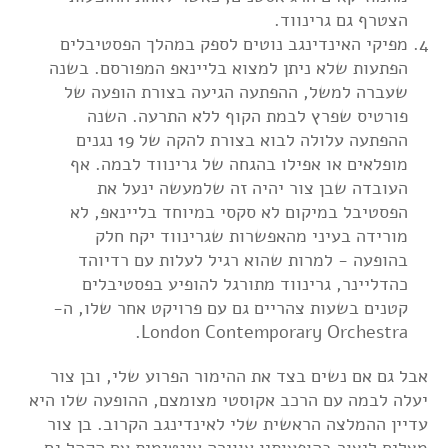
הצטרף גם גרינווד.
מפיקי האינדינגב נוטים לספק במהלך הפסטיבלים
הפתעות שלא ניתן למצוא בליינאפ המפורסם. בשנה
שעברה למשל, ההפתעה הגיעה בצורת הופעה של
פורטיס שפרץ לבמת הקוף ללא התרעה. השנה
ההפתעה עלולה לבוא בצורת להקה של 19 נגנים
מופלאים או אפילו בהגחה של גרינווד לבמה. אף
העובדה שבן צור יהיה זה שלמעשה ינעל את
הפסטיבל במיקום לא סקסי במיוחד בליינאפ, לא
מורידה בעיני מהאפשרות שגרינווד יקח חלק
בהופעה - למרות שהוא רגיל לעלות עם רדיוהד
כהדליינר, גרינווד מתורגל להופיע בפסטיבלים
קטנים בשעות צהריים גם עם פרויקט אחר שלו, ה-
London Contemporary Orchestra.
אבל גם אם נשים בצד את ההימור הפרוע שלי, ובן צור
יעלה לבמה עם הרכב אקוסטי מצומצם, ההופעה שלו היא
עדיין ההמלצה הראשית שלי לאינדינגב הקרוב. בן צור