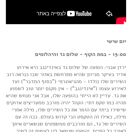
יום שישי
15:00 - במת הקוף - שלום גד והיהלומים
ירדן אבני: הופעה של שלום גד באינדינגב היא אירוע
אדיר בעיקר מכיוון שהיא מתרחשת באזור שבו כנראה רוב
השירים שלו נולדו - מהגיאוגרפי ("בסוף המדבר") ועד
לאירוע עצמו ("אינדינגב") - אין מקום יותר טוב לשמוע
את גד. עדיין לא הייתי בהופעה שלו, אבל אני מנחש שהיא
תהיה כמו טקס דתי: הקהל יהיה מורכב ממעריצים אדוקים
שישירו ביחד עם הזמר את כל השירים שלו, מילה אחרי
מילה, כאילו זה הטקסט הכי קדוש בעולם. ככה זה עם
השירים של גד, הם מורכבים ממשפטים שנשארים איתך
לאורך כל החיים, והמעט שנשאר לנו לעשות זה לשיר