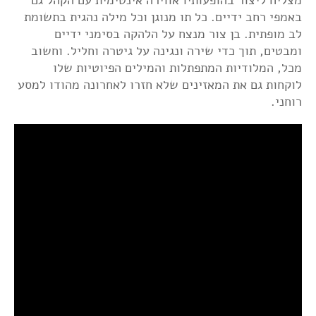
מצליח ליצור בהופעותיו אווירה אינטימית עם הקהל גם
באמפי רחב ידיים. כל תו מנוגן וכל מילה נהגית בתשומת
לב מופתית. בן צור מנצח על הלהקה בסימני ידיים
ומבטים, תוך כדי שירה ונגינה על גיטרה וחליל. וחשוב
מכל, המלודיות המתפתלות והמילים הפיוטיות שלו
לוקחות גם את המאזינים שלא חזרו לאחרונה מהודו למסע
רוחני.