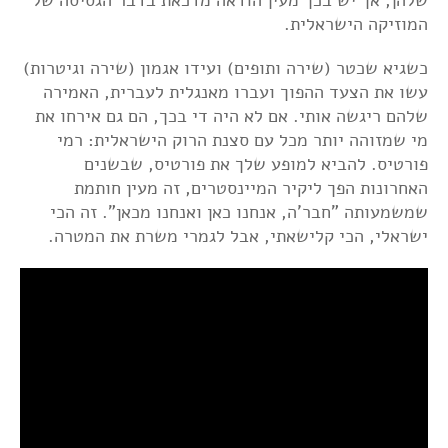
שלהן, אך יש בכך מעין הודאה מדכאת בדבר הגסיסה של
המוזיקה הישראלית.
כשגיא שכטר (שירה ותופים) ועידו אגמון (שירה וגיטרות)
עשו את הצעד ההפוך ועברו מאנגלית לעברית, האמירה
שלהם ריגשה אותי. אם לא היה די בכך, הם גם אירחו את
מי שמזוהה יותר מכל עם סצנת הרוק הישראלית: רמי
פורטיס. להביא למופע שלך את פורטיס, שבשנים
האחרונות הפך ליקיר המיינסטרים, זה מעין חותמת
שמשמעותה "חבר'ה, אנחנו כאן ואנחנו מכאן". זה הכי
ישראלי, הכי קלישאתי, אבל לגמרי משרת את המטרה.