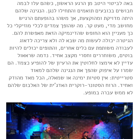
באה לביטוי היטב מן הרגע הראשון, כשהם עלו לבמה
חבושים בכובעים תואמים והתחילו לנגן. הנגינה שלהם
היתה מדויקת ומהוקצעת, אך משהו בהופעתם הרגיש
מחושב מדי, מעט קר. מה שהופך צמדים לכלי מוזיקלי כל
כך מעניין הוא החופש שהדינמיקה הזאת מאפשרת להם.
הגיטרה יכולה לעשות מה שבא לה ולא צריכה לדאוג
לעבודה משותפת עם כלים אחרים, והתופים יכולים להיות
בוטים, משוחררים וחסרי מקצב אחיד. נדמה שראאול
עדיין לא אימצו לחלוטין את הרעיון של להופיע כצמד. הם
שמרו על איפוק שהפך את הנגינה שלהם למאוד
סטרייטית: אין סטיות ימינה או שמאלה, הכל מאד מהודק
ואחיד. הרוח הסטונר-רוקרית האדג'ית של האלבום שלהם
לא ממש עברה במופע.