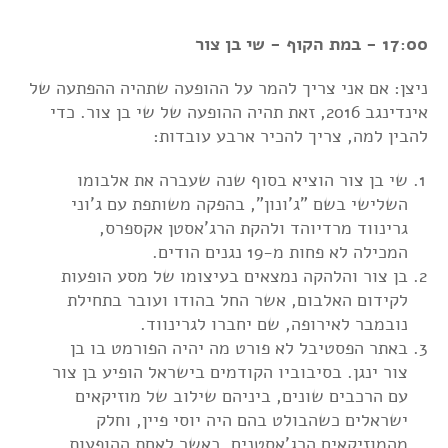
17:00 - במת הקוף - שי בן צור
ניצן: אם אני צריך להמר על ההופעה שתהיה ההפתעה של
אינדינגב 2016, זאת תהיה ההופעה של שי בן צור. כדי
להבין למה, צריך להכיר ארבע עובדות:
שי בן צור הוציא בסוף שנה שעברה את אלבומו
השלישי בשם "ג'ונון", בהפקה משותפת עם ג'וני
גרינווד מרדיוהד ולהקת הרג'אסטן אקספרס,
המכילה לא פחות מ-19 נגנים הודים.
בן צור והלהקה נמצאים בעיצומו של מסע הופעות
לקידום האלבום, אשר החל בהודו ועובר בתחילת
נובמבר לאירופה, שם יחברו לגרינווד.
באתר הפסטיבל לא פורט מה יהיה הפורמט בו בן
צור ינגן. בסיבוביו הקודמים בישראל הופיע בן צור
עם הרכבים שונים, ביניהם שילוב של מוזיקאים
ישראלים כשהבולט בהם היה יוסי פיין, וחלק
מהמוזיקאים הרג'אסטנים, כאשר לאחת ההופעות