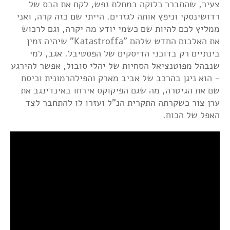
צעיר, שהתברר כלוקה במחלת נפש, לקח את הבס של
רדושינסקי וניפץ אותה לגזרים. הייתי שם כזה קרה, ואני
ממליץ לכם להיות שם כשמי יודע מה יקרה, וגם לרכוש
את האלבום החדש שלהם "Katastroffa" שיהיה זמין
בינתיים רק בדוכני הדיסקים של הפסטיבל. אגב, למי
שנבהל מפוטנציאל הסחיות של יהלי סובול, אפשר להירגע
- הוא ניגן בהרכב של אביב מארק והפילהרמונית וכיסח
שם את הגיטרה, מה שגם הפיקוקס אירחו באינדינגב את
ערן צור כשקרתה התקרית הנ"ל ועזרו לו להתחבר לצד
האפל של הכוח.