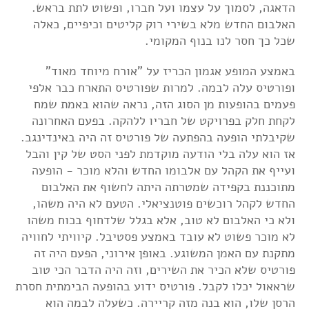
הדאגה, לסמוך על עצמו ועל חברו, ופשוט לתת בראש.
האלבום החדש מלא בשירי רוק קליטים וכיפיים, כאלה
שכל כך חסר לנו בנוף המקומי.
באמצע המופע אגמון הכריז על "אורח מיוחד מאוד"
ופורטיס עלה לבמה. למרות שפורטיס התארח כבר אלפי
פעמים בהופעות מן הסוג הזה, נראה שהוא באמת שמח
לקחת חלק בפרויקט של חבריו ללהקה. בפעם האחרונה
שקיבלתי הופעה בהפתעה של פורטיס זה היה באינדינגב.
אז הוא עלה בלי הודעה מוקדמת לפני הסט של קין והבל
ועייף את הקהל עם אלבומו החדש והלא מוכר - הופעה
מתוכננת בקפידה שמטרתה היתה לחשוף את האלבום
החדש לקהל רוכשים פוטנציאלי. הטעם לא היה משהו,
ולא כי האלבום לא טוב, אלא בגלל שלדחוף בכוח משהו
לא מוכר פשוט לא עובד באמצע פסטיבל. קיוויתי לחוויה
מתקנת עם האמן המשוגע. באופן אירוני, הפעם היה זה
פורטיס שלא הכיר את השירים, וזה היה הדבר הכי טוב
שראאול יכלו לקבל. פורטיס ידוע בהופעה הבימתית חסרת
הרסן שלו, הוא בנה מזה קריירה. כשעלה לבמה הוא