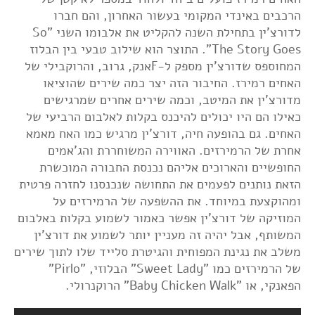
הרכבים באינדי המקומי בעשור האחרון, והם חברו
לדורצ'ין בתחילת השנה להקליט את אלבומו השני "So
The Story Goes". התוצר הוא שילוב טבעי בין הבלוז
המחוספס שדורצ'ין מספק ל-Fאנק, גרוב, והרוקבילי של
האחים רמירז. החיבור הזה יצר כמה שירים שהוציאו
מדורצ'ין את המיטב, וכמה שירים אחרים שמרגישים
כאילו הם היו יכולים להיכנס בקלות לאלבום הרביעי של
האחים. גם בהופעה חיה, דורצ'ין מרגיש כמו האח מאמא
אחרת של הרמירזים. האווירה המשוחררת והג'אמים
החופשיים והארוכים אליהם נכנסת החבורה המוכשרת
הזאת נותנים לפעמים את התחושה שנכנסנו לחזרה פרטית
ומהוקצעת במיוחד. את ההשפעה של הרמירזים על
המוזיקה של דורצ'ין אפשר כאמור לשמוע בקלות באלבום
המשותף, אבל יהיה זה מעניין יותר לשמוע את דורצ'ין
משלב את נגינת המפוחית והגיטרת סלייד שלו לתוך שירים
של הרמירזים כמו "Sweet Lady" הבלוזי, "Pirlo"
הפאנקי, או "Baby Chicken Walk" הרוקנרולי.