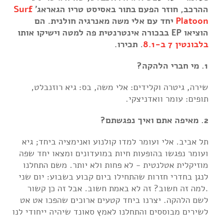
ההרכב, חוזר הפעם בתור באסיסט טריו הגאראג'
Surf
Platoon
יחד עם אלי משה מאנרגיה חולנית. הם
הוציאו EP בבכורה אינטרנטית פה למטה וישיקו אותו
בלבונטין 7 ב-8.1
. תכירו.
1. מי חברי הלהקה?
שירה, גיטרה וקלידים: אלי משה, בס: גיא רוזנבלט,
תופים: עומר וואדניצקי.
2. מאיפה אתם ואיך נפגשתם?
תל אביב. אלי ועומר למדו קולנוע ואנימציה ביחד; גיא
ועומר נפגשו בהופעות חיות במועדונים ומצאו יחד שפה
מוזיקלית אטלנטית - לא פחות ולא יותר. משם התחלנו
לנגן בחדרי חזרות שהתחילו ביום קבוע בשבוע: יום שני
.למה זה חשוב? זה לא באמת חשוב. אבל זה כן קשור
לשם הלהקה. יצרנו ביחד קטעים ארוכים שהפכו אט אט
לשירים מבוססים והתחלנו לאמץ סאונד שיהיה ייחודי לנו