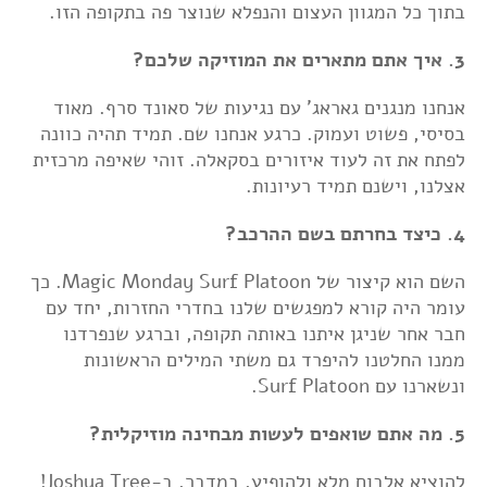
בתוך כל המגוון העצום והנפלא שנוצר פה בתקופה הזו.
3. איך אתם מתארים את המוזיקה שלכם?
אנחנו מנגנים גאראג' עם נגיעות של סאונד סרף. מאוד
בסיסי, פשוט ועמוק. כרגע אנחנו שם. תמיד תהיה כוונה
לפתח את זה לעוד איזורים בסקאלה. זוהי שאיפה מרכזית
אצלנו, וישנם תמיד רעיונות.
4. כיצד בחרתם בשם ההרכב?
השם הוא קיצור של Magic Monday Surf Platoon. כך
עומר היה קורא למפגשים שלנו בחדרי החזרות, יחד עם
חבר אחר שניגן איתנו באותה תקופה, וברגע שנפרדנו
ממנו החלטנו להיפרד גם משתי המילים הראשונות
ונשארנו עם Surf Platoon.
5. מה אתם שואפים לעשות מבחינה מוזיקלית?
להוציא אלבום מלא ולהופיע, במדבר, ב-Joshua Tree!