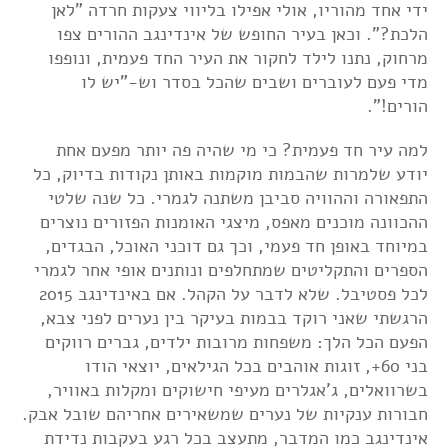
ידי אחד מהוריו, אולי אפילו בליווי צעקות חרדה "לאן
הלכת?". וכאן בעיר החופש של אינדינגב ההורים צפו
מרחוק, נתנו לילד לחקור את העיר החד פעמית, ונופפו
מדי פעם לעוברים ושבים שהכל בסדר וש-"יש לו
הורים!".
למה עיר חד פעמית? כי מי שהיה פה יותר מפעם אחת
יודע שלמרות שהבמות מוקמות באותן נקודות בדיוק, כל
התפאורה וההוויה סביבן משתנה לגמרי. כל שנה שלטי
ההכוונה מוכנים מאפס, מיצגי האומנות הפזורים נוצרים
במיוחד באופן חד פעמי, וכך גם דוכני האוכל, הבגדים,
הספרים והתקליטים שמתחלפים ונותנים אופי אחר לגמרי
לכל פסטיבל. שלא לדבר על הקהל. אם באינדינגב 2015
הרגשתי שאני רוקד בבמות בעיקר בין נערים לפני צבא,
הפעם הכל הלך: משפחות מרובות ילדים, גברים רווקים
בני 60+, זוגות אוהבים בכל הגילאים, יוצאי הודו
בשרוואלים, ג'אגלרים מעיפי חישוקים ומקלות באוויר,
חבורות ענקיות של נערים שמשאירים אחריהם שובל אבק.
אינדינגב כמו המדבר, מתעצב בכל רגע בעקבות נדידת