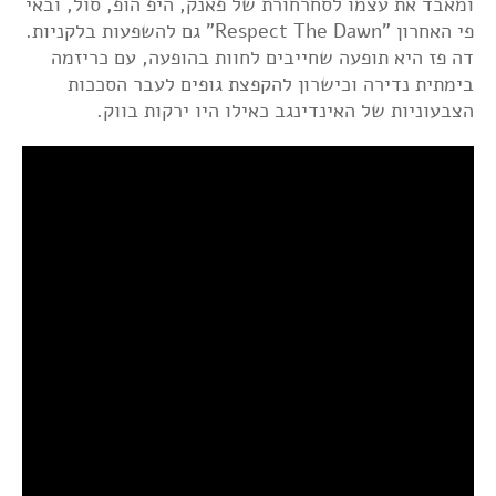
ומאבד את עצמו לסחרחורת של פאנק, היפ הופ, סול, ובאי
פי האחרון "Respect The Dawn" גם להשפעות בלקניות.
דה פז היא תופעה שחייבים לחוות בהופעה, עם כריזמה
בימתית נדירה וכישרון להקפצת גופים לעבר הסככות
הצבעוניות של האינדינגב כאילו היו ירקות בווק.