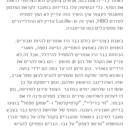
לאחור כדי לראות כמה אנשים צועקים ולא הצלחתי לראות
את הסוף. כלי הנשיפה עלו בזריזות במעבר לקראת הפזמון
וחשבתי לעצמי איך השיר הזה עדיין לא הפך לפתיח
לסדרת HBO, ואיך זה ש-Lucille עדיין לא ההדליינרים
של פסטיבלים כמו פרימברה.
בשבת בצהריים כולם כבר היו אמורים להיות שבורים.
השמש זרחה באמצע השמיים, הזיעה נטפה, מאגרי
הכוחות כבר היו אמורים להתחיל להידלל, אבל זה לא
עניין את הקהל של כהן @ מושון - הם באו להרים את
הידיים באוויר. כהן סימן לנו עד כמה הם ילדי בועה
כשהוא סיפר שלקח להם שעתיים להגיע לכאן מתל אביב,
שזה האינדינגב הראשון שלהם, ונתן ריספקט על כך
ששרדנו שלושה ימים במדבר. הצמד פירגן לסוויסה, נתן
לו לעלות לשלושה שירים ובשלב מסוים פינה לו את
הבמה. "חי בדיליי", "קלסיקלטת" ו-"שחקן ספסל" בוצעו
בדיוק ואנרגיה רעננה. הסוף של שלושת הימים כבר בצבץ
מעבר לסיבוב כשאחד מהגברים בקהל עלה על כתפי חברו
והמשפט "טרמפ לצפון" על גבו. הברים הפסיקו להגיש