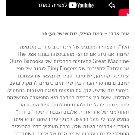
אור אדרי - במת הפיל, יום שישי 16:30
הלו"ז הצפוף והמתנגש של אינדינגב מחייב משמעת
שימור אנרגיה. אם תרוצו מהתכתשות בפוגו אצל The
Great Machine לתעופות החלליות של Ouzo Bazooka
או Tatran לחפירות של Tiny Fingers לגרוב של ספי
ציזלינג וקותימן, יש סיכוי סביר שתמצאו את עצמכם
שוכבים מחוסרי הכרה בין שירותים כימיים לרמקול פועם
בצהרי יום שישי. לכן, גם הופעות הפוגה חשובות בתמהיל.
למזלנו, שעת בין ערביים במדבר היא התפאורה המושלמת
לתת מנוחה לרגליים ולהתמוסס לתוך הפופ המהורהר
והחולמני של אור אדרי. אלבום הבכורה שלה "כידוד"
כמעט עבר לי מעל הראש. למזלי עידו שחם הביא איתו
כאחד מאלבומי השנה שלו, וככה מאולפן רדיו בהרצליה
התחלתי ללכת בעקבות שביל הבס של אדרי, כשסביבו