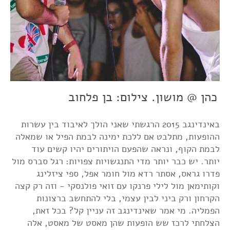
כהן @ מושון. צילום: בן פלחוב
באינדינגב 2015 הרגשתי שאני הולך לאיבוד בין עשרות
ההופעות, מתלבט אם ללכת ימינה לבמת הפיל או שמאלה
לבמת הקוף, ונראה שהפעם הויתורים יהיו קשים עוד
יותר. יש כבר יותר מדי התנגשויות צפויות: רגל סברס מול
פדרו גראס, אסתר רדא מול חומר אפל, ספי ציזלינג
וקותימאן מול לילי פרנקו עם זואי פולנסקי - וזה רק קצה
הקרחון ורק ביני לבין עצמי, בלי להתחשב ברצונות
הפמליה. מי אמר שאינדינגב זה עניין קל? בכל זאת,
הצלחתי לרכז שש הופעות שהן מאסט של מאסט, אלה