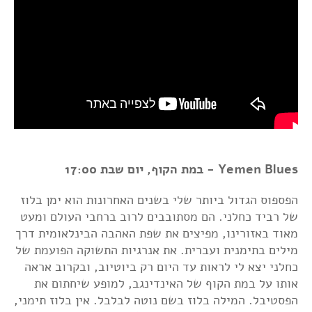
Yemen Blues - במת הקוף, יום שבת 17:00
הפספוס הגדול ביותר שלי בשנים האחרונות הוא ימן בלוז
של רביד כחלני. הם מסתובבים לרוב ברחבי העולם ומעט
מאוד באזורינו, מפיצים את שפת האהבה הבינלאומית דרך
מילים בתימנית ועברית. את אנרגיות התשוקה הפועמת של
כחלני יצא לי לראות עד היום רק ביוטיוב, ובקרוב אראה
אותו על במת הקוף של האינדינגב, למופע שיחתום את
הפסטיבל. המילה בלוז בשם נוטה לבלבל. אין בלוז תימני,