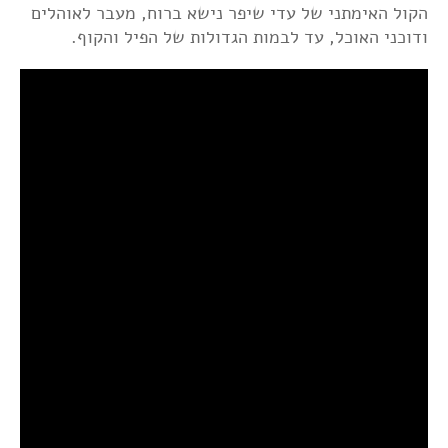
הקול האימתני של עדי שיפר נישא ברוח, מעבר לאוהלים
ודוכני האוכל, עד לבמות הגדולות של הפיל והקוף.