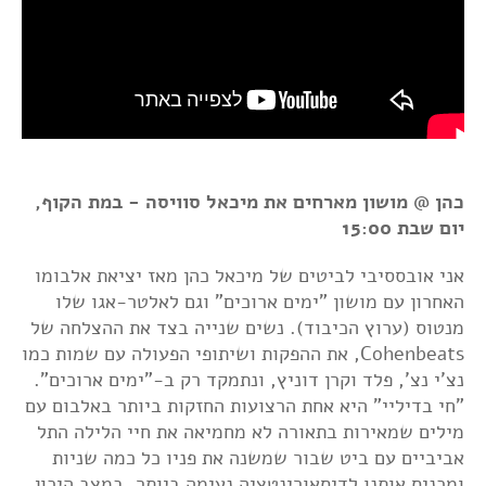
כהן @ מושון מארחים את מיכאל סוויסה - במת הקוף,
יום שבת 15:00
אני אובססיבי לביטים של מיכאל כהן מאז יציאת אלבומו
האחרון עם מושון "ימים ארוכים" וגם לאלטר-אגו שלו
מנטוס (ערוץ הכיבוד). נשים שנייה בצד את ההצלחה של
Cohenbeats, את ההפקות ושיתופי הפעולה עם שמות כמו
נצ'י נצ', פלד וקרן דוניץ, ונתמקד רק ב-"ימים ארוכים".
"חי בדיליי" היא אחת הרצועות החזקות ביותר באלבום עם
מילים שמאירות בתאורה לא מחמיאה את חיי הלילה התל
אביביים עם ביט שבור שמשנה את פניו כל כמה שניות
ומכניס אותנו לדיסאורינטציה נעימה ביותר, במצב היכון