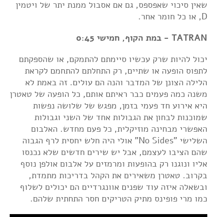
שאין סיכוי שאפספס, גם אם אסבול ממנת יתר של ויטמין
D, או כל חומר אחר.
TATRAN - במת הקוף, חמישי 0:45
יכול להיות שרק עכשיו סיימתם להתמקם, או שהספקתם
לתפוס הופעה או שתיים, רק התחלתם להתחמם לקראת
הלילה הצונן של המדבר והנה הם עולים. זה באמת לא
משנה כמה פעמים כבר ראיתם אותם, כל הופעה של טאטרן
היא אירוע חד פעמי בזמן, מפגש של שלושה נפשות
שמוכנות לבחון את הגבולות אחד של השני וגבולות
האפשרי מבחינה מוזיקלית, כל פעם מחדש. האלבום
השלישי "No Sides" אולי היה חלש יחסית לרף הגבוה
שהם הציבו לעצמם, אבל יש שירים חדשים שלא נכנסו
אליו ונוגנו רק בהופעות ומרמזים על אלבום אולפן נוסף
בקרוב. טאטרן משאירים את הקהל בדריכות מתמדת,
ובשאלה איזה עוד שפנים אוונגרדיים הם יכולים לשלוף
כמו מרי פופינס מתיק הטריקים חסר התחתית שלהם.