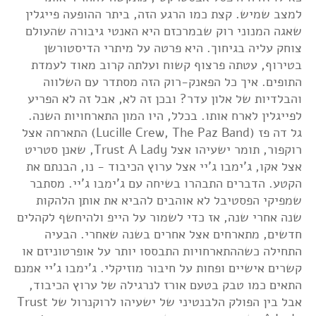
למצב שמיש. קצת כמו הרגע הזה, ביתר ההופעה פייגלין
שאגה המנוני רוק שבמרכזם היא האנטי גיבורה שהעולם
צוחק עליה בגיחוך. היא פרטה על מיתרי הדיסטורשן
בטירוף, עטתה פרצוף קשוח ועלתה קרוב מאוד לעמדת
התופים. איך כל הפאנק-רוק הזה מסתדר עם השלווה
והבלדיות של אלון עדר? ובכן זה לא, אבל זה לא הפריע
לפייגלין לארח אותו. בכלל, היו המון התארחויות השנה.
גל דה פז (Lucille Crew, The Paz Band) התארחה אצל
רוקפור, תומר ישעיהו אצל Trust A Lady, שאנן סטריט
אצל אקו, ג'ימבו ג'יי אצל ערוץ הכיבוד - נו, הבנתם את
הקטע. הדברים התבהרו בשיחה עם ג'ימבו ג'יי. מסתבר
שמפיקי הפסטיבל לא אוהבים להביא את אותן הלהקות
שנה אחרי שנה, אז כדי לשמור על הייפ ולהיחשף לקהלים
חדשים, מתארחים אצל אחרים בשנה שאחרי. הבעיה
התחילה כשההתארחויות התבססו יותר על אופרטוניזם או
קשרים אישיים ופחות על חיבור מוזיקלי. ג'ימבו ג'יי אמנם
התאים כמו טבק בטעם אורז לנרגילה של ערוץ הכיבוד,
אבל בין הפולק הלבנטיני של ישעיהו לרוקנרול של Trust