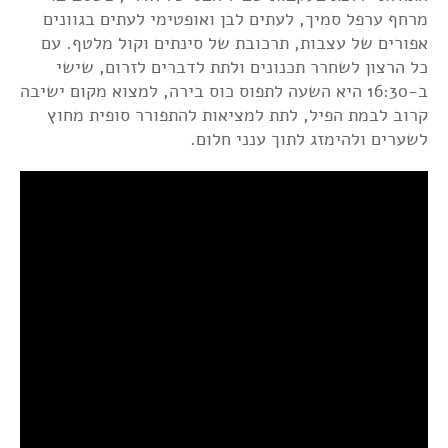
מרחף ערפל סמיך, לעתים לבן ואופטימי לעתים בגוונים
אפורים של עצבות, תרכובת של סינתים וקול מלטף. עם
כל הרצון לשחרר תכנונים ולתת לדברים לזרום, שישי
ב-16:30 היא השעה לתפוס כוס בירה, למצוא מקום ישיבה
קרוב לבמת הפיל, לתת למציאות להתפורר סופית מחוץ
לשערים ולהימזג לתוך ענני חלום.