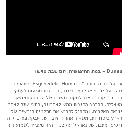
Dunes - במת החיפושית, יום שבת 12:30
עם אלבום הבכורה "Psychedelic Hummus" שכאילו
נהגה על ידי מפיקי האינדינגב, הדיונות מגיעות לעמקי
המדבר, קרוב מאוד למקום משכנו של הגורו קותימאן
מצאלים. ההרכב התגבש ממש לאחרונה, כחצי שנה לאחר
יציאת האלבום, ומתחיל לחרוש את התלמים היבשים של
הארץ ביסודיות, משאיר אחריו שובל של אבקת פסיכדליה
ורסיסי מתכת של גאראז' עוקצני. יהיה מעניין לשמוע את