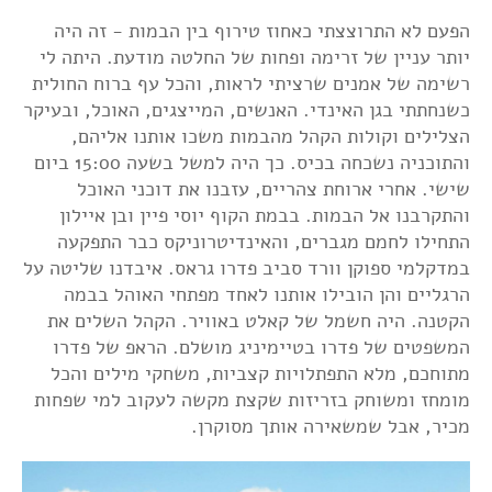
הפעם לא התרוצצתי כאחוז טירוף בין הבמות - זה היה
יותר עניין של זרימה ופחות של החלטה מודעת. היתה לי
רשימה של אמנים שרציתי לראות, והכל עף ברוח החולית
כשנחתתי בגן האינדי. האנשים, המייצגים, האוכל, ובעיקר
הצלילים וקולות הקהל מהבמות משכו אותנו אליהם,
והתוכניה נשכחה בכיס. כך היה למשל בשעה 15:00 ביום
שישי. אחרי ארוחת צהריים, עזבנו את דוכני האוכל
והתקרבנו אל הבמות. בבמת הקוף יוסי פיין ובן איילון
התחילו לחמם מגברים, והאינדיטרוניקס כבר התפקעה
במדקלמי ספוקן וורד סביב פדרו גראס. איבדנו שליטה על
הרגליים והן הובילו אותנו לאחד מפתחי האוהל בבמה
הקטנה. היה חשמל של קאלט באוויר. הקהל השלים את
המשפטים של פדרו בטיימיניג מושלם. הראפ של פדרו
מתוחכם, מלא התפתלויות קצביות, משחקי מילים והכל
מומחז ומשוחק בזריזות שקצת מקשה לעקוב למי שפחות
מכיר, אבל שמשאירה אותך מסוקרן.