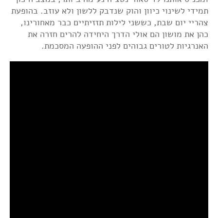
תמידי לשינוי כיוון והוק שנדבק ללשון ולא עוזב. בהופעת
צהריי יום שבת, כששני לילות תזזיתיים כבר מאחורינו,
כהן את מושון הם אולי הדרך היחידה להרים חזרה את
האנרגיות לטורים גבוהים לפני ההופעה המסכמת.