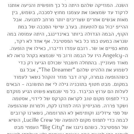
השנה. המוזיקה שלהם היתה כל כך חופשית והניעה אותנו
לרקוד עד שמצאנו את עצמנו מחוץ לסככה, בשמש, בין
מאות אנשים אחרים שצריכים יותר מרחב לתנועה. אבל
ההייפ יכול גם להטעות. בערב שישי הסככה של במת
הקוף, הבמה הגדולה ביותר באינדינגב, היתה עמוסה במה
שנראה כמעט כמו כל באי הפסטיבל. אף אחד לא רקד,
מחא כפיים או שר. רובם עמדו ודיברו, כאילו אין הופעה.
ה-Angelcy היו על הבמה ורוב מי שנמצא בקהל נראה לא
מאוד מעוניין. בהתחלה חשבתי שכולם הגיעו רק כדי
לשמוע את הלהיט שלהם "The Dreamer", אבל גם
כשההופעה נגמרה, קרה דבר מוזר והקהל נשאר לעמוד
במקום. מבט חטוף בתוכניה גילה לי את התשובה - הבאים
לעלות הם ערוץ הכיבוד. כל מי שנמצא פשוט הגיע מוקדם
כדי לתפוס מקום טוב לקראת הקרקס של לידוי, אסטמה
ושקד פררה. מהניסיון הזה למדנו לקח, ולמרות שההופעה
של ספי ציזלינג וקותימאן לא התרוממה, נשארנו קרובים
לבמה כדי לתפוס מקום להופעה של Lucille Crew, השיא
של הפסטיבל. כשהם ניגנו את "Big City" העפתי מבט