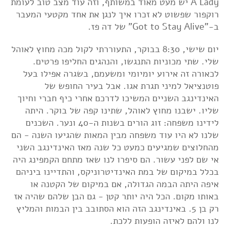
A Lady יש מעט מאוד במשותף, וזה עוד מצב טוב לעומת
רוקפור שפשוט לא זכרו איך לנגן את אחד מקטעי המעבר
ב-"Got to Stay Alive" של דה פז.
יום שישי, 8:30 בבוקר, התעוררתי לקול מכה מחוץ לאוהל
שלי. שתי מכוניות התנגשו, והנהגים החליפו פרטים.
לכאורה זה אירוע יומיומי ומשעמם, בשגרה אפילו בעל
פוטנציאל למיני תגרת אגו. אבל בעיר החופש של
האינדינגב השניים המשיכו לדרכם אחרי כיף חברי וחיוך
שליו. ישבנו מחוץ לאוהל, שתינו קפה של בוקר. היתה
לידינו משפחה: זוג הורים בשנות ה-40 ונער. השכנים
שלנו לא היו עוד משפחה מבין המאות שהגיעו השנה - הם
מהחלוצים שמגיעים כמעט כל שנה מאז האינדינגב השני
אי שם לפני עשור. הם סיפרו לנו שאז מתחם הקמפינג היה
בכלל במיקום של במת האינדיטרוניקס, והתדיינו ביניהם
איפה היתה הבמה הגדולה, אם במיקום של הקטנה או
באותו מקום. הכל היה יותר קטן - גם הבן שלהם שהיה אז
רק בן 5. באינדינגב הזה הוא הסתובב בין הבמות והמליץ
לנו ולהם לאיזה הופעות ללכת.