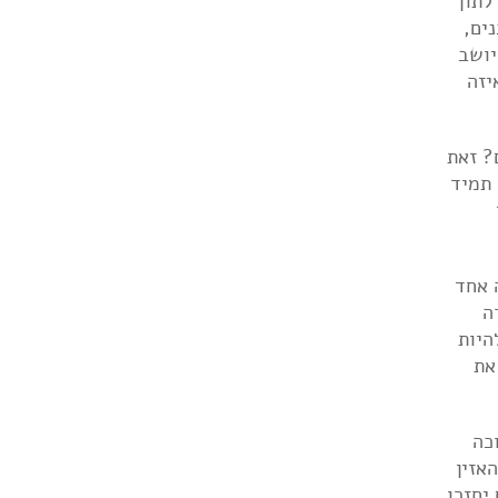
לתוך
ים,
י הזה יושב
יזה
ם? זאת
 תמיד
 אחד
Out Of 5"; האווירה
ור של "She Looks Like Fun". יכול להיות
את
כה
אזין
יחזרו