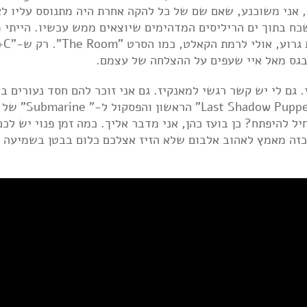
עשה, אני משוכנע, שאם שם של כל להקה אחרת היה מתנוסס עליו לא
שכח בתוך ים הריליסים המדהימים שיוצאים ממש עכשיו. הייתי מ
בגס מאל איי שעפים על ההצלחה של עצמם.
י. גם לי יש קשר רגשי למאנקיז. גם אני זוכר להם חסד נעורים ב
בזכות שלושת האלבומים הראשונים, וכמובן "w Puppets
 שהאלבום מתחיל להיפתח? כן בועז כהן, אני מדבר אליך. כמה זמן פנוי יש לכ
זה מאמץ לאהוב אלבום שלא הזיז אצלכם כלום בבטן בשמיעה