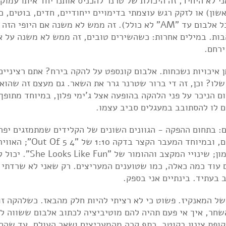
לא היחיד, זה היכולת של טרנר להכניס אותנו יחד איתו עמוק 
ון) או לזקק רגש עוצמתי בדימויים ייחודיים, חדים, בוטים, כנ
שיושבים על עולם תוכן עשיר (חלקים נכבדים מכל אלבום עד "AM" לא כולל). זה ממש לא משנה אם היופ
הבות. במילים אחרות: כשהשירים טובים, זה ממש לא משנה על א
ירחם.
 את אותן איכויות נשכחות. אלבום קונספט על להקה בירח? אתם רציניי
לו? וכן, זה די ברור שטרנר גרר את השאר. גם מעצם זה שהוא
 הניכר על פני הלהקה בהופעה אצל ג'ימי פלון, במיוחד מתופך
 לו להסתובב במעגלים סביב עצמו.
ם: בתחום ההפקה - הגוונים השונים של הקלידים שמתמזגים יפה
עם השני ועם הבס של ניק או'מאלי לאורך האלבום, ובמיוחד המעבר הקצר בדקה 1:10 של "4 
האינטימית בשיר הנושא והקלידים הקודרים בפזמון; שינויי המקצב וההומ
עוד כמה כאלה, כמו שטוענים המעריצים. רק שאני לא שרדתי 
 בעתיד. בינתיים אני בספק.
ל המאנקיז. פשוט כי לא רציתי להיות חלק מהבאז. כשלהקה זו
שחר, איך אי פעם תהיה להם מוטיביציה לכתוב אלבום ששווה לה
קופת צינון בקוטב, כתף קרה מהמעריצים ושאר העולם, עד שהם 