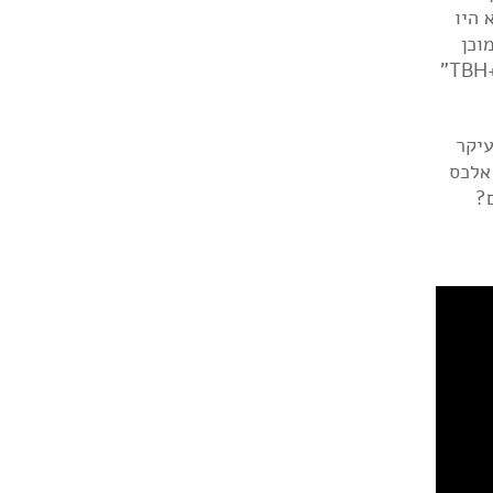
 היו
וכן
להיסחף לחגיגת ההייפ המוגזם אם הוא היה באמת גרוע, אולי לרמת הקאלט, כמו הסרט "The Room". רק ש-"TBH+C"
עיקר
Last Shado" הראשון והפסקול ל-" Submarine" של אלכס
ם?