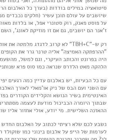
מה שמשך אותי אליהם מההתחלה, ואני בטוח שאני 
סיטואציה במילים בודדות (בערך כל האלבום הראש
על פוסט פאנק, רוק סטונרי אפל, או בלדות מאו
ז'אנר הם יושבים, גם אם זו מוזיקת לאונג', השם 
רק ש-"TBH+C" לא קרוב לדגדג מלמטה
"ההרפתקה האמיצה" אליה טרנר גרר את הקופים ש
היה בפרונט והכותב העיקרי, וגם למשל, מהשעמום
הלהקה מאט הלדרס שנראה כמו סוס פרא שנותנים
עם כל הבעיות, יש באלבום עדיין כמה רגעים יפי
שבתוך היומרה הכביכול מודעת לעצמה מסתתרים 
ההאזנה השלישית. מי יודע, אולי אחזור אליו שוב
נשבע לכם שלא רציתי לכתוב על האלבום החדש ש
לערמות של הייפ על אלבום בינוני כמו שוקולד ה
לו? מה שטרנר וחבורת הקופים שלו צריכים זה ת