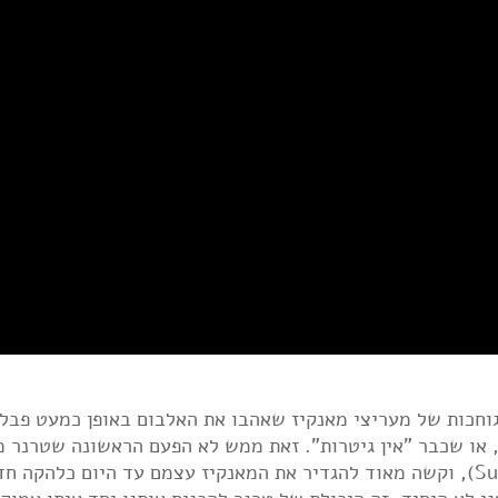
וחכות של מעריצי מאנקיז שאהבו את האלבום באופן כמעט פבלו
, או שכבר "אין גיטרות". זאת ממש לא הפעם הראשונה שטרנר 
כיוון או סאונד באופן חד (שוב: LSP ו-Submarine), וקשה מאוד להגדיר את המאנקיז עצמם עד היום כלהק