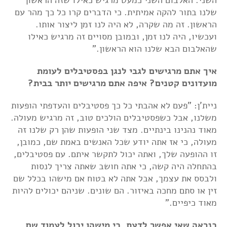
שלנו בתור להקה אמיתית. כי הדברים קרו כל כך מהר עם
הראשון. זה מה שקרה, לא היה לנו זמן ליצור אותו.
ועכשיו, היה לנו זמן, ובמובן מסויים זה מרגיש כאילו
שהאלבום הבא שלנו הוא הראשון."
איך אתם מרגישים לגבי לנגן בפסטיבלים לעומת
מועדונים קטנים? איפה אתם מרגישים יותר בבית?
ניית'ן: "פעם לא אהבתי כל כך פסטיבלים והעדפתי הופעות
משלנו, אבל כשפסטיבלים הולכים טוב, זה מרגיש מעולה.
מאוד נהנינו בינתיים. מצד שני הופעות שהן רק שלנו זה
מעולה, כי אז אתה יודע שכל האנשים באמת שם, כמובן,
זו ההופעה שלך, ואתה יכול לתקשר איתם. עם פסטיבלים,
בהתחלה היה קשה, כי אתה חושב שאתה צריך לנסות
ולבסס את עצמך, אבל אתה לא בטוח אם מישהו בכלל שם
זין או סתם מחכה באיזור. הם שונים. שניהם יכולים להיות
מאוד כיפיים."
כנראה שאי אפשר לדעת, כי מישהו יכול לעמוד שם