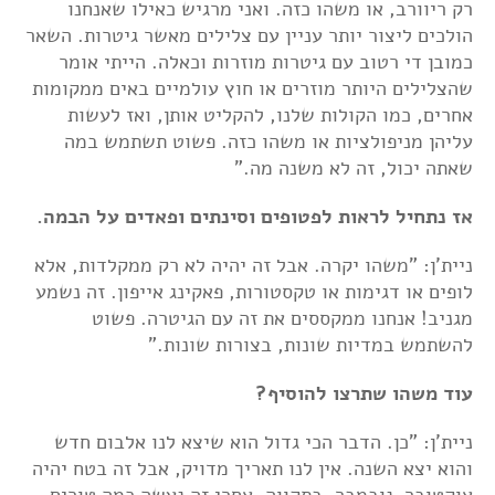
רק ריוורב, או משהו כזה. ואני מרגיש כאילו שאנחנו
הולכים ליצור יותר עניין עם צלילים מאשר גיטרות. השאר
כמובן די רטוב עם גיטרות מוזרות וכאלה. הייתי אומר
שהצלילים היותר מוזרים או חוץ עולמיים באים ממקומות
אחרים, כמו הקולות שלנו, להקליט אותן, ואז לעשות
עליהן מניפולציות או משהו כזה. פשוט תשתמש במה
שאתה יכול, זה לא משנה מה."
אז נתחיל לראות לפטופים וסינתים ופאדים על הבמה.
ניית'ן: "משהו יקרה. אבל זה יהיה לא רק ממקלדות, אלא
לופים או דגימות או טקסטורות, פאקינג אייפון. זה נשמע
מגניב! אנחנו ממקססים את זה עם הגיטרה. פשוט
להשתמש במדיות שונות, בצורות שונות."
עוד משהו שתרצו להוסיף?
ניית'ן: "כן. הדבר הכי גדול הוא שיצא לנו אלבום חדש
והוא יצא השנה. אין לנו תאריך מדויק, אבל זה בטח יהיה
אוקטובר-נובמבר. בתקווה, אחרי זה נעשה כמה טורים