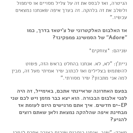
הגיטרה, ואז לבסס את זה על צליל מסויים או סימפול
ולשלב את זה בלהקה. זה בערך איפה שאנחנו נמצאים
עכשיו."
אז האלבום האלקטרוני של צ'יטאז בדרך, כמו
"Adore" של הסמשינג פמפקינז?
שניהם: *צוחקים*
ניית'ן: "לא, לא. אנחנו בהחלט בראש הזה, פשוט
להשתמש בצלילים ואז לכתוב שיר אמיתי מעל זה, מבין
למה אני מתכוון? שיר מסורתי."
בפעם האחרונה שראיינתי אתכם, באימייל, זה היה
לפני אלבום הבכורה. הוא יצא כבר מזמן ויש לכם שני
EP-ים חדשים. איך אתם מרגישים היום לעומת אז
מבחינת איפה שהלהקה נמצאת ולאן שאתם רוצים
להגיע?
מארק: "שוב, אנחנו כותבים שירים בצורה אחרת לגמרי.