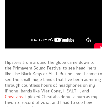
Hipsters from around the globe came down to
the Primavera Sound Festival to see headliners
like The Black Keys or Alt J. But not me. I came to
see the small-huge bands that I've been admiring
through countless hours of headphones on my
iPhone, bands like Viet Cong, HEALTH, and
Cheatahs
. I picked Cheatahs debut album as my
favorite record of 2014, and I had to see how