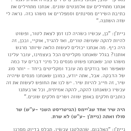
אנחנו מתחילים עם אלמנטים שונים. אנחנו מתחילים את
כתיבת השירים מסינתים וסמפלרים או משהו כזה. נראה לי
שזה השתנה."
ניית'ן: "כן, עכשיו כשהיה לנו זמן לצאת לטור, ופשוט
להיות להקה שעושה טורים, ואז להגיד, אוקיי, ובכן, זה
היה כיף. מה אנחנו יכולים לעשות הלאה שיותר מרגש
אותנו? בגלל שאנחנו מקליטים הכל בעצמינו, עובר עלינו
משהו טוב שאנחנו פשוט מנסים כל מיני דברים עד כמה
שאפשר ואז בודקים מה עובד ומקליטים ביחד - יותר סוג
של הדבקה. אבל, אתה יודע, כמובן שאנחנו מנסים שיהיה
שיר, זה חייב להיות שיר. יש לנו את החופש לעשות את זה
עכשיו כשאנחנו להקה, להקה אמיתית, וכל ארבעתנו
כותבים חלקים באופן שווה ושרים חלקים שונים."
היה שיר אחד שג'יימס (הגיטריסט השני -ע"ש) שר
סולו ואתה (ניית'ן -ע"ש) לא שרת.
ניית'ן: "האלבום, שהקלטנו עכשיו, תכלס בדיוק מסרנו