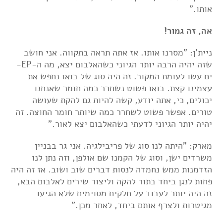
אותו."
אה, זה גמור!
ניית'ן: "מסרנו אותו. אז אתה תראה בתקווה. אני חושב
שזה יהיה הרבה יותר הגיוני כשהאלבום יצא, מה ה-EP-
ים עשו לעומת המקור. זה היה סוג של בואו נחפש את
עצמינו קצת. בואו פשוט נשחרר כמה חומר שאנחנו
יכולים, כי, אתה יודע, קשה להיות גם להקת שעושה
טורים. אפשר פשוט לשחרר כמה שיותר חומר החוצה. זה
יהיה יותר הגיוני לדעתי כשהאלבום יצא לאור."
מארק: "היתה לנו סוג של פריבילגיה. אני גר בבניין
משרדים ישן, וסוג של הקמנו שם אולפן, וזה נתן לנו
הזדמנות ממש נחמדה לנסות דברים שוב ושוב. אז זה היה
פחות לנגן ביחד בתור להקה וליצור שירים לאלבום הבא,
זה היה יותר לעבוד על חלקים מסוימים שלא הגיעו
מגיטרות ולצרף אותם ביחד, לאחר מכן."