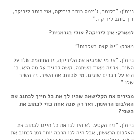
ניית'ן: "כלומר, ג'יימס כותב ליריקה, אני כותב ליריקה,
דין כותב ליריקה."
למארק: אין ליריקה? אולי בגרמנית?
מארק: "יש קצת באלבום!"
ניית'ן: "אז מי שמביא את הליריקה, זו החותמת שלו על
השיר, אז זה מאוד משתנה. קשה להגיד על מה היא, כי
היא על דברים שונים. מי שכותב את השיר, זה השיר
שלו."
מכירים את הקלישאה שהיו לך את כל חייך לכתוב את
האלבום הראשון, ואז רק שנה אחת כדי לכתוב את
השני?
ניית'ן: "וזה הקטע: לא היו לנו את כל חיינו לכתוב את
האלבום הראשון, אבל היה לנו הרבה יותר זמן לכתוב את
השני. האלבום השני כמעט מרגיש כאילו שזה הראשון