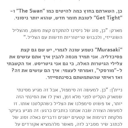
כן, השארתם בחוץ כמה להיטים כמו "The Swan" ו-
"Get Tight" לטובת חומר חדש, שהוא יותר ניסוני.
מארק: "כן, סוג של ניסינו להתקדם קצת משם, מהצליל
השוגייזי, ולכבוש טריטוריות חדשות עם הצליל."
"Murasaki" נשמע שונה לגמרי, יש שם גם קצת
פסיכדליה. אני תמיד מנסה להבין איך אתם עושים את
צלילי הגיטרות האלה, כי גם אני גיטריסט. אז הקשבתי
ל-"מורסקי", ואמרתי לעצמי: איך הם עושים את זה?
ואז ראיתי שהשתמשתם בסינתסייזר.
ניית'ן: "כן. למעשה זה סימפול, אבל זה מגיע מסינתי
שמארק הקליט לפני מלא זמן, ואין לו את הסינתי הזה
יותר, אז פשוט סימפלנו את הצליל כשהקלטנו אותו. זו
למעשה הצורה שבה אנחנו כותבים כרגע: זה מגיע בעיקר
מלקחת דגימות או קטעים ישנים ודברים כאלה וסוג של
לכתוב שיר מסביב לזה, מאשר מלהמציא אקורדים על