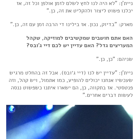
ניית'ן: "לא היה לנו לחץ לשלם לזמן אולפן וכל זה, אז
יכלנו פשוט ליצור ולהקליט את זה, כן."
מארק: "בדיוק, נכון. אז בילינו די הרבה זמן עם זה, כן."
האם אתם חושבים שמקשיבים למוזיקה, שקהל
המעריצים גדל? האם עדיין יש לכם דיי ג'ובס?
שניהם: "כן, כן."
ניית'ן: "עדיין יש לנו (דיי ג׳ובס). אבל זה בהחלט מרגיש
שעכשיו אנחנו יכולים להופיע, כמו אתמול, ויש קהל, וזה
פנטסטי. אז בתקווה, כן, הם ישארו איתנו כשפשוט ננסה
לעשות דברים אחרים."