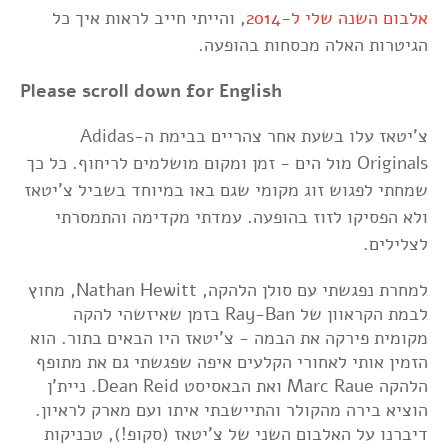
אלבום השנה שלי ל-2014
, והייתי חייב לראות איך כל
הגיטרות האלה מכסחות בהופעה.
Please scroll down for English
צ'יטאז עלו בשעת אחר צהריים בבימת ה-Adidas
Originals מול הים - זמן ומקום מושלמים לריחוף. כל כך
שמחתי לפגוש זוג מקומי שגם באו במיוחד בשביל צ'יטאז
ולא הפסיקו לזוז בהופעה. עמדתי מקדימה והתמסרתי
לצלילים.
למחרת נפגשתי עם סולן הלהקה, Nathan Hewitt, מחוץ
לבמת הקראוון של Ray-Ban בזמן שאיזשהי להקה
מקומית פירקה את הבמה - צ'יטאז היו הבאים בתור. הוא
הזמין אותי לאחורי הקלעים איפה שפגשתי גם את מתופף
הלהקה Marc Raue ואת הבאסיסט Dean Reid. ניית'ן
הוציא בירה מהקולר והתיישבתי איתו ועם מארק לראיון.
דיברנו על האלבום השני של צ'יטאז (סקופ!), טכניקות