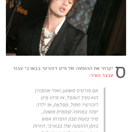
ס
יקרתי את ההופעה של פיט דוהרטי בבארבי עבור
עכבר העיר
:
אם פורטיס משוגע, ואוזי אוסבורן
הוא נסיך האופל, אז מיהו פיט
דוהרטי? חתול, מפלצת, או ילדה
יפה? במחווה קוסמית משונה,
מיני בועות סבון הופרחו אמש
בזמן ההופעה שלו בבארבי, הזויות