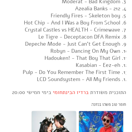
Moderat - Bad Kingdom
Azealia Banks - 212
Friendly Fires - Skeleton boy
Hot Chip - And I Was a Boy From School
Crystal Castles vs HEALTH - Crimewave
Le Tigre - Deceptacon DFA Remix
Depeche Mode - Just Can't Get Enough
Robyn - Dancing On My Own
Hadouken! - That Boy That Girl
Kasabian - Eez-eh
Pulp - Do You Remember The First Time
LCD Soundsystem - All My Friends
התוכנית משודרת
ברדיו הבינתחומי
בימי חמישי 20:00
חומר טוב משהו בנזונה