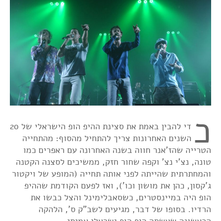
כ
די להבין באמת את סצינת ההיפ הופ הישראלי של 20
השנים האחרונות צריך להתחיל מהסוף: מהתחייה
הטרייה שהז'אנר חווה בשנה האחרונה עם ראפרים כמו
טונה, נצ'י נצ' וקפה שחור חזק, ממשיכים לסצנה הקטנה
והמחתרתית שהייתה לפני אותה תחייה (המופע של ויקטור
ג'קסון, כהן את מושון וכו'), ואז לפעם הקודמת שההיפ
הופ היה במיינסטרים, כשסאבלימינל והצל כבשו את
הרדיו. בסופו של דבר, מגיעים לשב"ק ס', הלהקה
הראשונה שעשתה היפ הופ ישראלי אמיתי.