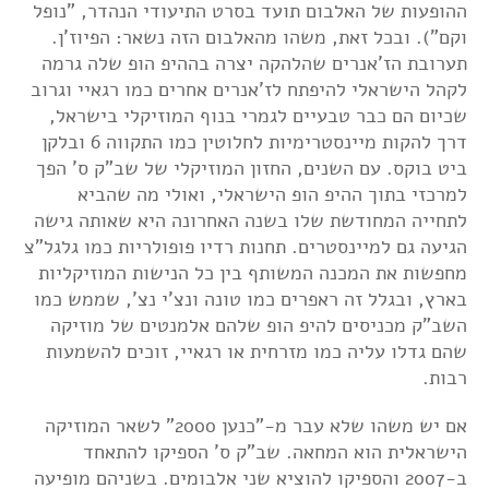
ההופעות של האלבום תועד בסרט התיעודי הנהדר, "נופל
וקם"). ובכל זאת, משהו מהאלבום הזה נשאר: הפיוז'ן.
תערובת הז'אנרים שהלהקה יצרה בההיפ הופ שלה גרמה
לקהל הישראלי להיפתח לז'אנרים אחרים כמו רגאיי וגרוב
שכיום הם כבר טבעיים לגמרי בנוף המוזיקלי בישראל,
דרך להקות מיינסטרימיות לחלוטין כמו התקווה 6 ובלקן
ביט בוקס. עם השנים, החזון המוזיקלי של שב"ק ס' הפך
למרכזי בתוך ההיפ הופ הישראלי, ואולי מה שהביא
לתחייה המחודשת שלו בשנה האחרונה היא שאותה גישה
הגיעה גם למיינסטרים. תחנות רדיו פופולריות כמו גלגל"צ
מחפשות את המכנה המשותף בין כל הנישות המוזיקליות
בארץ, ובגלל זה ראפרים כמו טונה ונצ'י נצ', שממש כמו
השב"ק מכניסים להיפ הופ שלהם אלמנטים של מוזיקה
שהם גדלו עליה כמו מזרחית או רגאיי, זוכים להשמעות
רבות.
אם יש משהו שלא עבר מ-"כנען 2000" לשאר המוזיקה
הישראלית הוא המחאה. שב"ק ס' הספיקו להתאחד
ב-2007 והספיקו להוציא שני אלבומים. בשניהם מופיעה