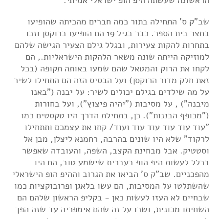
שב"ק ס' התחילה בתור כמה חברים מהכיתה שהופיעו
בחצר בית הספר. כבר בגיל 19 הם הופיעו ברוקסן וזכו
בתחרות להקות צעירות, ובגלל גילם הצעיר הגישה שלהם
למוזיקה הייתה שונה משאר הלהקות הישראליות., הם
לקחו את הרוק והמטאל שהם שמעו באותה תקופה (בכל
זאת חלק מדור הרוקסן) ועל הבסיס הזה הם התחילו לשיר
על מה שילדים בגילם יכולים לשיר: על יבנה ("באנו
מיבנה") , על מסיבות ("יהיה פיצוץ"), ועל בחורות
("מכופף הבננות"). כן, בתחילת הדרך היו טקסטים כמו
"עוד עוד עוד עוד עוד ועוד/ קחו את עצמכם ותתחילו
לרקוד" שלא היו שונים בהרבה, רחמנא ליצלן, מבן אל
וסטטיק. אבל מבחינת הקצב, השפה, והעובדה שאפשר
בכלל לעשות היפ הופ בעברית שישמע טוב, הם היו
מהפכניים. שב"ק ס' הביאו את הגרוב וההיפ הופ הישראלי
שהשתלטו על המסיבות, הם עשו בלאגן ופרובוקציות כמו
שבחיים לא העזו לעשות כאן - בקליפ הראשון שלהם הם
השחיתו מכונית, ושרו על זה שהם אימפריה עד שזה הפך