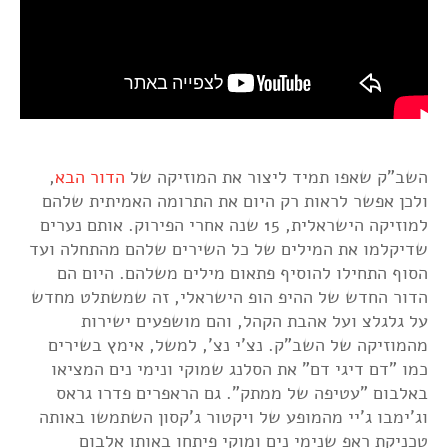
השב"ק שאפו תמיד ליצור את המוזיקה של
הדור הבא
,
ולכן אפשר לראות רק היום את התרומה האמיתית שלהם
למוזיקה הישראלית, 15 שנה אחרי הפירוק. אותם נערים
שדיקלמו את המילים של כל השירים שלהם מהתחלה ועד
הסוף התחילו להוסיף פתאום מילים משלהם. היום הם
הדור החדש של ההיפ הופ הישראלי, זה שמשתלט מחדש
על גלגלצ ועל אהבת הקהל, והם מושפעים ישירות
מהמוזיקה של השב"ק. נצ'י נצ', למשל, אימץ בשירים
כמו "דם דיגי דם" את הסלנג שמוקי ונימי נים המציאו
באלבום "עטיפה של ממתק". גם הראפרים פדרו גראס
וג'ימבו ג'יי מהמופע של ויקטור ג'קסון השתמשו באותה
טכניקת ראפ שנימי נים ומוקי פיתחו באותו אלבום