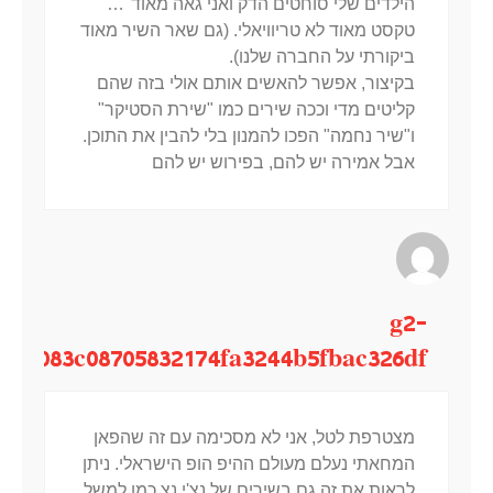
הילדים שלי סוחטים הדק ואני גאה מאוד"…
טקסט מאוד לא טריוויאלי. (גם שאר השיר מאוד
ביקורתי על החברה שלנו).
בקיצור, אפשר להאשים אותם אולי בזה שהם
קליטים מדי וככה שירים כמו "שירת הסטיקר"
ו"שיר נחמה" הפכו להמנון בלי להבין את התוכן.
אבל אמירה יש להם, בפירוש יש להם
g2-
083c08705832174fa3244b5fbac326dfמירבל
מצטרפת לטל, אני לא מסכימה עם זה שהפאן
המחאתי נעלם מעולם ההיפ הופ הישראלי. ניתן
לראות את זה גם בשירים של נצ'י נצ כמו למשל