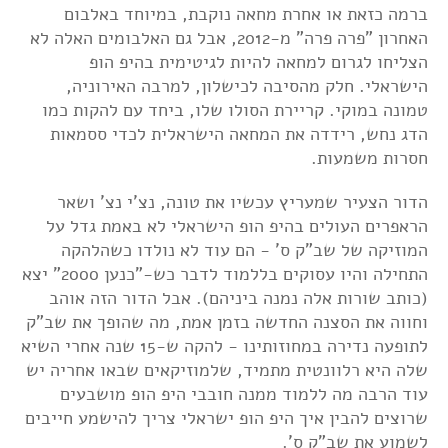
ברמה כזאת או אחרת מחאה נוקבת, במיוחד באלבום
האחרון "פרה פרה" מ-2012, אבל גם האלבומים האלה לא
הצליחו לגרום למחאה להיות לגיטימית בהיפ הופ
הישראלי. חלק מהסיבה לכישלון, למרבה האירוניה,
טמונה במוקי. קריירת הסולו שלו, ביחד עם להקות כמו
הדג נחש, רידדה את המחאה הישראלית לכדי ססמאות
חסרות משמעות.
הדור הצעיר שמעריץ עכשיו את טונה, נצ'י נצ' ושאר
הראפרים העולים בהיפ הופ הישראלי לא באמת גדל על
המוזיקה של שב"ק ס' - הם עוד לא נולדו כשהלהקה
התחילה והיו עסוקים בללמוד לדבר כש-"כנען 2000" יצא
(כותב שורות אלה נמנה ביניהם). אבל הדור הזה אוהב
וחווה את הסצנה החדשה בזמן אמת, מה שהופך את שב"ק
לתופעה נדירה במחוזותינו - להקה ש-15 שנה אחרי השיא
שלה היא רלוונטית מתמיד, שלמוזיקאים שבאו אחריה יש
עוד הרבה מה ללמוד ממנה חובבי היפ הופ מושבעים
שרוצים להבין איך היפ הופ ישראלי צריך להישמע חייבים
לשמוע את שב"ק ס'.