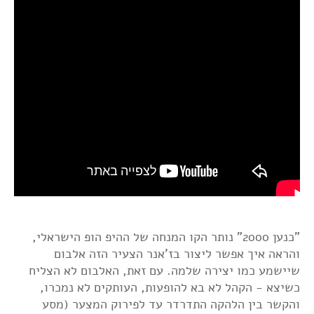
"כנען 2000" נותר הקו המנחה של ההיפ הופ הישראלי,
והראה איך אפשר ליצור בז'אנר הצעיר הזה אלבום
שיישמע כמו יצירה שלמה. עם זאת, האלבום לא הצליח
כשיצא - הקהל לא בא להופעות, העותקים לא נמכרו,
והקשר בין הלהקה התדרדר עד לפירוק המצער (מסע