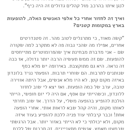
לנגן איתו בהרכב מול קהלים גדולים זה היה כיף".
ואיך זה לחזור אחרי כל אלפי האנשים האלה, להופעות
בארץ במקומות קטנים?
"קשה מאוד, כי מתרגלים לטוב מהר. זה סטנדרטים
אחרים, אפילו מה שהכי גבוה פה לא מתקרב למה שקורה
שם - אני מדברת מבחינת איך שהפרומוטרים מתייחסים
להופעות. שם זה ממש תעשיה הרבה יותר גדולה, אז ככה
זה נראה. היא גם מתוקצבת. באירופה יש מלא כסף
שנותנים לתרבות. הם שוחרי תרבות. הופעתי נגיד בלונדון
באיזה מקום קטן. לא היו מלא אנשים, אבל היתה אווירה
טובה, ערב של כמה הופעות. ואז יצא לי שוב לחזור
ללונדון, וכשהייתי עם אסף, אם היה לי יום חופשי, הייתי
הולכת להופיע בהופעה משלי, על הדרך. אז שוב חזרתי
לאותו מקום, והיה קהל שבא לראות אותי. אחרי הופעה
אחת! וכבר קיבלתי עוד פניה ללכת להופיע בעוד איזה
מקום, ולא יכולתי כי לא הייתי באזור יותר. אבל הרגשתי
שבמעט מאמץ, אנשים מתעניינים. זה תרבות של ללכת