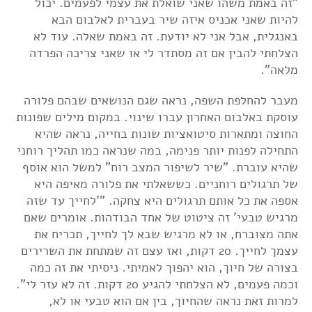
"זה באמת משהו שאני שואלת את עצמי לפעמים. יכול
להיות שאני אכניס איזה שיר בעברית לאלבום הבא
באנגלית, אבל אני לא יודעת. זה באמת שאלה. עוד לא
הצלחתי להבין אם זה מסתדר לי או שאני צריכה הפרדה
מלאה".
מעבר להחלפת השפה, נראה שגם הנושאים שבהם פלורה
עוסקת באלבום האחרון עברו שינוי. במקום מילים שפונות
החוצה ומתארות סיטואציות שונות בחייה, נראה שהיא
התחילה לפנות יותר פנימה, במה שנראה כמו תהליך רוחני
שהיא עוברת. "שיר לשיפור המצב רוח" למשל הוא אוסף
של תרגולים רוחניים. כששאלתי את פלורה מאיפה היא
אספה את כל אותם תרגולים היא צחקה. "'לחייך עד שזה
מרגיש טבעי' זה ציטוט של אחד הבודהות. אומרים שאם
אתה מצוברח, או לא מרגיש שבא לך לחייך, תכריח את
עצמך לחייך. 20 דקות, ואז עצם זה שמתחת את השרירים
בצורה של חיוך, הוא יהפוך לאמיתי. ניסיתי את זה כמה
וכמה פעמים, לא הצלחתי להגיע 20 דקות. זה לא עזר לי".
למרות זאת נראה שהחיוך, בין אם הוא טבעי או לא,