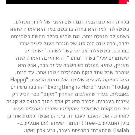
פלורה הוא שם הבמה וגם השם השני של לירון משולם.
כששאלתי למה היא בחרה בו כשם במה היא אמרה שהוא
נשמע לה מוצלח יותר, וגם שהיא סבלה מהשם כשהייתה
ילדה, ככה שזה היה סוג של סגירת מעגל לשים אותו
בפרונט. כששאלתי אם יש קשר לשורה "יש שדים
ששומרים עלי" בשיר "מותר", היא חייכה ואמרה שזה
מעניין, שהיא מעולם לא חשבה על זה ככה, אבל היא
אוהבת שכל אחד לוקח מהמילים משהו אחר. עד היום,
היא הספיקה להוציא שלושה אלבומים: הראשון "Happy
Today" והשני "Everything is Here" הורכבו משירים
באנגלית, בעוד שהאלבום האחרון "מקום" כבר הכיל רק
שירים בעברית. פלורה היא רק אחת מתוך קבוצה לא קטנה
של מוזיקאים ישראלים שהקליטו שירים באנגלית ועשו
לאחרונה את המעבר לעברית. ביניהם אפשר למנות את: בן
גולן (אנגלית ב-Tree) ותומר ישעיהו (עם אנגלית ב-
Isaiah) שהתארחו במרפסת בעבר, גבע אלון ואקו.