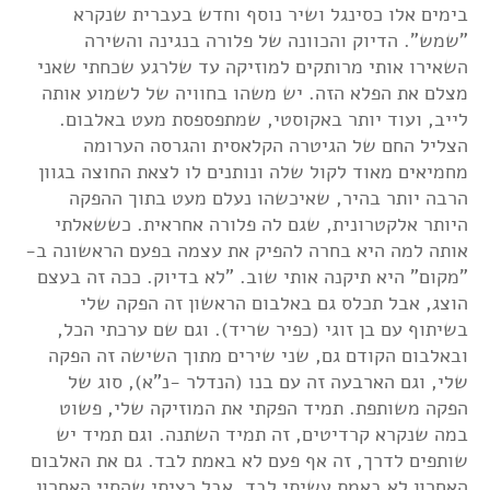
בימים אלו כסינגל ושיר נוסף וחדש בעברית שנקרא
"שמש". הדיוק והכוונה של פלורה בנגינה והשירה
השאירו אותי מרותקים למוזיקה עד שלרגע שכחתי שאני
מצלם את הפלא הזה. יש משהו בחוויה של לשמוע אותה
לייב, ועוד יותר באקוסטי, שמתפספסת מעט באלבום.
הצליל החם של הגיטרה הקלאסית והגרסה הערומה
מחמיאים מאוד לקול שלה ונותנים לו לצאת החוצה בגוון
הרבה יותר בהיר, שאיכשהו נעלם מעט בתוך ההפקה
היותר אלקטרונית, שגם לה פלורה אחראית. כששאלתי
אותה למה היא בחרה להפיק את עצמה בפעם הראשונה ב-
"מקום" היא תיקנה אותי שוב. "לא בדיוק. ככה זה בעצם
הוצג, אבל תכלס גם באלבום הראשון זה הפקה שלי
בשיתוף עם בן זוגי (כפיר שריד). וגם שם ערכתי הכל,
ובאלבום הקודם גם, שני שירים מתוך השישה זה הפקה
שלי, וגם הארבעה זה עם בנו (הנדלר -נ"א), סוג של
הפקה משותפת. תמיד הפקתי את המוזיקה שלי, פשוט
במה שנקרא קרדיטים, זה תמיד השתנה. וגם תמיד יש
שותפים לדרך, זה אף פעם לא באמת לבד. גם את האלבום
האחרון לא באמת עשיתי לבד. אבל רציתי שהסיי האחרון