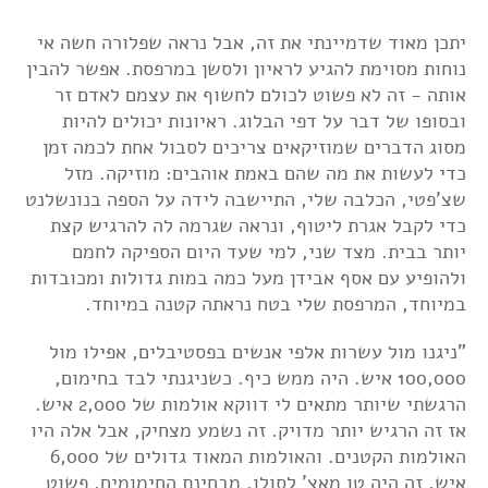
יתכן מאוד שדמיינתי את זה, אבל נראה שפלורה חשה אי
נוחות מסוימת להגיע לראיון ולסשן במרפסת. אפשר להבין
אותה - זה לא פשוט לכולם לחשוף את עצמם לאדם זר
ובסופו של דבר על דפי הבלוג. ראיונות יכולים להיות
מסוג הדברים שמוזיקאים צריכים לסבול אחת לכמה זמן
כדי לעשות את מה שהם באמת אוהבים: מוזיקה. מזל
שצ'פטי, הכלבה שלי, התיישבה לידה על הספה בנונשלנט
כדי לקבל אגרת ליטוף, ונראה שגרמה לה להרגיש קצת
יותר בבית. מצד שני, למי שעד היום הספיקה לחמם
ולהופיע עם אסף אבידן מעל כמה במות גדולות ומכובדות
במיוחד, המרפסת שלי בטח נראתה קטנה במיוחד.
"ניגנו מול עשרות אלפי אנשים בפסטיבלים, אפילו מול
100,000 איש. היה ממש כיף. כשניגנתי לבד בחימום,
הרגשתי שיותר מתאים לי דווקא אולמות של 2,000 איש.
אז זה הרגיש יותר מדויק. זה נשמע מצחיק, אבל אלה היו
האולמות הקטנים. והאולמות המאוד גדולים של 6,000
איש, זה היה טו מאצ' לסולו. מבחינת החימומים, פשוט