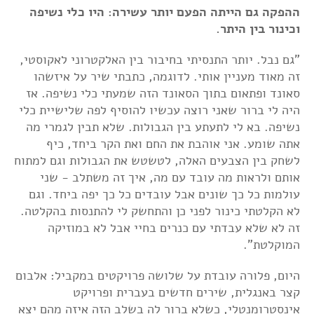
ההפקה גם הייתה הפעם יותר עשירה: היו כלי נשיפה
וכינור בין היתר.
"גם נבל. יותר התנסיתי בחיבור בין האלקטרוני לאקוסטי,
זה מאוד מעניין אותי. לדוגמה, כתבתי שיר על איזשהו
סאונד ופתאום בתוך הסאונד הזה שמעתי כלי נשיפה. אז
היה לי ברור שאני רוצה עכשיו להוסיף לפה שלישיית כלי
נשיפה. בא לי לתעתע בין הגבולות. שלא תבין לגמרי מה
אתה שומע. אני אוהבת את החם ואת הקר ביחד, כיף
לשחק בין הצבעים האלה, לטשטש את הגבולות וגם למתוח
אותם ולראות מה עובד עם מה, איך זה משתלב - שני
עולמות כל כך שונים אבל עובדים כל כך יפה ביחד. וגם
לא הקלטתי כינור לפני כן והתחשק לי להתנסות בהקלטה.
זה לא שלא עבדתי עם כנרים בחיי אבל לא במוזיקה
המוקלטת".
היום, פלורה עובדת על שלושה פרויקטים במקביל: אלבום
קצר באנגלית, שירים חדשים בעברית ופרויקט
אינסטרומנטלי, כשלא ברור לה בשלב הזה איזה מהם יצא