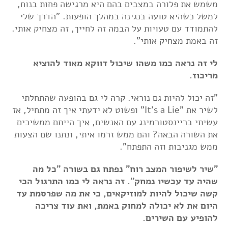
משמש את פלורה במצבים בהם היא מרגישה פחות בנוח,
למשל כשהיא טועה בנגינה במהלך הופעות. "הדרך שלי
להתמודד עם טעויות על הבמה זה לחייך, זה מצחיק אותי.
זה באמת מצחיק אותי".
לי זה נראה כמו משהו שיכול דווקא מאוד להוציא
מריכוז.
"זה יכול להיות גם נוראי. קרה לי גם בהופעה שהתחלתי
לשיר את "It's a Lie" ופשוט לא ידעתי איך זה מתחיל, אז
עשיתי בריינסטורמינג עם האנשים, איך הייתם ממשיכים
את השורה הבאה? והם ממש זרמו איתי, ונתנו שם הצעות
ממש מגניבות וזה התפתח".
"שיר לשיפור המצב רוח" נפתח גם בשורה "כל מה
שהיה עד עכשיו נמחק". זה נראה לי כמו התרגול הכי
קשה שיכול להיות למוזיקאים, כי את מה שפרסמת עד
היום את לא יכולה למחוק באמת, ואת עוד צריכה
להופיע עם השירים.