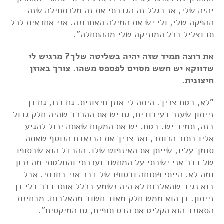
יהיה שלי, אז בגלל זה הגדרתי את זה מלכתחילה שזה
ההפקה שלי, ולי יש את המילה האחרונה. אני אחראית לכל
תו וצליל בכל המוזיקה שלי מההתחלה".
את רוצה תמיד שזה יהיה בשליטה שלך? מרגיש לי
שדווקא יש חשש מסוים לפספס משהו. צורך באוזן
חיצונית.
"לא, בטח צריך. היתה לי אוזן חיצונית. גם בנו, גם דן
זייתון שעזר בעיבודים, גם יש את ההרכב שהיה חלק גדול
בזה, תמיד יש. בטח. יש את המקום שאתה יכול להגיע
אליו בתור הכותב, ואז צריך את הבנאדם הנוסף שאתה
סומך עליו, שייתן את האינפוט שלו. ההבדל הוא שבסופו
של דבר אני ישבתי על המחשב וערכתי והחלטתי מה נכון
ומה לא. הייתי פתוחה ובסופו של דבר אני בחרתי. אבל
בוא נגיד שהאלבום לא היה נשמע בכלל אותו דבר בלי דן
זייתון. דן הוא ממש חלק מאוד חשוב מהאלבום. מבחינת
הסאונד הוא הקליט את הבס תופים, גם המיקסים".