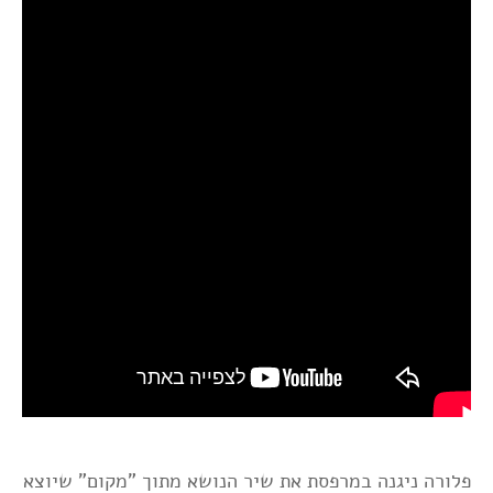
פלורה ניגנה במרפסת את שיר הנושא מתוך "מקום" שיוצא