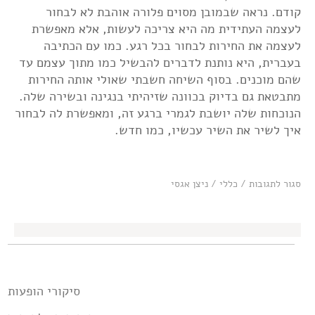
קודם. נראה שבמובן מסוים פלורה אוהבת לא לבחור
לעצמה העתידית מה היא צריכה לעשות, אלא מאפשרת
לעצמה את החירות לבחור בכל רגע. כמו עם הכתיבה
בעברית, היא נותנת לדברים להבשיל כמו מתוך עצמם עד
שהם מוכנים. בסוף השיחה חשבתי שאולי אותה החירות
מתבטאת גם בדיוק בכוונה שזיהיתי בנגינה ובשירה שלה.
הנוכחות שלה יושבת לגמרי ברגע זה, ומאפשרת לה לבחור
איך לשיר את השיר עכשיו, כמו חדש.
על
סגור לתגובות
/
כללי
/
ניצן אגסי
פלורה
בראיון:
"הקהל
הישראלי
מגיע
פחות
סקרן
להופעות
מהקהל האירופאי"
סיקורי הופעות