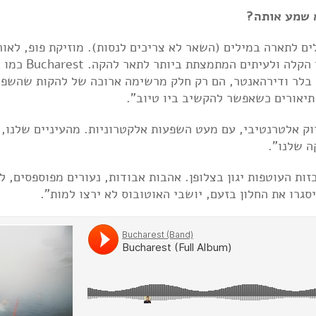
 שמע אותה?
ם לתארה במילים (השאר לא צריכים לנסות). מוזיקת פופ, לאור
ההיסטוריה, מלאת רפרנסים ומחוות, לכן זו הדרך הקלה ולעיתים המתמצתת ביו
 בלר ודירהאנטר, הם רק חלק מרשימה ארוכה של להקות שהשפי
תיאורים כשאפשר להקשיב ביו טיוב".
וק אלטרנטיבי, עם מעט השפעות אלקטרוניות. מהעיניים שלנו,
 שלנו".
זות העוטפות יגון בצלופן. אהבות אבודות, נעורים מפוספסים, ל
סגרו את החלון בזעם, יושבי האוטובוס לא ירצו למות".