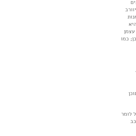
ים
וורב
נות
יא
 עצמן
ן; כמו
וכן
ל לומר
כב