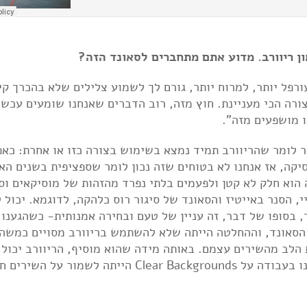
ן ריוורב. מדוע אתם מתחברים לסאונד הזה?
פל יותר, למרוח יותר, גורם לך לשמוע צלילים שלא בהכרך קי
ורה הכי מעניינת. חוץ מזה, רוב הדברים שאנחנו שומעים עכשי
ו מושפעים מזה".
נוריה: "זה נושא לשיחה שלמה. באופן כללי אפשר לומר שהריו‫
שיוצר עומק, וכמובן ככלי שנותן הרבה אופי למוסיקה, אז ‬אנחנו לא בטוחים שזה נכון לומר שספציפית בש
באינדי, הרי האפקט הזה הוא חלק לא קטן ולפעמים בלתי נפרד מהזהות של מוסיקאים ו
 הסנר באייטיז והסאונד של סיגור רוס כלהקה, לדוגמא. יכול ל
שהיום להקות מבליטות את האפקט הזה קצת יותר, בסופו של דבר, זה ‬
הסאונד, וההחלטה הייתה שלא להשתמש בריוורב מסויים כמשהו
הלב מהשירים עצמם. באותה מידה שהוא מוסיף, הריוורב יכול
לטשטש ולכסות על המוסיקה, ואחת המטרות שלנו בעבודה על Clear Backgrounds הייתה לשמור על 