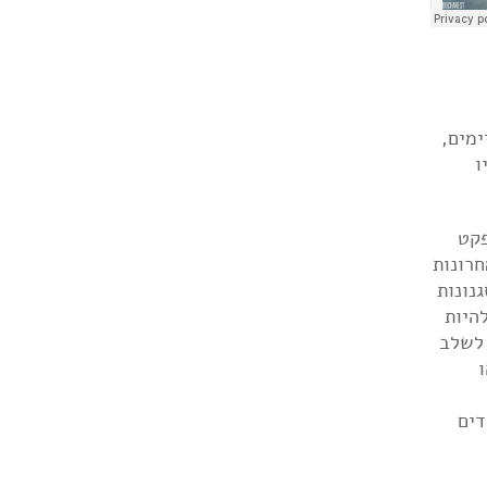
ימים,
ו
ורב תמיד נמצא בשימוש בצורה כזו או אחרת: כאפקט
נים האחרונות
סגנונות
היות
עניין של טעם ובחירה אמנותית- כשהגענו לשלב
השירים חדים