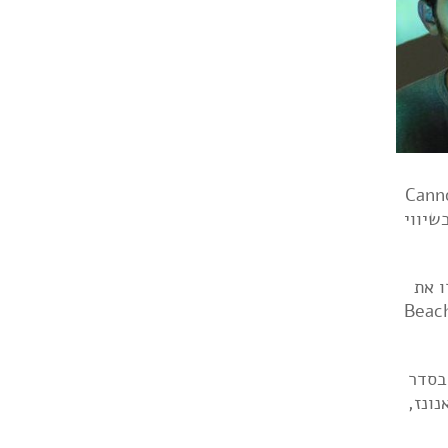
Cannons
שיווי
להקות כמו Interpol ו-Kings Of Leon החזירו את
דור ההמשך, למשל Soft Moon ו-Beach Fossils
בסדר
נונז,