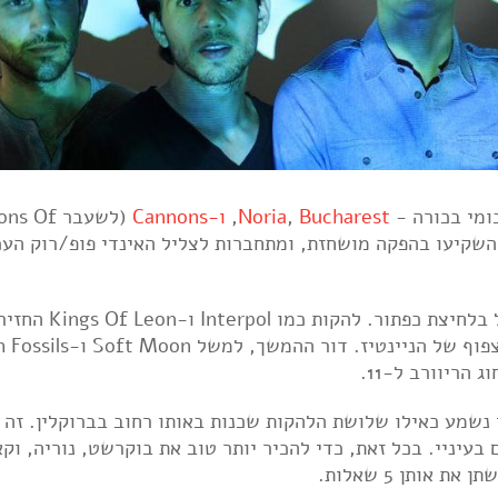
ומי בכורה -
Bucharest
,
Noria
,
ו-Cannons
(לשעבר  Of
ת, השקיעו בהפקה מושחזת, ומתחברות לצליל האינדי פופ/רוק העכ
ריוורב הוא האפקט שהופך אולפן קטן לאולם גדול בלחיצת כפתור. 
הצליל המהדהד לאופנה, גל נגד לסאונד החדר הצפוף של הניינטיז. 
הריוורב ל-11.
 נשמע כאילו שלושת הלהקות שכנות באותו רחוב בברוקלין. זה 
עיניי. בכל זאת, כדי להכיר יותר טוב את בוקרשט, נוריה, וקא
אותן 5 שאלות.