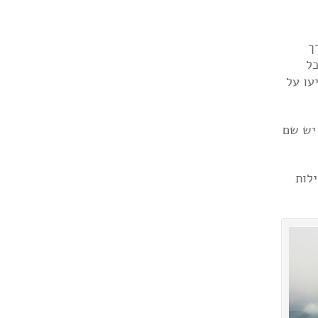
ך
תר לתאר להקה. Bucharest כמו כל
עו על
 יש שם
ילות