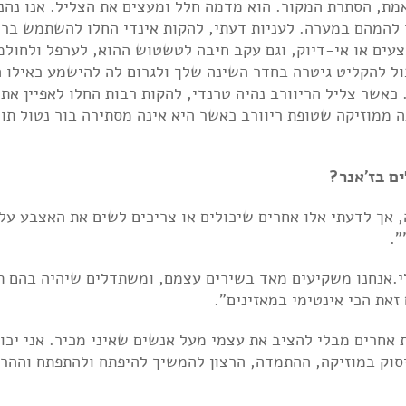
אמת, הסתרת המקור. הוא מדמה חלל ומעצים את הצליל. אנו נהנ
 להמהם במערה. לעניות דעתי, להקות אינדי החלו להשתמש ברי
צעים או אי-דיוק, וגם עקב חיבה לטשטוש ההוא, לערפל ולחולמ
ל להקליט גיטרה בחדר השינה שלך ולגרום לה להישמע כאילו ה
 כאשר צליל הריוורב נהיה טרנדי, להקות רבות החלו לאפיין את
ה ממוזיקה שטופת ריוורב כאשר היא אינה מסתירה בור נטול תוכ
ם בז'אנר?
Buchar הייחוד שלה, אך לדעתי אלו אחרים שיכולים או צריכים לשים את האצבע על
".
י.אנחנו משקיעים מאד בשירים עצמם, ומשתדלים שיהיה בהם ת
זאת הכי אינטימי במאזינים".
ת אחרים מבלי להציב את עצמי מעל אנשים שאיני מכיר. אני יכו
יסוק במוזיקה, ההתמדה, הרצון להמשיך להיפתח ולהתפתח וההר