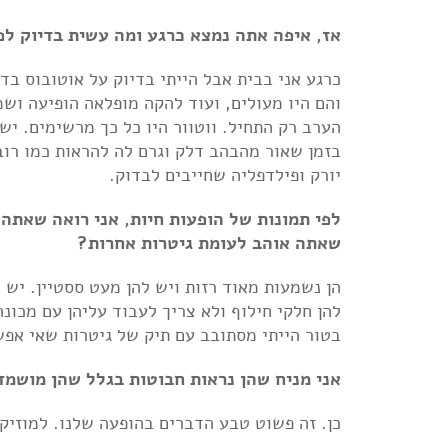
אז, איפה אתה נמצא כרגע ומה עשית בדיוק לפ
כרגע אני בבית אבל הייתי בדיוק על אוטובוס 
והם היו מעולים, ועוד להקה מופלאה הופיעה וש
הערב רק התחיל. ווטוור היו כל כך מרשימים. יש
בזמן שאור מהבהב דלק וגרם לה להראות כמו רובו
יורק ופילדפליה שחייבים לבדוק.
לפי תמונות של הופעות חיות, אני רואה שאתה 
שאתה אוהב לעומת גיטרות אחרות?
הן נשמעות מאוד רזות ויש להן מעט ססטיין. יש 
להן חלקי חילוף ולא צריך לעבוד עליהן עם מכונה
בטור הייתי מסתובב עם תיק של גיטרות שאי אפש
אני מניח שהן נראות חבוטות בגלל שהן מושמדו
כן. זה פשוט טבע הדברים בהופעה שלנו. למוזיקה