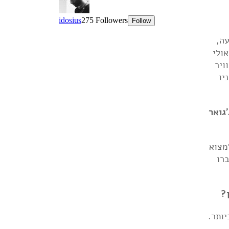
ה,
ולי
ויר
יו
גואר
מצוא
ברו
?
יותר.