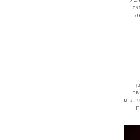
וצה
ה
כך
ל tone booster שהיה אפשר
 אהבתי את כפתורי ה-vari-tone בגיטרות וזה גרם
ן