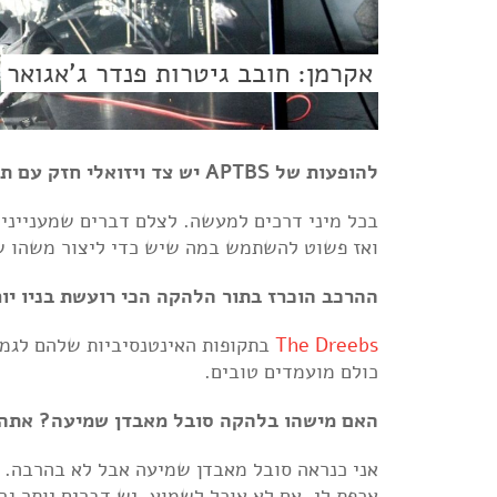
אקרמן: חובב גיטרות פנדר ג'אגואר
להופעות של APTBS יש צד ויזואלי חזק עם תאורה ווידאו ארט. איך אתם יוצרים את זה?
בכל מיני דרכים למעשה. לצלם דברים שמעניינים 
ואז פשוט להשתמש במה שיש כדי ליצור משהו שמ
ההרכב הוכרז בתור הלהקה הכי רועשת בניו יו
The Dreebs
בתקופות האינטנסיביות שלהם לגמרי שם. Conduit רועשים כמו 
כולם מועמדים טובים.
האם מישהו בלהקה סובל מאבדן שמיעה? אתה
אני כנראה סובל מאבדן שמיעה אבל לא בהרבה. יש
אכפת לי, אם לא אוכל לשמוע, יש דברים יותר גר