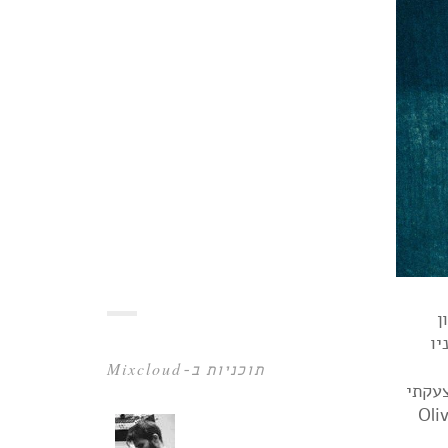
ן
יו
תוכניות ב-Mixcloud
צעקתי
Oliver Acker