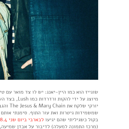
שוגייז הוא כמו היין-יאנג: יש לו צד מואר עם ט
מיוצג על ידי להקות ורדרדות כמו Lush, בצד השני משתוללות להקות כמו
שמשמידות גיטרות ואת עור התוף. סימנתי אותם 
בקול כשגיליתי שהם יגיעו
לבארבי ביום שני 18.4
(מרכז התמונה למעלה) לדיבור על אבדן שמיעה, פדלי גיטר