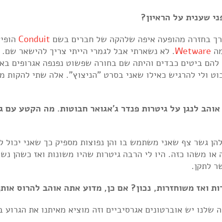
ני שענית על הראיון?
בדרך בחזרה מהופעה איפה שלהקה של חברים בשם
Conduit
הופיע
מה
Wetware
. לא נשארתי אבל לגמרי הייתי צריך להישאר שם. א
 להם ביטים כבדים והיתה שם בחורה שפשוט נפנפה אגרופים באו
ט ולי להרגיש כאילו שאני בסרט "הניצוץ". אלה שתי להקות מנ
אוהב לנגן על גיטרות פנדר ג'אגואר חבוטות. מה הקטע עם ג'
להן גשר צף שאני משתמש בו והן נפוצות מספיק כך שאני יכול ל
 או משהו כזה. היו לי הרבה גיטרות שהיו משונות ואז כשהן נש
ר לתקן.
ת ואז משוחזרות, נכון? אם כן, מדוע אתה אוהב להרוס אותן
 שלנו יש אוברטונים אגרסיביים וזה מוציא מאיתנו את הגרוע ב