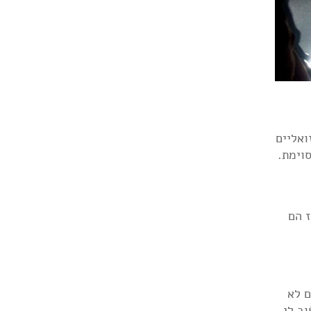
ואליים
וימת.
 הם
ם לא
ב לי