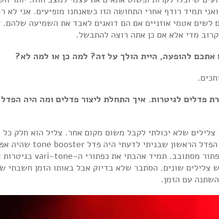
ואני תמיד רודף אחרי התחושה הזו כשאנחנו מופיעים. אני לא ר
 לשים אטמי אוזניים אם הם דואגים לאבד את השמיעה שלהם. ז
קרוב מדי אלא אם כן אתה רוצה להתבשל.
חכים.
ם חברת Death By Audio שמייצרת פדלים לגיטרות. איך התחלת ליצור פדלים ומה היה הפדל
 צלילים שלא יכולתי לקבל משום מקום אחר. צליל הוא חלק כל 
חשוב ביצירה שלי שרציתי לשלוט בממלכה הזו. הפדל הראשון שבניתי לדעתי היה פד
לבחור בו בין כמה גוונים שונים של צלילים עם כפתור מסתובב. תמיד
יש צלילים שונים. הסתבר שלא בדיוק אבל באותו הזמן חשבתי שכ
שתנה עם הזמן.