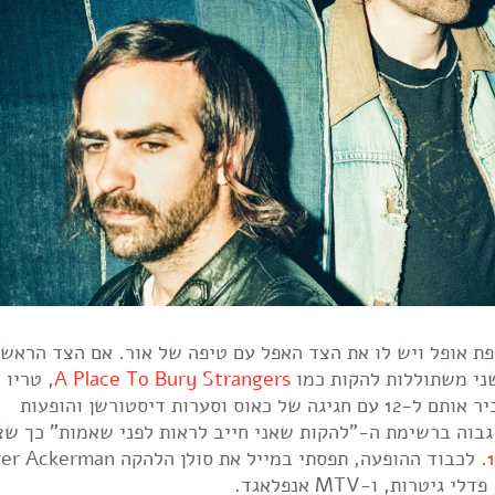
יפת אופל ויש לו את הצד האפל עם טיפה של אור. אם הצד הראשו
A Place To Bury Strangers
, טריו נ
יורקי שלקח את The Jesus & Mary Chain והגביר אותם ל-12 עם חגיגה של כאוס וסערות דיסטורשן והופעות
גבוה ברשימת ה-"להקות שאני חייב לראות לפני שאמות" כך ש
. לכבוד ההופעה, תפסתי במייל את סולן הלהקה man
ות, ו-MTV אנפלאגד.