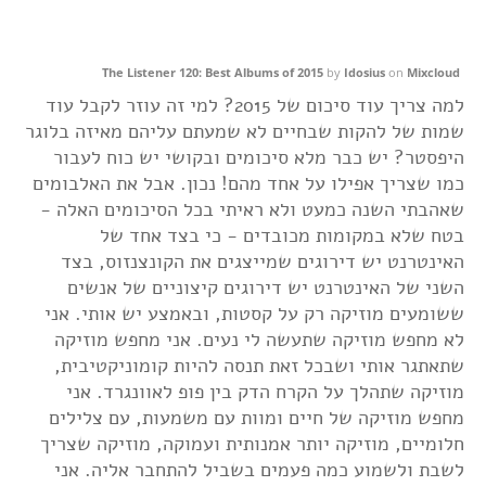
The Listener 120: Best Albums of 2015
by
Idosius
on
Mixcloud
למה צריך עוד סיכום של 2015? למי זה עוזר לקבל עוד
שמות של להקות שבחיים לא שמעתם עליהם מאיזה בלוגר
היפסטר? יש כבר מלא סיכומים ובקושי יש כוח לעבור
כמו שצריך אפילו על אחד מהם! נכון. אבל את האלבומים
שאהבתי השנה כמעט ולא ראיתי בכל הסיכומים האלה -
בטח שלא במקומות מכובדים - כי בצד אחד של
האינטרנט יש דירוגים שמייצגים את הקונצנזוס, בצד
השני של האינטרנט יש דירוגים קיצוניים של אנשים
ששומעים מוזיקה רק על קסטות, ובאמצע יש אותי. אני
לא מחפש מוזיקה שתעשה לי נעים. אני מחפש מוזיקה
שתאתגר אותי ושבכל זאת תנסה להיות קומוניקטיבית,
מוזיקה שתהלך על הקרח הדק בין פופ לאוונגרד. אני
מחפש מוזיקה של חיים ומוות עם משמעות, עם צלילים
חלומיים, מוזיקה יותר אמנותית ועמוקה, מוזיקה שצריך
לשבת ולשמוע כמה פעמים בשביל להתחבר אליה. אני