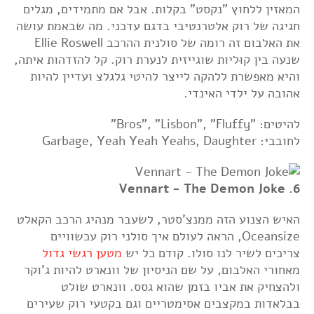
המאזין ללחוץ "נקסט" בקלות. אבל אם מתמידים, מגלים
חגיגה של רוק אלטרנטיבי בדגם עדכני. מה שבאמת עושה
את האלבום זה רומה של סולנית ההרכב Ellie Roswell
שנעה בין קוּליות שוגייזית לנערת רוק. קל להזדהות איתה,
והיא מאפשרת ללהקה לייצר להיטי גלגלצ ועדיין להיות
אהובה על ילדי האינדי.
להיטים: "Bros", "Lisbon", "Fluffy"
לחובבי: Garbage, Yeah Yeah Yeahs, Daughter
6. Vennart - The Demon Joke
האיש הצנוע הזה ממנצ'סטר, לשעבר מנהיג הרכב הקאלט
Oceansize, הראה לעולם איך סולני רוק עכשוויים
צריכים לשיר לנו סולו. קודם כל יש
מטען רגשי גדול
מאחורי האלבום, על שם הניסיון של וונארט להיות ג'וקר
ולהצחיק את אביו בזמן שהוא גסס. וונארט שולט
בבלאדות במקצבים אסימטריים וגם בקטעי רוק שעירים