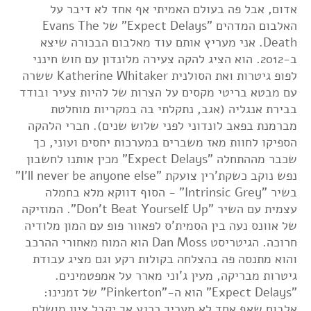
אדום, אבל פה בעולם האמיתי אף אחד לא דיבר על
האלבום המדהים "Expect Delays" של Evans The
Death. אני מעריץ אותם עוד מאלבום הבכורה שיצא
ב-2012. הוא הציג להקה צעירה מלונדון עם חוש חינני
לפופ גיטרות ואת הסולנית Katherine Whitaker ששרה
עם מבטא בריטי מקסים על הצרות של להיות צעיר ובודד
בבירת אנגליה (אגב, נתקלתי בה במקריות מוחלטת
מברמנת בפאב לונדוני לפני שלוש שנים). חברי הלהקה
הספיקו לחוות מאז משברים במערכות יחסים ועוני, כך
שכבר מההתחלה "Expect Delays" מכין אותנו לחשבון
נפש נוקב כשקת'רין צועקת "I'll never be anyone else"
בשיר "Intrinsic Grey" - הסוף דווקא מלא בחמלה
עצמית עם השיר "Don't Beat Yourself Up". המוזיקה
של אוונס נעה בין הסמית'ס לפאוור פופ עם המון מלודיה
חרוכה. הגיטריסט Dan Moss הוא המוח מאחורי ההרכב
והוא מתנסה פה בהצלחה בקולות רקע וגם מציג עבודת
גיטרות מבריקה, מעין ג'וני מארר על אמפטמינים.
"Expect Delays" הוא ה-"Pinkerton" של זמנינו:
אלבום שאף אחד לא מעריך כרגע אך יקבל ציון מושלם