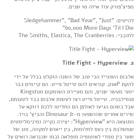
מפיצ'פורק עוד איזה 10 שנים.
להיטים: "Sledgehammer", "Bad Year", "Just
60,000 More Days 'Til I Die"
לחובבי: The Smiths, Elastica, The Cranberries
2. Title Fight - Hyperview
אלבום השוגייז הכי טוב של השנה הוקלט בכלל על ידי
להקת Pאנק. קוראים להם טייטל פייט. הם קיימים כבר
יותר מעשר שנים, והם מעיירת השומקום Kingston
פנסילבניה. טייטל פייט רצו לעשות אלבום כבד לטענתם,
אבל כשהם הגיעו לאולפן הם החליטו ללכת דווקא על
שירים אחרים שהושפעו מ-Dinosaur Jr והביץ' בויז.
התוצאה היא "Hyperview": יצירה נקייה ומינימליסטית
שמשלבת בין כעס לחלומות, בין ייאוש לתקווה, סוג של
שער בין ממדי לאוטופיה מופלאה (כמו שכנראה רואים על