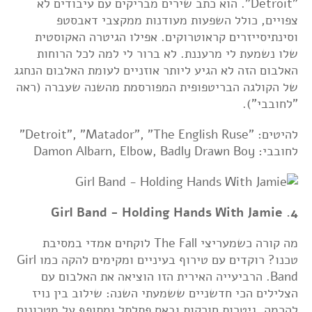
"Detroit". הוא כתב שירים מבריקים עם עיבודים לא
צפויים, כולל השפעות מעודנות ממקצבי דאבסטפ
וסינתיסייזרים קראוטרוקים. אפילו הגיטרה האקוסטית
שלו נשמעת לי מרעננת. לא ברור לי למה לכל הרוחות
האלבום הזה לא הגיע ליותר אוזניים לעומת האלבום הנחגג
של הקולגה הבריטפופית המפורסמת מהשנה שעברה (ראה
"לחובבי").
להיטים: "Detroit", "Matador", "The English Ruse"
לחובבי: Damon Albarn, Elbow, Badly Drawn Boy
4. Girl Band - Holding Hands With Jamie
מה קורה כשמעריצי The Fall לוקחים אמדי במסיבת
טכנו? רוקדים עם טירוף בעיניים ומקימים להקה כמו Girl
Band. הרביעייה האירית הזו הוציאה את האלבום עם
הצלילים הכי חדשניים ששמעתי השנה: שילוב בין נויז
להרמה, גיטרות חורקות ובאס פתלתל ומתופף על מטרונום