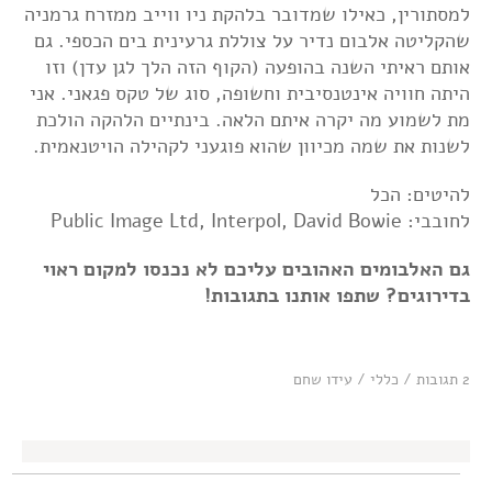
למסתורין, כאילו שמדובר בלהקת ניו ווייב ממזרח גרמניה
שהקליטה אלבום נדיר על צוללת גרעינית בים הכספי. גם
אותם ראיתי השנה בהופעה (הקוף הזה הלך לגן עדן) וזו
היתה חוויה אינטנסיבית וחשופה, סוג של טקס פגאני. אני
מת לשמוע מה יקרה איתם הלאה. בינתיים הלהקה הולכת
לשנות את שמה מכיוון שהוא פוגעני לקהילה הויטנאמית.
להיטים: הכל
לחובבי: Public Image Ltd, Interpol, David Bowie
גם האלבומים האהובים עליכם לא נכנסו למקום ראוי
בדירוגים? שתפו אותנו בתגובות!
2 תגובות
/
כללי
/
עידו שחם