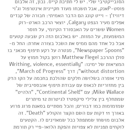
הסובייקטיבי שלי. יש לי חתיכת קייס. נכון, זה אלבום
פוסט-Pאנק, אבל תשכחו מעוד חקיינית אינטרפול וג'וי
דיוויז'ן - וייט קונג הם הדבר האמיתי: חבורה של קנדים
אפלים מעיר הנפט Calgary, יוצאי הרכב הארט-רוק
Women ששרים על האבסורד הקיומי, על חוסר
המשמעות, על המוות. יש באלבום הזה רק שבעה קטעים
אבל כל אחד מהם ממיס את השכל בצורה אחרת: החל מ-
"Newspaper Spoons", מנטרה על רקע תיפוף מכאני בו
סולן ההרכב Matthew Flegel רוטן בקול חמוץ על
המציאות של ימינו: "Writhing, violence, essentially
without distortion"; דרך "March of Progress",
מיני אופרה בשלושה חלקים שהולכת בחכמה על הקו הדק
בין מחזוריות לכאוס עם עבודת תיפוף אובססיבית של
Mike Wallace; עם "Continental Shelf", "הלהיט"
שמתחלף בין צלילי סיקסטיז לגיטרות 12 מיתרים
שמזמזמות כמו דבורים; והכל מסתיים בסאגת פרוג פרוע
באורך 11 דקות עם השם הקצר והקולע "Death". זה
אלבום מושחז שמתפתל ככל שמאזינים לו. הקטעים
לוקחים תפניות לא צפויות והפקת הלואו-פיי רק תורמת