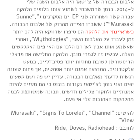
אלבום הבכורה של צ'יטאז היה אלבום השנה שלי
ל-2014. בזמן שהמשכתי לשמוע אותו בלופים הלהקה
עבדה קשה ושחררה שני EP-ים מסקרנים ("Sunne",
"Murasaki") ששברו הצידה מהרוק של אלבום הבכורה.
כשראיינתי את הלהקה
הם סיפרו שדווקא היה להם יותר
זמן לעבוד על האלבום השני, "Mythologies", ואחרי
שאשמע אותו אבין לאן הם הלכו עם האי פים האקלקטים
האלה. עכשיו זה לגמרי מובן. הלהקה החלישה את פדאלי
הדיסטורשן לטובת מחוזות יותר פסיכדליים, כמעט
אלקטרונים. התוצאה אמנם יותר אסתטית, אך פחות טעונה
רגשית לדעתי מאלבום הבכורה. עדיין יש פה ושם קטעים
יפים ואני נותן לצ'יטאז נקודות בונוס כי הם מעזים להיות
אמנותיים ולחקור צלילים חדשים, תכונה שמשותפת לכמה
מהלהקות האהובות עלי אי פעם.
להיטים: "Murasaki", "Signs To Lorelei", "Channel
View"
לחובבי: Ride, Doves, Radiohead