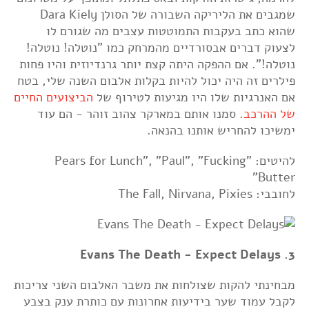
שמגבים את הליריקה השבורה של הסולן Dara Kiely
שהוא כתב בעקבות התמוטטות עצבים מה שגורם לו
לצעוק דברים אבסורדיים מהמרחק כמו "נוטלה! נוטלה!
נוטלה!". אם ההפקה היתה קצת יותר גרנדיוזית והיו פחות
פילרים זה היה יכול להיות בקלות אלבום השנה שלי, בטח
אם האנרגיות שלו היו מגיעות לטירוף של
הביצועים החיים
של ההרכב
. סמנו אותם במארקר צהוב זוהר - הם עוד
ימשיכו להחריש אותנו בהנאה.
להיטים: "Pears for Lunch", "Paul", "Fucking
Butter"
לחובבי: The Fall, Nirvana, Pixies
3. Evans The Death - Expect Delays
מבחינתי להקות שצולחות את משבר האלבום השני צריכות
לקבל עמוד שער בידיעות אחרונות עם כותרת ענק בצבע