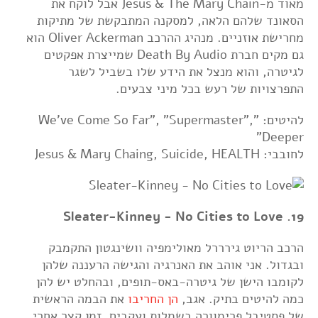
מאוד מ-Jesus & The Mary Chain אבל לוקח את
הסאונד שלהם הלאה, למסקנה המתבקשת של מתיקות
מחרישת אוזניים. מנהיג ההרכב Oliver Ackerman הוא
גם מקים חברת Death By Audio שמייצרת אפקטים
לגיטרה, והוא מנצל את הידע שלו בשביל לשגר
התפרצויות של רעש בכל מיני צבעים.
להיטים: "We've Come So Far", "Supermaster",
Deeper"
לחובבי: Jesus & Mary Chaing, Suicide, HEALTH
19. Sleater-Kinney - No Cities to Love
הרכב הריוט גירררל מאולימפיה וושינגטון התקמבק
ובגדול. אני אוהב את האנרגיה והגישה הרעננה שלהן
לקומבו הישן של גיטרה-באס-תופים, ובהחלט יש להן
כמה להיטים בתיק. אגב,
הן החריבו
את הבמה הראשית
של פסטיבל פרימוורה בשמלות ועקבים, זמן קצר אחרי