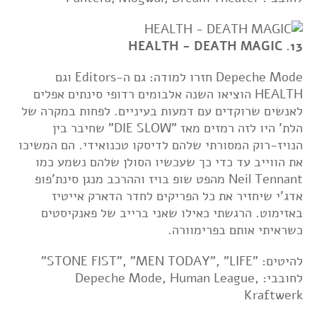
13. HEALTH - DEATH MAGIC
Depeche Mode חזרו למודה: גם ה-Editors וגם
HEALTH הוציאו השנה אלבומים רדופי סינתים אפלים
לאנשים שרוקדים עם דמעות בעיניים. לפחות במקרה של
הלת' היו לזה רמזים מאז "DIE SLOW" שחיבר בין
הנויז-רוק המסורתי שלהם לדיסקו טכנואידי. הם המשיכו
את הווייב עד כדי כך שעכשיו הסולן שלהם נשמע כמו
Neil Tennant מהפט שופ בויז וההרכב מנגן סינת'פופ
אדג'י שיחזיר את כל הפריקים לחדר הדארק אייטיז
באזימוט. הרגשתי כאילו שאני ברייב של פאנקיסטים
כשראיתי אותם בפרימוורה.
להיטים: "STONE FIST", "MEN TODAY", "LIFE"
לחובבי: Depeche Mode, Human League,
Kraftwerk