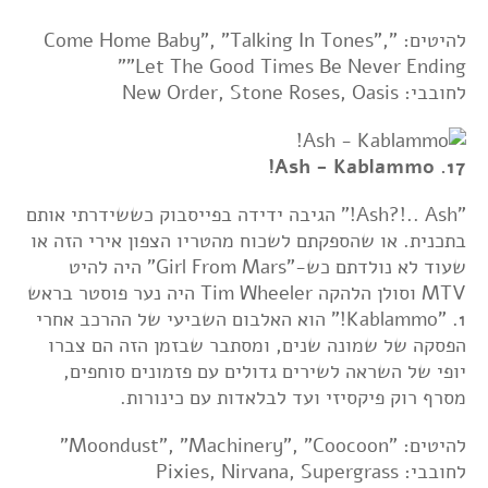
להיטים: "Come Home Baby", "Talking In Tones",
"Let The Good Times Be Never Ending"
לחובבי: New Order, Stone Roses, Oasis
17. Ash - Kablammo!
"Ash?!.. Ash!" הגיבה ידידה בפייסבוק כששידרתי אותם
בתכנית. או שהספקתם לשכוח מהטריו הצפון אירי הזה או
שעוד לא נולדתם כש-"Girl From Mars" היה להיט
MTV וסולן הלהקה Tim Wheeler היה נער פוסטר בראש
1. "Kablammo!" הוא האלבום השביעי של ההרכב אחרי
הפסקה של שמונה שנים, ומסתבר שבזמן הזה הם צברו
יופי של השראה לשירים גדולים עם פזמונים סוחפים,
מסרף רוק פיקסיזי ועד לבלאדות עם כינורות.
להיטים: "Moondust", "Machinery", "Coocoon"
לחובבי: Pixies, Nirvana, Supergrass