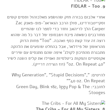
9. FIDLAR - Too
אחרי אלבום בכורה חזק שהושפע מאלכוהול וסמים קשים
וסקייטבורדינג, סולן הרכב הגאראג'-פופ-פאנק Zac
Carper הלך לריהאב וחזר כדי לספר לנו שהחיים
מחורבנים כשאתה פיכח ושבסופו של דבר כל מה שהוא
רוצה זה עוד קצת כסף ואהבה. "Too" פחות הדוק
מהראשון של פידלאר, אבל בהחלט שומעים את הלהקה
מתבגרת מהתיכון לקולג' איפה שהם מתנסים עם שירים
אקוסטיים והפקות ביטלסיות ואפילו את קליפ השנה לשיר
"40 oz. On Repeat" (זוז הצידה דרייק).
להיטים: "Why Generation", "Stupid Decisions",
"40 oz. On Repeat"
לחובבי: Green Day, Blink 182, Iggy Pop & The
Stooges
8. The Cribs - For All My Sisters