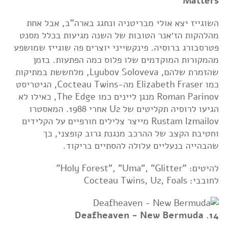
Matters
השוגייז יצא אולי מבריטניה ונחגג בארה"ב, אבל אחת
מהלהקות הז׳אנר הטובות של השנה מגיעות בכלל מסנט
פטרסבורג ברוסיה. פינקשייני יוצרים פה שוגייז שמושפע
מהמקורות המוקדמים שלו פלוס כמה הפתעות. בזמן
שהזמרת שלהם, Lyubov Soloveva, מלחששת במתיקות
כמו Elizabeth Fraser מה-Cocteau Twins, הגיטריסט
Roman Parinov מנגן ליינים כמו The Edge, כאילו לא
הגיעו לרוסיה תקליטים של U2 אחרי 1988. המאסטרו
Rustam Izmailov מייצר צלילים חורפיים על הקלידים
וחטיבת הקצב של ההרכב מנגנת גרוב קופצני, כך
שהבהייה בנעליים עלולה להסתיים בריקוד.
להיטים: "Holy Forest", "Uma", "Glitter"
לחובבי: Cocteau Twins, U2, Foals
14. Deafheaven - New Bermuda