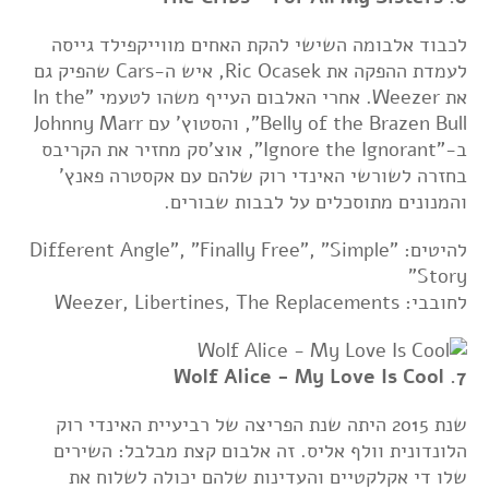
לכבוד אלבומה השישי להקת האחים מווייקפילד גייסה
לעמדת ההפקה את Ric Ocasek, איש ה-Cars שהפיק גם
את Weezer. אחרי האלבום העייף משהו לטעמי "In the
Belly of the Brazen Bull", והסטוץ' עם Johnny Marr
ב-"Ignore the Ignorant", אוצ'סק מחזיר את הקריבס
בחזרה לשורשי האינדי רוק שלהם עם אקסטרה פאנץ'
והמנונים מתוסכלים על לבבות שבורים.
להיטים: "Different Angle", "Finally Free", "Simple
Story"
לחובבי: Weezer, Libertines, The Replacements
7. Wolf Alice - My Love Is Cool
שנת 2015 היתה שנת הפריצה של רביעיית האינדי רוק
הלונדונית וולף אליס. זה אלבום קצת מבלבל: השירים
שלו די אקלקטיים והעדינות שלהם יכולה לשלוח את