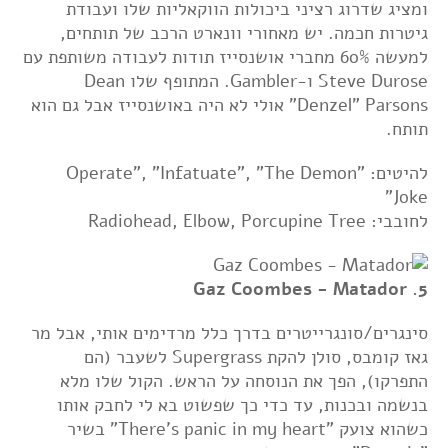
ומציג שדרוג רציני ביכולות הווקאליות שלו ועבודת
גיטרות חכמה. יש מאחורי וונארט הרכב של תותחים,
למעשה 60% מחברי אושנסייז תודות לעבודה משותפת עם
Steve Durose ו-Gambler. המתופף שלו Dean
"Denzel" Parsons אולי לא היה באושנסייז אבל גם הוא
תותח.
להיטים: "Operate", "Infatuate", "The Demon
Joke"
לחובבי: Radiohead, Elbow, Porcupine Tree
5. Gaz Coombes - Matador
סינגרים/סונגרייטרים בדרך כלל מרדימים אותי, אבל מר
גאז קומבס, סולן להקת Supergrass לשעבר (הם
התפרקו), הפך את הנוסחה על הראש. הקול שלו מלא
בנשמה ובכנות, עד כדי כך שפשוט בא לי לחבק אותו
כשהוא צועק "There's panic in my heart" בשיר