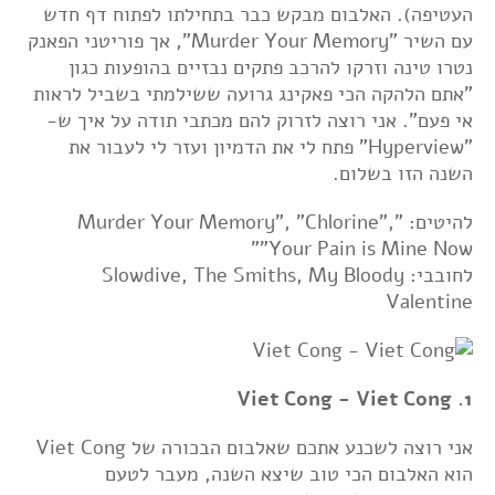
העטיפה). האלבום מבקש כבר בתחילתו לפתוח דף חדש
עם השיר "Murder Your Memory", אך פוריטני הפאנק
נטרו טינה וזרקו להרכב פתקים נבזיים בהופעות כגון
"אתם הלהקה הכי פאקינג גרועה ששילמתי בשביל לראות
אי פעם". אני רוצה לזרוק להם מכתבי תודה על איך ש-
"Hyperview" פתח לי את הדמיון ועזר לי לעבור את
השנה הזו בשלום.
להיטים: "Murder Your Memory", "Chlorine",
"Your Pain is Mine Now"
לחובבי: Slowdive, The Smiths, My Bloody
Valentine
1. Viet Cong - Viet Cong
אני רוצה לשכנע אתכם שאלבום הבכורה של Viet Cong
הוא האלבום הכי טוב שיצא השנה, מעבר לטעם