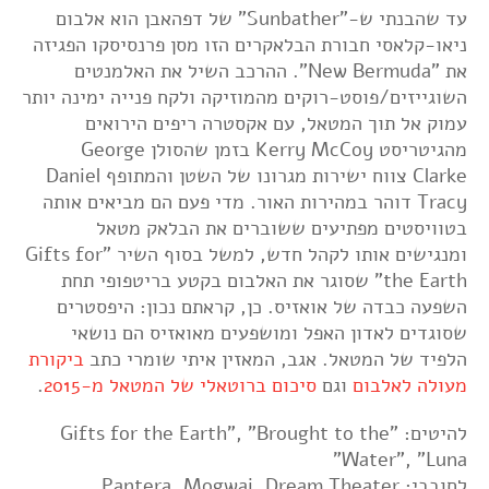
עד שהבנתי ש-"Sunbather" של דפהאבן הוא אלבום
ניאו-קלאסי חבורת הבלאקרים הזו מסן פרנסיסקו הפגיזה
את "New Bermuda". ההרכב השיל את האלמנטים
השוגייזים/פוסט-רוקים מהמוזיקה ולקח פנייה ימינה יותר
עמוק אל תוך המטאל, עם אקסטרה ריפים הירואים
מהגיטריסט Kerry McCoy בזמן שהסולן George
Clarke צווח ישירות מגרונו של השטן והמתופף Daniel
Tracy דוהר במהירות האור. מדי פעם הם מביאים אותה
בטוויסטים מפתיעים ששוברים את הבלאק מטאל
ומנגישים אותו לקהל חדש, למשל בסוף השיר "Gifts for
the Earth" שסוגר את האלבום בקטע בריטפופי תחת
השפעה כבדה של אואזיס. כן, קראתם נכון: היפסטרים
שסוגדים לאדון האפל ומושפעים מאואזיס הם נושאי
הלפיד של המטאל. אגב, המאזין איתי שומרי כתב
ביקורת
מעולה לאלבום
וגם
סיכום ברוטאלי של המטאל מ-2015
.
להיטים: "Gifts for the Earth", "Brought to the
Water", "Luna"
לחובבי: Pantera, Mogwai, Dream Theater