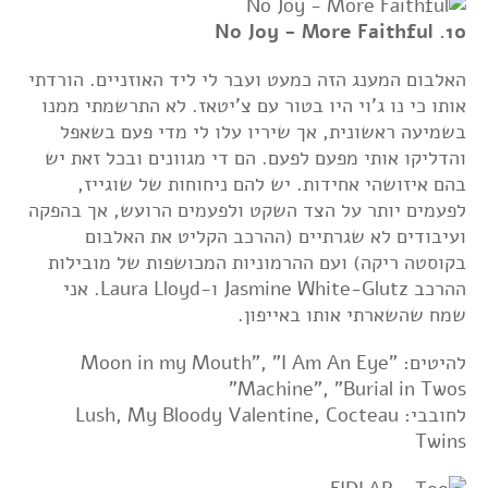
10. No Joy - More Faithful
האלבום המענג הזה כמעט ועבר לי ליד האוזניים. הורדתי
אותו כי נו ג'וי היו בטור עם צ'יטאז. לא התרשמתי ממנו
בשמיעה ראשונית, אך שיריו עלו לי מדי פעם בשאפל
והדליקו אותי מפעם לפעם. הם די מגוונים ובכל זאת יש
בהם איזושהי אחידות. יש להם ניחוחות של שוגייז,
לפעמים יותר על הצד השקט ולפעמים הרועש, אך בהפקה
ועיבודים לא שגרתיים (ההרכב הקליט את האלבום
בקוסטה ריקה) ועם ההרמוניות המכושפות של מובילות
ההרכב Jasmine White-Glutz ו-Laura Lloyd. אני
שמח שהשארתי אותו באייפון.
להיטים: "Moon in my Mouth", "I Am An Eye
Machine", "Burial in Twos"
לחובבי: Lush, My Bloody Valentine, Cocteau
Twins