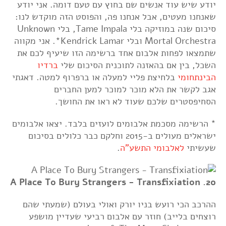
יודע שיש עוד אנשים שם בחוץ עם טעם דומה. אני יודע
שאנחנו מעטים, אבל אנחנו פה, והפוסט הזה מוקדש לנו:
סיכום שנה במוזיקה בלי Tame Impala, בלי Unknown
Mortal Orchestra ובלי Kendrick Lamar*. אני מקווה
שתמצאו לפחות אלבום אחד ברשימה הזו שיעיף לכם את
השכל, בין אם בהאזנה לתוכנית הסיכום שלי
ברדיו
הבינתחומי
בלחיצת פליי למעלה או ברפרוף למטה. דאגתי
אגב לקשר את הלא מוכר למוכר למען החברים
הסחיפסטרים שלכם שעוד לא ראו את החושך.
* הרשימה מסכמת אלבומים לועזים בלבד. יצאו אלבומים
ישראלים מעולים ב-2015 וחלקם כבר כלולים בסיכום
שעשיתי
לאלבומי התשע"ה
.
20. A Place To Bury Strangers - Transfixiation
ההרכב הכי רועש בניו יורק ואולי בעולם (שמעתי שהם
רוצחים בלייב) חוזר עם אלבום רביעי שעדיין מושפע