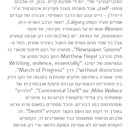
הסובייקטיבי שלי. יש לי חתיכת קייס. נכון, זה אלבום
פוסט-Pאנק, אבל תשכחו מעוד חקיינית אינטרפול וג'וי
דיוויז'ן - וייט קונג הם הדבר האמיתי: חבורה של קנדים
אפלים מעיר הנפט Calgary, יוצאי הרכב הארט-רוק
Women ששרים על האבסורד הקיומי, על חוסר
המשמעות, על המוות. יש באלבום הזה רק שבעה קטעים
אבל כל אחד מהם ממיס את השכל בצורה אחרת: החל מ-
"Newspaper Spoons", מנטרה על רקע תיפוף מכאני בו
סולן ההרכב Matthew Flegel רוטן בקול חמוץ על
המציאות של ימינו: "Writhing, violence, essentially
without distortion"; דרך "March of Progress",
מיני אופרה בשלושה חלקים שהולכת בחכמה על הקו הדק
בין מחזוריות לכאוס עם עבודת תיפוף אובססיבית של
Mike Wallace; עם "Continental Shelf", "הלהיט"
שמתחלף בין צלילי סיקסטיז לגיטרות 12 מיתרים
שמזמזמות כמו דבורים; והכל מסתיים בסאגת פרוג פרוע
באורך 11 דקות עם השם הקצר והקולע "Death". זה
אלבום מושחז שמתפתל ככל שמאזינים לו. הקטעים
לוקחים תפניות לא צפויות והפקת הלואו-פיי רק תורמת