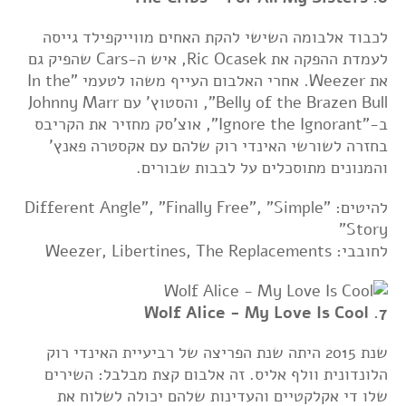
לכבוד אלבומה השישי להקת האחים מווייקפילד גייסה
לעמדת ההפקה את Ric Ocasek, איש ה-Cars שהפיק גם
את Weezer. אחרי האלבום העייף משהו לטעמי "In the
Belly of the Brazen Bull", והסטוץ' עם Johnny Marr
ב-"Ignore the Ignorant", אוצ'סק מחזיר את הקריבס
בחזרה לשורשי האינדי רוק שלהם עם אקסטרה פאנץ'
והמנונים מתוסכלים על לבבות שבורים.
להיטים: "Different Angle", "Finally Free", "Simple
Story"
לחובבי: Weezer, Libertines, The Replacements
7. Wolf Alice - My Love Is Cool
שנת 2015 היתה שנת הפריצה של רביעיית האינדי רוק
הלונדונית וולף אליס. זה אלבום קצת מבלבל: השירים
שלו די אקלקטיים והעדינות שלהם יכולה לשלוח את