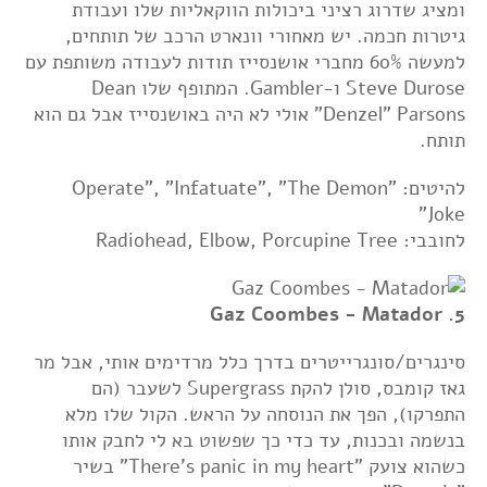
ומציג שדרוג רציני ביכולות הווקאליות שלו ועבודת
גיטרות חכמה. יש מאחורי וונארט הרכב של תותחים,
למעשה 60% מחברי אושנסייז תודות לעבודה משותפת עם
Steve Durose ו-Gambler. המתופף שלו Dean
"Denzel" Parsons אולי לא היה באושנסייז אבל גם הוא
תותח.
להיטים: "Operate", "Infatuate", "The Demon
Joke"
לחובבי: Radiohead, Elbow, Porcupine Tree
5. Gaz Coombes - Matador
סינגרים/סונגרייטרים בדרך כלל מרדימים אותי, אבל מר
גאז קומבס, סולן להקת Supergrass לשעבר (הם
התפרקו), הפך את הנוסחה על הראש. הקול שלו מלא
בנשמה ובכנות, עד כדי כך שפשוט בא לי לחבק אותו
כשהוא צועק "There's panic in my heart" בשיר