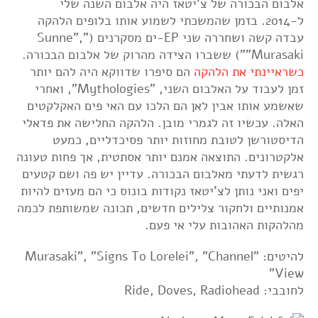
אלבום הבכורה של צ'יטאז היה אלבום השנה שלי
ל-2014. בזמן שהמשכתי לשמוע אותו בלופים הלהקה
עבדה קשה ושחררה שני EP-ים מסקרנים ("Sunne",
"Murasaki") ששברו הצידה מהרוק של אלבום הבכורה.
כשראיינתי את הלהקה
הם סיפרו שדווקא היה להם יותר
זמן לעבוד על האלבום השני, "Mythologies", ואחרי
שאשמע אותו אבין לאן הם הלכו עם האי פים האקלקטים
האלה. עכשיו זה לגמרי מובן. הלהקה החלישה את פדאלי
הדיסטורשן לטובת מחוזות יותר פסיכדליים, כמעט
אלקטרונים. התוצאה אמנם יותר אסתטית, אך פחות טעונה
רגשית לדעתי מאלבום הבכורה. עדיין יש פה ושם קטעים
יפים ואני נותן לצ'יטאז נקודות בונוס כי הם מעזים להיות
אמנותיים ולחקור צלילים חדשים, תכונה שמשותפת לכמה
מהלהקות האהובות עלי אי פעם.
להיטים: "Murasaki", "Signs To Lorelei", "Channel
View"
לחובבי: Ride, Doves, Radiohead