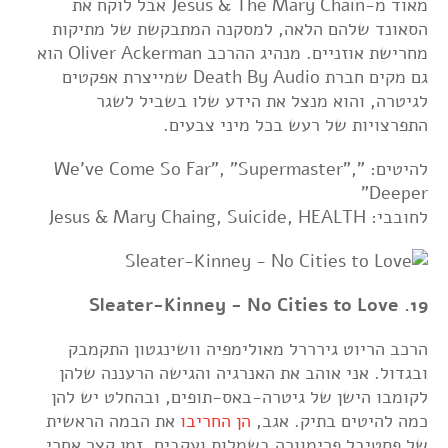
מאוד מ-Jesus & The Mary Chain אבל לוקח את
הסאונד שלהם הלאה, למסקנה המתבקשת של מתיקות
מחרישת אוזניים. מנהיג ההרכב Oliver Ackerman הוא
גם מקים חברת Death By Audio שמייצרת אפקטים
לגיטרה, והוא מנצל את הידע שלו בשביל לשגר
התפרצויות של רעש בכל מיני צבעים.
להיטים: "We've Come So Far", "Supermaster",
Deeper"
לחובבי: Jesus & Mary Chaing, Suicide, HEALTH
19. Sleater-Kinney - No Cities to Love
הרכב הריוט גירררל מאולימפיה וושינגטון התקמבק
ובגדול. אני אוהב את האנרגיה והגישה הרעננה שלהן
לקומבו הישן של גיטרה-באס-תופים, ובהחלט יש להן
כמה להיטים בתיק. אגב,
הן החריבו
את הבמה הראשית
של פסטיבל פרימוורה בשמלות ועקבים, זמן קצר אחרי