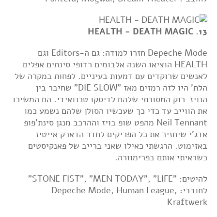
13. HEALTH - DEATH MAGIC
Depeche Mode חזרו למודה: גם ה-Editors וגם
HEALTH הוציאו השנה אלבומים רדופי סינתים אפלים
לאנשים שרוקדים עם דמעות בעיניים. לפחות במקרה של
הלת' היו לזה רמזים מאז "DIE SLOW" שחיבר בין
הנויז-רוק המסורתי שלהם לדיסקו טכנואידי. הם המשיכו
את הווייב עד כדי כך שעכשיו הסולן שלהם נשמע כמו
Neil Tennant מהפט שופ בויז וההרכב מנגן סינת'פופ
אדג'י שיחזיר את כל הפריקים לחדר הדארק אייטיז
באזימוט. הרגשתי כאילו שאני ברייב של פאנקיסטים
כשראיתי אותם בפרימוורה.
להיטים: "STONE FIST", "MEN TODAY", "LIFE"
לחובבי: Depeche Mode, Human League,
Kraftwerk