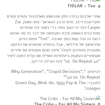
9. FIDLAR - Too
אחרי אלבום בכורה חזק שהושפע מאלכוהול וסמים קשים
וסקייטבורדינג, סולן הרכב הגאראג'-פופ-פאנק Zac
Carper הלך לריהאב וחזר כדי לספר לנו שהחיים
מחורבנים כשאתה פיכח ושבסופו של דבר כל מה שהוא
רוצה זה עוד קצת כסף ואהבה. "Too" פחות הדוק
מהראשון של פידלאר, אבל בהחלט שומעים את הלהקה
מתבגרת מהתיכון לקולג' איפה שהם מתנסים עם שירים
אקוסטיים והפקות ביטלסיות ואפילו את קליפ השנה לשיר
"40 oz. On Repeat" (זוז הצידה דרייק).
להיטים: "Why Generation", "Stupid Decisions",
"40 oz. On Repeat"
לחובבי: Green Day, Blink 182, Iggy Pop & The
Stooges
8. The Cribs - For All My Sisters