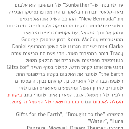
עד שהבנתי ש-"Sunbather" של דפהאבן הוא אלבום
ניאו-קלאסי חבורת הבלאקרים הזו מסן פרנסיסקו הפגיזה
את "New Bermuda". ההרכב השיל את האלמנטים
השוגייזים/פוסט-רוקים מהמוזיקה ולקח פנייה ימינה יותר
עמוק אל תוך המטאל, עם אקסטרה ריפים הירואים
מהגיטריסט Kerry McCoy בזמן שהסולן George
Clarke צווח ישירות מגרונו של השטן והמתופף Daniel
Tracy דוהר במהירות האור. מדי פעם הם מביאים אותה
בטוויסטים מפתיעים ששוברים את הבלאק מטאל
ומנגישים אותו לקהל חדש, למשל בסוף השיר "Gifts for
the Earth" שסוגר את האלבום בקטע בריטפופי תחת
השפעה כבדה של אואזיס. כן, קראתם נכון: היפסטרים
שסוגדים לאדון האפל ומושפעים מאואזיס הם נושאי
הלפיד של המטאל. אגב, המאזין איתי שומרי כתב
ביקורת
מעולה לאלבום
וגם
סיכום ברוטאלי של המטאל מ-2015
.
להיטים: "Gifts for the Earth", "Brought to the
Water", "Luna"
לחובבי: Pantera, Mogwai, Dream Theater