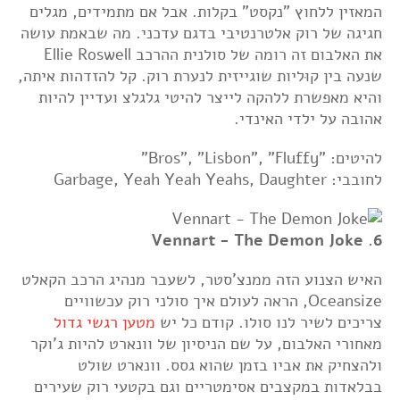
המאזין ללחוץ "נקסט" בקלות. אבל אם מתמידים, מגלים
חגיגה של רוק אלטרנטיבי בדגם עדכני. מה שבאמת עושה
את האלבום זה רומה של סולנית ההרכב Ellie Roswell
שנעה בין קוּליות שוגייזית לנערת רוק. קל להזדהות איתה,
והיא מאפשרת ללהקה לייצר להיטי גלגלצ ועדיין להיות
אהובה על ילדי האינדי.
להיטים: "Bros", "Lisbon", "Fluffy"
לחובבי: Garbage, Yeah Yeah Yeahs, Daughter
6. Vennart - The Demon Joke
האיש הצנוע הזה ממנצ'סטר, לשעבר מנהיג הרכב הקאלט
Oceansize, הראה לעולם איך סולני רוק עכשוויים
צריכים לשיר לנו סולו. קודם כל יש
מטען רגשי גדול
מאחורי האלבום, על שם הניסיון של וונארט להיות ג'וקר
ולהצחיק את אביו בזמן שהוא גסס. וונארט שולט
בבלאדות במקצבים אסימטריים וגם בקטעי רוק שעירים