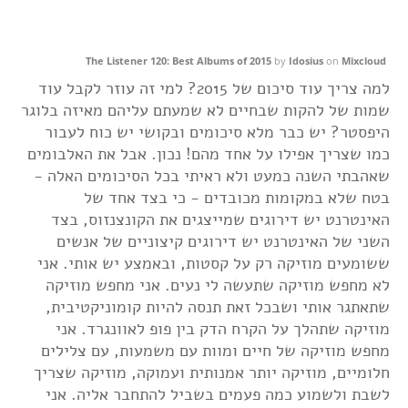
The Listener 120: Best Albums of 2015
by
Idosius
on
Mixcloud
למה צריך עוד סיכום של 2015? למי זה עוזר לקבל עוד
שמות של להקות שבחיים לא שמעתם עליהם מאיזה בלוגר
היפסטר? יש כבר מלא סיכומים ובקושי יש כוח לעבור
כמו שצריך אפילו על אחד מהם! נכון. אבל את האלבומים
שאהבתי השנה כמעט ולא ראיתי בכל הסיכומים האלה -
בטח שלא במקומות מכובדים - כי בצד אחד של
האינטרנט יש דירוגים שמייצגים את הקונצנזוס, בצד
השני של האינטרנט יש דירוגים קיצוניים של אנשים
ששומעים מוזיקה רק על קסטות, ובאמצע יש אותי. אני
לא מחפש מוזיקה שתעשה לי נעים. אני מחפש מוזיקה
שתאתגר אותי ושבכל זאת תנסה להיות קומוניקטיבית,
מוזיקה שתהלך על הקרח הדק בין פופ לאוונגרד. אני
מחפש מוזיקה של חיים ומוות עם משמעות, עם צלילים
חלומיים, מוזיקה יותר אמנותית ועמוקה, מוזיקה שצריך
לשבת ולשמוע כמה פעמים בשביל להתחבר אליה. אני