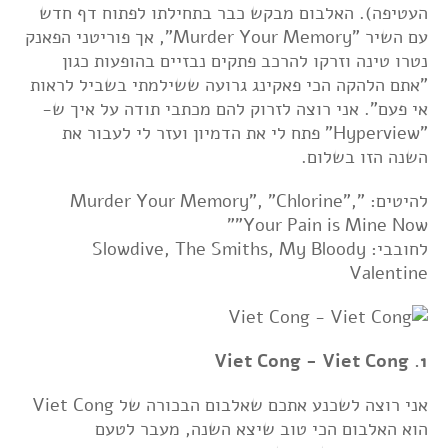
העטיפה). האלבום מבקש כבר בתחילתו לפתוח דף חדש
עם השיר "Murder Your Memory", אך פוריטני הפאנק
נטרו טינה וזרקו להרכב פתקים נבזיים בהופעות כגון
"אתם הלהקה הכי פאקינג גרועה ששילמתי בשביל לראות
אי פעם". אני רוצה לזרוק להם מכתבי תודה על איך ש-
"Hyperview" פתח לי את הדמיון ועזר לי לעבור את
השנה הזו בשלום.
להיטים: "Murder Your Memory", "Chlorine",
"Your Pain is Mine Now"
לחובבי: Slowdive, The Smiths, My Bloody
Valentine
1. Viet Cong - Viet Cong
אני רוצה לשכנע אתכם שאלבום הבכורה של Viet Cong
הוא האלבום הכי טוב שיצא השנה, מעבר לטעם