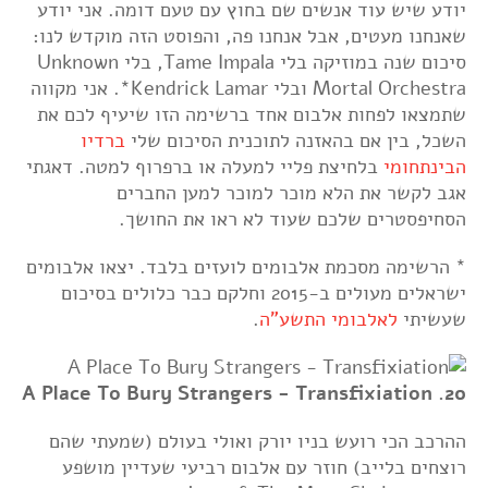
יודע שיש עוד אנשים שם בחוץ עם טעם דומה. אני יודע
שאנחנו מעטים, אבל אנחנו פה, והפוסט הזה מוקדש לנו:
סיכום שנה במוזיקה בלי Tame Impala, בלי Unknown
Mortal Orchestra ובלי Kendrick Lamar*. אני מקווה
שתמצאו לפחות אלבום אחד ברשימה הזו שיעיף לכם את
השכל, בין אם בהאזנה לתוכנית הסיכום שלי
ברדיו
הבינתחומי
בלחיצת פליי למעלה או ברפרוף למטה. דאגתי
אגב לקשר את הלא מוכר למוכר למען החברים
הסחיפסטרים שלכם שעוד לא ראו את החושך.
* הרשימה מסכמת אלבומים לועזים בלבד. יצאו אלבומים
ישראלים מעולים ב-2015 וחלקם כבר כלולים בסיכום
שעשיתי
לאלבומי התשע"ה
.
20. A Place To Bury Strangers - Transfixiation
ההרכב הכי רועש בניו יורק ואולי בעולם (שמעתי שהם
רוצחים בלייב) חוזר עם אלבום רביעי שעדיין מושפע