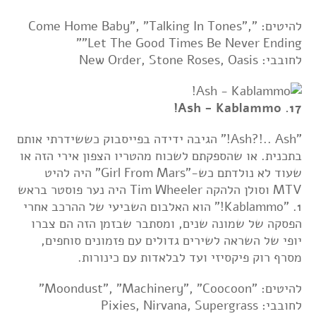
להיטים: "Come Home Baby", "Talking In Tones",
"Let The Good Times Be Never Ending"
לחובבי: New Order, Stone Roses, Oasis
17. Ash - Kablammo!
"Ash?!.. Ash!" הגיבה ידידה בפייסבוק כששידרתי אותם
בתכנית. או שהספקתם לשכוח מהטריו הצפון אירי הזה או
שעוד לא נולדתם כש-"Girl From Mars" היה להיט
MTV וסולן הלהקה Tim Wheeler היה נער פוסטר בראש
1. "Kablammo!" הוא האלבום השביעי של ההרכב אחרי
הפסקה של שמונה שנים, ומסתבר שבזמן הזה הם צברו
יופי של השראה לשירים גדולים עם פזמונים סוחפים,
מסרף רוק פיקסיזי ועד לבלאדות עם כינורות.
להיטים: "Moondust", "Machinery", "Coocoon"
לחובבי: Pixies, Nirvana, Supergrass