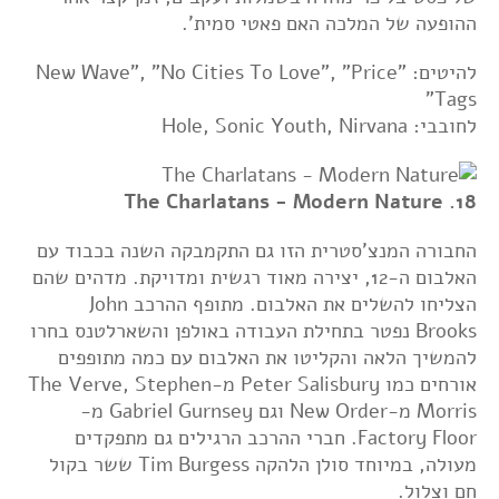
ההופעה של המלכה האם פאטי סמית'.
להיטים: "New Wave", "No Cities To Love", "Price
Tags"
לחובבי: Hole, Sonic Youth, Nirvana
18. The Charlatans - Modern Nature
החבורה המנצ'סטרית הזו גם התקמבקה השנה בכבוד עם
האלבום ה-12, יצירה מאוד רגשית ומדויקת. מדהים שהם
הצליחו להשלים את האלבום. מתופף ההרכב John
Brooks נפטר בתחילת העבודה באולפן והשארלטנס בחרו
להמשיך הלאה והקליטו את האלבום עם כמה מתופפים
אורחים כמו Peter Salisbury מ-The Verve, Stephen
Morris מ-New Order וגם Gabriel Gurnsey מ-
Factory Floor. חברי ההרכב הרגילים גם מתפקדים
מעולה, במיוחד סולן הלהקה Tim Burgess ששר בקול
חם וצלול.