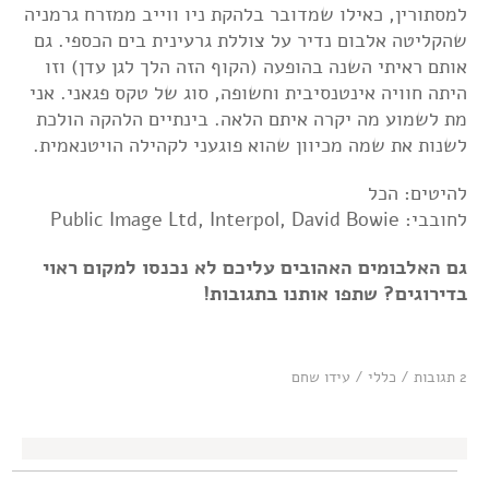
למסתורין, כאילו שמדובר בלהקת ניו ווייב ממזרח גרמניה
שהקליטה אלבום נדיר על צוללת גרעינית בים הכספי. גם
אותם ראיתי השנה בהופעה (הקוף הזה הלך לגן עדן) וזו
היתה חוויה אינטנסיבית וחשופה, סוג של טקס פגאני. אני
מת לשמוע מה יקרה איתם הלאה. בינתיים הלהקה הולכת
לשנות את שמה מכיוון שהוא פוגעני לקהילה הויטנאמית.
להיטים: הכל
לחובבי: Public Image Ltd, Interpol, David Bowie
גם האלבומים האהובים עליכם לא נכנסו למקום ראוי
בדירוגים? שתפו אותנו בתגובות!
2 תגובות
/
כללי
/
עידו שחם