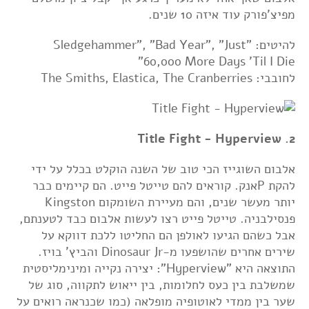
מפיצ'פורק עוד איזה 10 שנים.
להיטים: "Sledgehammer", "Bad Year", "Just
60,000 More Days 'Til I Die"
לחובבי: The Smiths, Elastica, The Cranberries
2. Title Fight - Hyperview
אלבום השוגייז הכי טוב של השנה הוקלט בכלל על ידי
להקת Pאנק. קוראים להם טייטל פייט. הם קיימים כבר
יותר מעשר שנים, והם מעיירת השומקום Kingston
פנסילבניה. טייטל פייט רצו לעשות אלבום כבד לטענתם,
אבל כשהם הגיעו לאולפן הם החליטו ללכת דווקא על
שירים אחרים שהושפעו מ-Dinosaur Jr והביץ' בויז.
התוצאה היא "Hyperview": יצירה נקייה ומינימליסטית
שמשלבת בין כעס לחלומות, בין ייאוש לתקווה, סוג של
שער בין ממדי לאוטופיה מופלאה (כמו שכנראה רואים על