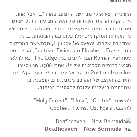
Matters
השוגייז יצא אולי מבריטניה ונחגג בארה"ב, אבל אחת
מהלהקות הז׳אנר הטובות של השנה מגיעות בכלל מסנט
פטרסבורג ברוסיה. פינקשייני יוצרים פה שוגייז שמושפע
מהמקורות המוקדמים שלו פלוס כמה הפתעות. בזמן
שהזמרת שלהם, Lyubov Soloveva, מלחששת במתיקות
כמו Elizabeth Fraser מה-Cocteau Twins, הגיטריסט
Roman Parinov מנגן ליינים כמו The Edge, כאילו לא
הגיעו לרוסיה תקליטים של U2 אחרי 1988. המאסטרו
Rustam Izmailov מייצר צלילים חורפיים על הקלידים
וחטיבת הקצב של ההרכב מנגנת גרוב קופצני, כך
שהבהייה בנעליים עלולה להסתיים בריקוד.
להיטים: "Holy Forest", "Uma", "Glitter"
לחובבי: Cocteau Twins, U2, Foals
14. Deafheaven - New Bermuda