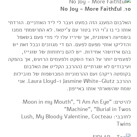
10. No Joy - More Faithful
האלבום המענג הזה כמעט ועבר לי ליד האוזניים. הורדתי
אותו כי נו ג'וי היו בטור עם צ'יטאז. לא התרשמתי ממנו
בשמיעה ראשונית, אך שיריו עלו לי מדי פעם בשאפל
והדליקו אותי מפעם לפעם. הם די מגוונים ובכל זאת יש
בהם איזושהי אחידות. יש להם ניחוחות של שוגייז,
לפעמים יותר על הצד השקט ולפעמים הרועש, אך בהפקה
ועיבודים לא שגרתיים (ההרכב הקליט את האלבום
בקוסטה ריקה) ועם ההרמוניות המכושפות של מובילות
ההרכב Jasmine White-Glutz ו-Laura Lloyd. אני
שמח שהשארתי אותו באייפון.
להיטים: "Moon in my Mouth", "I Am An Eye
Machine", "Burial in Twos"
לחובבי: Lush, My Bloody Valentine, Cocteau
Twins