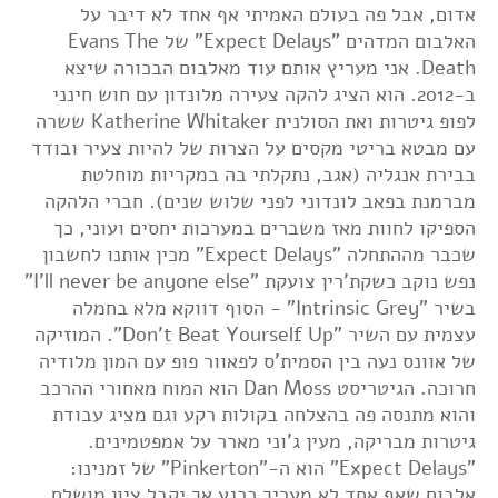
אדום, אבל פה בעולם האמיתי אף אחד לא דיבר על
האלבום המדהים "Expect Delays" של Evans The
Death. אני מעריץ אותם עוד מאלבום הבכורה שיצא
ב-2012. הוא הציג להקה צעירה מלונדון עם חוש חינני
לפופ גיטרות ואת הסולנית Katherine Whitaker ששרה
עם מבטא בריטי מקסים על הצרות של להיות צעיר ובודד
בבירת אנגליה (אגב, נתקלתי בה במקריות מוחלטת
מברמנת בפאב לונדוני לפני שלוש שנים). חברי הלהקה
הספיקו לחוות מאז משברים במערכות יחסים ועוני, כך
שכבר מההתחלה "Expect Delays" מכין אותנו לחשבון
נפש נוקב כשקת'רין צועקת "I'll never be anyone else"
בשיר "Intrinsic Grey" - הסוף דווקא מלא בחמלה
עצמית עם השיר "Don't Beat Yourself Up". המוזיקה
של אוונס נעה בין הסמית'ס לפאוור פופ עם המון מלודיה
חרוכה. הגיטריסט Dan Moss הוא המוח מאחורי ההרכב
והוא מתנסה פה בהצלחה בקולות רקע וגם מציג עבודת
גיטרות מבריקה, מעין ג'וני מארר על אמפטמינים.
"Expect Delays" הוא ה-"Pinkerton" של זמנינו:
אלבום שאף אחד לא מעריך כרגע אך יקבל ציון מושלם