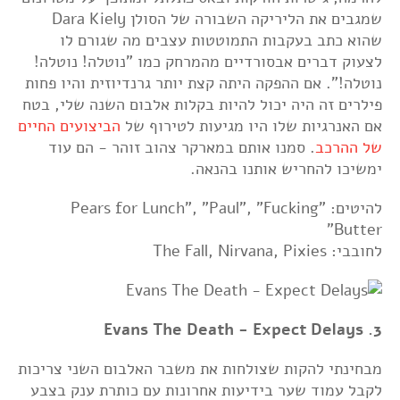
שמגבים את הליריקה השבורה של הסולן Dara Kiely
שהוא כתב בעקבות התמוטטות עצבים מה שגורם לו
לצעוק דברים אבסורדיים מהמרחק כמו "נוטלה! נוטלה!
נוטלה!". אם ההפקה היתה קצת יותר גרנדיוזית והיו פחות
פילרים זה היה יכול להיות בקלות אלבום השנה שלי, בטח
אם האנרגיות שלו היו מגיעות לטירוף של
הביצועים החיים
של ההרכב
. סמנו אותם במארקר צהוב זוהר - הם עוד
ימשיכו להחריש אותנו בהנאה.
להיטים: "Pears for Lunch", "Paul", "Fucking
Butter"
לחובבי: The Fall, Nirvana, Pixies
3. Evans The Death - Expect Delays
מבחינתי להקות שצולחות את משבר האלבום השני צריכות
לקבל עמוד שער בידיעות אחרונות עם כותרת ענק בצבע