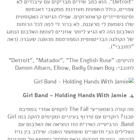
"Detroit". הוא כתב שירים מבריקים עם עיבודים לא
צפויים, כולל השפעות מעודנות ממקצבי דאבסטפ
וסינתיסייזרים קראוטרוקים. אפילו הגיטרה האקוסטית
שלו נשמעת לי מרעננת. לא ברור לי למה לכל הרוחות
האלבום הזה לא הגיע ליותר אוזניים לעומת האלבום הנחגג
של הקולגה הבריטפופית המפורסמת מהשנה שעברה (ראה
"לחובבי").
להיטים: "Detroit", "Matador", "The English Ruse"
לחובבי: Damon Albarn, Elbow, Badly Drawn Boy
4. Girl Band - Holding Hands With Jamie
מה קורה כשמעריצי The Fall לוקחים אמדי במסיבת
טכנו? רוקדים עם טירוף בעיניים ומקימים להקה כמו Girl
Band. הרביעייה האירית הזו הוציאה את האלבום עם
הצלילים הכי חדשניים ששמעתי השנה: שילוב בין נויז
להרמה, גיטרות חורקות ובאס פתלתל ומתופף על מטרונום